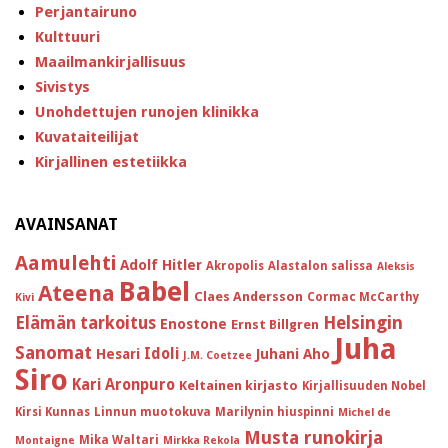
Perjantairuno
Kulttuuri
Maailmankirjallisuus
Sivistys
Unohdettujen runojen klinikka
Kuvataiteilijat
Kirjallinen estetiikka
AVAINSANAT
Aamulehti
Adolf Hitler
Akropolis
Alastalon salissa
Aleksis
Babel
Ateena
Claes Andersson
Cormac McCarthy
Kivi
Helsingin
Elämän tarkoitus
Enostone
Ernst Billgren
Juha
Sanomat
Idoli
Hesari
Juhani Aho
J.M. Coetzee
Siro
Kari Aronpuro
Keltainen kirjasto
Kirjallisuuden Nobel
Kirsi Kunnas
Linnun muotokuva
Marilynin hiuspinni
Michel de
Musta runokirja
Mika Waltari
Montaigne
Mirkka Rekola