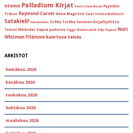
Palladium Kirjat
ntamo
Pyynikin
Pentti Saarikoski
Raymond Carver
Trikoo
Réne Magritte
Saat toivoa kolmesti
Satakieli!
Suomen kirjailijaliitto
Sirkka Turkka
Savukeidas
Walt
Vapaa pudotus
Tommi Melender
Viggo Wallensköld
Viljo Kajava
Whitman
Yllämme kaartuva taivas
ARKISTOT
heinäkuu 2026
kesäkuu 2026
toukokuu 2026
huhtikuu 2026
maaliskuu 2026