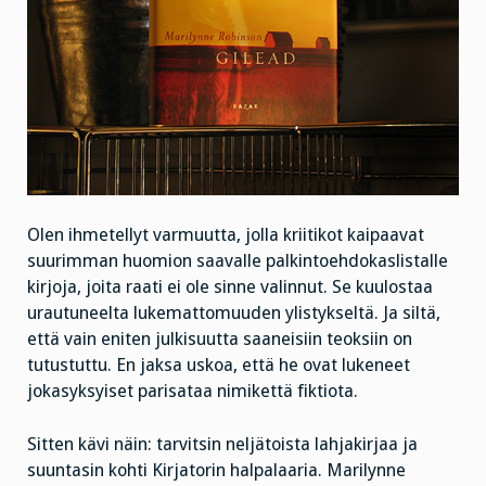
Olen ihmetellyt varmuutta, jolla kriitikot kaipaavat
suurimman huomion saavalle palkintoehdokaslistalle
kirjoja, joita raati ei ole sinne valinnut. Se kuulostaa
urautuneelta lukemattomuuden ylistykseltä. Ja siltä,
että vain eniten julkisuutta saaneisiin teoksiin on
tutustuttu. En jaksa uskoa, että he ovat lukeneet
jokasyksyiset parisataa nimikettä fiktiota.
Sitten kävi näin: tarvitsin neljätoista lahjakirjaa ja
suuntasin kohti Kirjatorin halpalaaria. Marilynne