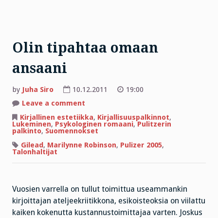
Olin tipahtaa omaan
ansaani
by
Juha Siro
10.12.2011
19:00
on
Leave a comment
Olin
tipahtaa
Kirjallinen estetiikka
,
Kirjallisuuspalkinnot
,
omaan
Lukeminen
,
Psykologinen romaani
,
Pulitzerin
ansaani
palkinto
,
Suomennokset
Gilead
,
Marilynne Robinson
,
Pulizer 2005
,
Talonhaltijat
Vuosien varrella on tullut toimittua useammankin
kirjoittajan ateljeekriitikkona, esikoisteoksia on viilattu
kaiken kokenutta kustannustoimittajaa varten. Joskus