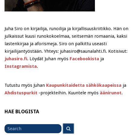
Juha Siro on kirjailija, runoilija ja kirjallisuuskriitikko. Hän on
julkaissut kuusi runokokoelmaa, seitsemän romaania, kaksi
lastenkirjaa ja aforismeja. Siro on palkittu useasti
kirjailijantyöstään. Yhteys: juhasiro@saunalahti.fi. Kotisivut:
juhasiro.fi
. Löydät Juhan myös
Facebookista
ja
Instagramista
.
Tutustu myös Juhan
Kaupunkitaidetta sähkökaapeissa
ja
Ahdistuspurkit
-projekteihin. Kuuntele myös
äänirunot
.
HAE BLOGISTA
Search
Search
for