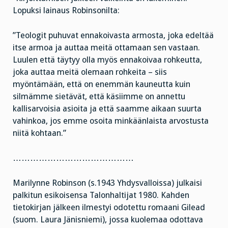
Lopuksi lainaus Robinsonilta:
”Teologit puhuvat ennakoivasta armosta, joka edeltää
itse armoa ja auttaa meitä ottamaan sen vastaan.
Luulen että täytyy olla myös ennakoivaa rohkeutta,
joka auttaa meitä olemaan rohkeita – siis
myöntämään, että on enemmän kauneutta kuin
silmämme sietävät, että käsiimme on annettu
kallisarvoisia asioita ja että saamme aikaan suurta
vahinkoa, jos emme osoita minkäänlaista arvostusta
niitä kohtaan.”
……………………………………
Marilynne Robinson (s.1943 Yhdysvalloissa) julkaisi
palkitun esikoisensa Talonhaltijat 1980. Kahden
tietokirjan jälkeen ilmestyi odotettu romaani Gilead
(suom. Laura Jänisniemi), jossa kuolemaa odottava