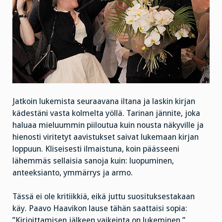
Jatkoin lukemista seuraavana iltana ja laskin kirjan
kädestäni vasta kolmelta yöllä. Tarinan jännite, joka
haluaa mieluummin piiloutua kuin nousta näkyville ja
hienosti viritetyt aavistukset saivat lukemaan kirjan
loppuun. Kliseisesti ilmaistuna, koin päässeeni
lähemmäs sellaisia sanoja kuin: luopuminen,
anteeksianto, ymmärrys ja armo.
Tässä ei ole kritiikkiä, eikä juttu suosituksestakaan
käy. Paavo Haavikon lause tähän saattaisi sopia:
”Kirjoittamisen jälkeen vaikeinta on lukeminen.”