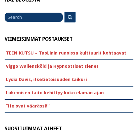
Search
Search
for
VIIMEISIMMÄT POSTAUKSET
TEEN KUTSU – TaoLinin runoissa kulttuurit kohtaavat
Viggo Wallensköld ja Hypnoottiset sienet
Lydia Davis, itsetietoisuuden taikuri
Lukemisen taito kehittyy koko elämän ajan
”He ovat väärässä”
SUOSITUIMMAT AIHEET