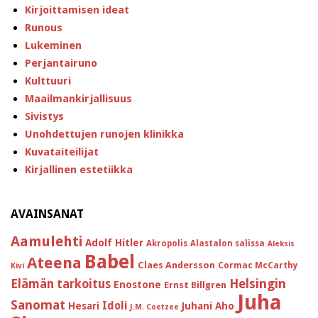
Kirjoittamisen ideat
Runous
Lukeminen
Perjantairuno
Kulttuuri
Maailmankirjallisuus
Sivistys
Unohdettujen runojen klinikka
Kuvataiteilijat
Kirjallinen estetiikka
AVAINSANAT
Aamulehti
Adolf Hitler
Akropolis
Alastalon salissa
Aleksis
Babel
Ateena
Claes Andersson
Cormac McCarthy
Kivi
Helsingin
Elämän tarkoitus
Enostone
Ernst Billgren
Juha
Sanomat
Idoli
Hesari
Juhani Aho
J.M. Coetzee