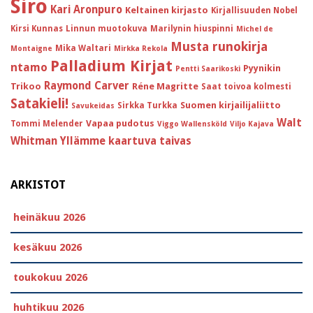
Siro
Kari Aronpuro
Keltainen kirjasto
Kirjallisuuden Nobel
Kirsi Kunnas
Linnun muotokuva
Marilynin hiuspinni
Michel de
Musta runokirja
Mika Waltari
Montaigne
Mirkka Rekola
Palladium Kirjat
ntamo
Pyynikin
Pentti Saarikoski
Raymond Carver
Trikoo
Réne Magritte
Saat toivoa kolmesti
Satakieli!
Suomen kirjailijaliitto
Sirkka Turkka
Savukeidas
Walt
Vapaa pudotus
Tommi Melender
Viggo Wallensköld
Viljo Kajava
Whitman
Yllämme kaartuva taivas
ARKISTOT
heinäkuu 2026
kesäkuu 2026
toukokuu 2026
huhtikuu 2026