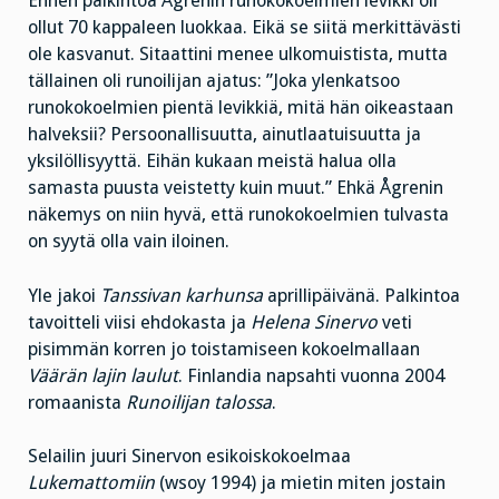
Ennen palkintoa Ågrenin runokokoelmien levikki oli
ollut 70 kappaleen luokkaa. Eikä se siitä merkittävästi
ole kasvanut. Sitaattini menee ulkomuistista, mutta
tällainen oli runoilijan ajatus: ”Joka ylenkatsoo
runokokoelmien pientä levikkiä, mitä hän oikeastaan
halveksii? Persoonallisuutta, ainutlaatuisuutta ja
yksilöllisyyttä. Eihän kukaan meistä halua olla
samasta puusta veistetty kuin muut.” Ehkä Ågrenin
näkemys on niin hyvä, että runokokoelmien tulvasta
on syytä olla vain iloinen.
Yle jakoi
Tanssivan karhunsa
aprillipäivänä. Palkintoa
tavoitteli viisi ehdokasta ja
Helena Sinervo
veti
pisimmän korren jo toistamiseen kokoelmallaan
Väärän lajin laulut
. Finlandia napsahti vuonna 2004
romaanista
Runoilijan talossa
.
Selailin juuri Sinervon esikoiskokoelmaa
Lukemattomiin
(wsoy 1994) ja mietin miten jostain