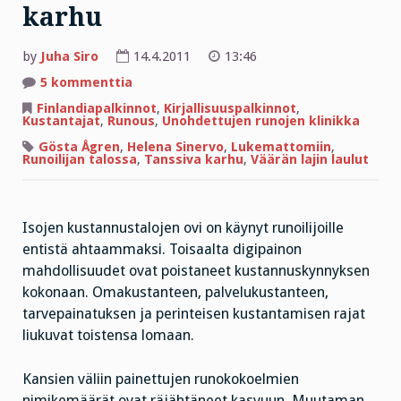
karhu
by
Juha Siro
14.4.2011
13:46
artikkeliin
5 kommenttia
Runojen
tulva
Finlandiapalkinnot
,
Kirjallisuuspalkinnot
,
ja
Kustantajat
,
Runous
,
Unohdettujen runojen klinikka
Tanssiva
karhu
Gösta Ågren
,
Helena Sinervo
,
Lukemattomiin
,
Runoilijan talossa
,
Tanssiva karhu
,
Väärän lajin laulut
Isojen kustannustalojen ovi on käynyt runoilijoille
entistä ahtaammaksi. Toisaalta digipainon
mahdollisuudet ovat poistaneet kustannuskynnyksen
kokonaan. Omakustanteen, palvelukustanteen,
tarvepainatuksen ja perinteisen kustantamisen rajat
liukuvat toistensa lomaan.
Kansien väliin painettujen runokokoelmien
nimikemäärät ovat räjähtäneet kasvuun. Muutaman