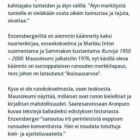
kahtiajako tunteiden ja älyn välillä. ”Älyn merkitystä
tunteille ei vieläkään osata oikein tunnustaa ja tajuta,
oivaltaa.”
Enzensbergeriltä on aiemmin käännetty kaksi
nuortenkirjaa, esseekokoelma ja Markku Inton
suomentama ja Sammakon kustantama
Runoja 1950
– 2000
. Mausoleumi julkaistiin 1976, nyt käsillä oleva
käännös on eurooppalaisen runouden merkkitapaus,
teos johon on latautunut ”ikuisuusarvoa”.
Kyse ei ole runokokoelmasta, vaan teoksesta.
Mausoleumi näyttää, millaiset ovat runon kielelliset ja
kirjalliset mahdollisuudet. Saatesanoissaan Aronpuro
kuvaa tekstejä balladeiksi edistyksen historiasta.
Enzensberger ”sanoutuu irti perinteisistä eeppisen
runouden konventioista. Hän ei noudata totuttuja
kieli- ja ajatteluvaateita.”