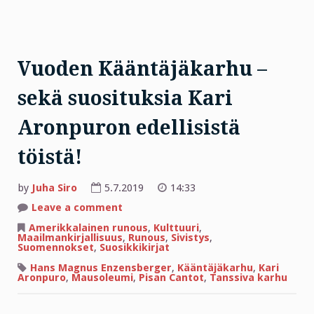
Vuoden Kääntäjäkarhu –
sekä suosituksia Kari
Aronpuron edellisistä
töistä!
by
Juha Siro
5.7.2019
14:33
on
Leave a comment
Vuoden
Kääntäjäkarhu
Amerikkalainen runous
,
Kulttuuri
,
–
Maailmankirjallisuus
,
Runous
,
Sivistys
,
sekä
Suomennokset
,
Suosikkikirjat
suosituksia
Kari
Hans Magnus Enzensberger
,
Kääntäjäkarhu
,
Kari
Aronpuron
Aronpuro
,
Mausoleumi
,
Pisan Cantot
,
Tanssiva karhu
edellisistä
töistä!