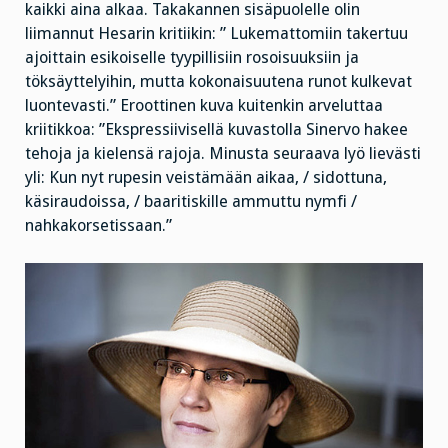
kaikki aina alkaa. Takakannen sisäpuolelle olin
liimannut
Hesarin kritiikin: ” Lukemattomiin takertuu
ajoittain esikoiselle tyypillisiin rosoisuuksiin ja
töksäyttelyihin, mutta kokonaisuutena runot kulkevat
luontevasti.” Eroottinen kuva kuitenkin arveluttaa
kriitikkoa: ”Ekspressiivisellä kuvastolla Sinervo hakee
tehoja ja kielensä rajoja. Minusta seuraava lyö lievästi
yli: Kun nyt rupesin veistämään aikaa, / sidottuna,
käsiraudoissa, / baaritiskille ammuttu nymfi /
nahkakorsetissaan.”