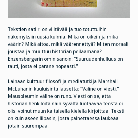
Tekstien satiiri on viiltävää ja tuo totuttuihin
näkemyksiin uusia kulmia. Mikä on oikein ja mikä
väärin? Mikä aitoa, mikä väärennettyä? Miten moraali
joustaa ja muuttuu historian peilaamana?
Enzensbergerin omin sanoin: ”Suuruudenhulluus on
tauti, josta ei parane nopeasti.”
Lainaan kulttuurifilosofi ja mediatutkija Marshall
McLuhanin kuuluisinta lausetta: ”Väline on viesti.”
Mausoleumin väline on runo. Viesti on se, että
historian henkilöitä näin syvältä luotaavaa teosta ei
olisi voinut muun kaltaisella kielellä kirjoittaa. Teksti
on kuin aseen liipasin, josta painettaessa laukeaa
jotain suurempaa.