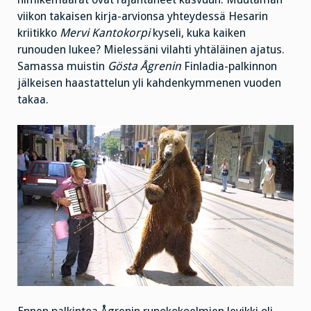
viikon takaisen kirja-arvionsa yhteydessä Hesarin
kriitikko
Mervi Kantokorpi
kyseli, kuka kaiken
runouden lukee? Mielessäni vilahti yhtäläinen ajatus.
Samassa muistin
Gösta Ågrenin
Finladia-palkinnon
jälkeisen haastattelun yli kahdenkymmenen vuoden
takaa.