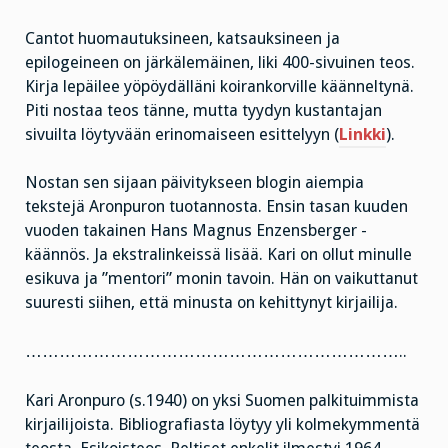
Cantot huomautuksineen, katsauksineen ja
epilogeineen on järkälemäinen, liki 400-sivuinen teos.
Kirja lepäilee yöpöydälläni koirankorville käänneltynä.
Piti nostaa teos tänne, mutta tyydyn kustantajan
sivuilta löytyvään erinomaiseen esittelyyn (
Linkki
).
Nostan sen sijaan päivitykseen blogin aiempia
tekstejä Aronpuron tuotannosta. Ensin tasan kuuden
vuoden takainen Hans Magnus Enzensberger -
käännös. Ja ekstralinkeissä lisää. Kari on ollut minulle
esikuva ja ”mentori” monin tavoin. Hän on vaikuttanut
suuresti siihen, että minusta on kehittynyt kirjailija.
…………………………………………………………..
Kari Aronpuro (s.1940) on yksi Suomen palkituimmista
kirjailijoista. Bibliografiasta löytyy yli kolmekymmentä