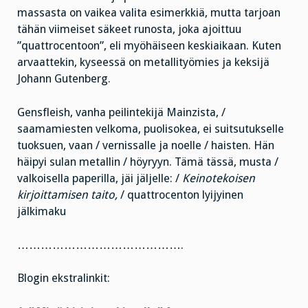
massasta on vaikea valita esimerkkiä, mutta tarjoan
tähän viimeiset säkeet runosta, joka ajoittuu
”quattrocentoon”, eli myöhäiseen keskiaikaan. Kuten
arvaattekin, kyseessä on metallityömies ja keksijä
Johann Gutenberg.
Gensfleish, vanha peilintekijä Mainzista, /
saamamiesten velkoma, puolisokea, ei suitsutukselle
tuoksuen, vaan / vernissalle ja noelle / haisten. Hän
häipyi sulan metallin / höyryyn. Tämä tässä, musta /
valkoisella paperilla, jäi jäljelle: /
Keinotekoisen
kirjoittamisen taito,
/ quattrocenton lyijyinen
jälkimaku
…………………………………….
Blogin ekstralinkit: