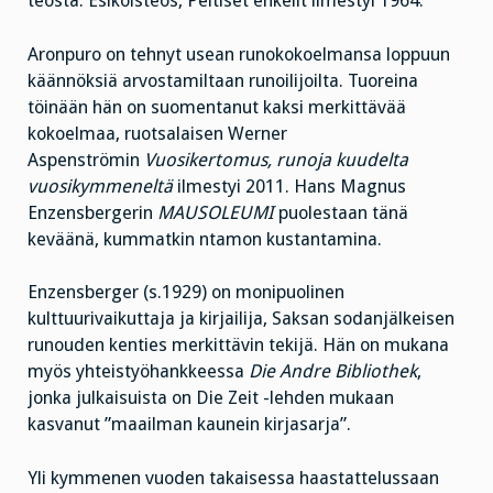
teosta. Esikoisteos, Peltiset enkelit ilmestyi 1964.
Aronpuro on tehnyt usean runokokoelmansa loppuun
käännöksiä arvostamiltaan runoilijoilta. Tuoreina
töinään hän on suomentanut kaksi merkittävää
kokoelmaa, ruotsalaisen Werner
Aspenströmin
Vuosikertomus, runoja kuudelta
vuosikymmeneltä
ilmestyi 2011. Hans Magnus
Enzensbergerin
MAUSOLEUMI
puolestaan tänä
keväänä, kummatkin ntamon kustantamina.
Enzensberger (s.1929) on monipuolinen
kulttuurivaikuttaja ja kirjailija, Saksan sodanjälkeisen
runouden kenties merkittävin tekijä. Hän on mukana
myös yhteistyöhankkeessa
Die Andre Bibliothek
,
jonka julkaisuista on Die Zeit -lehden mukaan
kasvanut ”maailman kaunein kirjasarja”.
Yli kymmenen vuoden takaisessa haastattelussaan