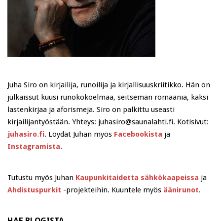
Juha Siro on kirjailija, runoilija ja kirjallisuuskriitikko. Hän on
julkaissut kuusi runokokoelmaa, seitsemän romaania, kaksi
lastenkirjaa ja aforismeja. Siro on palkittu useasti
kirjailijantyöstään. Yhteys: juhasiro@saunalahti.fi. Kotisivut:
juhasiro.fi
. Löydät Juhan myös
Facebookista
ja
Instagramista
.
Tutustu myös Juhan
Kaupunkitaidetta sähkökaapeissa
ja
Ahdistuspurkit
-projekteihin. Kuuntele myös
äänirunot
.
HAE BLOGISTA