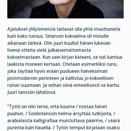
Ajatukset ylilyönneistä taitavat olla yhtä muuttuneita
kuin koko runous. Sinervon kokoelma oli minulle
aikanaan tärkeä. Olin juuri kuullut hänen lukevan
livenä otteita vielä julkaisemattomasta
kokoelmastaan. Kun sain kirjan käteeni, se tuli luettua
laakista moneen kertaan. Otetaan esimerkiksi runo,
joka täyttää hyvin erään puolueen halveksiman
postmodernin perinteen ja kallistuu jo kokeellisen
runon suuntaan. Ja onhan siinä enteellisesti se karhu.
Juuri tanssiin lähdössä.
”Tyttö on niin terve, että kuume / nostaa hänet
puuhun. / Soidintanssin helma ärsyttää tutkijoita, /
arabialaista kalligrafiaa muistuttava päärme, / väärä
purenta kuin hauella. / Tytön temput kirjataan osaksi