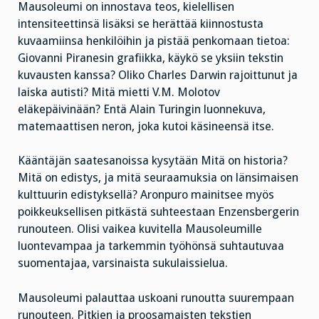
Mausoleumi on innostava teos, kielellisen
intensiteettinsä lisäksi se herättää kiinnostusta
kuvaamiinsa henkilöihin ja pistää penkomaan tietoa:
Giovanni Piranesin grafiikka, käykö se yksiin tekstin
kuvausten kanssa? Oliko Charles Darwin rajoittunut ja
laiska autisti? Mitä mietti V.M. Molotov
eläkepäivinään? Entä Alain Turingin luonnekuva,
matemaattisen neron, joka kutoi käsineensä itse.
Kääntäjän saatesanoissa kysytään Mitä on historia?
Mitä on edistys, ja mitä seuraamuksia on länsimaisen
kulttuurin edistyksellä? Aronpuro mainitsee myös
poikkeuksellisen pitkästä suhteestaan Enzensbergerin
runouteen. Olisi vaikea kuvitella Mausoleumille
luontevampaa ja tarkemmin työhönsä suhtautuvaa
suomentajaa, varsinaista sukulaissielua.
Mausoleumi palauttaa uskoani runoutta suurempaan
runouteen. Pitkien ja proosamaisten tekstien