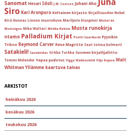
Juha
Sanomat
Idoli
Hesari
Juhani Aho
J.M. Coetzee
Siro
Kari Aronpuro
Keltainen kirjasto
Kirjallisuuden Nobel
Kirsi Kunnas
Linnun muotokuva
Marilynin hiuspinni
Michel de
Musta runokirja
Mika Waltari
Montaigne
Mirkka Rekola
Palladium Kirjat
ntamo
Pyynikin
Pentti Saarikoski
Raymond Carver
Trikoo
Réne Magritte
Saat toivoa kolmesti
Satakieli!
Suomen kirjailijaliitto
Sirkka Turkka
Savukeidas
Walt
Vapaa pudotus
Tommi Melender
Viggo Wallensköld
Viljo Kajava
Whitman
Yllämme kaartuva taivas
ARKISTOT
heinäkuu 2026
kesäkuu 2026
toukokuu 2026