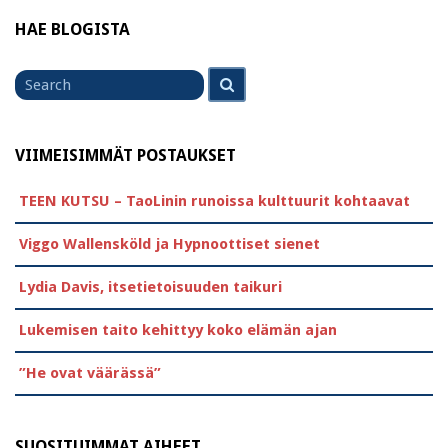
HAE BLOGISTA
Search
Search
for
VIIMEISIMMÄT POSTAUKSET
TEEN KUTSU – TaoLinin runoissa kulttuurit kohtaavat
Viggo Wallensköld ja Hypnoottiset sienet
Lydia Davis, itsetietoisuuden taikuri
Lukemisen taito kehittyy koko elämän ajan
”He ovat väärässä”
SUOSITUIMMAT AIHEET