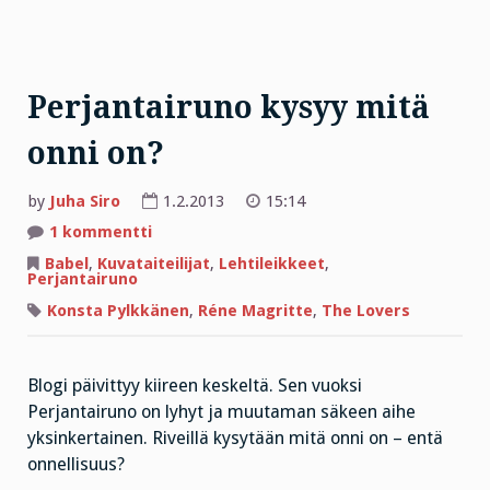
Perjantairuno kysyy mitä
onni on?
by
Juha Siro
1.2.2013
15:14
artikkeliin
1 kommentti
Perjantairuno
kysyy
Babel
,
Kuvataiteilijat
,
Lehtileikkeet
,
mitä
Perjantairuno
onni
on?
Konsta Pylkkänen
,
Réne Magritte
,
The Lovers
Blogi päivittyy kiireen keskeltä. Sen vuoksi
Perjantairuno on lyhyt ja muutaman säkeen aihe
yksinkertainen. Riveillä kysytään mitä onni on – entä
onnellisuus?