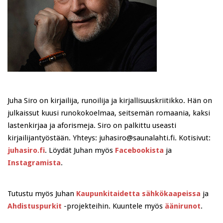
Juha Siro on kirjailija, runoilija ja kirjallisuuskriitikko. Hän on
julkaissut kuusi runokokoelmaa, seitsemän romaania, kaksi
lastenkirjaa ja aforismeja. Siro on palkittu useasti
kirjailijantyöstään. Yhteys: juhasiro@saunalahti.fi. Kotisivut:
juhasiro.fi
. Löydät Juhan myös
Facebookista
ja
Instagramista
.
Tutustu myös Juhan
Kaupunkitaidetta sähkökaapeissa
ja
Ahdistuspurkit
-projekteihin. Kuuntele myös
äänirunot
.