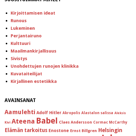
Kirjoittamisen ideat
Runous
Lukeminen
Perjantairuno
Kulttuuri
Maailmankirjallisuus
Sivistys
Unohdettujen runojen klinikka
Kuvataiteilijat
Kirjallinen estetiikka
AVAINSANAT
Aamulehti
Adolf Hitler
Akropolis
Alastalon salissa
Aleksis
Babel
Ateena
Claes Andersson
Cormac McCarthy
Kivi
Helsingin
Elämän tarkoitus
Enostone
Ernst Billgren