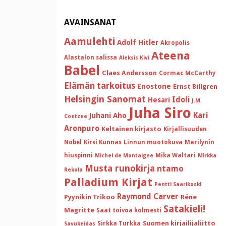
AVAINSANAT
Aamulehti
Adolf Hitler
Akropolis
Ateena
Alastalon salissa
Aleksis Kivi
Babel
Claes Andersson
Cormac McCarthy
Elämän tarkoitus
Enostone
Ernst Billgren
Helsingin Sanomat
Idoli
Hesari
J.M.
Juha Siro
Kari
Juhani Aho
Coetzee
Aronpuro
Keltainen kirjasto
Kirjallisuuden
Nobel
Kirsi Kunnas
Linnun muotokuva
Marilynin
hiuspinni
Mika Waltari
Michel de Montaigne
Mirkka
Musta runokirja
ntamo
Rekola
Palladium Kirjat
Pentti Saarikoski
Raymond Carver
Pyynikin Trikoo
Réne
Satakieli!
Magritte
Saat toivoa kolmesti
Suomen kirjailijaliitto
Sirkka Turkka
Savukeidas