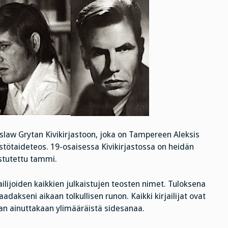
doslaw Grytan Kivikirjastoon, joka on Tampereen Aleksis
tötaideteos. 19-osaisessa Kivikirjastossa on heidän
istutettu tammi.
jailijoiden kaikkien julkaistujen teosten nimet. Tuloksena
adakseni aikaan tolkullisen runon. Kaikki kirjailijat ovat
an ainuttakaan ylimääräistä sidesanaa.