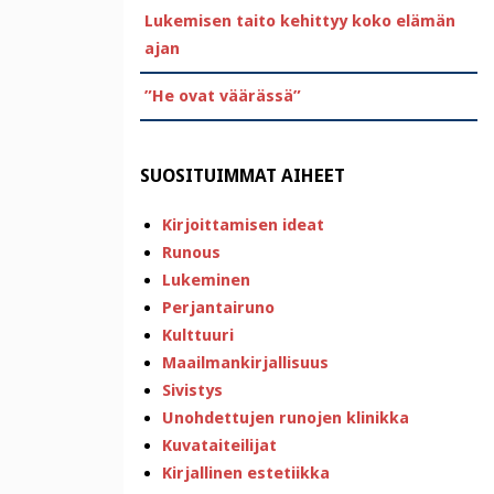
Lukemisen taito kehittyy koko elämän
ajan
”He ovat väärässä”
SUOSITUIMMAT AIHEET
Kirjoittamisen ideat
Runous
Lukeminen
Perjantairuno
Kulttuuri
Maailmankirjallisuus
Sivistys
Unohdettujen runojen klinikka
Kuvataiteilijat
Kirjallinen estetiikka