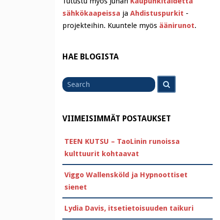
Tutustu myös Juhan
Kaupunkitaidetta
sähkökaapeissa
ja
Ahdistuspurkit
-
projekteihin. Kuuntele myös
äänirunot
.
HAE BLOGISTA
Search
Search
for
VIIMEISIMMÄT POSTAUKSET
TEEN KUTSU – TaoLinin runoissa
kulttuurit kohtaavat
Viggo Wallensköld ja Hypnoottiset
sienet
Lydia Davis, itsetietoisuuden taikuri