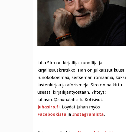
Juha Siro on kirjailija, runoilija ja
kirjallisuuskriitikko. Hän on julkaissut kuusi
runokokoelmaa, seitsemän romaania, kaksi
lastenkirjaa ja aforismeja. Siro on palkittu
useasti kirjailijantyöstään. Yhteys:
juhasiro@saunalahti.fi. Kotisivut:
juhasiro.fi
. Löydät Juhan myös
Facebookista
ja
Instagramista
.