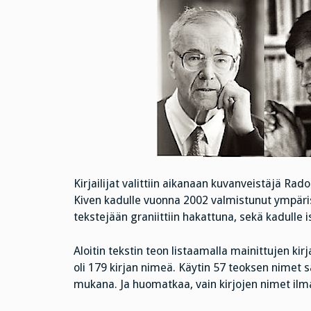
Kirjailijat valittiin aikanaan kuvanveistäjä Ra
Kiven kadulle vuonna 2002 valmistunut ympäris
tekstejään graniittiin hakattuna, sekä kadulle 
Aloitin tekstin teon listaamalla mainittujen kir
oli 179 kirjan nimeä. Käytin 57 teoksen nimet sa
mukana. Ja huomatkaa, vain kirjojen nimet ilm