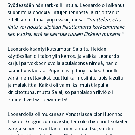
Syödessään hän tarkkaili lintuja. Leonardo oli alkanut
suunnitella codexia lintujen lennosta ja kirjoittanut
edellisenä iltana työpäiväkirjaansa:
”Päättelen, että
lintu voi nousta siipiään liikuttamatta korkeammalle
sen vuoksi, että se kaartaa tuulen liikkeen mukana.”
Leonardo kääntyi kutsumaan Salaita. Heidän
käytössään oli talon ylin kerros, ja vaikka Leonardo
karjui parvekkeen ovella apulaisensa nimeä, hän ei
saanut vastausta. Pojan olisi pitänyt hakea hänelle
väriä hierrettäväksi, puuttui karmosiinia, lapis lazulia
ja malakiittia. Kaikki oli valmiiksi muistilapulle
kirjoitettuna, mutta Salai, se paholaisen riiviö oli
ehtinyt livistää jo aamusta!
Leonardolla oli mukanaan Venetsiassa pieni luonnos
Lisa del Giogondon kuvasta, hän olisi halunnut kokeilla
värejä siihen. Ei auttanut kuin lähteä itse, vaikka