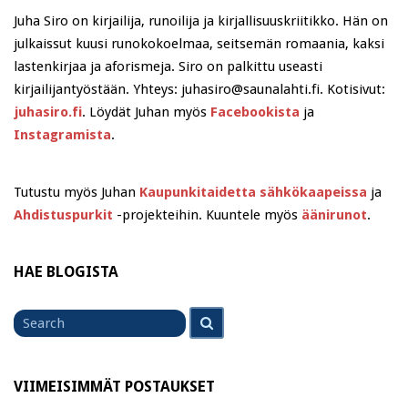
Juha Siro on kirjailija, runoilija ja kirjallisuuskriitikko. Hän on
julkaissut kuusi runokokoelmaa, seitsemän romaania, kaksi
lastenkirjaa ja aforismeja. Siro on palkittu useasti
kirjailijantyöstään. Yhteys: juhasiro@saunalahti.fi. Kotisivut:
juhasiro.fi
. Löydät Juhan myös
Facebookista
ja
Instagramista
.
Tutustu myös Juhan
Kaupunkitaidetta sähkökaapeissa
ja
Ahdistuspurkit
-projekteihin. Kuuntele myös
äänirunot
.
HAE BLOGISTA
Search
Search
for
VIIMEISIMMÄT POSTAUKSET