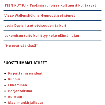
TEEN KUTSU – TaoLinin runoissa kulttuurit kohtaavat
Viggo Wallensköld ja Hypnoottiset sienet
Lydia Davis, itsetietoisuuden taikuri
Lukemisen taito kehittyy koko elämän ajan
”He ovat väärässä”
SUOSITUIMMAT AIHEET
Kirjoittamisen ideat
Runous
Lukeminen
Perjantairuno
Kulttuuri
Maailmankirjallisuus