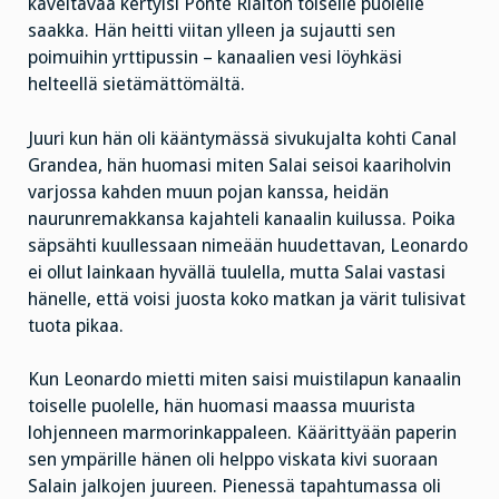
käveltävää kertyisi Ponte Rialton toiselle puolelle
saakka. Hän heitti viitan ylleen ja sujautti sen
poimuihin yrttipussin – kanaalien vesi löyhkäsi
helteellä sietämättömältä.
Juuri kun hän oli kääntymässä sivukujalta kohti Canal
Grandea, hän huomasi miten Salai seisoi kaariholvin
varjossa kahden muun pojan kanssa, heidän
naurunremakkansa kajahteli kanaalin kuilussa. Poika
säpsähti kuullessaan nimeään huudettavan, Leonardo
ei ollut lainkaan hyvällä tuulella, mutta Salai vastasi
hänelle, että voisi juosta koko matkan ja värit tulisivat
tuota pikaa.
Kun Leonardo mietti miten saisi muistilapun kanaalin
toiselle puolelle, hän huomasi maassa muurista
lohjenneen marmorinkappaleen. Käärittyään paperin
sen ympärille hänen oli helppo viskata kivi suoraan
Salain jalkojen juureen. Pienessä tapahtumassa oli