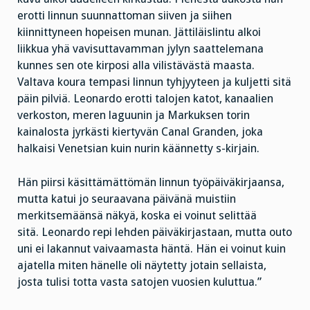
erotti linnun suunnattoman siiven ja siihen
kiinnittyneen hopeisen munan. Jättiläislintu alkoi
liikkua yhä vavisuttavamman jylyn saattelemana
kunnes sen ote kirposi alla vilistävästä maasta.
Valtava koura tempasi linnun tyhjyyteen ja kuljetti sitä
päin pilviä. Leonardo erotti talojen katot, kanaalien
verkoston, meren laguunin ja Markuksen torin
kainalosta jyrkästi kiertyvän Canal Granden, joka
halkaisi Venetsian kuin nurin käännetty s-kirjain.
Hän piirsi käsittämättömän linnun työpäiväkirjaansa,
mutta katui jo seuraavana päivänä muistiin
merkitsemäänsä näkyä, koska ei voinut selittää
sitä. Leonardo repi lehden päiväkirjastaan, mutta outo
uni ei lakannut vaivaamasta häntä. Hän ei voinut kuin
ajatella miten hänelle oli näytetty jotain sellaista,
josta tulisi totta vasta satojen vuosien kuluttua.”