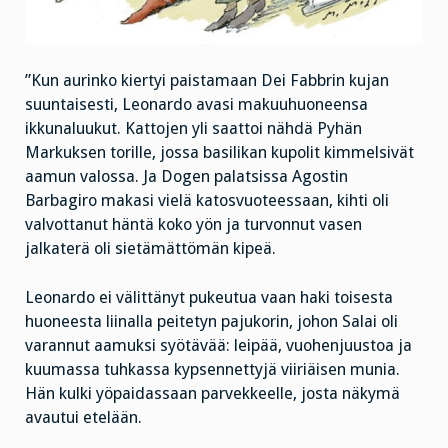
”Kun aurinko kiertyi paistamaan Dei Fabbrin kujan
suuntaisesti, Leonardo avasi makuuhuoneensa
ikkunaluukut. Kattojen yli saattoi nähdä Pyhän
Markuksen torille, jossa basilikan kupolit kimmelsivät
aamun valossa. Ja Dogen palatsissa Agostin
Barbagiro makasi vielä katosvuoteessaan, kihti oli
valvottanut häntä koko yön ja turvonnut vasen
jalkaterä oli sietämättömän kipeä.
Leonardo ei välittänyt pukeutua vaan haki toisesta
huoneesta liinalla peitetyn pajukorin, johon Salai oli
varannut aamuksi syötävää: leipää, vuohenjuustoa ja
kuumassa tuhkassa kypsennettyjä viiriäisen munia.
Hän kulki yöpaidassaan parvekkeelle, josta näkymä
avautui etelään.