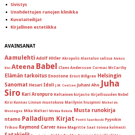
Sivistys
Unohdettujen runojen klinikka
Kuvataiteilijat
Kirjallinen estetiikka
AVAINSANAT
Aamulehti
Adolf Hitler
Akropolis
Alastalon salissa
Aleksis
Babel
Ateena
Claes Andersson
Cormac McCarthy
Kivi
Helsingin
Elämän tarkoitus
Enostone
Ernst Billgren
Juha
Sanomat
Idoli
Hesari
Juhani Aho
J.M. Coetzee
Siro
Kari Aronpuro
Keltainen kirjasto
Kirjallisuuden Nobel
Kirsi Kunnas
Linnun muotokuva
Marilynin hiuspinni
Michel de
Musta runokirja
Mika Waltari
Montaigne
Mirkka Rekola
Palladium Kirjat
ntamo
Pyynikin
Pentti Saarikoski
Raymond Carver
Trikoo
Réne Magritte
Saat toivoa kolmesti
Satakieli!