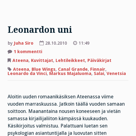
Leonardon uni
by
Juha Siro
28.10.2010
11:49
artikkeliin
1 kommentti
Leonardon
uni
Ateena
,
Kuvittajat
,
Lehtileikkeet
,
Päiväkirjat
Ateena
,
Blue Wings
,
Canal Grande
,
Finnair
,
Leonardo da Vinci
,
Markus Majaluoma
,
Salai
,
Venetsia
Aloitin uuden romaanikäsiksen Ateenassa viime
vuoden marraskuussa. Jatkoin täällä vuoden samaan
soittoon. Maanantaina nousen koneeseen ja vietän
samassa kirjailijaliiton kämpässä kuukauden.
Käsikirjoitus valmistuu. Palattuani luetan sen
psykologian asiantuntijalla ja luovutan sitten