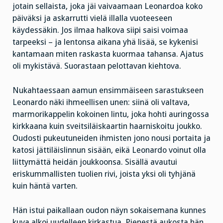
jotain sellaista, joka jäi vaivaamaan Leonardoa koko
päiväksi ja askarrutti vielä illalla vuoteeseen
käydessäkin. Jos ilmaa halkova siipi saisi voimaa
tarpeeksi – ja lentonsa aikana yhä lisää, se kykenisi
kantamaan miten raskasta kuormaa tahansa. Ajatus
oli mykistävä. Suorastaan pelottavan kiehtova.
Nukahtaessaan aamun ensimmäiseen sarastukseen
Leonardo näki ihmeellisen unen: siinä oli valtava,
marmorikappelin kokoinen lintu, joka hohti auringossa
kirkkaana kuin sveitsiläiskaartin haarniskoitu joukko.
Oudosti pukeutuneiden ihmisten jono nousi portaita ja
katosi jättiläislinnun sisään, eikä Leonardo voinut olla
liittymättä heidän joukkoonsa. Sisällä avautui
eriskummallisten tuolien rivi, joista yksi oli tyhjänä
kuin häntä varten.
Hän istui paikallaan oudon näyn sokaisemana kunnes
kuva alkoi uudelleen kirkastua. Pienestä aukosta hän