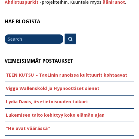
Ahdistuspurkit
-projekteihin. Kuuntele myös
äänirunot
.
HAE BLOGISTA
Search
Search
for
VIIMEISIMMÄT POSTAUKSET
TEEN KUTSU – TaoLinin runoissa kulttuurit kohtaavat
Viggo Wallensköld ja Hypnoottiset sienet
Lydia Davis, itsetietoisuuden taikuri
Lukemisen taito kehittyy koko elämän ajan
”He ovat väärässä”