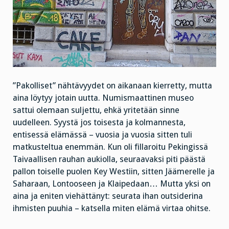
”Pakolliset” nähtävyydet on aikanaan kierretty, mutta
aina löytyy jotain uutta. Numismaattinen museo
sattui olemaan suljettu, ehkä yritetään sinne
uudelleen. Syystä jos toisesta ja kolmannesta,
entisessä elämässä – vuosia ja vuosia sitten tuli
matkusteltua enemmän. Kun oli fillaroitu Pekingissä
Taivaallisen rauhan aukiolla, seuraavaksi piti päästä
pallon toiselle puolen Key Westiin, sitten Jäämerelle ja
Saharaan, Lontooseen ja Klaipedaan… Mutta yksi on
aina ja eniten viehättänyt: seurata ihan outsiderina
ihmisten puuhia – katsella miten elämä virtaa ohitse.