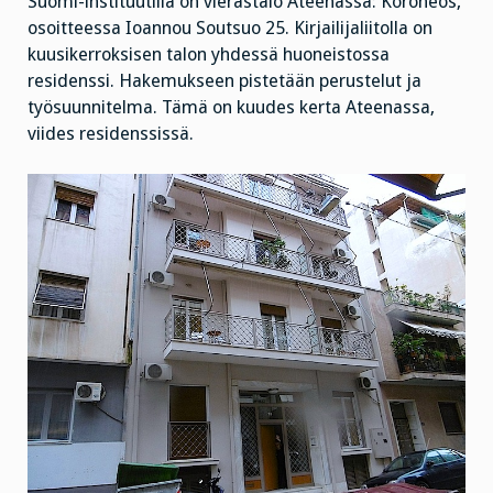
Suomi-instituutilla on vierastalo Ateenassa: Koroneos,
osoitteessa Ioannou Soutsuo 25. Kirjailijaliitolla on
kuusikerroksisen talon yhdessä huoneistossa
residenssi. Hakemukseen pistetään perustelut ja
työsuunnitelma. Tämä on kuudes kerta Ateenassa,
viides residenssissä.