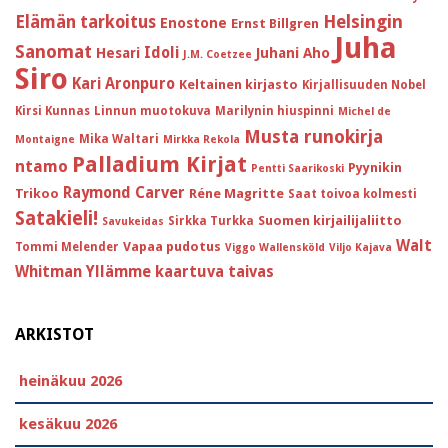
Helsingin
Elämän tarkoitus
Enostone
Ernst Billgren
Juha
Sanomat
Idoli
Hesari
Juhani Aho
J.M. Coetzee
Siro
Kari Aronpuro
Keltainen kirjasto
Kirjallisuuden Nobel
Kirsi Kunnas
Linnun muotokuva
Marilynin hiuspinni
Michel de
Musta runokirja
Mika Waltari
Montaigne
Mirkka Rekola
Palladium Kirjat
ntamo
Pyynikin
Pentti Saarikoski
Raymond Carver
Trikoo
Réne Magritte
Saat toivoa kolmesti
Satakieli!
Suomen kirjailijaliitto
Sirkka Turkka
Savukeidas
Walt
Vapaa pudotus
Tommi Melender
Viggo Wallensköld
Viljo Kajava
Whitman
Yllämme kaartuva taivas
ARKISTOT
heinäkuu 2026
kesäkuu 2026