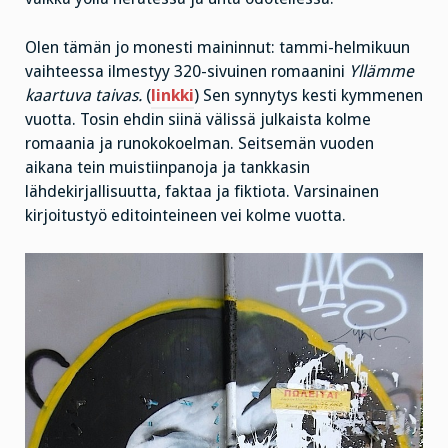
Olen tämän jo monesti maininnut: tammi-helmikuun
vaihteessa ilmestyy 320-sivuinen romaanini
Yllämme
kaartuva taivas.
(
linkki
) Sen synnytys kesti kymmenen
vuotta.
Tosin ehdin siinä välissä julkaista kolme
romaania ja runokokoelman. Seitsemän vuoden
aikana tein muistiinpanoja ja tankkasin
lähdekirjallisuutta, faktaa ja fiktiota. Varsinainen
kirjoitustyö editointeineen vei kolme vuotta.