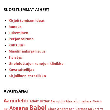
SUOSITUIMMAT AIHEET
Kirjoittamisen ideat
Runous
Lukeminen
Perjantairuno
Kulttuuri
Maailmankirjallisuus
Sivistys
Unohdettujen runojen klinikka
Kuvataiteilijat
Kirjallinen estetiikka
AVAINSANAT
Aamulehti
Adolf Hitler
Akropolis
Alastalon salissa
Aleksis
Babel
Ateena
Claes Andersson
Cormac McCarthy
Kivi