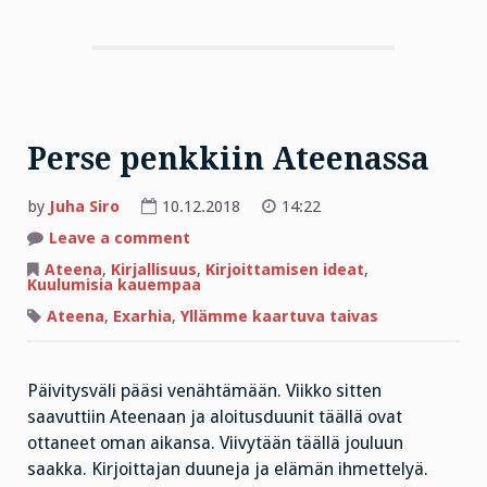
Perse penkkiin Ateenassa
by
Juha Siro
10.12.2018
14:22
on
Leave a comment
Perse
penkkiin
Ateena
,
Kirjallisuus
,
Kirjoittamisen ideat
,
Ateenassa
Kuulumisia kauempaa
Ateena
,
Exarhia
,
Yllämme kaartuva taivas
Päivitysväli pääsi venähtämään. Viikko sitten
saavuttiin Ateenaan ja aloitusduunit täällä ovat
ottaneet oman aikansa. Viivytään täällä jouluun
saakka. Kirjoittajan duuneja ja elämän ihmettelyä.