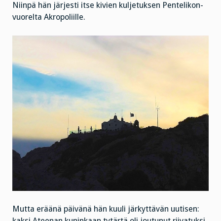
Niinpä hän järjesti itse kivien kuljetuksen Pentelikon-
vuorelta Akropoliille.
Mutta eräänä päivänä hän kuuli järkyttävän uutisen:
kaksi Ateenan kuninkaan tytärtä oli joutunut riivatuksi,