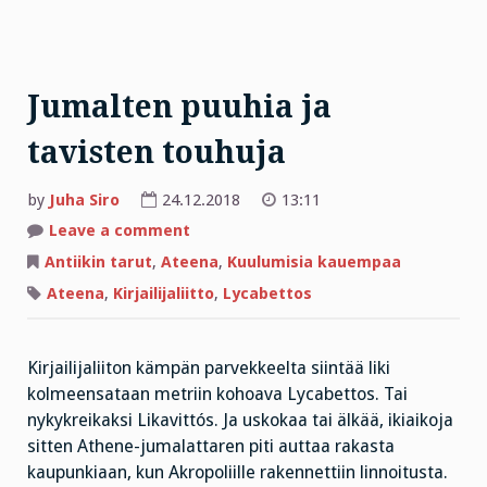
Jumalten puuhia ja
tavisten touhuja
by
Juha Siro
24.12.2018
13:11
on
Leave a comment
Jumalten
puuhia
Antiikin tarut
,
Ateena
,
Kuulumisia kauempaa
ja
tavisten
Ateena
,
Kirjailijaliitto
,
Lycabettos
touhuja
Kirjailijaliiton kämpän parvekkeelta siintää liki
kolmeensataan metriin kohoava Lycabettos. Tai
nykykreikaksi Likavittós. Ja uskokaa tai älkää, ikiaikoja
sitten Athene-jumalattaren piti auttaa rakasta
kaupunkiaan, kun Akropoliille rakennettiin linnoitusta.