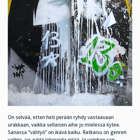
On selvää, etten heti perään ryhdy vastaavaan
urakkaan, vaikka sellaisen aihe jo mielessä kytee.
Sanassa ”välityö” on ikävä kaiku. Ratkaisu on genren
vaihto, jos näitä lokeroida pitää. Ja voinhan sen