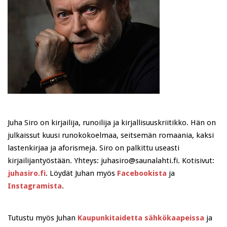
Juha Siro on kirjailija, runoilija ja kirjallisuuskriitikko. Hän on
julkaissut kuusi runokokoelmaa, seitsemän romaania, kaksi
lastenkirjaa ja aforismeja. Siro on palkittu useasti
kirjailijantyöstään. Yhteys: juhasiro@saunalahti.fi. Kotisivut:
juhasiro.fi
. Löydät Juhan myös
Facebookista
ja
Instagramista
.
Tutustu myös Juhan
Kaupunkitaidetta sähkökaapeissa
ja