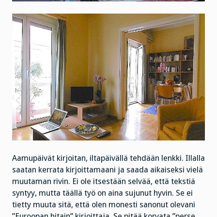
Aamupäivät kirjoitan, iltapäivällä tehdään lenkki. Illalla
saatan kerrata kirjoittamaani ja saada aikaiseksi vielä
muutaman rivin. Ei ole itsestään selvää, että tekstiä
syntyy, mutta täällä työ on aina sujunut hyvin. Se ei
tietty muuta sitä, että olen monesti sanonut olevani
”Euroopan hitain” kirjoittaja. Se pitää korvata ”perse