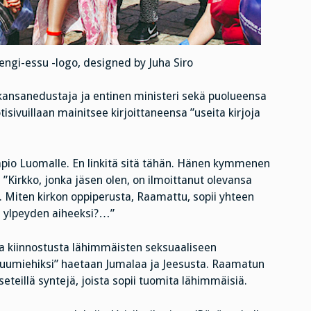
engi-essu -logo, designed by Juha Siro
kansanedustaja ja entinen ministeri sekä puolueensa
isivuillaan mainitsee kirjoittaneensa ”useita kirjoja
Tapio Luomalle. En linkitä sitä tähän. Hänen kymmenen
 ”Kirkko, jonka jäsen olen, on ilmoittanut olevansa
. Miten kirkon oppiperusta, Raamattu, sopii yhteen
n ylpeyden aiheeksi?…”
ta kiinnostusta lähimmäisten seksuaaliseen
uumiehiksi” haetaan Jumalaa ja Jeesusta. Raamatun
eteillä syntejä, joista sopii tuomita lähimmäisiä.