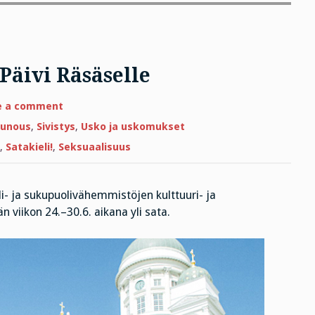
Päivi Räsäselle
on
e a comment
Runo
Herralle,
unous
,
Sivistys
,
Usko ja uskomukset
omistus
Päivi
,
Satakieli!
,
Seksuaalisuus
Räsäselle
i- ja sukupuolivähemmistöjen kulttuuri- ja
 viikon 24.–30.6. aikana yli sata.