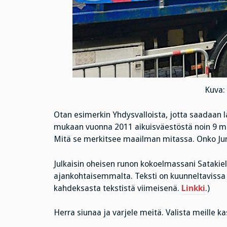
Kuva:
Otan esimerkin Yhdysvalloista, jotta saadaan l
mukaan vuonna 2011 aikuisväestöstä noin 9 mil
Mitä se merkitsee maailman mitassa. Onko Jumal
Julkaisin oheisen runon kokoelmassani Satakieli
ajankohtaisemmalta. Teksti on kuunneltavissa m
kahdeksasta tekstistä viimeisenä.
Linkki
.)
Herra siunaa ja varjele meitä. Valista meille ka