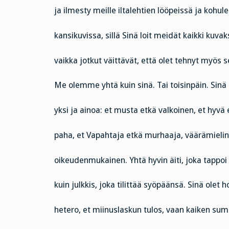
ja ilmesty meille iltalehtien lööpeissä ja kohul
kansikuvissa, sillä Sinä loit meidät kaikki kuvak
vaikka jotkut väittävät, että olet tehnyt myös 
Me olemme yhtä kuin sinä. Tai toisinpäin. Sinä 
yksi ja ainoa: et musta etkä valkoinen, et hyvä 
paha, et Vapahtaja etkä murhaaja, väärämielin
oikeudenmukainen. Yhtä hyvin äiti, joka tappoi
kuin julkkis, joka tilittää syöpäänsä. Sinä olet 
hetero, et miinuslaskun tulos, vaan kaiken su