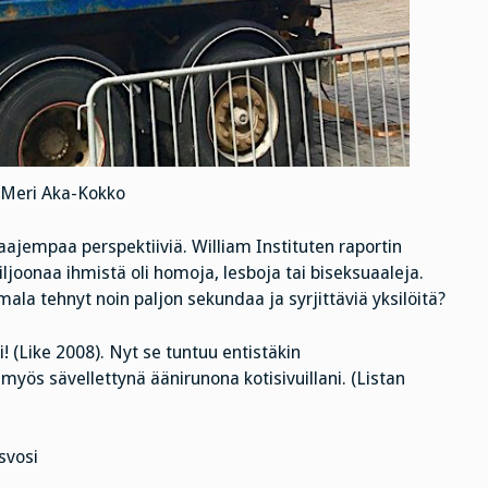
 Meri Aka-Kokko
aajempaa perspektiiviä. William Instituten raportin
joonaa ihmistä oli homoja, lesboja tai biseksuaaleja.
a tehnyt noin paljon sekundaa ja syrjittäviä yksilöitä?
! (Like 2008). Nyt se tuntuu entistäkin
yös sävellettynä äänirunona kotisivuillani. (Listan
svosi