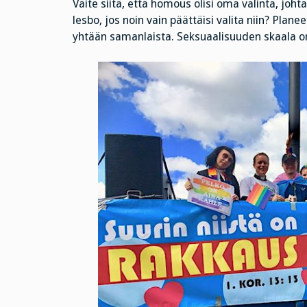
Väite siitä, että homous olisi oma valinta, joh
lesbo, jos noin vain päättäisi valita niin? Plane
yhtään samanlaista. Seksuaalisuuden skaala on