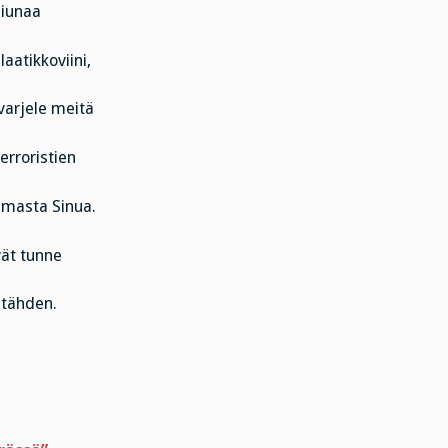
siunaa
aatikkoviini,
varjele meitä
terroristien
amasta Sinua.
vät tunne
 tähden.