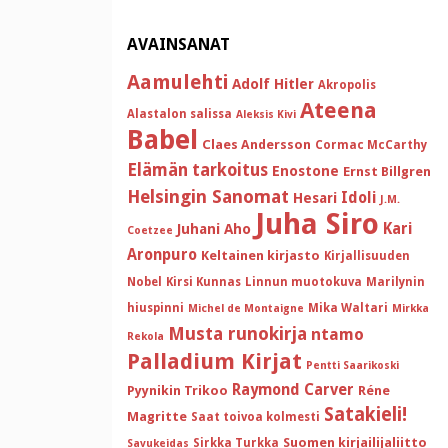
AVAINSANAT
Aamulehti
Adolf Hitler
Akropolis
Ateena
Alastalon salissa
Aleksis Kivi
Babel
Claes Andersson
Cormac McCarthy
Elämän tarkoitus
Enostone
Ernst Billgren
Helsingin Sanomat
Idoli
Hesari
J.M.
Juha Siro
Kari
Juhani Aho
Coetzee
Aronpuro
Keltainen kirjasto
Kirjallisuuden
Nobel
Kirsi Kunnas
Linnun muotokuva
Marilynin
hiuspinni
Mika Waltari
Michel de Montaigne
Mirkka
Musta runokirja
ntamo
Rekola
Palladium Kirjat
Pentti Saarikoski
Raymond Carver
Pyynikin Trikoo
Réne
Satakieli!
Magritte
Saat toivoa kolmesti
Suomen kirjailijaliitto
Sirkka Turkka
Savukeidas