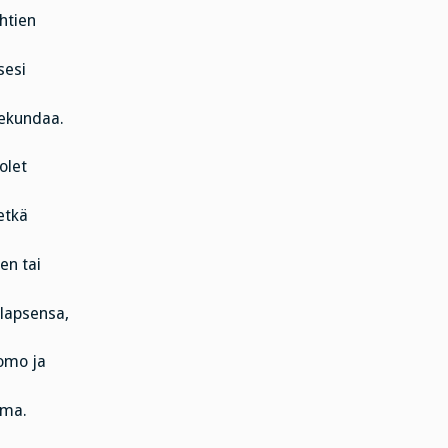
ehtien
sesi
sekundaa.
olet
etkä
en tai
 lapsensa,
homo ja
mma.