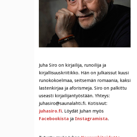
Juha Siro on kirjailija, runoilija ja
kirjallisuuskriitikko. Hän on julkaissut kuusi
runokokoelmaa, seitsemän romaania, kaksi
lastenkirjaa ja aforismeja. Siro on palkittu
useasti kirjailijantyöstään. Yhteys:
juhasiro@saunalahti.fi. Kotisivut:
juhasiro.fi
. Löydät Juhan myös
Facebookista
ja
Instagramista
.