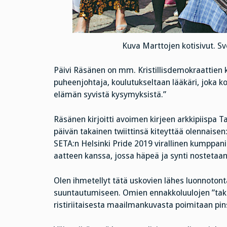
Kuva Marttojen kotisivut. Sv
Päivi Räsänen on mm. Kristillisdemokraattien 
puheenjohtaja, koulutukseltaan lääkäri, joka kot
elämän syvistä kysymyksistä.”
Räsänen kirjoitti avoimen kirjeen arkkipiispa 
päivän takainen twiittinsä kiteyttää olennaisen:
SETA:n Helsinki Pride 2019 virallinen kumppani
aatteen kanssa, jossa häpeä ja synti nostetaa
Olen ihmetellyt tätä uskovien lähes luonnoton
suuntautumiseen. Omien ennakkoluulojen ”tak
ristiriitaisesta maailmankuvasta poimitaan pins