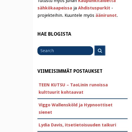
Tutustu myös Juhan
Kaupunkitaidetta
sähkökaapeissa
ja
Ahdistuspurkit
-
projekteihin. Kuuntele myös
äänirunot
.
HAE BLOGISTA
Search
Search
for
VIIMEISIMMÄT POSTAUKSET
TEEN KUTSU – TaoLinin runoissa
kulttuurit kohtaavat
Viggo Wallensköld ja Hypnoottiset
sienet
Lydia Davis, itsetietoisuuden taikuri