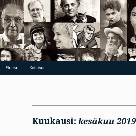
Skip
to
content
Etusivu
Kotisivut
Kuukausi:
kesäkuu 2019