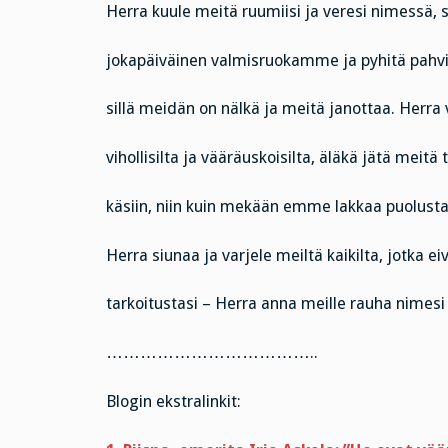
Herra kuule meitä ruumiisi ja veresi nimessä, 
jokapäiväinen valmisruokamme ja pyhitä pahvil
sillä meidän on nälkä ja meitä janottaa. Herra 
vihollisilta ja vääräuskoisilta, äläkä jätä meitä 
käsiin, niin kuin mekään emme lakkaa puolust
Herra siunaa ja varjele meiltä kaikilta, jotka ei
tarkoitustasi – Herra anna meille rauha nimesi
………………………………..
Blogin ekstralinkit: