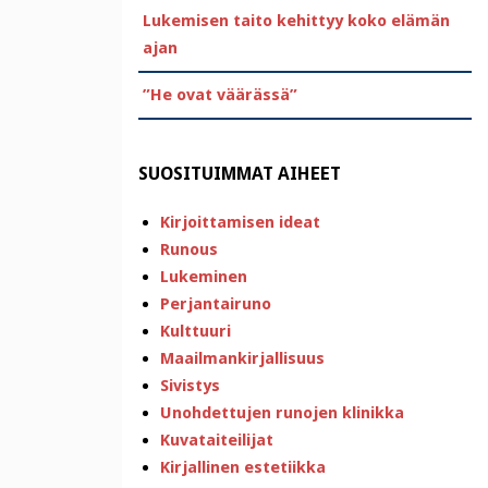
Lukemisen taito kehittyy koko elämän
ajan
”He ovat väärässä”
SUOSITUIMMAT AIHEET
Kirjoittamisen ideat
Runous
Lukeminen
Perjantairuno
Kulttuuri
Maailmankirjallisuus
Sivistys
Unohdettujen runojen klinikka
Kuvataiteilijat
Kirjallinen estetiikka