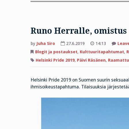
Runo Herralle, omistus 
by
Juha Siro
27.6.2019
14:13
Leav
Blogit ja postaukset
,
Kulttuuritapahtumat
,
R
Helsinki Pride 2019
,
Päivi Räsänen
,
Raamattu
Helsinki Pride 2019 on Suomen suurin seksuaal
ihmisoikeustapahtuma. Tilaisuuksia järjestetään