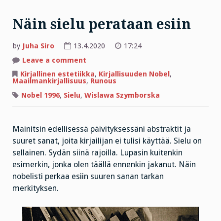
Näin sielu perataan esiin
by
Juha Siro
13.4.2020
17:24
on
Leave a comment
Näin
sielu
Kirjallinen estetiikka
,
Kirjallisuuden Nobel
,
perataan
Maailmankirjallisuus
,
Runous
esiin
Nobel 1996
,
Sielu
,
Wislawa Szymborska
Mainitsin edellisessä päivityksessäni abstraktit ja
suuret sanat, joita kirjailijan ei tulisi käyttää. Sielu on
sellainen. Sydän siinä rajoilla. Lupasin kuitenkin
esimerkin, jonka olen täällä ennenkin jakanut. Näin
nobelisti perkaa esiin suuren sanan tarkan
merkityksen.