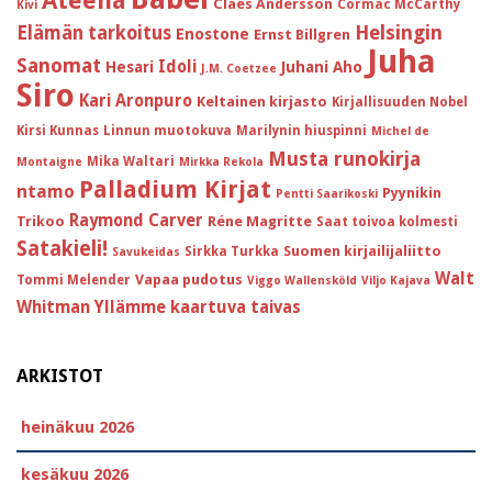
Claes Andersson
Cormac McCarthy
Kivi
Helsingin
Elämän tarkoitus
Enostone
Ernst Billgren
Juha
Sanomat
Idoli
Hesari
Juhani Aho
J.M. Coetzee
Siro
Kari Aronpuro
Keltainen kirjasto
Kirjallisuuden Nobel
Kirsi Kunnas
Linnun muotokuva
Marilynin hiuspinni
Michel de
Musta runokirja
Mika Waltari
Montaigne
Mirkka Rekola
Palladium Kirjat
ntamo
Pyynikin
Pentti Saarikoski
Raymond Carver
Trikoo
Réne Magritte
Saat toivoa kolmesti
Satakieli!
Suomen kirjailijaliitto
Sirkka Turkka
Savukeidas
Walt
Vapaa pudotus
Tommi Melender
Viggo Wallensköld
Viljo Kajava
Whitman
Yllämme kaartuva taivas
ARKISTOT
heinäkuu 2026
kesäkuu 2026