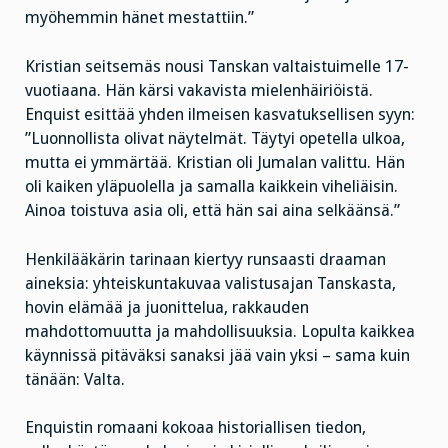
myöhemmin hänet mestattiin.”
Kristian seitsemäs nousi Tanskan valtaistuimelle 17-
vuotiaana. Hän kärsi vakavista mielenhäiriöistä.
Enquist esittää yhden ilmeisen kasvatuksellisen syyn:
”Luonnollista olivat näytelmät. Täytyi opetella ulkoa,
mutta ei ymmärtää. Kristian oli Jumalan valittu. Hän
oli kaiken yläpuolella ja samalla kaikkein viheliäisin.
Ainoa toistuva asia oli, että hän sai aina selkäänsä.”
Henkilääkärin tarinaan kiertyy runsaasti draaman
aineksia: yhteiskuntakuvaa valistusajan Tanskasta,
hovin elämää ja juonittelua, rakkauden
mahdottomuutta ja mahdollisuuksia. Lopulta kaikkea
käynnissä pitäväksi sanaksi jää vain yksi – sama kuin
tänään: Valta.
Enquistin romaani kokoaa historiallisen tiedon,