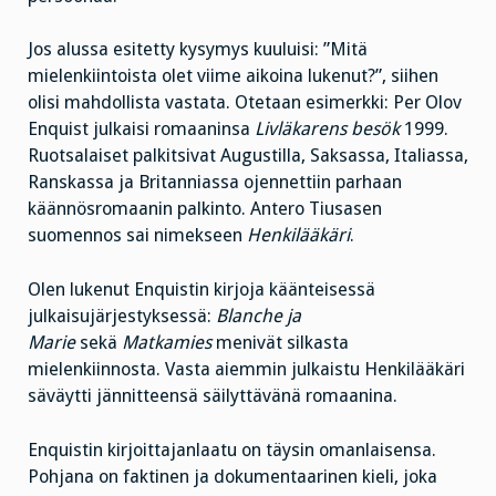
Jos alussa esitetty kysymys kuuluisi: ”Mitä
mielenkiintoista olet viime aikoina lukenut?”, siihen
olisi mahdollista vastata. Otetaan esimerkki: Per Olov
Enquist julkaisi romaaninsa
Livläkarens besök
1999.
Ruotsalaiset palkitsivat Augustilla, Saksassa, Italiassa,
Ranskassa ja Britanniassa ojennettiin parhaan
käännösromaanin palkinto. Antero Tiusasen
suomennos sai nimekseen
Henkilääkäri
.
Olen lukenut Enquistin kirjoja käänteisessä
julkaisujärjestyksessä:
Blanche ja
Marie
sekä
Matkamies
menivät silkasta
mielenkiinnosta. Vasta aiemmin julkaistu Henkilääkäri
säväytti jännitteensä säilyttävänä romaanina.
Enquistin kirjoittajanlaatu on täysin omanlaisensa.
Pohjana on faktinen ja dokumentaarinen kieli, joka