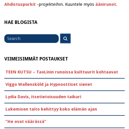
Ahdistuspurkit
-projekteihin. Kuuntele myös
äänirunot
.
HAE BLOGISTA
Search
Search
for
VIIMEISIMMÄT POSTAUKSET
TEEN KUTSU – TaoLinin runoissa kulttuurit kohtaavat
Viggo Wallensköld ja Hypnoottiset sienet
Lydia Davis, itsetietoisuuden taikuri
Lukemisen taito kehittyy koko elämän ajan
”He ovat väärässä”