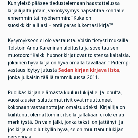
Kun yleisö pääsee tiedustelemaan haastattelussa
kirjailijalta jotain, vakiokysymys napsahtaa kohdalle
ennemmin tai myöhemmin: ”Kuka on
suosikkikirjailijasi – entä paras lukemasi kirja?”
Kysymykseen ei ole vastausta. Voisin tietysti mukailla
Tolstoin Anna Kareninan aloitusta ja soveltaa sen
muotoon: ”Kaikki huonot kirjat ovat toistensa kaltaisia,
jokainen hyvä kirja on hyvä omalla tavallaan.” Pidempi
vastaus löytyy jutusta
Sadan kirjan kirjava lista
,
jonka julkaisin täällä tammikuussa 2011.
Puolikas kirjan elämästä kuuluu lukijalle. Ja lopulta,
vuosikausien sulattamat rivit ovat muuttuneet
kokonaan vastaanottajan omaisuudeksi. Kirjailija on
kuihtunut olemattomiin, itse kirjallakaan ei ole enää
merkitystä. On vain jälki, jonka teksti on jättänyt. Ja
jos kirja on ollut kyllin hyvä, se on muuttanut lukijan
persoonaa.