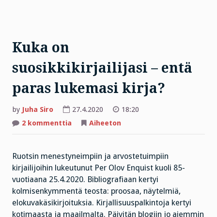
Kuka on
suosikkikirjailijasi – entä
paras lukemasi kirja?
by
Juha Siro
27.4.2020
18:20
artikkeliin
2 kommenttia
Aiheeton
Kuka
on
suosikkikirjailijasi
–
Ruotsin menestyneimpiin ja arvostetuimpiin
entä
paras
kirjailijoihin lukeutunut Per Olov Enquist kuoli 85-
lukemasi
kirja?
vuotiaana 25.4.2020. Bibliografiaan kertyi
kolmisenkymmentä teosta: proosaa, näytelmiä,
elokuvakäsikirjoituksia. Kirjallisuuspalkintoja kertyi
kotimaasta ja maailmalta. Päivitän blogiin jo aiemmin