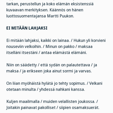
tarkan, perustellun ja koko elämän eksistenssiä
kuvaavan merkityksen. Käännös on hänen
luottosuomentajansa Martti Puukon.
EI MITÄÄN LAHJAKSI
Ei mitään lahjaksi, kaikki on lainaa. / Hukun yli korvieni
nouseviin velkoihin. / Minun on pakko / maksaa
itselläni itsestäni / antaa elämästä elämäni.
Niin on säädetty / että sydän on palautettava / ja
maksa / ja erikseen joka ainut sormi ja varvas.
On liian myöhäistä hylätä jo tehty sopimus. / Velkani
otetaan minulta / yhdessä nahkani kanssa.
Kuljen maailmalla / muiden velallisten joukossa. /
Joitakin painavat pakolliset / siipien osamaksuerät.