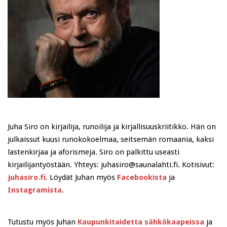
Juha Siro on kirjailija, runoilija ja kirjallisuuskriitikko. Hän on
julkaissut kuusi runokokoelmaa, seitsemän romaania, kaksi
lastenkirjaa ja aforismeja. Siro on palkittu useasti
kirjailijantyöstään. Yhteys: juhasiro@saunalahti.fi. Kotisivut:
juhasiro.fi
. Löydät Juhan myös
Facebookista
ja
Instagramista
.
Tutustu myös Juhan
Kaupunkitaidetta sähkökaapeissa
ja