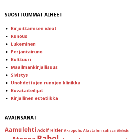
SUOSITUIMMAT AIHEET
Kirjoittamisen ideat
Runous
Lukeminen
Perjantairuno
Kulttuuri
Maailmankirjallisuus
Sivistys
Unohdettujen runojen klinikka
Kuvataiteilijat
Kirjallinen estetiikka
AVAINSANAT
Aamulehti
Adolf Hitler
Akropolis
Alastalon salissa
Aleksis
Babel
Ateena