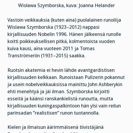
Wisława Szymborska, kuva: Joanna Helander
Vastoin veikkauksia (kuten aina) puolalainen runoilija
Wislawa Szymborska (1923–2012) nappasi
kirjallisuuden Nobelin 1996. Hänen jälkeensä runolle
koitti poikkeuksellisen pitkä, kolmentoista vuoden
kuiva kausi, aina vuoteen 2011 ja Tomas
Tranströmeriin (1931–2015) saakka.
Ruotsin akatemia ei hevin lähde avantgardistisen
kirjallisuuden kelkkaan. Runoistaan Pulizerin pokannut
ja usein nobelveikkauksissa mainittu John Ashberykin
ehti menehtyä ja jäi ilman. Szymborska kirjoitti
esseitä ja käänsi ranskankielistä runoutta, mutta
kirjallisuuden kuningaspalkintoon hän ylsi vain reilun
parinsadan ”realistisen” runon tuotannolla.
Kielen ja ilmaisun äärimmäisenä tiivistäjänä