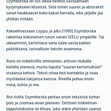
Szymborska on siis oikea henkilö vastaamaan
kysymykseen kliseistä. Siitä miten suuret ja abstraktit
sanat haukkaavat koko kakun kerralla, eikä jäljelle jää
yhtikäs mitään.
Kokoelmassaan
Loppu ja alku
(1993) Szymborska
rakentaa kokonaisen runon sanan SIELU ympärille. Tai
oikeammin, kartettava sana tulee vasta kaiken
päätöksenä, tarinallisen tekstin avaimena.
Runo on nobelistille ominainen, arkisen niukalla
kielellä etenevä, mutta lopulta ”suuren kertomuksen”
sisäänsä kehivä. Teksti ottaa heti kontaktia ja osaa
myötäelää lukijansa kanssa. Riveillä puhuu ensin
minä, kohta jo me.
Rivi riviltä Szymborska perkaa ensin tekstistä turhat
pois ja zoomaa aivan pieneen. Eettisen tutkielman
lopputuloksena on klisee, joka onkin yllättäen saanut