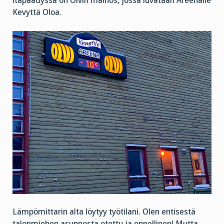
itäpäädyssä on Olvin mainos, jossa luvataan Areenalle
Kevyttä Oloa.
Lämpömittarin alta löytyy työtilani. Olen entisestä
talonmiehen asunnosta otettu ja onnellinen! Mutta