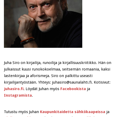
Juha Siro on kirjailija, runoilija ja kirjallisuuskriitikko. Hän on
julkaissut kuusi runokokoelmaa, seitsemän romaania, kaksi
lastenkirjaa ja aforismeja. Siro on palkittu useasti
kirjailijantyöstään. Yhteys: juhasiro@saunalahti.fi. Kotisivut:
juhasiro.fi
. Löydät Juhan myös
Facebookista
ja
Instagramista
.
Tutustu myös Juhan
Kaupunkitaidetta sähkökaapeissa
ja