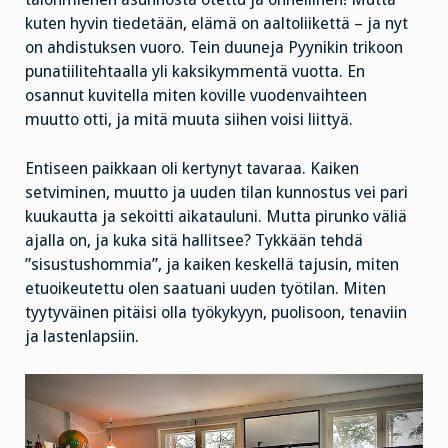
kuten hyvin tiedetään, elämä on aaltoliikettä – ja nyt
on ahdistuksen vuoro. Tein duuneja Pyynikin trikoon
punatiilitehtaalla yli kaksikymmentä vuotta. En
osannut kuvitella miten koville vuodenvaihteen
muutto otti, ja mitä muuta siihen voisi liittyä.
Entiseen paikkaan oli kertynyt tavaraa. Kaiken
setviminen, muutto ja uuden tilan kunnostus vei pari
kuukautta ja sekoitti aikatauluni. Mutta pirunko väliä
ajalla on, ja kuka sitä hallitsee? Tykkään tehdä
”sisustushommia”, ja kaiken keskellä tajusin, miten
etuoikeutettu olen saatuani uuden työtilan. Miten
tyytyväinen pitäisi olla työkykyyn, puolisoon, tenaviin
ja lastenlapsiin.