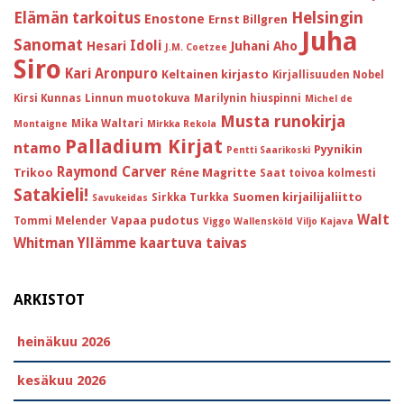
Helsingin
Elämän tarkoitus
Enostone
Ernst Billgren
Juha
Sanomat
Idoli
Hesari
Juhani Aho
J.M. Coetzee
Siro
Kari Aronpuro
Keltainen kirjasto
Kirjallisuuden Nobel
Kirsi Kunnas
Linnun muotokuva
Marilynin hiuspinni
Michel de
Musta runokirja
Mika Waltari
Montaigne
Mirkka Rekola
Palladium Kirjat
ntamo
Pyynikin
Pentti Saarikoski
Raymond Carver
Trikoo
Réne Magritte
Saat toivoa kolmesti
Satakieli!
Suomen kirjailijaliitto
Sirkka Turkka
Savukeidas
Walt
Vapaa pudotus
Tommi Melender
Viggo Wallensköld
Viljo Kajava
Whitman
Yllämme kaartuva taivas
ARKISTOT
heinäkuu 2026
kesäkuu 2026