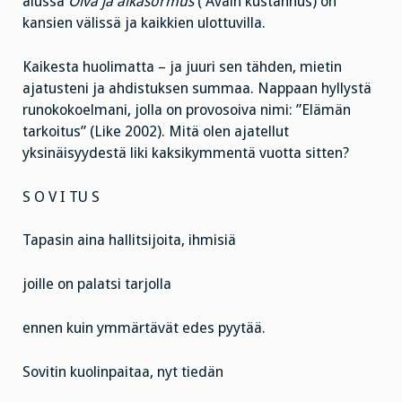
alussa
Oiva ja aikasormus
( Avain kustannus) on
kansien välissä ja kaikkien ulottuvilla.
Kaikesta huolimatta – ja juuri sen tähden, mietin
ajatusteni ja ahdistuksen summaa. Nappaan hyllystä
runokokoelmani, jolla on provosoiva nimi: ”Elämän
tarkoitus” (Like 2002). Mitä olen ajatellut
yksinäisyydestä liki kaksikymmentä vuotta sitten?
S O V I TU S
Tapasin aina hallitsijoita, ihmisiä
joille on palatsi tarjolla
ennen kuin ymmärtävät edes pyytää.
Sovitin kuolinpaitaa, nyt tiedän