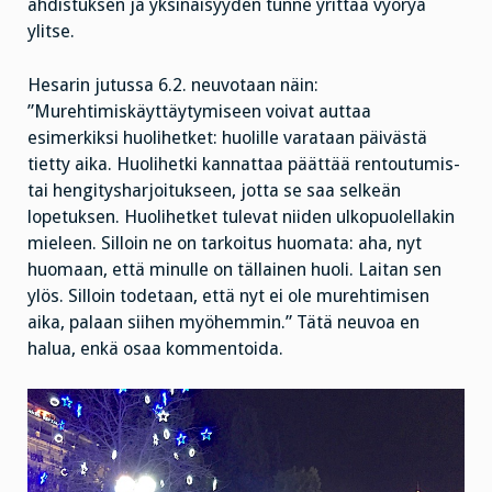
ahdistuksen ja yksinäisyyden tunne yrittää vyöryä
ylitse.
Hesarin jutussa 6.2. neuvotaan näin:
”Murehtimiskäyttäytymiseen voivat auttaa
esimerkiksi huolihetket: huolille varataan päivästä
tietty aika. Huolihetki kannattaa päättää rentoutumis-
tai hengitysharjoitukseen, jotta se saa selkeän
lopetuksen. Huolihetket tulevat niiden ulkopuolellakin
mieleen. Silloin ne on tarkoitus huomata: aha, nyt
huomaan, että minulle on tällainen huoli. Laitan sen
ylös. Silloin todetaan, että nyt ei ole murehtimisen
aika, palaan siihen myöhemmin.” Tätä neuvoa en
halua, enkä osaa kommentoida.