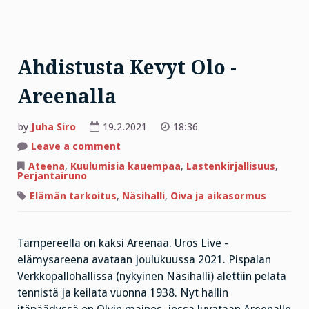
Ahdistusta Kevyt Olo -
Areenalla
by
Juha Siro
19.2.2021
18:36
on
Leave a comment
Ahdistusta
Kevyt
Ateena
,
Kuulumisia kauempaa
,
Lastenkirjallisuus
,
Olo
Perjantairuno
-
Areenalla
Elämän tarkoitus
,
Näsihalli
,
Oiva ja aikasormus
Tampereella on kaksi Areenaa. Uros Live -
elämysareena avataan joulukuussa 2021. Pispalan
Verkkopallohallissa (nykyinen Näsihalli) alettiin pelata
tennistä ja keilata vuonna 1938. Nyt hallin