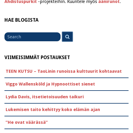
Ahdistuspurkit
-projekteihin. Kuuntele myös
äänirunot
.
HAE BLOGISTA
Search
Search
for
VIIMEISIMMÄT POSTAUKSET
TEEN KUTSU – TaoLinin runoissa kulttuurit kohtaavat
Viggo Wallensköld ja Hypnoottiset sienet
Lydia Davis, itsetietoisuuden taikuri
Lukemisen taito kehittyy koko elämän ajan
”He ovat väärässä”