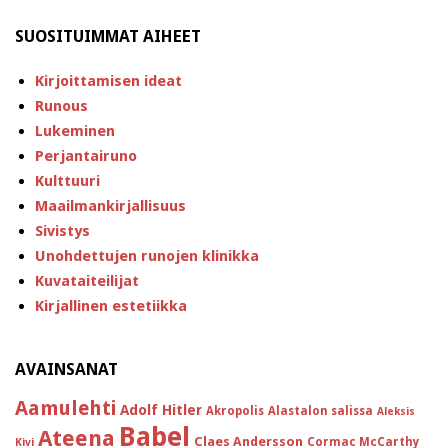
SUOSITUIMMAT AIHEET
Kirjoittamisen ideat
Runous
Lukeminen
Perjantairuno
Kulttuuri
Maailmankirjallisuus
Sivistys
Unohdettujen runojen klinikka
Kuvataiteilijat
Kirjallinen estetiikka
AVAINSANAT
Aamulehti
Adolf Hitler
Akropolis
Alastalon salissa
Aleksis
Babel
Ateena
Claes Andersson
Cormac McCarthy
Kivi