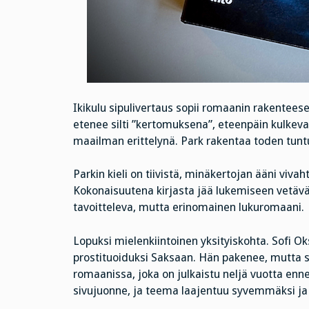
Ikikulu sipulivertaus sopii romaanin rakenteese
etenee silti ”kertomuksena”, eteenpäin kulkeva
maailman erittelynä. Park rakentaa toden tunt
Parkin kieli on tiivistä, minäkertojan ääni viva
Kokonaisuutena kirjasta jää lukemiseen vetävä 
tavoitteleva, mutta erinomainen lukuromaani.
Lopuksi mielenkiintoinen yksityiskohta. Sofi O
prostituoiduksi Saksaan. Hän pakenee, mutta s
romaanissa, joka on julkaistu neljä vuotta en
sivujuonne, ja teema laajentuu syvemmäksi j