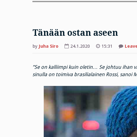
Tänään ostan aseen
by
Juha Siro
24.1.2020
15:31
Leav
”Se on kalliimpi kuin oletin… Se johtuu ihan vai
sinulla on toimiva brasilialainen Rossi, sanoi 