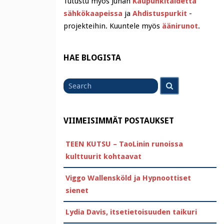
Tutustu myös Juhan
Kaupunkitaidetta
sähkökaapeissa
ja
Ahdistuspurkit
-
projekteihin. Kuuntele myös
äänirunot
.
HAE BLOGISTA
Search
Search
for
VIIMEISIMMÄT POSTAUKSET
TEEN KUTSU – TaoLinin runoissa
kulttuurit kohtaavat
Viggo Wallensköld ja Hypnoottiset
sienet
Lydia Davis, itsetietoisuuden taikuri