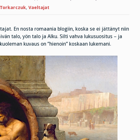
Kunnes
rakkaus
 Torkarczuk
,
Vaeltajat
on
työnsä
tehnyt
ajat. En nosta romaania blogiin, koska se ei jättänyt niin
n talo, yön talo ja Alku. Silti vahva lukusuositus – ja
en kuoleman kuvaus on ”hienoin” koskaan lukemani.