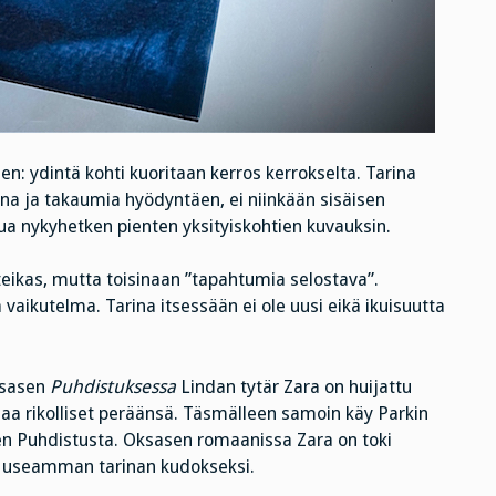
en: ydintä kohti kuoritaan kerros kerrokselta. Tarina
na ja takaumia hyödyntäen, ei niinkään sisäisen
ua nykyhetken pienten yksityiskohtien kuvauksin.
hteikas, mutta toisinaan ”tapahtumia selostava”.
vaikutelma. Tarina itsessään ei ole uusi eikä ikuisuutta
ksasen
Puhdistuksessa
Lindan tytär Zara on huijattu
aa rikolliset peräänsä. Täsmälleen samoin käy Parkin
nen Puhdistusta. Oksasen romaanissa Zara on toki
a useamman tarinan kudokseksi.