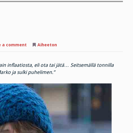
on
e a comment
Aiheeton
Tänään
ostan
aseen
n inflaatiosta, eli ota tai jätä… Seitsemällä tonnilla
Marko ja sulki puhelimen.”