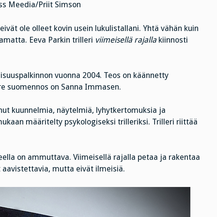
ss Meedia/Priit Simson
ivät ole olleet kovin usein lukulistallani. Yhtä vähän kuin
tamatta. Eeva Parkin trilleri
viimeisellä rajalla
kiinnosti
llisuuspalkinnon vuonna 2004. Teos on käännetty
 Tuore suomennos on Sanna Immasen.
tanut kuunnelmia, näytelmiä, lyhytkertomuksia ja
aan määritelty psykologiseksi trilleriksi. Trilleri riittää
lla on ammuttava. Viimeisellä rajalla petaa ja rakentaa
 aavistettavia, mutta eivät ilmeisiä.