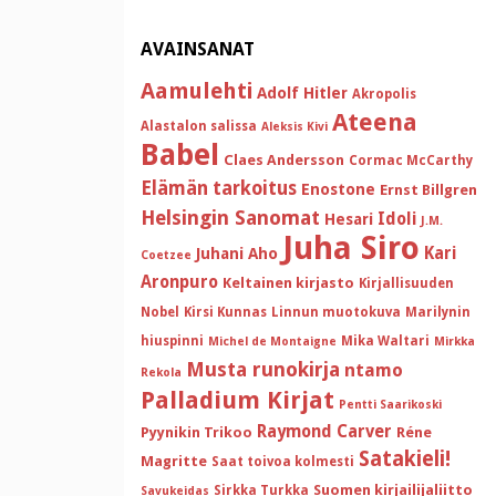
AVAINSANAT
Aamulehti
Adolf Hitler
Akropolis
Ateena
Alastalon salissa
Aleksis Kivi
Babel
Claes Andersson
Cormac McCarthy
Elämän tarkoitus
Enostone
Ernst Billgren
Helsingin Sanomat
Idoli
Hesari
J.M.
Juha Siro
Kari
Juhani Aho
Coetzee
Aronpuro
Keltainen kirjasto
Kirjallisuuden
Nobel
Kirsi Kunnas
Linnun muotokuva
Marilynin
hiuspinni
Mika Waltari
Michel de Montaigne
Mirkka
Musta runokirja
ntamo
Rekola
Palladium Kirjat
Pentti Saarikoski
Raymond Carver
Pyynikin Trikoo
Réne
Satakieli!
Magritte
Saat toivoa kolmesti
Suomen kirjailijaliitto
Sirkka Turkka
Savukeidas