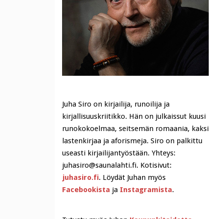
Juha Siro on kirjailija, runoilija ja
kirjallisuuskriitikko. Hän on julkaissut kuusi
runokokoelmaa, seitsemän romaania, kaksi
lastenkirjaa ja aforismeja. Siro on palkittu
useasti kirjailijantyöstään. Yhteys:
juhasiro@saunalahti.fi. Kotisivut:
juhasiro.fi
. Löydät Juhan myös
Facebookista
ja
Instagramista
.