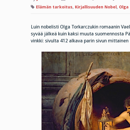
Elämän tarkoitus
,
Kirjallisuuden Nobel
,
Olga
Luin nobelisti Olga Torkarczukin romaanin Vaelt
syvää jälkeä kuin kaksi muuta suomennosta Päivä
vinkki: sivulta 412 alkava parin sivun mittain