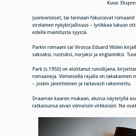
Kuva: Ekspre
Juonivetoiset, tai tarinaan fokusoivat romaanit e
virolainen nykykirjallisuus – lyriikkaa lukuun ot
edellä mainitusta syystä.
Parkin romaani sai Virossa Eduard Vilden kirja
saksaksi, ruotsiksi, norjaksi ja englanniksi.
Park (s.1950) on aloittanut runoilijana, kirjoit
romaaneja. Viimeisellä rajalla on takakannen muk
– joskin jännitteinen ja taitavasti rakennettu.
Draaman kaaren mukaan, alussa näytetyllä asee
ratkaisunsa aivan viimeisiin virkkeisiin. Ne ovat