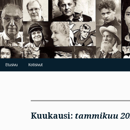
Skip
to
content
Etusivu
Kotisivut
Kuukausi:
tammikuu 20