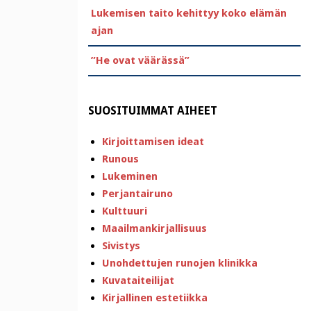
Lukemisen taito kehittyy koko elämän
ajan
”He ovat väärässä”
SUOSITUIMMAT AIHEET
Kirjoittamisen ideat
Runous
Lukeminen
Perjantairuno
Kulttuuri
Maailmankirjallisuus
Sivistys
Unohdettujen runojen klinikka
Kuvataiteilijat
Kirjallinen estetiikka