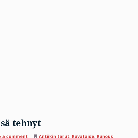
sä tehnyt
on
e a comment
Antiikin tarut
,
Kuvataide
,
Runous