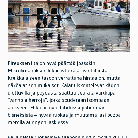
Pireuksen ilta on hyvä päättää jossakin
Mikrolimanoksen lukuisista kalaravintoloista.
Kreikkalaiseen tasoon verrattuna hintaa on, mutta
näköalat sen mukaiset. Kalat uiskentelevat käden
ulottuvilla ja pöydästä saattaa seurata vaikkapa
”vanhoja herroja”, jotka soudetaan isompaan
alukseen. Ehkä he ovat lähdössä puhumaan
bisneksistä – hyvää ruokaa ja muutama lasi ouzoa
merellä auringon laskiessa…
Väliaikaista ruokasävyä saaneen blogini tyyliin kuuluu