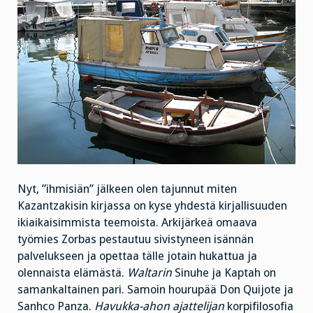
Nyt, ”ihmisiän” jälkeen olen tajunnut miten
Kazantzakisin kirjassa on kyse yhdestä kirjallisuuden
ikiaikaisimmista teemoista. Arkijärkeä omaava
työmies Zorbas pestautuu sivistyneen isännän
palvelukseen ja opettaa tälle jotain hukattua ja
olennaista elämästä.
Waltarin
Sinuhe ja Kaptah on
samankaltainen pari. Samoin hourupää Don Quijote ja
Sanhco Panza.
Havukka-ahon ajattelijan
korpifilosofia