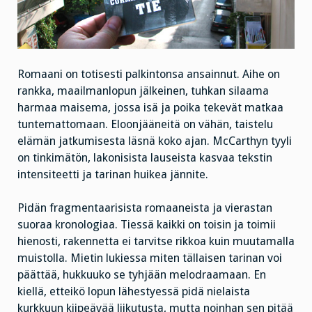
Romaani on totisesti palkintonsa ansainnut. Aihe on
rankka, maailmanlopun jälkeinen, tuhkan silaama
harmaa maisema, jossa isä ja poika tekevät matkaa
tuntemattomaan. Eloonjääneitä on vähän, taistelu
elämän jatkumisesta läsnä koko ajan. McCarthyn tyyli
on tinkimätön, lakonisista lauseista kasvaa tekstin
intensiteetti ja tarinan huikea jännite.
Pidän fragmentaarisista romaaneista ja vierastan
suoraa kronologiaa. Tiessä kaikki on toisin ja toimii
hienosti, rakennetta ei tarvitse rikkoa kuin muutamalla
muistolla. Mietin lukiessa miten tällaisen tarinan voi
päättää, hukkuuko se tyhjään melodraamaan. En
kiellä, etteikö lopun lähestyessä pidä nielaista
kurkkuun kiipeävää liikutusta, mutta noinhan sen pitää