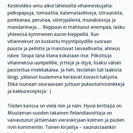
Keskiviikko-amu alkoi läheiseltä vihanneskujalta:
palkopapuja, tomaattia, kalamataoliiveja, sitruunoita,
porkkanaa, perunaa, viinirypäleitä, munakoisoja ja
mandariineja… Reppuun ei mahtunut enempää, lasku
yhteensä kymmenen euron kieppeillä. Kun
vihannekset on kuskattu myyntipöydille suoraan
puusta ja pellolta ja maistuvat taivaalliselta, ahneus
iskee. Siispä tänä iltana kokataan itse. Pilkottuja
vihanneksia uunipellille, yrttejä ja öljyä, lisäksi vähän
paistettua miekkakalaa. Ja heh, tästähän tuli laakista
blogi, jollaiset kuulemma keräävät kovasti lukijoita.
Ehkä tuunaan seuraavaan juttuun pukeutumisvinkkejä
ja kakkureseptejä : )
Töiden kanssa on vielä niin ja näin. Hyviä kirittäjiä on.
Muutaman vuoden takainen finlandiavoittaja on
vaivautunut jättämään vieraskirjaan kolmen ja puolen
rivin kommentin. Toinen kirjailija – saunoistaankin