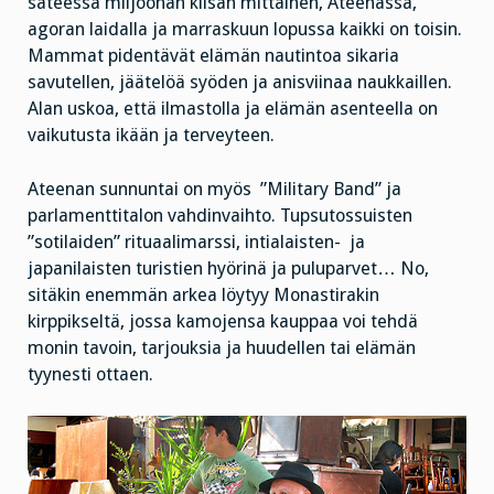
sateessa miljoonan kilsan mittainen, Ateenassa,
agoran laidalla ja marraskuun lopussa kaikki on toisin.
Mammat pidentävät elämän nautintoa sikaria
savutellen, jäätelöä syöden ja anisviinaa naukkaillen.
Alan uskoa, että ilmastolla ja elämän asenteella on
vaikutusta ikään ja terveyteen.
Ateenan sunnuntai on myös ”Military Band” ja
parlamenttitalon vahdinvaihto. Tupsutossuisten
”sotilaiden” rituaalimarssi, intialaisten- ja
japanilaisten turistien hyörinä ja puluparvet… No,
sitäkin enemmän arkea löytyy Monastirakin
kirppikseltä, jossa kamojensa kauppaa voi tehdä
monin tavoin, tarjouksia ja huudellen tai elämän
tyynesti ottaen.