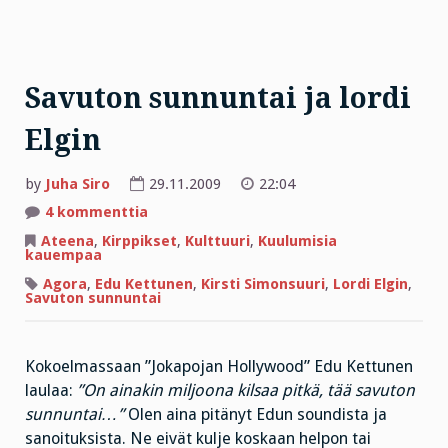
Savuton sunnuntai ja lordi
Elgin
by
Juha Siro
29.11.2009
22:04
artikkeliin
4 kommenttia
Savuton
sunnuntai
Ateena
,
Kirppikset
,
Kulttuuri
,
Kuulumisia
ja
kauempaa
lordi
Elgin
Agora
,
Edu Kettunen
,
Kirsti Simonsuuri
,
Lordi Elgin
,
Savuton sunnuntai
Kokoelmassaan ”Jokapojan Hollywood” Edu Kettunen
laulaa:
”On ainakin miljoona kilsaa pitkä, tää savuton
sunnuntai…”
Olen aina pitänyt Edun soundista ja
sanoituksista. Ne eivät kulje koskaan helpon tai