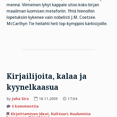
mennä. Viimeinen lyhyt kappale sitoo koko kirjan
maailman luomisen metaforiin. Yhtä hienoihin
lopetuksiin kykenee vain nobelisti J.M. Coetzee.
McCarthyn Tie heilahti heti top-kymppini kärkisijoille.
Kirjailijoita, kalaa ja
kyynelkaasua
by
Juha Siro
18.11.2009
17:04
artikkeliin
3 kommenttia
Kirjailijoita,
kalaa
Kirjoittamisen ideat
,
Kulttuuri
,
Kuulumisia
ja