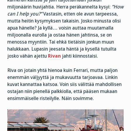
miljonäärin huvijahtia. Herra peräkannelta kysyi:
”How
can I help you?”
Vastasin, etten ole avun tarpeessa,
mutta heitin kysymyksen takaisin. Josko minusta olisi
apua hänelle? Ja kyllä… voisin auttaa muutamalla
miljoonalla eurolla ja ostaa hänen jahtinsa, se on
menossa myyntiin. Tai ehkä tietäisin jonkun muun
halukkaan. Lupasin jeesata häntä ja kysellä tutuilta
josko vähän ajettu
Rivan
jahti kiinnostaisi.
Riva on jotain yhtä hienoa kuin Ferrari, mutta paljon
enemmän väljyyttä ja mukavuutta tarjoavaa. Linkin
kuvat kannattaa katsoa. Voin siis välittää mahdollisen
ostajan niin pienellä palkkiolla, että pääsen mukaan
ensimmäiselle risteilylle. Näin sovimme.