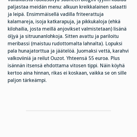
paljastaa meidän menu: alkuun kreikkalainen salaatti
ja leipä. Ensimmäisellä vadilla friteerattuja
kalamareja, isoja katkarapuja, ja pikkukaloja (ehkä
kilohailia, josta meillä anjovikset valmistetaan) lisänä
öljyä ja sitruunanlohkoja. Sitten avattu ja pariloitu
meribassi (maistuu rudottomalta lahnalta). Lopuksi
pala hunajatorttua ja jäätelöä. Juomaksi vettä, karahvi
valkoviiniä ja reilut Ouzot. Yhteensä 55 euroa. Plus
isännän itsensä ehdottama vitosen tippi. Näin köyhä
kertoo aina hinnan, rikas ei koskaan, vaikka se on sille
paljon tärkeämpi.