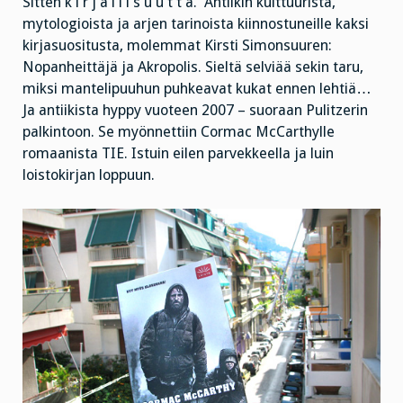
Sitten k i r j a l l i s u u t t a. Antiikin kulttuurista,
mytologioista ja arjen tarinoista kiinnostuneille kaksi
kirjasuositusta, molemmat Kirsti Simonsuuren:
Nopanheittäjä ja Akropolis. Sieltä selviää sekin taru,
miksi mantelipuuhun puhkeavat kukat ennen lehtiä…
Ja antiikista hyppy vuoteen 2007 – suoraan Pulitzerin
palkintoon. Se myönnettiin Cormac McCarthylle
romaanista TIE. Istuin eilen parvekkeella ja luin
loistokirjan loppuun.