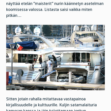
näyttää etelän ”maisterit” nurin käännetyn asetelman
koomisessa valossa. Listasta saisi vaikka miten
pitkän…
Sitten jotain rahalla mitattavaa vastapainoa
kirjallisuudelle ja kulttuurille. Kuljin satamalaituria
kameran kanssa ja jäin tuijottamaan jonkun