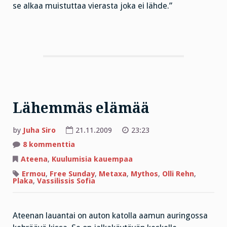
se alkaa muistuttaa vierasta joka ei lähde.”
Lähemmäs elämää
by
Juha Siro
21.11.2009
23:23
artikkeliin
8 kommenttia
Lähemmäs
elämää
Ateena
,
Kuulumisia kauempaa
Ermou
,
Free Sunday
,
Metaxa
,
Mythos
,
Olli Rehn
,
Plaka
,
Vassilissis Sofia
Ateenan lauantai on auton katolla aamun auringossa