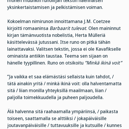
monen muunkin runoilijan tekstin näennäisen
yksinkertaistamisen ja pelkistämisen voiman.
Kokoelman nimirunon innoittamana J.M. Coetzee
kirjoitti romaaninsa
Barbaarit tulevat
. Olen maininnut
kirjan tämänvuotista nobelistia, Herta Mülleriä
käsittelevässä jutussani. Itse runo on pitkä tähän
lainattavaksi. Valitsen tekstin, jossa ei ole Kavafikselle
ominaista antiikin taustaa. Teema sen sijaan on
hänelle tyypillinen. Runo on otsikoitu
”Minkä ikinä voit”
”Ja vaikka et saa elämästäsi sellaista kuin tahdot, /
tätä ainakin yritä / minkä ikinä voit: olla halventamatta
sitä / liian monilla yhteyksillä maailmaan, liian /
paljolla toimekkuudella ja puheen paljoudella.
Älä halvenna sitä raahaamalla ympäriinsä, / paikasta
toiseen, saattamalla se alttiiksi / jokapäiväisille
joutavanpäiväisille / tuttavuuksille ja kutsuille / kunnes