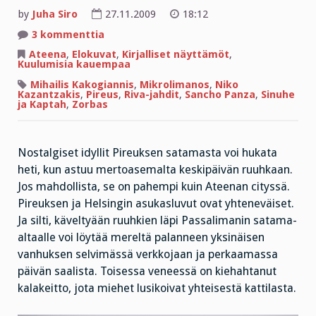
by
Juha Siro
27.11.2009
18:12
artikkeliin
3 kommenttia
Vain
muutaman
Ateena
,
Elokuvat
,
Kirjalliset näyttämöt
,
miljoonan
Kuulumisia kauempaa
euron
vuoksi
Mihailis Kakogiannis
,
Mikrolimanos
,
Niko
Kazantzakis
,
Pireus
,
Riva-jahdit
,
Sancho Panza
,
Sinuhe
ja Kaptah
,
Zorbas
Nostalgiset idyllit Pireuksen satamasta voi hukata
heti, kun astuu mertoasemalta keskipäivän ruuhkaan.
Jos mahdollista, se on pahempi kuin Ateenan cityssä.
Pireuksen ja Helsingin asukasluvut ovat yhteneväiset.
Ja silti, käveltyään ruuhkien läpi Passalimanin satama-
altaalle voi löytää mereltä palanneen yksinäisen
vanhuksen selvimässä verkkojaan ja perkaamassa
päivän saalista. Toisessa veneessä on kiehahtanut
kalakeitto, jota miehet lusikoivat yhteisestä kattilasta.