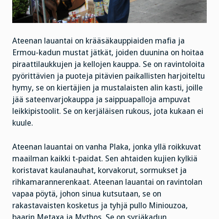
Ateenan lauantai on krääsäkauppiaiden mafia ja
Ermou-kadun mustat jätkät, joiden duunina on hoitaa
piraattilaukkujen ja kellojen kauppa. Se on ravintoloita
pyörittävien ja puoteja pitävien paikallisten harjoiteltu
hymy, se on kiertäjien ja mustalaisten alin kasti, joille
jää sateenvarjokauppa ja saippuapalloja ampuvat
leikkipistoolit. Se on kerjäläisen rukous, jota kukaan ei
kuule.
Ateenan lauantai on vanha Plaka, jonka yllä roikkuvat
maailman kaikki t-paidat. Sen ahtaiden kujien kylkiä
koristavat kaulanauhat, korvakorut, sormukset ja
rihkamarannerenkaat. Ateenan lauantai on ravintolan
vapaa pöytä, johon sinua kutsutaan, se on
rakastavaisten kosketus ja tyhjä pullo Miniouzoa,
baarin Metaxa ja Mythos. Se on syrjäkadun