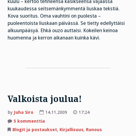
kuulu – kertoo tehneensä käsikseensä vajaassa
kuukaudessa seitsemänkymmentä liuskaa tekstiä.
Kova suoritus. Oma vauhtini on puolesta –
puoleentoista liuskaan päivässä. Se tietty edellyttäisi
alkuunpääsyä. Ehkä ouzo auttaisi. Kokeilen keinoa
huomenna ja kerron aikanaan kuinka kävi.
Valkoista joulua!
by
Juha Siro
14.11.2009
17:24
artikkeliin
5 kommenttia
Valkoista
joulua!
Blogit ja postaukset
,
Kirjallisuus
,
Runous