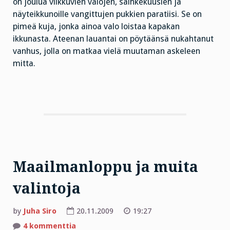
on joulua vilkkuvien valojen, säihkekuusien ja
näyteikkunoille vangittujen pukkien paratiisi. Se on
pimeä kuja, jonka ainoa valo loistaa kapakan
ikkunasta. Ateenan lauantai on pöytäänsä nukahtanut
vanhus, jolla on matkaa vielä muutaman askeleen
mitta.
Maailmanloppu ja muita
valintoja
by
Juha Siro
20.11.2009
19:27
artikkeliin
4 kommenttia