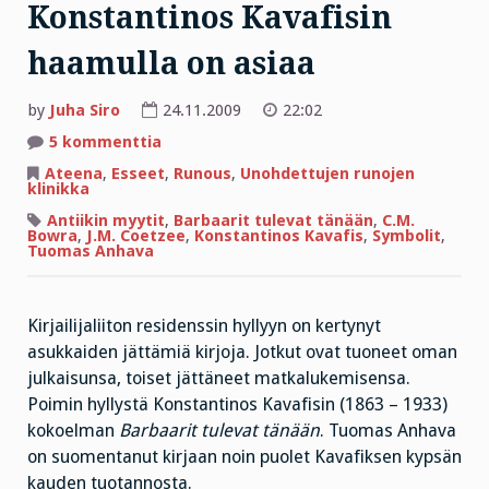
Konstantinos Kavafisin
haamulla on asiaa
by
Juha Siro
24.11.2009
22:02
artikkeliin
5 kommenttia
Konstantinos
Kavafisin
Ateena
,
Esseet
,
Runous
,
Unohdettujen runojen
haamulla
klinikka
on
asiaa
Antiikin myytit
,
Barbaarit tulevat tänään
,
C.M.
Bowra
,
J.M. Coetzee
,
Konstantinos Kavafis
,
Symbolit
,
Tuomas Anhava
Kirjailijaliiton residenssin hyllyyn on kertynyt
asukkaiden jättämiä kirjoja. Jotkut ovat tuoneet oman
julkaisunsa, toiset jättäneet matkalukemisensa.
Poimin hyllystä Konstantinos Kavafisin (1863 – 1933)
kokoelman
Barbaarit tulevat tänään
. Tuomas Anhava
on suomentanut kirjaan noin puolet Kavafiksen kypsän
kauden tuotannosta.