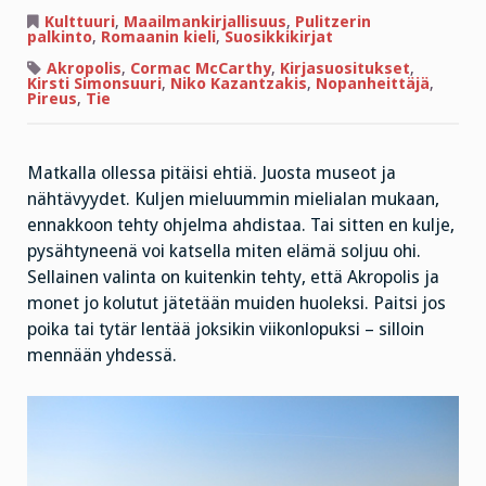
Maailmanloppu
ja
Kulttuuri
,
Maailmankirjallisuus
,
Pulitzerin
muita
palkinto
,
Romaanin kieli
,
Suosikkikirjat
valintoja
Akropolis
,
Cormac McCarthy
,
Kirjasuositukset
,
Kirsti Simonsuuri
,
Niko Kazantzakis
,
Nopanheittäjä
,
Pireus
,
Tie
Matkalla ollessa pitäisi ehtiä. Juosta museot ja
nähtävyydet. Kuljen mieluummin mielialan mukaan,
ennakkoon tehty ohjelma ahdistaa. Tai sitten en kulje,
pysähtyneenä voi katsella miten elämä soljuu ohi.
Sellainen valinta on kuitenkin tehty, että Akropolis ja
monet jo kolutut jätetään muiden huoleksi. Paitsi jos
poika tai tytär lentää joksikin viikonlopuksi – silloin
mennään yhdessä.