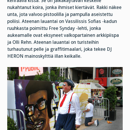
kehräävä kissa. Se on jalkakäytävän keskelle
nukahtanut koira, jonka ihmiset kiertävät. Rakki näkee
unta, jota valvoo pistoolilla ja pampulla aseistettu
poliisi. Ateenan lauantai on Vassilissis Sofias -kadun
ruuhkasta poimittu Free Synday -lehti, jonka
aukeamalle ovat eksyneet valkopartainen arkkipiispa
ja Olli Rehn. Ateenan lauantai on turisteihin
turhautunut pelle ja graffitimaalari, joka tekee DJ
HERON mainoskylttiä illan keikalle.