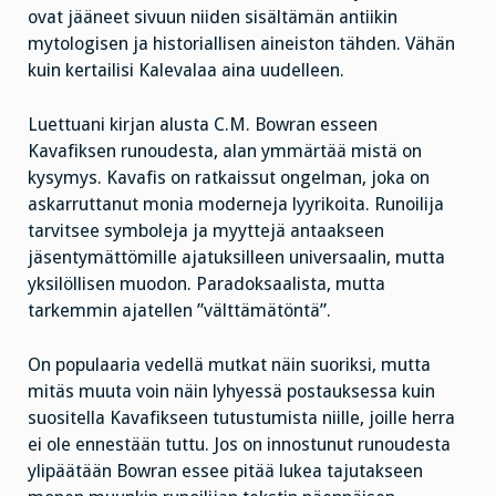
ovat jääneet sivuun niiden sisältämän antiikin
mytologisen ja historiallisen aineiston tähden. Vähän
kuin kertailisi Kalevalaa aina uudelleen.
Luettuani kirjan alusta C.M. Bowran esseen
Kavafiksen runoudesta, alan ymmärtää mistä on
kysymys. Kavafis on ratkaissut ongelman, joka on
askarruttanut monia moderneja lyyrikoita. Runoilija
tarvitsee symboleja ja myyttejä antaakseen
jäsentymättömille ajatuksilleen universaalin, mutta
yksilöllisen muodon. Paradoksaalista, mutta
tarkemmin ajatellen ”välttämätöntä”.
On populaaria vedellä mutkat näin suoriksi, mutta
mitäs muuta voin näin lyhyessä postauksessa kuin
suositella Kavafikseen tutustumista niille, joille herra
ei ole ennestään tuttu. Jos on innostunut runoudesta
ylipäätään Bowran essee pitää lukea tajutakseen