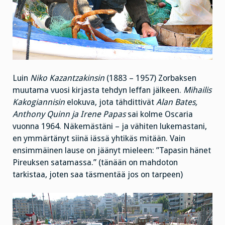
Luin
Niko Kazantzakinsin
(1883 – 1957) Zorbaksen
muutama vuosi kirjasta tehdyn leffan jälkeen.
Mihailis
Kakogiannisin
elokuva, jota tähdittivät
Alan Bates,
Anthony Quinn ja Irene Papas
sai kolme Oscaria
vuonna 1964. Näkemästäni – ja vähiten lukemastani,
en ymmärtänyt siinä iässä yhtikäs mitään. Vain
ensimmäinen lause on jäänyt mieleen: ”Tapasin hänet
Pireuksen satamassa.” (tänään on mahdoton
tarkistaa, joten saa täsmentää jos on tarpeen)