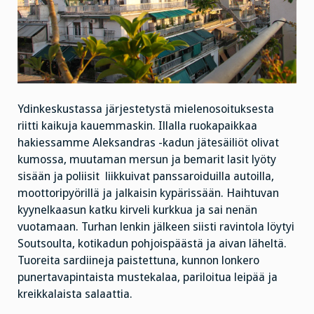
Ydinkeskustassa järjestetystä mielenosoituksesta
riitti kaikuja kauemmaskin. Illalla ruokapaikkaa
hakiessamme Aleksandras -kadun jätesäiliöt olivat
kumossa, muutaman mersun ja bemarit lasit lyöty
sisään ja poliisit liikkuivat panssaroiduilla autoilla,
moottoripyörillä ja jalkaisin kypärissään. Haihtuvan
kyynelkaasun katku kirveli kurkkua ja sai nenän
vuotamaan. Turhan lenkin jälkeen siisti ravintola löytyi
Soutsoulta, kotikadun pohjoispäästä ja aivan läheltä.
Tuoreita sardiineja paistettuna, kunnon lonkero
punertavapintaista mustekalaa, pariloitua leipää ja
kreikkalaista salaattia.