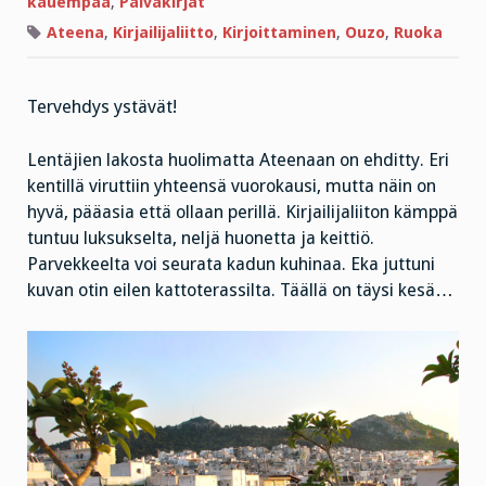
kauempaa
,
Päiväkirjat
kyynelkaasua
Ateena
,
Kirjailijaliitto
,
Kirjoittaminen
,
Ouzo
,
Ruoka
Tervehdys ystävät!
Lentäjien lakosta huolimatta Ateenaan on ehditty. Eri
kentillä viruttiin yhteensä vuorokausi, mutta näin on
hyvä, pääasia että ollaan perillä. Kirjailijaliiton kämppä
tuntuu luksukselta, neljä huonetta ja keittiö.
Parvekkeelta voi seurata kadun kuhinaa. Eka juttuni
kuvan otin eilen kattoterassilta. Täällä on täysi kesä…