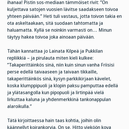
ihanaa! Pistin sos-mediaan tämmöiset rivit: ”On
kuljettava satojen vuosien lävitse saadakseen toivoa
yhteen päivään.” Heti tuli vastaus, jotta toivon takia en
ota askeltaakaan, sitä suodaan tahtomatta ja
haluamatta. Kyllä se noinkin varmasti on… Minun
täytyy hakea toivoa joka ainoaan päivään.
Tähän kannattaa jo Lainata Kilpeä ja Pukkilan
repliikkiä – ja pirulauta miten kieli kulkee:
”Takaperittäinkös sinä, niin kuin sinun vanha Friisisi
perse edellä taivaaseen ja taivaan tikkaille,
takaperittäinkös sinä, kysyn parkkikirjaan kävelet,
koska klumppipuoli ja klopin paksu pamputtaa edellä
ja ylätasangolla kun pipopuoli ja lirtinpää vielä
lirkuttaa kaluna ja yhdenmerkkinä tankonappulan
alaroikulla.”
Tätä kirjoittaessa hain taas kohtia, joihin olin
käännellyt koirankorvia. On se. Hitto vieköön kova