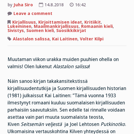
by
Juha Siro
14.8.2018
16:42
on
Leave a comment
”Väsymätön
loiron
Kirjallisuus
,
Kirjoittamisen ideat
,
Kritiikit
,
latko
Lukeminen
,
Maailmankirjallisuus
,
Romaanin kieli
,
ja
Sivistys
,
Suomen kieli
,
Suosikkikirjat
lääkkeen
litko
Alastalon salissa
,
Kai Laitinen
,
Volter Kilpi
Lahdeperän
sydänperseissä”
Muutaman viikon urakka muiden puuhien ohella on
valmis! Olen lukenut
Alastalon salissa
!
Näin sanoo kirjan takakansitekstissä
kirjallisuudentutkija ja Suomen kirjallisuuden historian
(1981) julkaissut Kai Laitinen: ”Tämä vuonna 1933
ilmestynyt romaani kuuluu suomalaisen kirjallisuuden
parhaisiin saavutuksiin. Sen edelle tai rinnalle voidaan
asettaa vain pari muuta suomalaista teosta,
Kiven
Seitsemän veljestä
ja Joel Lehtosen
Putkinotko
.
Ulkomaisina vertauskohtina Kilven yhteydessä on