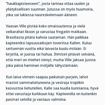
”haukkapisteeseen”, josta tarinaa ottaa uuden ja
yllätyksellisen suunnan. Jutussa on myös huumoria,
joka sai lukiessa naureskelemaan ääneen.
Vaasan Ville pistää koko omaisuutensa ja vielä
velkarahat likoon ja varustaa fregatin matkaan.
Brasiliasta pitäisi kahvia saataman. Hän palkkaa
kapteeniksi lapsuusaikojen toverinsa Kallen. Kuluu
seitsemän vuotta eikä laivasta kuulu mitään. Ei
kirjettä, ei juorua tai huhua. Ihmiset pitävät selvänä,
että meri on miehet vienyt, mutta Ville jaksaa juosta
joka päivä haminan möljälle tähystämään.
Kun laiva viimein saapuu paikatuin purjein, lahot
mastot sammaloituneena ja vesiraja tropiikin
kasvustoa liehutellen, Kalle saa kuulla kunniansa, hyvä
ettei varustaja kurkkuun käy. Kapteenilla on kuitenkin
pasmat selvillä ja vastaus valmiina.