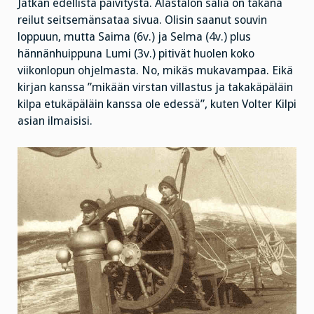
on
Jatkan edellistä päivitystä. Alastalon salia on takana
närpiöläinen!
reilut seitsemänsataa sivua. Olisin saanut souvin
loppuun, mutta Saima (6v.) ja Selma (4v.) plus
hännänhuippuna Lumi (3v.) pitivät huolen koko
viikonlopun ohjelmasta. No, mikäs mukavampaa. Eikä
kirjan kanssa ”mikään virstan villastus ja takakäpäläin
kilpa etukäpäläin kanssa ole edessä”, kuten Volter Kilpi
asian ilmaisisi.