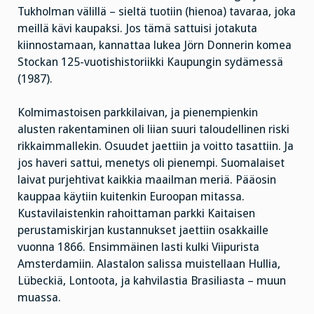
Tukholman välillä – sieltä tuotiin (hienoa) tavaraa, joka
meillä kävi kaupaksi. Jos tämä sattuisi jotakuta
kiinnostamaan, kannattaa lukea Jörn Donnerin komea
Stockan 125-vuotishistoriikki Kaupungin sydämessä
(1987).
Kolmimastoisen parkkilaivan, ja pienempienkin
alusten rakentaminen oli liian suuri taloudellinen riski
rikkaimmallekin. Osuudet jaettiin ja voitto tasattiin. Ja
jos haveri sattui, menetys oli pienempi. Suomalaiset
laivat purjehtivat kaikkia maailman meriä. Pääosin
kauppaa käytiin kuitenkin Euroopan mitassa.
Kustavilaistenkin rahoittaman parkki Kaitaisen
perustamiskirjan kustannukset jaettiin osakkaille
vuonna 1866. Ensimmäinen lasti kulki Viipurista
Amsterdamiin. Alastalon salissa muistellaan Hullia,
Lübeckiä, Lontoota, ja kahvilastia Brasiliasta – muun
muassa.