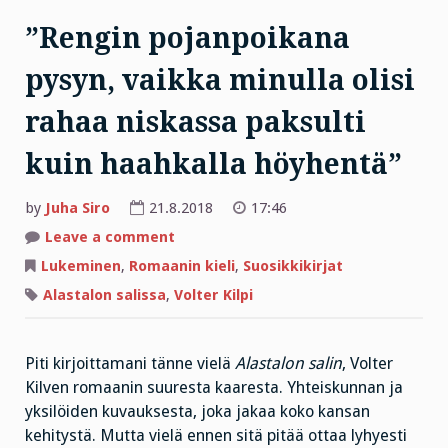
”Rengin pojanpoikana
pysyn, vaikka minulla olisi
rahaa niskassa paksulti
kuin haahkalla höyhentä”
by
Juha Siro
21.8.2018
17:46
on
Leave a comment
”Rengin
pojanpoikana
Lukeminen
,
Romaanin kieli
,
Suosikkikirjat
pysyn,
vaikka
Alastalon salissa
,
Volter Kilpi
minulla
olisi
rahaa
niskassa
paksulti
Piti kirjoittamani tänne vielä
Alastalon salin
, Volter
kuin
Kilven romaanin suuresta kaaresta. Yhteiskunnan ja
haahkalla
höyhentä”
yksilöiden kuvauksesta, joka jakaa koko kansan
kehitystä. Mutta vielä ennen sitä pitää ottaa lyhyesti