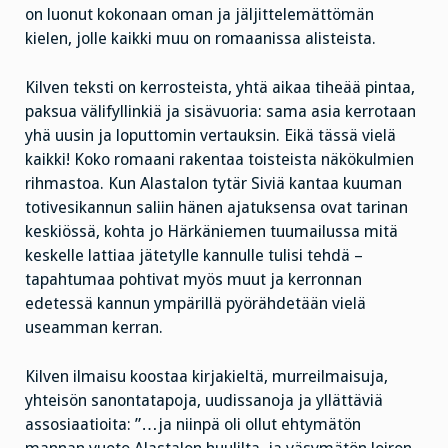
on luonut kokonaan oman ja jäljittelemättömän
kielen, jolle kaikki muu on romaanissa alisteista.
Kilven teksti on kerrosteista, yhtä aikaa tiheää pintaa,
paksua välifyllinkiä ja sisävuoria: sama asia kerrotaan
yhä uusin ja loputtomin vertauksin. Eikä tässä vielä
kaikki! Koko romaani rakentaa toisteista näkökulmien
rihmastoa. Kun Alastalon tytär Siviä kantaa kuuman
totivesikannun saliin hänen ajatuksensa ovat tarinan
keskiössä, kohta jo Härkäniemen tuumailussa mitä
keskelle lattiaa jätetylle kannulle tulisi tehdä –
tapahtumaa pohtivat myös muut ja kerronnan
edetessä kannun ympärillä pyörähdetään vielä
useamman kerran.
Kilven ilmaisu koostaa kirjakieltä, murreilmaisuja,
yhteisön sanontatapoja, uudissanoja ja yllättäviä
assosiaatioita: ”…ja niinpä oli ollut ehtymätön