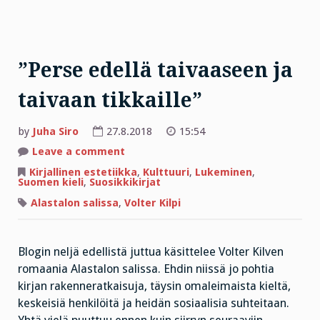
”Perse edellä taivaaseen ja
taivaan tikkaille”
by
Juha Siro
27.8.2018
15:54
on
Leave a comment
”Perse
edellä
Kirjallinen estetiikka
,
Kulttuuri
,
Lukeminen
,
taivaaseen
Suomen kieli
,
Suosikkikirjat
ja
taivaan
Alastalon salissa
,
Volter Kilpi
tikkaille”
Blogin neljä edellistä juttua käsittelee Volter Kilven
romaania Alastalon salissa. Ehdin niissä jo pohtia
kirjan rakenneratkaisuja, täysin omaleimaista kieltä,
keskeisiä henkilöitä ja heidän sosiaalisia suhteitaan.