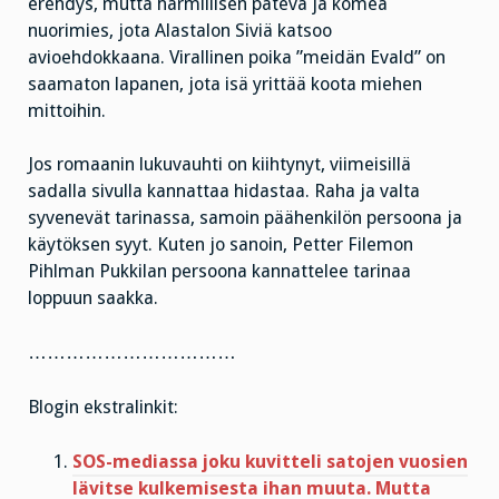
erehdys, mutta harmillisen pätevä ja komea
nuorimies, jota Alastalon Siviä katsoo
avioehdokkaana. Virallinen poika ”meidän Evald” on
saamaton lapanen, jota isä yrittää koota miehen
mittoihin.
Jos romaanin lukuvauhti on kiihtynyt, viimeisillä
sadalla sivulla kannattaa hidastaa. Raha ja valta
syvenevät tarinassa, samoin päähenkilön persoona ja
käytöksen syyt. Kuten jo sanoin, Petter Filemon
Pihlman Pukkilan persoona kannattelee tarinaa
loppuun saakka.
……………………………
Blogin ekstralinkit:
SOS-mediassa joku kuvitteli satojen vuosien
lävitse kulkemisesta ihan muuta. Mutta