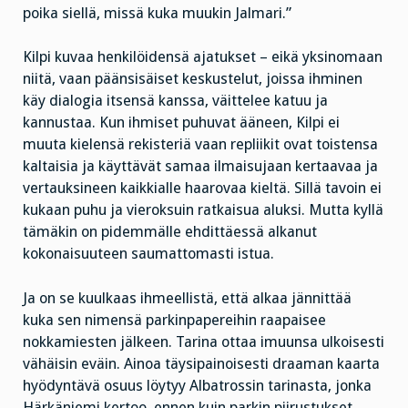
poika siellä, missä kuka muukin Jalmari.”
Kilpi kuvaa henkilöidensä ajatukset – eikä yksinomaan
niitä, vaan päänsisäiset keskustelut, joissa ihminen
käy dialogia itsensä kanssa, väittelee katuu ja
kannustaa. Kun ihmiset puhuvat ääneen, Kilpi ei
muuta kielensä rekisteriä vaan repliikit ovat toistensa
kaltaisia ja käyttävät samaa ilmaisujaan kertaavaa ja
vertauksineen kaikkialle haarovaa kieltä. Sillä tavoin ei
kukaan puhu ja vieroksuin ratkaisua aluksi. Mutta kyllä
tämäkin on pidemmälle ehdittäessä alkanut
kokonaisuuteen saumattomasti istua.
Ja on se kuulkaas ihmeellistä, että alkaa jännittää
kuka sen nimensä parkinpapereihin raapaisee
nokkamiesten jälkeen. Tarina ottaa imuunsa ulkoisesti
vähäisin eväin. Ainoa täysipainoisesti draaman kaarta
hyödyntävä osuus löytyy Albatrossin tarinasta, jonka
Härkäniemi kertoo, ennen kuin parkin piirustukset