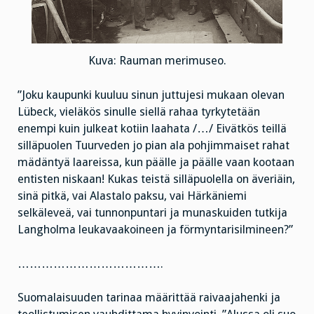
Kuva: Rauman merimuseo.
”Joku kaupunki kuuluu sinun juttujesi mukaan olevan
Lübeck, vieläkös sinulle siellä rahaa tyrkytetään
enempi kuin julkeat kotiin laahata /…/ Eivätkös teillä
silläpuolen Tuurveden jo pian ala pohjimmaiset rahat
mädäntyä laareissa, kun päälle ja päälle vaan kootaan
entisten niskaan! Kukas teistä silläpuolella on äveriäin,
sinä pitkä, vai Alastalo paksu, vai Härkäniemi
selkäleveä, vai tunnonpuntari ja munaskuiden tutkija
Langholma leukavaakoineen ja förmyntarisilmineen?”
……………………………….
Suomalaisuuden tarinaa määrittää raivaajahenki ja