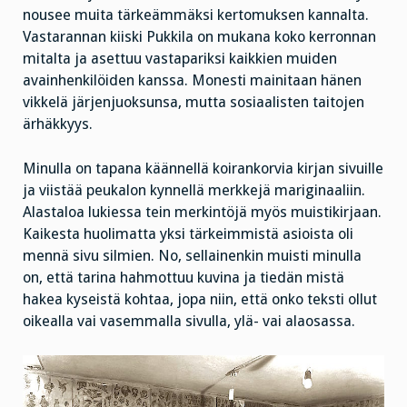
nousee muita tärkeämmäksi kertomuksen kannalta.
Vastarannan kiiski Pukkila on mukana koko kerronnan
mitalta ja asettuu vastapariksi kaikkien muiden
avainhenkilöiden kanssa. Monesti mainitaan hänen
vikkelä järjenjuoksunsa, mutta sosiaalisten taitojen
ärhäkkyys.
Minulla on tapana käännellä koirankorvia kirjan sivuille
ja viistää peukalon kynnellä merkkejä mariginaaliin.
Alastaloa lukiessa tein merkintöjä myös muistikirjaan.
Kaikesta huolimatta yksi tärkeimmistä asioista oli
mennä sivu silmien. No, sellainenkin muisti minulla
on, että tarina hahmottuu kuvina ja tiedän mistä
hakea kyseistä kohtaa, jopa niin, että onko teksti ollut
oikealla vai vasemmalla sivulla, ylä- vai alaosassa.