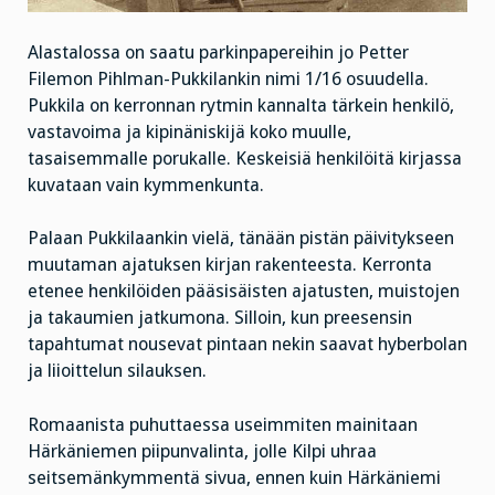
Alastalossa on saatu parkinpapereihin jo Petter
Filemon Pihlman-Pukkilankin nimi 1/16 osuudella.
Pukkila on kerronnan rytmin kannalta tärkein henkilö,
vastavoima ja kipinäniskijä koko muulle,
tasaisemmalle porukalle. Keskeisiä henkilöitä kirjassa
kuvataan vain kymmenkunta.
Palaan Pukkilaankin vielä, tänään pistän päivitykseen
muutaman ajatuksen kirjan rakenteesta. Kerronta
etenee henkilöiden pääsisäisten ajatusten, muistojen
ja takaumien jatkumona. Silloin, kun preesensin
tapahtumat nousevat pintaan nekin saavat hyberbolan
ja liioittelun silauksen.
Romaanista puhuttaessa useimmiten mainitaan
Härkäniemen piipunvalinta, jolle Kilpi uhraa
seitsemänkymmentä sivua, ennen kuin Härkäniemi