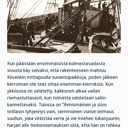
Kun päästään ensimmäisistä kolmestasadasta
sivusta käy selväksi, että rakenteeseen mahtuu
Kilvenkin mittapuulla suvantopaikkoja, joiden jälkeen
kerronnan ote taas ottaa enemmän kierroksia. Kun
ykkösosa on selätetty, kakkonen alkaa vallan
riemastuttavasti, kun totivettä odotetaan saliin
kannettavaksi. Tulossa on ”ihmismäinen ja siivo
totilasin tyhjennys vain, semmoinen viaton leimaus
suuhun, joka virkistää verta ja vie miehen tukanjuuriin,
harjan alle tiedonsiemauksen siitä, että hän on rohkea