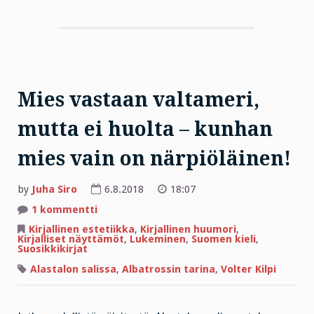
Mies vastaan valtameri,
mutta ei huolta – kunhan
mies vain on närpiöläinen!
by
Juha Siro
6.8.2018
18:07
artikkeliin
1 kommentti
Mies
vastaan
Kirjallinen estetiikka
,
Kirjallinen huumori
,
valtameri,
Kirjalliset näyttämöt
,
Lukeminen
,
Suomen kieli
,
mutta
Suosikkikirjat
ei
huolta
Alastalon salissa
,
Albatrossin tarina
,
Volter Kilpi
–
kunhan
mies
vain