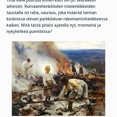
Yhtä vielä puuttuu ennen kuin siirryn seuraaviin
aiheisiin. Romaanihenkilöiden mielenliikkeiden
taustalla on raha, vauraus, joka määrää tarinan
keskiössä olevan parkkilaivan rakentamishankkeessa
kaiken. Mitä tästä pitäisi ajatella nyt, menneitä ja
nykyhetkeä punnitessa?