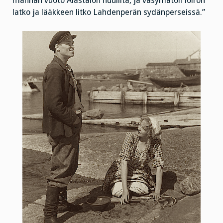
mannan vuoto Alastalon huulilta, ja väsymätön loiron
latko ja lääkkeen litko Lahdenperän sydänperseissä.”