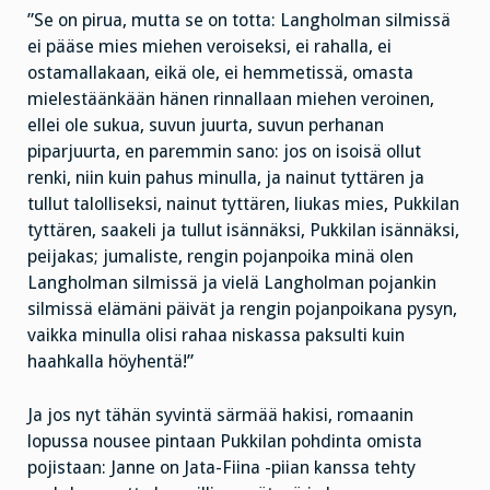
”Se on pirua, mutta se on totta: Langholman silmissä
ei pääse mies miehen veroiseksi, ei rahalla, ei
ostamallakaan, eikä ole, ei hemmetissä, omasta
mielestäänkään hänen rinnallaan miehen veroinen,
ellei ole sukua, suvun juurta, suvun perhanan
piparjuurta, en paremmin sano: jos on isoisä ollut
renki, niin kuin pahus minulla, ja nainut tyttären ja
tullut talolliseksi, nainut tyttären, liukas mies, Pukkilan
tyttären, saakeli ja tullut isännäksi, Pukkilan isännäksi,
peijakas; jumaliste, rengin pojanpoika minä olen
Langholman silmissä ja vielä Langholman pojankin
silmissä elämäni päivät ja rengin pojanpoikana pysyn,
vaikka minulla olisi rahaa niskassa paksulti kuin
haahkalla höyhentä!”
Ja jos nyt tähän syvintä särmää hakisi, romaanin
lopussa nousee pintaan Pukkilan pohdinta omista
pojistaan: Janne on Jata-Fiina -piian kanssa tehty