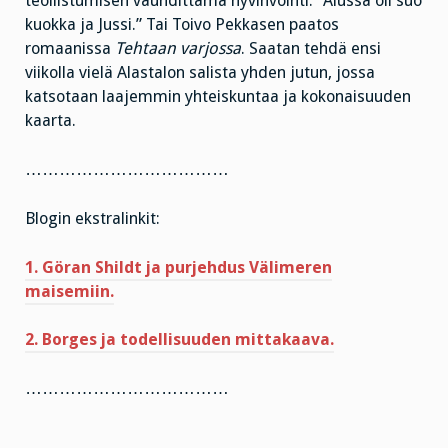
teollistumisen vauhdittama hyvinvointi. ”Alussa oli suo
kuokka ja Jussi.” Tai Toivo Pekkasen paatos
romaanissa
Tehtaan varjossa
. Saatan tehdä ensi
viikolla vielä Alastalon salista yhden jutun, jossa
katsotaan laajemmin yhteiskuntaa ja kokonaisuuden
kaarta.
………………………………
Blogin ekstralinkit:
1. Göran Shildt ja purjehdus Välimeren
maisemiin.
2. Borges ja todellisuuden mittakaava.
………………………………