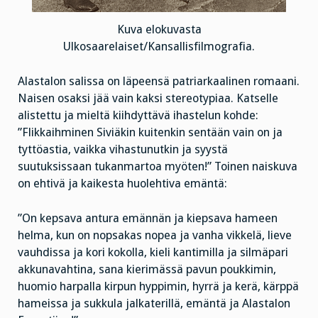
Kuva elokuvasta
Ulkosaarelaiset/Kansallisfilmografia.
Alastalon salissa on läpeensä patriarkaalinen romaani.
Naisen osaksi jää vain kaksi stereotypiaa. Katselle
alistettu ja mieltä kiihdyttävä ihastelun kohde:
”Flikkaihminen Siviäkin kuitenkin sentään vain on ja
tyttöastia, vaikka vihastunutkin ja syystä
suutuksissaan tukanmartoa myöten!” Toinen naiskuva
on ehtivä ja kaikesta huolehtiva emäntä:
”On kepsava antura emännän ja kiepsava hameen
helma, kun on nopsakas nopea ja vanha vikkelä, lieve
vauhdissa ja kori kokolla, kieli kantimilla ja silmäpari
akkunavahtina, sana kierimässä pavun poukkimin,
huomio harpalla kirpun hyppimin, hyrrä ja kerä, kärppä
hameissa ja sukkula jalkaterillä, emäntä ja Alastalon