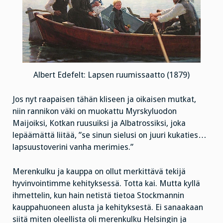
Albert Edefelt: Lapsen ruumissaatto (1879)
Jos nyt raapaisen tähän kliseen ja oikaisen mutkat,
niin rannikon väki on muokattu Myrskyluodon
Maijoiksi, Kotkan ruusuiksi ja Albatrossiksi, joka
lepäämättä liitää, ”se sinun sielusi on juuri kukaties…
lapsuustoverini vanha merimies.”
Merenkulku ja kauppa on ollut merkittävä tekijä
hyvinvointimme kehityksessä. Totta kai. Mutta kyllä
ihmettelin, kun hain netistä tietoa Stockmannin
kauppahuoneen alusta ja kehityksestä. Ei sanaakaan
siitä miten oleellista oli merenkulku Helsingin ja