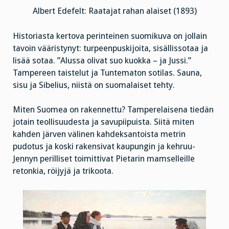
Albert Edefelt: Raatajat rahan alaiset (1893)
Historiasta kertova perinteinen suomikuva on jollain
tavoin vääristynyt: turpeenpuskijoita, sisällissotaa ja
lisää sotaa. ”Alussa olivat suo kuokka – ja Jussi.”
Tampereen taistelut ja Tuntematon sotilas. Sauna,
sisu ja Sibelius, niistä on suomalaiset tehty.
Miten Suomea on rakennettu? Tamperelaisena tiedän
jotain teollisuudesta ja savupiipuista. Siitä miten
kahden järven välinen kahdeksantoista metrin
pudotus ja koski rakensivat kaupungin ja kehruu-
Jennyn perilliset toimittivat Pietarin mamselleille
retonkia, röijyjä ja trikoota.