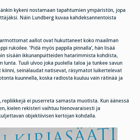
. Hänkin kykeni nostamaan tapahtumien ympäristön, jopa
ittäjäksi. Näin Lundberg kuvaa kahdeksannentoista
 armottomat aallot ovat hukuttaneet koko maailman
ppi rukoilee. ’Pidä myös pappila pinnalla’, hän lisää
in sisään ikkunanpuitteiden hatarimmista kohdista,
n lunta. Tuuli ulvoo joka puolella taloa ja tunkee savun
kiinni, seinälaudat natisevat, räsymatot luikertelevat
tonta kuunnella, koska radiosta kuuluu vain rätinää ja
a, repliikkejä ei puserreta samasta muotista. Kun äänessä
n, kielen rekisteri vaihtuu hienovaraisesti ja
kuljettavan objektiivisen kertojan kohdalla.