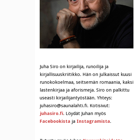
Juha Siro on kirjailija, runoilija ja
kirjallisuuskriitikko. Hän on julkaissut kuusi
runokokoelmaa, seitsemän romaania, kaksi
lastenkirjaa ja aforismeja. Siro on palkittu
useasti kirjailijantyöstään. Yhteys:
juhasiro@saunalahti.fi. Kotisivut:
juhasiro.fi
. Löydät Juhan myös
Facebookista
ja
Instagramista
.