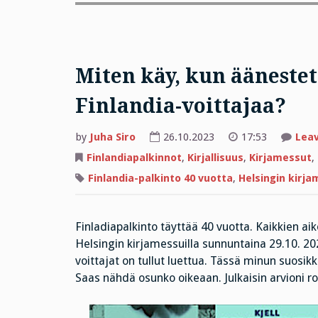
Miten käy, kun ääneste
Finlandia-voittajaa?
by
Juha Siro
26.10.2023
17:53
Lea
Finlandiapalkinnot
,
Kirjallisuus
,
Kirjamessut
,
Finlandia-palkinto 40 vuotta
,
Helsingin kirja
Finladiapalkinto täyttää 40 vuotta. Kaikkien ai
Helsingin kirjamessuilla sunnuntaina 29.10. 202
voittajat on tullut luettua. Tässä minun suosik
Saas nähdä osunko oikeaan. Julkaisin arvioni