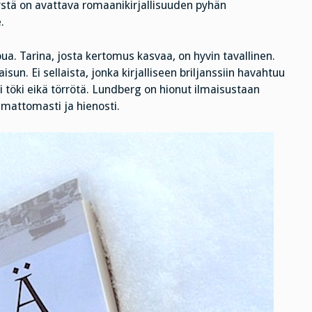
stä on avattava romaanikirjallisuuden pyhän
.
ua. Tarina, josta kertomus kasvaa, on hyvin tavallinen.
isun. Ei sellaista, jonka kirjalliseen briljanssiin havahtuu
i töki eikä törrötä. Lundberg on hionut ilmaisustaan
mattomasti ja hienosti.