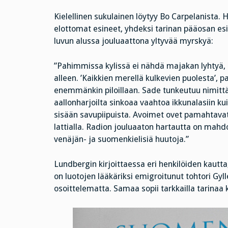
Kielellinen sukulainen löytyy Bo Carpelanista
elottomat esineet, yhdeksi tarinan pääosan es
luvun alussa jouluaattona yltyvää myrskyä:
”Pahimmissa kylissä ei nähdä majakan lyhtyä,
alleen. ’Kaikkien merellä kulkevien puolesta’, pa
enemmänkin piloillaan. Sade tunkeutuu nimittä
aallonharjoilta sinkoaa vaahtoa ikkunalasiin kui
sisään savupiipuista. Avoimet ovet pamahtavat 
lattialla. Radion jouluaaton hartautta on mahdo
venäjän- ja suomenkielisiä huutoja.”
Lundbergin kirjoittaessa eri henkilöiden kautt
on luotojen lääkäriksi emigroitunut tohtori Gylle
osoittelematta. Samaa sopii tarkkailla tarinaa 