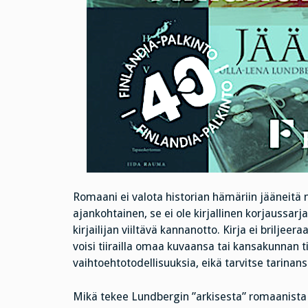
Romaani ei valota historian hämäriin jääneitä m
ajankohtainen, se ei ole kirjallinen korjaussarj
kirjailijan viiltävä kannanotto. Kirja ei briljeera
voisi tiirailla omaa kuvaansa tai kansakunnan t
vaihtoehtotodellisuuksia, eikä tarvitse tarinan
Mikä tekee Lundbergin ”arkisesta” romaanista