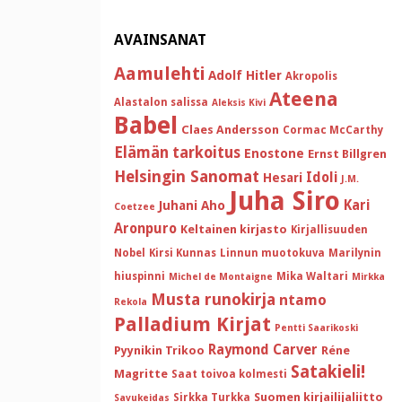
AVAINSANAT
Aamulehti
Adolf Hitler
Akropolis
Ateena
Alastalon salissa
Aleksis Kivi
Babel
Claes Andersson
Cormac McCarthy
Elämän tarkoitus
Enostone
Ernst Billgren
Helsingin Sanomat
Idoli
Hesari
J.M.
Juha Siro
Kari
Juhani Aho
Coetzee
Aronpuro
Keltainen kirjasto
Kirjallisuuden
Nobel
Kirsi Kunnas
Linnun muotokuva
Marilynin
hiuspinni
Mika Waltari
Michel de Montaigne
Mirkka
Musta runokirja
ntamo
Rekola
Palladium Kirjat
Pentti Saarikoski
Raymond Carver
Pyynikin Trikoo
Réne
Satakieli!
Magritte
Saat toivoa kolmesti
Suomen kirjailijaliitto
Sirkka Turkka
Savukeidas