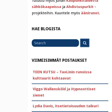
Tutustu myös Juhan
Kaupunkitaidetta
sähkökaapeissa
ja
Ahdistuspurkit
-
projekteihin. Kuuntele myös
äänirunot
.
HAE BLOGISTA
Search
Search
for
VIIMEISIMMÄT POSTAUKSET
TEEN KUTSU – TaoLinin runoissa
kulttuurit kohtaavat
Viggo Wallensköld ja Hypnoottiset
sienet
Lydia Davis, itsetietoisuuden taikuri