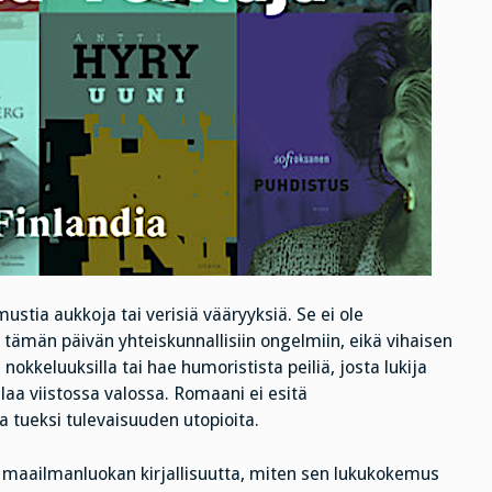
ustia aukkoja tai verisiä vääryyksiä. Se ei ole
a tämän päivän yhteiskunnallisiin ongelmiin, eikä vihaisen
a nokkeluuksilla tai hae humoristista peiliä, josta lukija
ilaa viistossa valossa. Romaani ei esitä
sa tueksi tulevaisuuden utopioita.
 maailmanluokan kirjallisuutta, miten sen lukukokemus