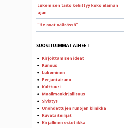
Lukemisen taito kehittyy koko elämän
ajan
”He ovat väärässä”
SUOSITUIMMAT AIHEET
Kirjoittamisen ideat
Runous
Lukeminen
Perjantairuno
Kulttuuri
Maailmankirjallisuus
Sivistys
Unohdettujen runojen klinikka
Kuvataiteilijat
Kirjallinen estetiikka