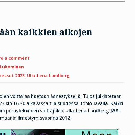
tään kaikkien aikojen
on
ve a comment
Miten
käy,
Lukeminen
kun
äänestetään
messut 2023
,
Ulla-Lena Lundberg
kaikkien
aikojen
Finlandia-
voittajaa?
kojen voittajaa haetaan äänestyksellä. Tulos julkistetaan
3 klo 16.30 alkavassa tilaisuudessa Töölö-lavalla. Kaikki
kini perusteluineen voittajaksi: Ulla-Lena Lundberg
JÄÄ
.
 romaanin ilmestymisvuonna 2012.