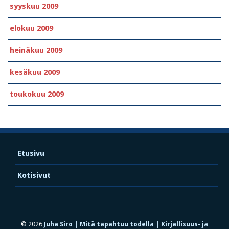
syyskuu 2009
elokuu 2009
heinäkuu 2009
kesäkuu 2009
toukokuu 2009
Etusivu
Kotisivut
© 2026
Juha Siro | Mitä tapahtuu todella | Kirjallisuus- ja