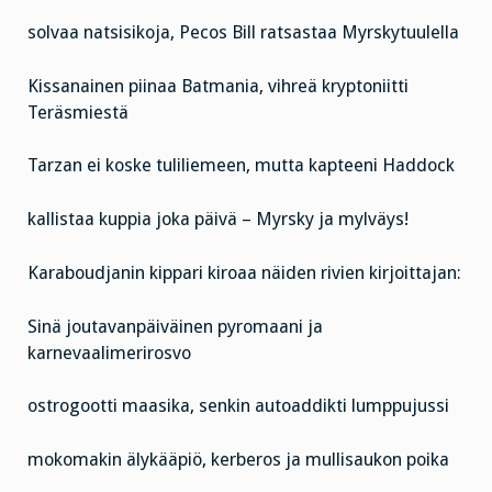
solvaa natsisikoja, Pecos Bill ratsastaa Myrskytuulella
Kissanainen piinaa Batmania, vihreä kryptoniitti
Teräsmiestä
Tarzan ei koske tuliliemeen, mutta kapteeni Haddock
kallistaa kuppia joka päivä – Myrsky ja mylväys!
Karaboudjanin kippari kiroaa näiden rivien kirjoittajan:
Sinä joutavanpäiväinen pyromaani ja
karnevaalimerirosvo
ostrogootti maasika, senkin autoaddikti lumppujussi
mokomakin älykääpiö, kerberos ja mullisaukon poika