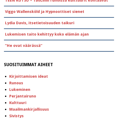
TEEN KUTSU – TaoLinin runoissa kulttuurit kohtaavat
Viggo Wallensköld ja Hypnoottiset sienet
Lydia Davis, itsetietoisuuden taikuri
Lukemisen taito kehittyy koko elämän ajan
”He ovat väärässä”
SUOSITUIMMAT AIHEET
Kirjoittamisen ideat
Runous
Lukeminen
Perjantairuno
Kulttuuri
Maailmankirjallisuus
Sivistys