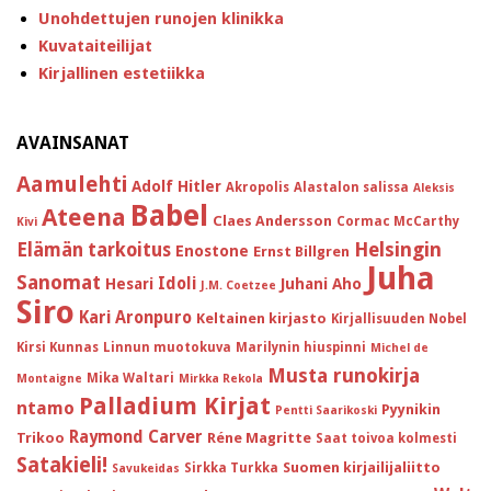
Unohdettujen runojen klinikka
Kuvataiteilijat
Kirjallinen estetiikka
AVAINSANAT
Aamulehti
Adolf Hitler
Akropolis
Alastalon salissa
Aleksis
Babel
Ateena
Claes Andersson
Cormac McCarthy
Kivi
Helsingin
Elämän tarkoitus
Enostone
Ernst Billgren
Juha
Sanomat
Idoli
Hesari
Juhani Aho
J.M. Coetzee
Siro
Kari Aronpuro
Keltainen kirjasto
Kirjallisuuden Nobel
Kirsi Kunnas
Linnun muotokuva
Marilynin hiuspinni
Michel de
Musta runokirja
Mika Waltari
Montaigne
Mirkka Rekola
Palladium Kirjat
ntamo
Pyynikin
Pentti Saarikoski
Raymond Carver
Trikoo
Réne Magritte
Saat toivoa kolmesti
Satakieli!
Suomen kirjailijaliitto
Sirkka Turkka
Savukeidas