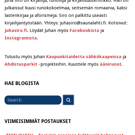
Juha Siro on kirjailija, runoilija ja kirjallisuuskriitikko. Hän on
julkaissut kuusi runokokoelmaa, seitsemän romaania, kaksi
lastenkirjaa ja aforismeja. Siro on palkittu useasti
kirjailijantyöstään. Yhteys: juhasiro@saunalahti.fi. Kotisivut:
juhasiro.fi
. Löydät Juhan myös
Facebookista
ja
Instagramista
.
Tutustu myös Juhan
Kaupunkitaidetta sähkökaapeissa
ja
Ahdistuspurkit
-projekteihin. Kuuntele myös
äänirunot
.
HAE BLOGISTA
Search
Search
for
VIIMEISIMMÄT POSTAUKSET