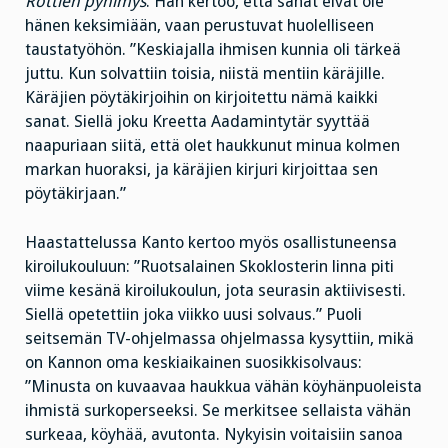
Rottien pyhimys
. Hän kertoo, että sanat eivät ole
hänen keksimiään, vaan perustuvat huolelliseen
taustatyöhön. ”Keskiajalla ihmisen kunnia oli tärkeä
juttu. Kun solvattiin toisia, niistä mentiin käräjille.
Käräjien pöytäkirjoihin on kirjoitettu nämä kaikki
sanat. Siellä joku Kreetta Aadamintytär syyttää
naapuriaan siitä, että olet haukkunut minua kolmen
markan huoraksi, ja käräjien kirjuri kirjoittaa sen
pöytäkirjaan.”
Haastattelussa Kanto kertoo myös osallistuneensa
kiroilukouluun: ”Ruotsalainen Skoklosterin linna piti
viime kesänä kiroilukoulun, jota seurasin aktiivisesti.
Siellä opetettiin joka viikko uusi solvaus.” Puoli
seitsemän TV-ohjelmassa ohjelmassa kysyttiin, mikä
on Kannon oma keskiaikainen suosikkisolvaus:
”Minusta on kuvaavaa haukkua vähän köyhänpuoleista
ihmistä surkoperseeksi. Se merkitsee sellaista vähän
surkeaa, köyhää, avutonta. Nykyisin voitaisiin sanoa