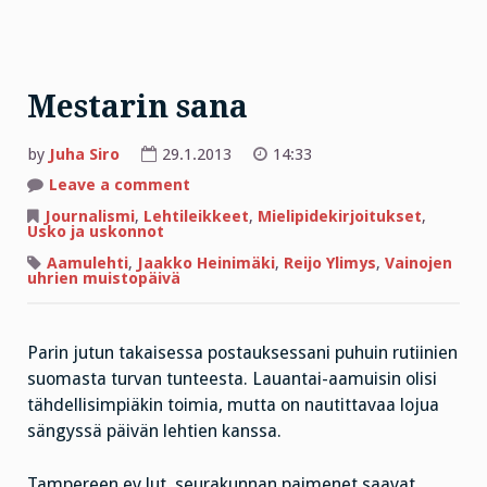
Mestarin sana
by
Juha Siro
29.1.2013
14:33
on
Leave a comment
Mestarin
sana
Journalismi
,
Lehtileikkeet
,
Mielipidekirjoitukset
,
Usko ja uskonnot
Aamulehti
,
Jaakko Heinimäki
,
Reijo Ylimys
,
Vainojen
uhrien muistopäivä
Parin jutun takaisessa postauksessani puhuin rutiinien
suomasta turvan tunteesta. Lauantai-aamuisin olisi
tähdellisimpiäkin toimia, mutta on nautittavaa lojua
sängyssä päivän lehtien kanssa.
Tampereen ev.lut. seurakunnan paimenet saavat