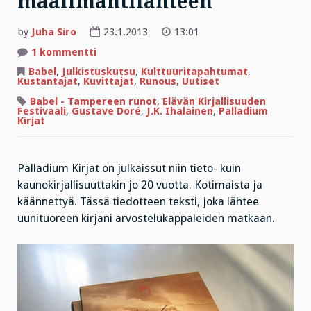
maailmantilanteen
by
Juha Siro
23.1.2013
13:01
artikkeliin
1 kommentti
Babel
päivittää
Babel
,
Julkistuskutsu
,
Kulttuuritapahtumat
,
maailmantilanteen
Kustantajat
,
Kuvittajat
,
Runous
,
Uutiset
Babel - Tampereen runot
,
Elävän Kirjallisuuden
Festivaali
,
Gustave Doré
,
J.K. Ihalainen
,
Palladium
Kirjat
Palladium Kirjat on julkaissut niin tieto- kuin
kaunokirjallisuuttakin jo 20 vuotta. Kotimaista ja
käännettyä. Tässä tiedotteen teksti, joka lähtee
uunituoreen kirjani arvostelukappaleiden matkaan.