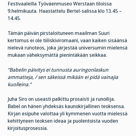
Festivaaleilla Työväenmuseo Werstaan tiloissa
9.helmikuuta. Haastattelu Bertel-salissa klo 13.45 –
14.45.
Tämän päivän pirstaloituneen maailman Suuri
kertomus ei ole tiiliskiviromaani, vaan kaiken sisäänsä
nielevä runoteos, joka järjestää universumin mielensä
mukaan väheksymättä pienintäkään seikkaa.
”Babelin päivitys ei tunnusta auringonlaskun
ammatteja, / sen säkeissä mikään ei pidä vainajia
kuolleina.”
Juha Siro on useasti palkittu prosaisti ja runoilija.
Babel on hänen yhdeksäs kaunokirjallinen teoksensa.
Kirjan esipuhe valottaa yli kymmenen vuotta mielessä
kehittyneen teoksen ideaa ja puolentoista vuoden
kirjoitusprosessia.