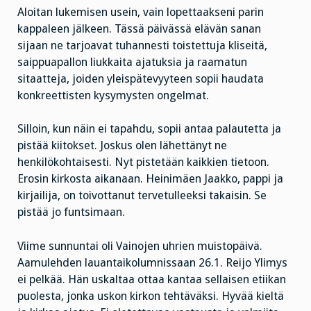
Aloitan lukemisen usein, vain lopettaakseni parin
kappaleen jälkeen. Tässä päivässä elävän sanan
sijaan ne tarjoavat tuhannesti toistettuja kliseitä,
saippuapallon liukkaita ajatuksia ja raamatun
sitaatteja, joiden yleispätevyyteen sopii haudata
konkreettisten kysymysten ongelmat.
Silloin, kun näin ei tapahdu, sopii antaa palautetta ja
pistää kiitokset. Joskus olen lähettänyt ne
henkilökohtaisesti. Nyt pistetään kaikkien tietoon.
Erosin kirkosta aikanaan. Heinimäen Jaakko, pappi ja
kirjailija, on toivottanut tervetulleeksi takaisin. Se
pistää jo funtsimaan.
Viime sunnuntai oli Vainojen uhrien muistopäivä.
Aamulehden lauantaikolumnissaan 26.1. Reijo Ylimys
ei pelkää. Hän uskaltaa ottaa kantaa sellaisen etiikan
puolesta, jonka uskon kirkon tehtäväksi. Hyvää kieltä