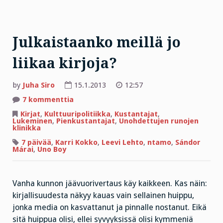
Julkaistaanko meillä jo
liikaa kirjoja?
by
Juha Siro
15.1.2013
12:57
artikkeliin
7 kommenttia
Julkaistaanko
meillä
Kirjat
,
Kulttuuripolitiikka
,
Kustantajat
,
jo
Lukeminen
,
Pienkustantajat
,
Unohdettujen runojen
liikaa
klinikka
kirjoja?
7 päivää
,
Karri Kokko
,
Leevi Lehto
,
ntamo
,
Sándor
Márai
,
Uno Boy
Vanha kunnon jäävuorivertaus käy kaikkeen. Kas näin:
kirjallisuudesta näkyy kauas vain sellainen huippu,
jonka media on kasvattanut ja pinnalle nostanut. Eikä
sitä huippua olisi, ellei syvyyksissä olisi kymmeniä