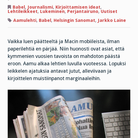
Perjantairunossa
päivälehtiä
Babel
,
Journalismi
,
Kirjoittamisen ideat
,
ja
Lehtileikkeet
,
Lukeminen
,
Perjantairuno
,
Uutiset
ihmiskunnan
asioita
Aamulehti
,
Babel
,
Helsingin Sanomat
,
Jarkko Laine
Vaikka luen päätteeltä ja Macin mobiileista, ilman
paperilehtiä en pärjää. Niin huonosti ovat asiat, että
kymmenien vuosien tavoista on mahdoton päästä
eroon. Aamu alkaa lehtien luvulla vuoteessa. Lopuksi
leikkelen ajatuksia antavat jutut, alleviivaan ja
kirjoittelen muistiinpanot marginaaleihin.