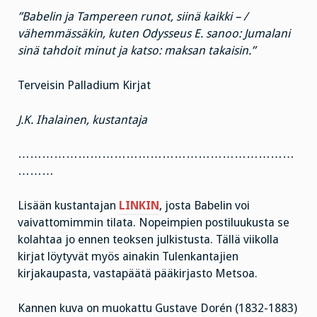
”Babelin ja Tampereen runot, siinä kaikki – /
vähemmässäkin, kuten Odysseus E. sanoo: Jumalani
sinä tahdoit minut ja katso: maksan takaisin.”
Terveisin Palladium Kirjat
J.K. Ihalainen, kustantaja
……………………………………………………………
………
Lisään kustantajan
LINKIN
, josta Babelin voi
vaivattomimmin tilata. Nopeimpien postiluukusta se
kolahtaa jo ennen teoksen julkistusta. Tällä viikolla
kirjat löytyvät myös ainakin Tulenkantajien
kirjakaupasta, vastapäätä pääkirjasto Metsoa.
Kannen kuva on muokattu Gustave Dorén (1832-1883)