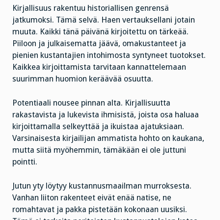
Kirjallisuus rakentuu historiallisen genrensä
jatkumoksi. Tämä selvä. Haen vertauksellani jotain
muuta. Kaikki tänä päivänä kirjoitettu on tärkeää.
Piiloon ja julkaisematta jäävä, omakustanteet ja
pienien kustantajien intohimosta syntyneet tuotokset.
Kaikkea kirjoittamista tarvitaan kannattelemaan
suurimman huomion keräävää osuutta.
Potentiaali nousee pinnan alta. Kirjallisuutta
rakastavista ja lukevista ihmisistä, joista osa haluaa
kirjoittamalla selkeyttää ja ikuistaa ajatuksiaan.
Varsinaisesta kirjailijan ammatista hohto on kaukana,
mutta siitä myöhemmin, tämäkään ei ole juttuni
pointti.
Jutun yty löytyy kustannusmaailman murroksesta.
Vanhan liiton rakenteet eivät enää natise, ne
romahtavat ja pakka pistetään kokonaan uusiksi.