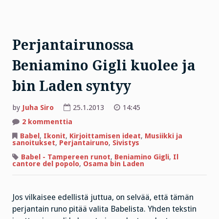
Perjantairunossa
Beniamino Gigli kuolee ja
bin Laden syntyy
by
Juha Siro
25.1.2013
14:45
artikkeliin
2 kommenttia
Perjantairunossa
Beniamino
Babel
,
Ikonit
,
Kirjoittamisen ideat
,
Musiikki ja
Gigli
sanoitukset
,
Perjantairuno
,
Sivistys
kuolee
ja
Babel - Tampereen runot
,
Beniamino Gigli
,
Il
bin
cantore del popolo
,
Osama bin Laden
Laden
syntyy
Jos vilkaisee edellistä juttua, on selvää, että tämän
perjantain runo pitää valita Babelista. Yhden tekstin