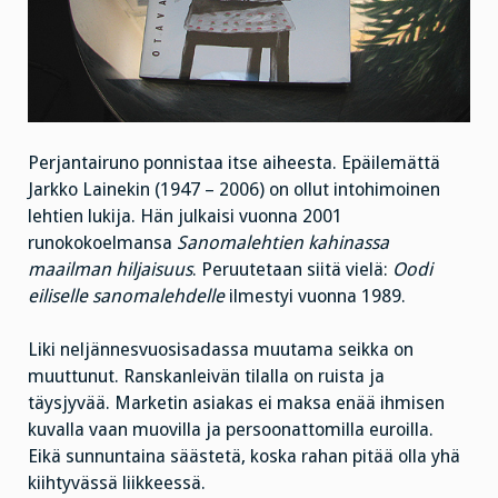
Perjantairuno ponnistaa itse aiheesta. Epäilemättä
Jarkko Lainekin (1947 – 2006) on ollut intohimoinen
lehtien lukija. Hän julkaisi vuonna 2001
runokokoelmansa
Sanomalehtien kahinassa
maailman hiljaisuus
. Peruutetaan siitä vielä:
Oodi
eiliselle sanomalehdelle
ilmestyi vuonna 1989.
Liki neljännesvuosisadassa muutama seikka on
muuttunut. Ranskanleivän tilalla on ruista ja
täysjyvää. Marketin asiakas ei maksa enää ihmisen
kuvalla vaan muovilla ja persoonattomilla euroilla.
Eikä sunnuntaina säästetä, koska rahan pitää olla yhä
kiihtyvässä liikkeessä.