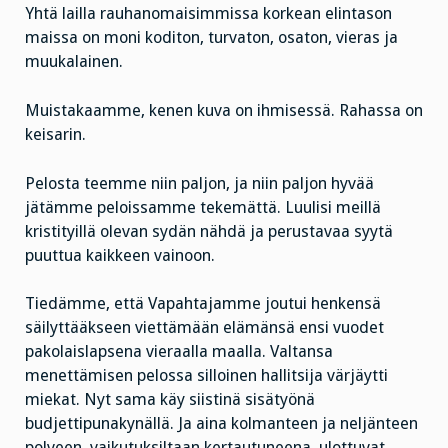
Yhtä lailla rauhanomaisimmissa korkean elintason
maissa on moni koditon, turvaton, osaton, vieras ja
muukalainen.
Muistakaamme, kenen kuva on ihmisessä. Rahassa on
keisarin.
Pelosta teemme niin paljon, ja niin paljon hyvää
jätämme peloissamme tekemättä. Luulisi meillä
kristityillä olevan sydän nähdä ja perustavaa syytä
puuttua kaikkeen vainoon.
Tiedämme, että Vapahtajamme joutui henkensä
säilyttääkseen viettämään elämänsä ensi vuodet
pakolaislapsena vieraalla maalla. Valtansa
menettämisen pelossa silloinen hallitsija värjäytti
miekat. Nyt sama käy siistinä sisätyönä
budjettipunakynällä. Ja aina kolmanteen ja neljänteen
polveen, vaikutuksiltaan kertautuneena, ulottuvat