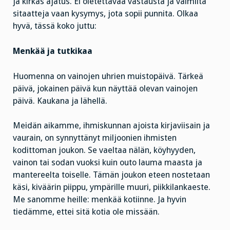
ja kirkas ajatus. Ei oletettavaa vastausta ja valmiita
sitaatteja vaan kysymys, jota sopii punnita. Olkaa
hyvä, tässä koko juttu:
Menkää ja tutkikaa
Huomenna on vainojen uhrien muistopäivä. Tärkeä
päivä, jokainen päivä kun näyttää olevan vainojen
päivä. Kaukana ja lähellä.
Meidän aikamme, ihmiskunnan ajoista kirjaviisain ja
vaurain, on synnyttänyt miljoonien ihmisten
kodittoman joukon. Se vaeltaa nälän, köyhyyden,
vainon tai sodan vuoksi kuin outo lauma maasta ja
mantereelta toiselle. Tämän joukon eteen nostetaan
käsi, kiväärin piippu, ympärille muuri, piikkilankaeste.
Me sanomme heille: menkää kotiinne. Ja hyvin
tiedämme, ettei sitä kotia ole missään.