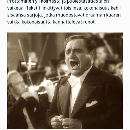
irrottaminen yli kolmesta ja puolestasadasta on
vaikeaa. Tekstit linkittyvät toisiinsa, kokonaisuus kehii
sisäänsä sarjoja, jotka muodostavat draaman kaaren
vaikka kokonaisuutta kannattelevat runot.