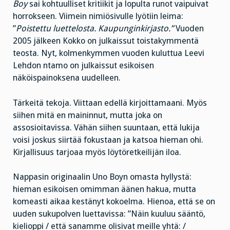
Boy
sai kohtuulliset kritiikit ja lopulta runot vaipuivat
horrokseen. Viimein nimiösivulle lyötiin leima:
”
Poistettu luettelosta. Kaupunginkirjasto.”
Vuoden
2005 jälkeen Kokko on julkaissut toistakymmentä
teosta. Nyt, kolmenkymmen vuoden kuluttua Leevi
Lehdon ntamo on julkaissut esikoisen
näköispainoksena uudelleen.
Tärkeitä tekoja. Viittaan edellä kirjoittamaani. Myös
siihen mitä en maininnut, mutta joka on
assosioitavissa. Vähän siihen suuntaan, että lukija
voisi joskus siirtää fokustaan ja katsoa hieman ohi.
Kirjallisuus tarjoaa myös löytöretkeilijän iloa.
Nappasin originaalin Uno Boyn omasta hyllystä:
hieman esikoisen omimman äänen hakua, mutta
komeasti aikaa kestänyt kokoelma. Hienoa, että se on
uuden sukupolven luettavissa: ”Näin kuuluu sääntö,
kielioppi / että sanamme olisivat meille yhtä: /