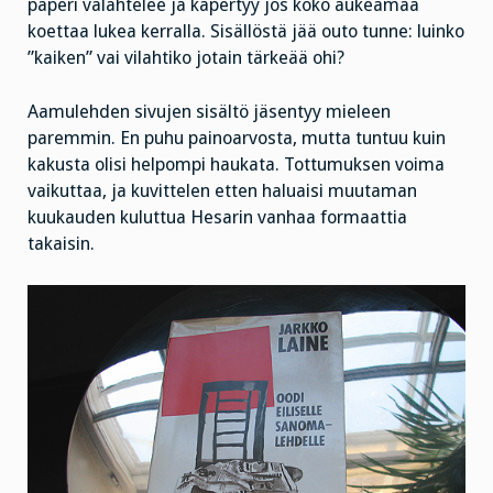
paperi valahtelee ja käpertyy jos koko aukeamaa
koettaa lukea kerralla. Sisällöstä jää outo tunne: luinko
”kaiken” vai vilahtiko jotain tärkeää ohi?
Aamulehden sivujen sisältö jäsentyy mieleen
paremmin. En puhu painoarvosta, mutta tuntuu kuin
kakusta olisi helpompi haukata. Tottumuksen voima
vaikuttaa, ja kuvittelen etten haluaisi muutaman
kuukauden kuluttua Hesarin vanhaa formaattia
takaisin.