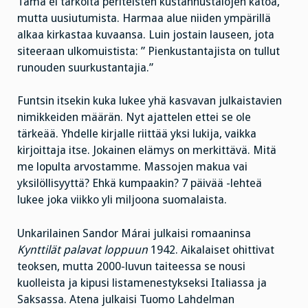
Tämä ei tarkoita periteisten kustannustalojen katoa,
mutta uusiutumista. Harmaa alue niiden ympärillä
alkaa kirkastaa kuvaansa. Luin jostain lauseen, jota
siteeraan ulkomuistista: ” Pienkustantajista on tullut
runouden suurkustantajia.”
Funtsin itsekin kuka lukee yhä kasvavan julkaistavien
nimikkeiden määrän. Nyt ajattelen ettei se ole
tärkeää. Yhdelle kirjalle riittää yksi lukija, vaikka
kirjoittaja itse. Jokainen elämys on merkittävä. Mitä
me lopulta arvostamme. Massojen makua vai
yksilöllisyyttä? Ehkä kumpaakin? 7 päivää -lehteä
lukee joka viikko yli miljoona suomalaista.
Unkarilainen Sandor Márai julkaisi romaaninsa
Kynttilät palavat loppuun
1942. Aikalaiset ohittivat
teoksen, mutta 2000-luvun taiteessa se nousi
kuolleista ja kipusi listamenestykseksi Italiassa ja
Saksassa. Atena julkaisi Tuomo Lahdelman