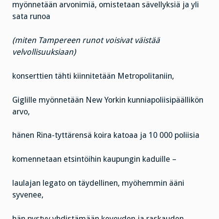
myönnetään arvonimiä, omistetaan sävellyksiä ja yli
sata runoa
(miten Tampereen runot voisivat väistää
velvollisuuksiaan)
konserttien tähti kiinnitetään Metropolitaniin,
Giglille myönnetään New Yorkin kunniapoliisipäällikön
arvo,
hänen Rina-tyttärensä koira katoaa ja 10 000 poliisia
komennetaan etsintöihin kaupungin kaduille –
laulajan legato on täydellinen, myöhemmin ääni
syvenee,
hän pystyy yhdistämään keveyden ja raskauden,