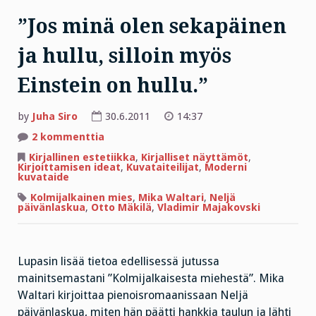
”Jos minä olen sekapäinen
ja hullu, silloin myös
Einstein on hullu.”
by
Juha Siro
30.6.2011
14:37
artikkeliin
2 kommenttia
”Jos
minä
Kirjallinen estetiikka
,
Kirjalliset näyttämöt
,
olen
Kirjoittamisen ideat
,
Kuvataiteilijat
,
Moderni
sekapäinen
kuvataide
ja
hullu,
Kolmijalkainen mies
,
Mika Waltari
,
Neljä
silloin
päivänlaskua
,
Otto Mäkilä
,
Vladimir Majakovski
myös
Einstein
on
hullu.”
Lupasin lisää tietoa edellisessä jutussa
mainitsemastani ”Kolmijalkaisesta miehestä”. Mika
Waltari kirjoittaa pienoisromaanissaan Neljä
päivänlaskua, miten hän päätti hankkia taulun ja lähti