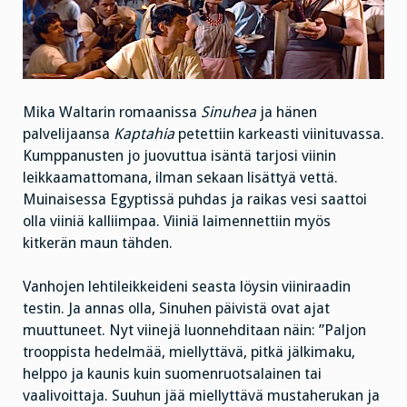
Mika Waltarin romaanissa
Sinuhea
ja hänen
palvelijaansa
Kaptahia
petettiin karkeasti viinituvassa.
Kumppanusten jo juovuttua isäntä tarjosi viinin
leikkaamattomana, ilman sekaan lisättyä vettä.
Muinaisessa Egyptissä puhdas ja raikas vesi saattoi
olla viiniä kalliimpaa. Viiniä laimennettiin myös
kitkerän maun tähden.
Vanhojen lehtileikkeideni seasta löysin viiniraadin
testin. Ja annas olla, Sinuhen päivistä ovat ajat
muuttuneet. Nyt viinejä luonnehditaan näin: ”Paljon
trooppista hedelmää, miellyttävä, pitkä jälkimaku,
helppo ja kaunis kuin suomenruotsalainen tai
vaalivoittaja. Suuhun jää miellyttävä mustaherukan ja