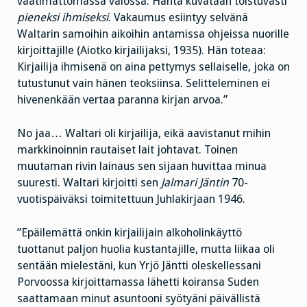
vaatimattomassa valossa. Häntä kuvataan toistuvasti
pieneksi ihmiseksi
. Vakaumus esiintyy selvänä
Waltarin samoihin aikoihin antamissa ohjeissa nuorille
kirjoittajille (Aiotko kirjailijaksi, 1935). Hän toteaa:
Kirjailija ihmisenä on aina pettymys sellaiselle, joka on
tutustunut vain hänen teoksiinsa. Selitteleminen ei
hivenenkään vertaa paranna kirjan arvoa.”
No jaa… Waltari oli kirjailija, eikä aavistanut mihin
markkinoinnin rautaiset lait johtavat. Toinen
muutaman rivin lainaus sen sijaan huvittaa minua
suuresti. Waltari kirjoitti sen
Jalmari Jäntin
70-
vuotispäiväksi toimitettuun Juhlakirjaan 1946.
”Epäilemättä onkin kirjailijain alkoholinkäyttö
tuottanut
paljon huolia kustantajille, mutta liikaa oli
sentään mielestäni, kun Yrjö Jäntti oleskellessani
Porvoossa kirjoittamassa lähetti koiransa Suden
saattamaan minut asuntooni syötyäni päivällistä