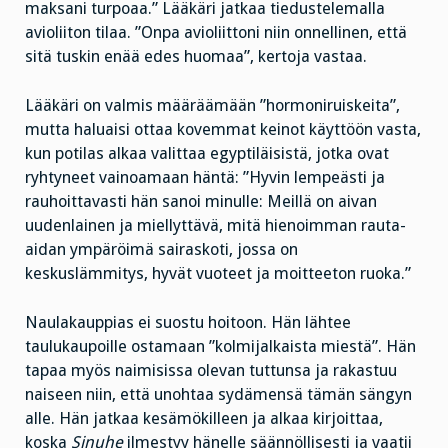
maksani turpoaa.” Lääkäri jatkaa tiedustelemalla
avioliiton tilaa. ”Onpa avioliittoni niin onnellinen, että
sitä tuskin enää edes huomaa”, kertoja vastaa.
Lääkäri on valmis määräämään ”hormoniruiskeita”,
mutta haluaisi ottaa kovemmat keinot käyttöön vasta,
kun potilas alkaa valittaa egyptiläisistä, jotka ovat
ryhtyneet vainoamaan häntä: ”Hyvin lempeästi ja
rauhoittavasti hän sanoi minulle: Meillä on aivan
uudenlainen ja miellyttävä, mitä hienoimman rauta-
aidan ympäröimä sairaskoti, jossa on
keskuslämmitys, hyvät vuoteet ja moitteeton ruoka.”
Naulakauppias ei suostu hoitoon. Hän lähtee
taulukaupoille ostamaan ”kolmijalkaista miestä”. Hän
tapaa myös naimisissa olevan tuttunsa ja rakastuu
naiseen niin, että unohtaa sydämensä tämän sängyn
alle. Hän jatkaa kesämökilleen ja alkaa kirjoittaa,
koska
Sinuhe
ilmestyy hänelle säännöllisesti ja vaatii