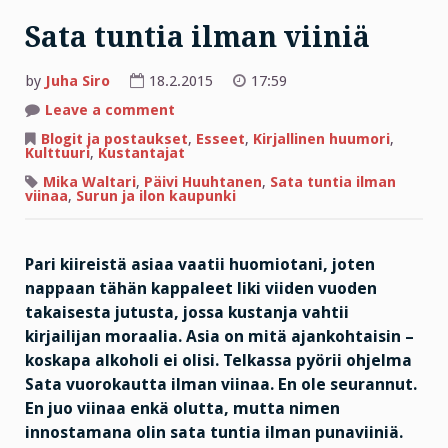
Sata tuntia ilman viiniä
by
Juha Siro
18.2.2015
17:59
on
Leave a comment
Sata
tuntia
Blogit ja postaukset
,
Esseet
,
Kirjallinen huumori
,
ilman
Kulttuuri
,
Kustantajat
viiniä
Mika Waltari
,
Päivi Huuhtanen
,
Sata tuntia ilman
viinaa
,
Surun ja ilon kaupunki
Pari kiireistä asiaa vaatii huomiotani, joten
nappaan tähän kappaleet liki viiden vuoden
takaisesta jutusta, jossa kustanja vahtii
kirjailijan moraalia. Asia on mitä ajankohtaisin –
koskapa alkoholi ei olisi. Telkassa pyörii ohjelma
Sata vuorokautta ilman viinaa. En ole seurannut.
En juo viinaa enkä olutta, mutta nimen
innostamana olin sata tuntia ilman punaviiniä.