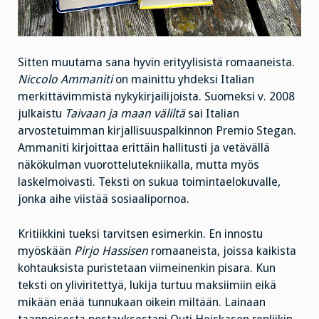
Sitten muutama sana hyvin erityylisistä romaaneista.
Niccolo Ammaniti
on mainittu yhdeksi Italian
merkittävimmistä nykykirjailijoista. Suomeksi v. 2008
julkaistu
Taivaan ja maan väliltä
sai Italian
arvostetuimman kirjallisuuspalkinnon Premio Stegan.
Ammaniti kirjoittaa erittäin hallitusti ja vetävällä
näkökulman vuorottelutekniikalla, mutta myös
laskelmoivasti. Teksti on sukua toimintaelokuvalle,
jonka aihe viistää sosiaalipornoa.
Kritiikkini tueksi tarvitsen esimerkin. En innostu
myöskään
Pirjo Hassisen
romaaneista, joissa kaikista
kohtauksista puristetaan viimeinenkin pisara. Kun
teksti on yliviritettyä, lukija turtuu maksiimiin eikä
mikään enää tunnukaan oikein miltään. Lainaan