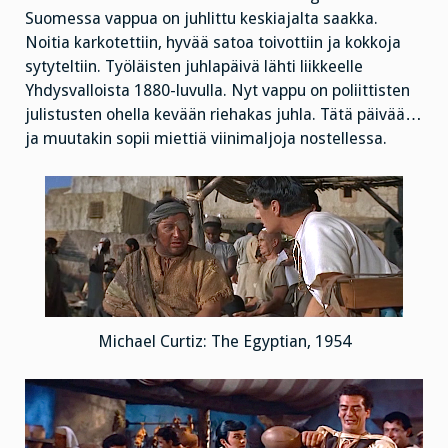
Suomessa vappua on juhlittu keskiajalta saakka.
Noitia karkotettiin, hyvää satoa toivottiin ja kokkoja
sytyteltiin. Työläisten juhlapäivä lähti liikkeelle
Yhdysvalloista 1880-luvulla. Nyt vappu on poliittisten
julistusten ohella kevään riehakas juhla. Tätä päivää…
ja muutakin sopii miettiä viinimaljoja nostellessa.
Michael Curtiz: The Egyptian, 1954