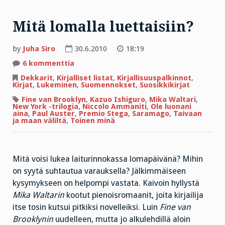
Mitä lomalla luettaisiin?
by
Juha Siro
30.6.2010
18:19
artikkeliin
6 kommenttia
Mitä
lomalla
Dekkarit
,
Kirjalliset listat
,
Kirjallisuuspalkinnot
,
luettaisiin?
Kirjat
,
Lukeminen
,
Suomennokset
,
Suosikkikirjat
Fine van Brooklyn
,
Kazuo Ishiguro
,
Mika Waltari
,
New York -trilogia
,
Niccolo Ammaniti
,
Ole luonani
aina
,
Paul Auster
,
Premio Stega
,
Saramago
,
Taivaan
ja maan väliltä
,
Toinen minä
Mitä voisi lukea laiturinnokassa lomapäivänä? Mihin
on syytä suhtautua varauksella? Jälkimmäiseen
kysymykseen on helpompi vastata. Kaivoin hyllystä
Mika Waltarin
kootut pienoisromaanit, joita kirjailija
itse tosin kutsui pitkiksi novelleiksi. Luin
Fine van
Brooklynin
uudelleen, mutta jo alkulehdillä aloin