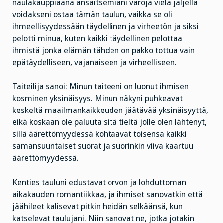
naulakauppiaana ansaitsemiani varoja vielä jäljellä
voidakseni ostaa tämän taulun, vaikka se oli
ihmeellisyydessään täydellinen ja virheetön ja siksi
pelotti minua, kuten kaikki täydellinen pelottaa
ihmistä jonka elämän tähden on pakko tottua vain
epätäydelliseen, vajanaiseen ja virheelliseen.
Taiteilija sanoi: Minun taiteeni on luonut ihmisen
kosminen yksinäisyys. Minun näkyni puhkeavat
keskeltä maailmankaikkeuden jäätävää yksinäisyyttä,
eikä koskaan ole paluuta sitä tieltä jolle olen lähtenyt,
sillä äärettömyydessä kohtaavat toisensa kaikki
samansuuntaiset suorat ja suorinkin viiva kaartuu
äärettömyydessä.
Kenties tauluni edustavat orvon ja lohduttoman
aikakauden romantiikkaa, ja ihmiset sanovatkin että
jäähileet kalisevat pitkin heidän selkäänsä, kun
katselevat taulujani. Niin sanovat ne, jotka jotakin