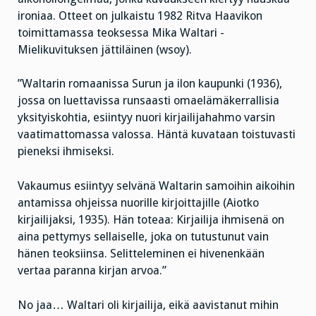
ironiaa. Otteet on julkaistu 1982 Ritva Haavikon
toimittamassa teoksessa Mika Waltari -
Mielikuvituksen jättiläinen (wsoy).
”Waltarin romaanissa Surun ja ilon kaupunki (1936),
jossa on luettavissa runsaasti omaelämäkerrallisia
yksityiskohtia, esiintyy nuori kirjailijahahmo varsin
vaatimattomassa valossa. Häntä kuvataan toistuvasti
pieneksi ihmiseksi.
Vakaumus esiintyy selvänä Waltarin samoihin aikoihin
antamissa ohjeissa nuorille kirjoittajille (Aiotko
kirjailijaksi, 1935). Hän toteaa: Kirjailija ihmisenä on
aina pettymys sellaiselle, joka on tutustunut vain
hänen teoksiinsa. Selitteleminen ei hivenenkään
vertaa paranna kirjan arvoa.”
No jaa… Waltari oli kirjailija, eikä aavistanut mihin