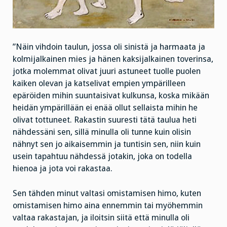
”Näin vihdoin taulun, jossa oli sinistä ja harmaata ja
kolmijalkainen mies ja hänen kaksijalkainen toverinsa,
jotka molemmat olivat juuri astuneet tuolle puolen
kaiken olevan ja katselivat empien ympärilleen
epäröiden mihin suuntaisivat kulkunsa, koska mikään
heidän ympärillään ei enää ollut sellaista mihin he
olivat tottuneet. Rakastin suuresti tätä taulua heti
nähdessäni sen, sillä minulla oli tunne kuin olisin
nähnyt sen jo aikaisemmin ja tuntisin sen, niin kuin
usein tapahtuu nähdessä jotakin, joka on todella
hienoa ja jota voi rakastaa.
Sen tähden minut valtasi omistamisen himo, kuten
omistamisen himo aina ennemmin tai myöhemmin
valtaa rakastajan, ja iloitsin siitä että minulla oli