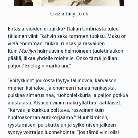
Craziadaily.co.uk
Entäs arvioiden erotiikka? Italian Umbriasta tulee
tällainen viini: ”kahvin sekä tammen tuoksu. Maku on
vielä enemmän, tiukka, runsas ja rasvainen.
Kuin
Marilyn
hulmuavine helmoineen tuuletinaukon
päällä, liikaa yhdelle miehelle. Onko tämä jo liian
paljon? Enologin märkä uni.”
”Voitykkien” joukosta löytyy tallinovea, karvaisen
miehen kainaloa, jalohomeen ihanaa henkäystä,
pulskaa simarusinaa, ruohonleikkuria ja paljon potkua
alusta asti. Alsacen viinin maku yllättää raatilaiset:
”Karvas ja kurkkua polttava, rasvainen kuin
huoltoaseman autokorjaamo.” Nuuhkimisen,
ryystämisen, purskuttelun ja sylkemisen jälkeen
syntyy voittajan luonnehdinta: ”Jos tämä viini olisi