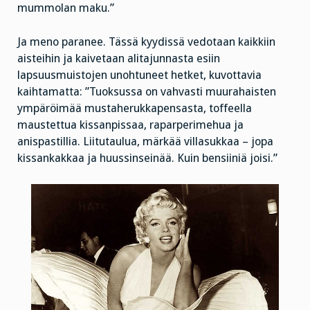
mummolan maku.”
Ja meno paranee. Tässä kyydissä vedotaan kaikkiin
aisteihin ja kaivetaan alitajunnasta esiin
lapsuusmuistojen unohtuneet hetket, kuvottavia
kaihtamatta: ”Tuoksussa on vahvasti muurahaisten
ympäröimää mustaherukkapensasta, toffeella
maustettua kissanpissaa, raparperimehua ja
anispastillia. Liitutaulua, märkää villasukkaa – jopa
kissankakkaa ja huussinseinää. Kuin bensiiniä joisi.”