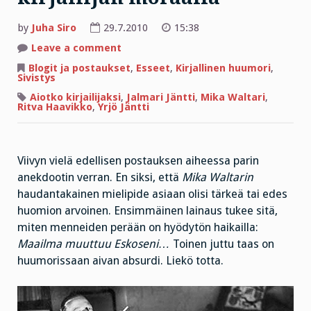
by
Juha Siro
29.7.2010
15:38
on
Leave a comment
Kustantajan
koira
Blogit ja postaukset
,
Esseet
,
Kirjallinen huumori
,
vahtii
Sivistys
kirjailijan
moraalia
Aiotko kirjailijaksi
,
Jalmari Jäntti
,
Mika Waltari
,
Ritva Haavikko
,
Yrjö Jäntti
Viivyn vielä edellisen postauksen aiheessa parin
anekdootin verran. En siksi, että
Mika Waltarin
haudantakainen mielipide asiaan olisi tärkeä tai edes
huomion arvoinen. Ensimmäinen lainaus tukee sitä,
miten menneiden perään on hyödytön haikailla:
Maailma muuttuu Eskoseni…
Toinen juttu taas on
huumorissaan aivan absurdi. Liekö totta.