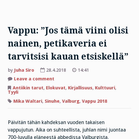
Vappu: ”Jos tämä viini olisi
nainen, petikaveria ei
tarvitsisi kauan etsiskellä”
by
Juha Siro
28.4.2018
14:41
on
Leave a comment
Vappu:
”Jos
Antiikin tarut
,
Elokuvat
,
Kirjallisuus
,
Kulttuuri
,
tämä
Tyyli
viini
olisi
Mika Waltari
,
Sinuhe
,
Valburg
,
Vappu 2018
nainen,
petikaveria
ei
tarvitsisi
kauan
Päivitän tähän kahdeksan vuoden takaisen
etsiskellä”
vappujutun. Aika on suhteellista, juhlan nimi juontaa
700-luvulla eläneestä abbedissa Valburgista.