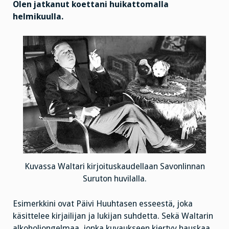
Olen jatkanut koettani huikattomalla
helmikuulla.
Kuvassa Waltari kirjoituskaudellaan Savonlinnan
Suruton huvilalla.
Esimerkkini ovat Päivi Huuhtasen esseestä, joka
käsittelee kirjailijan ja lukijan suhdetta. Sekä Waltarin
alkoholiongelmaa, jonka kuvaukseen kiertyy hauskaa