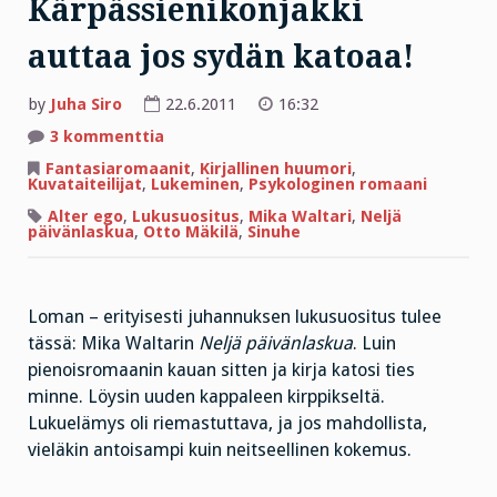
Kärpässienikonjakki
auttaa jos sydän katoaa!
by
Juha Siro
22.6.2011
16:32
artikkeliin
3 kommenttia
Kärpässienikonjakki
auttaa
Fantasiaromaanit
,
Kirjallinen huumori
,
jos
Kuvataiteilijat
,
Lukeminen
,
Psykologinen romaani
sydän
katoaa!
Alter ego
,
Lukusuositus
,
Mika Waltari
,
Neljä
päivänlaskua
,
Otto Mäkilä
,
Sinuhe
Loman – erityisesti juhannuksen lukusuositus tulee
tässä: Mika Waltarin
Neljä päivänlaskua
. Luin
pienoisromaanin kauan sitten ja kirja katosi ties
minne. Löysin uuden kappaleen kirppikseltä.
Lukuelämys oli riemastuttava, ja jos mahdollista,
vieläkin antoisampi kuin neitseellinen kokemus.