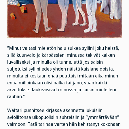
”Minut valtasi mieletön halu sulkea syliini joku heistä,
sillä kuunvalo ja kärpässieni minussa tekivät kaiken
luvalliseksi ja minulla oli tunne, että jos saisin
suljetuksi syliini edes yhden näistä kaislaneidoista,
minulta ei koskaan enää puuttuisi mitään eikä minun
enää milloinkaan olisi nälkä tai jano, vaan kaikki
arvoitukset laukeaisivat minussa ja saisin mielelleni
rauhan.”
Waltari punnitsee kirjassa asennetta lukuisiin
avioliitonsa ulkopuolisiin suhteisiin ja ”ymmärtävään”
vaimoon. Tätä tarinaa varten hän kehittänyt kokonaan