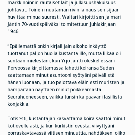
markkinoinnin rautaiset lait ja julkisuushakuisuus
johtavat. Toinen muutaman rivin lainaus sen sijaan
huvittaa minua suuresti. Waltari kirjoitti sen Jalmari
Jäntin 70-vuotispäiväksi toimitettuun Juhlakirjaan
1946.
”Epäilemättä onkin kirjailijain alkoholinkäyttö
tuottanut paljon huolia kustantajille, mutta liikaa oli
sentään mielestäni, kun Yrjö Jäntti oleskellessani
Porvoossa kirjoittamassa lähetti koiransa Suden
saattamaan minut asuntooni syötyäni päivällistä
hänen luonaan, ja tuo pelottava eläin esti muristen ja
hampaitaan näyttäen minut poikkeamasta
Seurahuoneeseen, vaikka tunsin kaipaavani lasillista
konjakkia.
Totisesti, kustantajan kasvattama koira saattoi minut
kotiovelle asti, ja kun kurkistin ovesta, viivyttyäni
porraskäytävässä viitisen minuuttia, nähdäkseni oliko