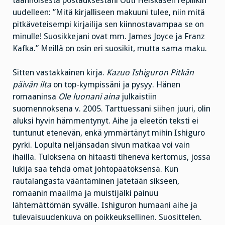
taannoisesta postauksestani Outi Heiskasen repliikin
uudelleen: ”Mitä kirjalliseen makuuni tulee, niin mitä
pitkäveteisempi kirjailija sen kiinnostavampaa se on
minulle! Suosikkejani ovat mm. James Joyce ja Franz
Kafka.” Meillä on osin eri suosikit, mutta sama maku.
Sitten vastakkainen kirja.
Kazuo Ishiguron Pitkän
päivän ilta
on top-kympissäni ja pysyy. Hänen
romaaninsa
Ole luonani aina
julkaistiin
suomennoksena v. 2005. Tarttuessani siihen juuri, olin
aluksi hyvin hämmentynyt. Aihe ja eleetön teksti ei
tuntunut etenevän, enkä ymmärtänyt mihin Ishiguro
pyrki. Lopulta neljänsadan sivun matkaa voi vain
ihailla. Tuloksena on hitaasti tihenevä kertomus, jossa
lukija saa tehdä omat johtopäätöksensä. Kun
rautalangasta vääntäminen jätetään sikseen,
romaanin maailma ja muistijälki painuu
lähtemättömän syvälle. Ishiguron humaani aihe ja
tulevaisuudenkuva on poikkeuksellinen. Suosittelen.