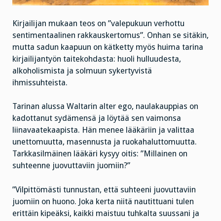
Kirjailijan mukaan teos on ”valepukuun verhottu
sentimentaalinen rakkauskertomus”. Onhan se sitäkin,
mutta sadun kaapuun on kätketty myös huima tarina
kirjailijantyön taitekohdasta: huoli hulluudesta,
alkoholismista ja solmuun sykertyvistä
ihmissuhteista.
Tarinan alussa Waltarin alter ego, naulakauppias on
kadottanut sydämensä ja löytää sen vaimonsa
liinavaatekaapista. Hän menee lääkäriin ja valittaa
unettomuutta, masennusta ja ruokahaluttomuutta.
Tarkkasilmäinen lääkäri kysyy oitis: ”Millainen on
suhteenne juovuttaviin juomiin?”
”Vilpittömästi tunnustan, että suhteeni juovuttaviin
juomiin on huono. Joka kerta niitä nautittuani tulen
erittäin kipeäksi, kaikki maistuu tuhkalta suussani ja