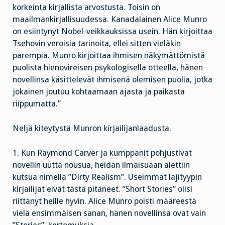
korkeinta kirjallista arvostusta. Toisin on
maailmankirjallisuudessa. Kanadalainen Alice Munro
on esiintynyt Nobel-veikkauksissa usein. Hän kirjoittaa
Tsehovin veroisia tarinoita, ellei sitten vieläkin
parempia. Munro kirjoittaa ihmisen näkymättömistä
puolista hienovireisen psykologisella otteella, hänen
novellinsa käsittelevät ihmisenä olemisen puolia, jotka
jokainen joutuu kohtaamaan ajasta ja paikasta
riippumatta.”
Neljä kiteytystä Munron kirjailijanlaadusta.
1. Kun Raymond Carver ja kumppanit pohjustivat
novellin uutta nousua, heidän ilmaisuaan alettiin
kutsua nimellä ”Dirty Realism”. Useimmat lajityypin
kirjailijat eivät tästä pitäneet. ”Short Stories” olisi
riittänyt heille hyvin. Alice Munro poisti määreestä
vielä ensimmäisen sanan, hänen novellinsa ovat vain