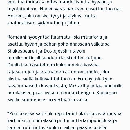
edustaa tarinassa edes mahdollisuutta hyvään ja
myötätuntoon. Hänen vastaparikseen asettuu tuomari
Holden, joka on sivistynyt ja älykäs, mutta
saatanallisen sydämetön ja julma.
Romaani hyödyntää Raamatullisia metaforia ja
asettuu hyvän ja pahan pohdinnassaan vaikkapa
Shakespearen ja Dostojevskin tavoin
maailmankirjallisuuden klassikoiden ketjuun.
Dualistisen asetelman kolmanneksi kasvaa
rajaseutujen ja erämaiden armoton luonto, joka
alistaa siellä kulkevat tahtoonsa. Eikä nyt ole kyse
tavanomaisista kuvauksista, McCarthy antaa luonnolle
omalakisen ja aktiivisen toimijan hengen. Kaijamari
Sivillin suomennos on vertaansa vailla.
”Pohjoisessa sade oli riepottanut ukkospilvistä mustia
kärhiä kuin juomalasiin pudonnutta lampunnokea ja
sateen rummutus kuului mailien päästä öisellä