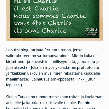
Lopuksi blogi tarjoaa Perjantairunon, jonka
valintakriteeri on sattumanvarainen. Mietin kuka on
kirjoittanut jatkuvasti inhimillisyydestä, Jumalasta ja
Jeesuksesta. (Joka on myös yksi islamin profeetoista
ja ”kaikkien uskovien muslimien rakastama kaikkialla
maailmassa.” Lainaus Islam-oppaasta, linkki jutun
lopussa.)
Sirkka Turkka on tuonut runoissaan uskon ja kuoleman
arkiselle ja kaikkia koskettavalle tasolle. Poimin
kotihyllystä hänen sattumanvaraisen teoksensa ja