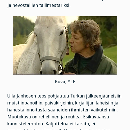
ja hevostallien tallimestariksi.
Kuva, YLE
Ulla Janhosen teos pohjautuu Turkan jälkeenjääneisiin
muistiinpanoihin, päiväkirjoihin, kirjailijan läheisiin ja
hänestä innoitusta saaneiden ihmisten vaikutelmiin.
Muotokuva on rehellinen ja rouhea. Esikuvaansa
kaunistelematon. Kaljottelua ei karsita, ei