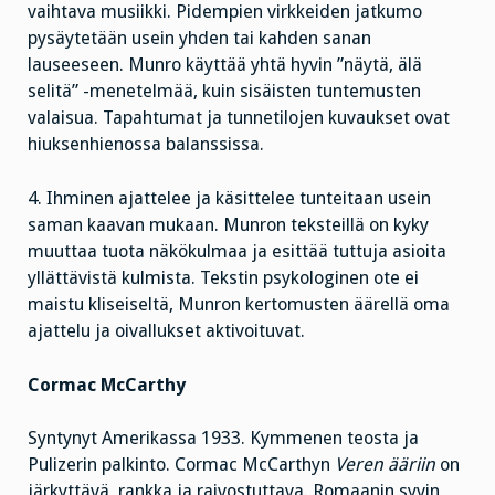
vaihtava musiikki. Pidempien virkkeiden jatkumo
pysäytetään usein yhden tai kahden sanan
lauseeseen. Munro käyttää yhtä hyvin ”näytä, älä
selitä” -menetelmää, kuin sisäisten tuntemusten
valaisua. Tapahtumat ja tunnetilojen kuvaukset ovat
hiuksenhienossa balanssissa.
4. Ihminen ajattelee ja käsittelee tunteitaan usein
saman kaavan mukaan. Munron teksteillä on kyky
muuttaa tuota näkökulmaa ja esittää tuttuja asioita
yllättävistä kulmista. Tekstin psykologinen ote ei
maistu kliseiseltä, Munron kertomusten äärellä oma
ajattelu ja oivallukset aktivoituvat.
Cormac McCarthy
Syntynyt Amerikassa 1933. Kymmenen teosta ja
Pulizerin palkinto. Cormac McCarthyn
Veren ääriin
on
järkyttävä, rankka ja raivostuttava. Romaanin syvin