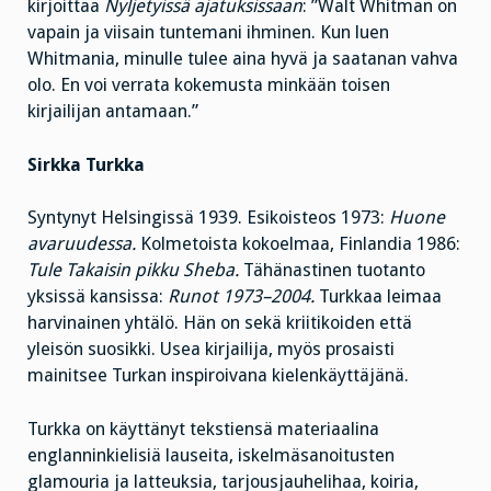
kirjoittaa
Nyljetyissä ajatuksissaan
: ”Walt Whitman on
vapain ja viisain tuntemani ihminen. Kun luen
Whitmania, minulle tulee aina hyvä ja saatanan vahva
olo. En voi verrata kokemusta minkään toisen
kirjailijan antamaan.”
Sirkka Turkka
Syntynyt Helsingissä 1939. Esikoisteos 1973:
Huone
avaruudessa.
Kolmetoista kokoelmaa, Finlandia 1986:
Tule Takaisin pikku Sheba.
Tähänastinen tuotanto
yksissä kansissa:
Runot 1973–2004.
Turkkaa leimaa
harvinainen yhtälö. Hän on sekä kriitikoiden että
yleisön suosikki. Usea kirjailija, myös prosaisti
mainitsee Turkan inspiroivana kielenkäyttäjänä.
Turkka on käyttänyt tekstiensä materiaalina
englanninkielisiä lauseita, iskelmäsanoitusten
glamouria ja latteuksia, tarjousjauhelihaa, koiria,