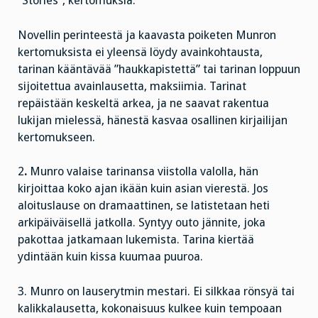
”Stories”, kertomuksia.
Novellin perinteestä ja kaavasta poiketen Munron
kertomuksista ei yleensä löydy avainkohtausta,
tarinan kääntävää ”haukkapistettä” tai tarinan loppuun
sijoitettua avainlausetta, maksiimia. Tarinat
repäistään keskeltä arkea, ja ne saavat rakentua
lukijan mielessä, hänestä kasvaa osallinen kirjailijan
kertomukseen.
2
.
Munro valaise tarinansa viistolla valolla, hän
kirjoittaa koko ajan ikään kuin asian vierestä. Jos
aloituslause on dramaattinen, se latistetaan heti
arkipäiväisellä jatkolla. Syntyy outo jännite, joka
pakottaa jatkamaan lukemista. Tarina kiertää
ydintään kuin kissa kuumaa puuroa.
3.
Munro on lauserytmin mestari. Ei silkkaa rönsyä tai
kalikkalausetta, kokonaisuus kulkee kuin tempoaan