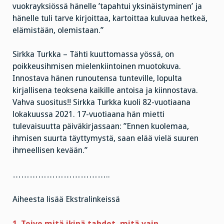
vuokrayksiössä hänelle ’tapahtui yksinäistyminen’ ja
hänelle tuli tarve kirjoittaa, kartoittaa kuluvaa hetkeä,
elämistään, olemistaan.”
Sirkka Turkka – Tähti kuuttomassa yössä, on
poikkeusihmisen mielenkiintoinen muotokuva.
Innostava hänen runoutensa tunteville, lopulta
kirjallisena teoksena kaikille antoisa ja kiinnostava.
Vahva suositus!! Sirkka Turkka kuoli 82-vuotiaana
lokakuussa 2021. 17-vuotiaana hän mietti
tulevaisuutta päiväkirjassaan: ”Ennen kuolemaa,
ihmisen suurta täyttymystä, saan elää vielä suuren
ihmeellisen kevään.”
……………………………..
Aiheesta lisää Ekstralinkeissä
1. Toivo mitä ikinä tahdot, mitä vain