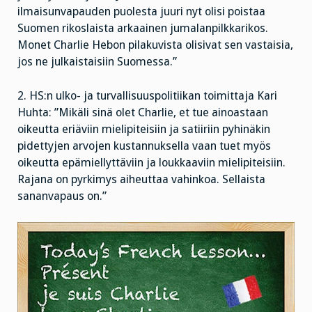
ilmaisunvapauden puolesta juuri nyt olisi poistaa
Suomen rikoslaista arkaainen jumalanpilkkarikos.
Monet Charlie Hebon pilakuvista olisivat sen vastaisia,
jos ne julkaistaisiin Suomessa.”
2. HS:n ulko- ja turvallisuuspolitiikan toimittaja Kari
Huhta: ”Mikäli sinä olet Charlie, et tue ainoastaan
oikeutta eriäviin mielipiteisiin ja satiiriin pyhinäkin
pidettyjen arvojen kustannuksella vaan tuet myös
oikeutta epämiellyttäviin ja loukkaaviin mielipiteisiin.
Rajana on pyrkimys aiheuttaa vahinkoa. Sellaista
sananvapaus on.”