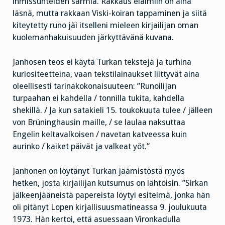
ihmissuhteiden särmiä. Rakkaus eläimiin on aina
läsnä, mutta rakkaan Viski-koiran tappaminen ja siitä
kiteytetty runo jäi itselleni mieleen kirjailijan oman
kuolemanhakuisuuden järkyttävänä kuvana.
Janhosen teos ei käytä Turkan tekstejä ja turhina
kuriositeetteina, vaan tekstilainaukset liittyvät aina
oleellisesti tarinakokonaisuuteen: ”Runoilijan
turpaahan ei kahdella / tonnilla tukita, kahdella
shekillä. / Ja kun satakieli 15. toukokuuta tulee / jälleen
von Brüninghausin maille, / se laulaa naksuttaa
Engelin keltavalkoisen / navetan katveessa kuin
aurinko / kaiket päivät ja valkeat yöt.”
Janhonen on löytänyt Turkan jäämistöstä myös
hetken, josta kirjailijan kutsumus on lähtöisin. ”Sirkan
jälkeenjääneistä papereista löytyi esitelmä, jonka hän
oli pitänyt Lopen kirjallisuusmatineassa 9. joulukuuta
1973. Hän kertoi, että asuessaan Vironkadulla