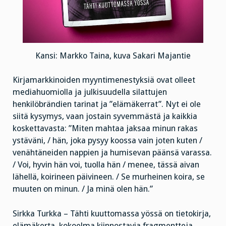
Kansi: Markko Taina, kuva Sakari Majantie
Kirjamarkkinoiden myyntimenestyksiä ovat olleet
mediahuomiolla ja julkisuudella silattujen
henkilöbrändien tarinat ja ”elämäkerrat”. Nyt ei ole
siitä kysymys, vaan jostain syvemmästä ja kaikkia
koskettavasta: ”Miten mahtaa jaksaa minun rakas
ystäväni, / hän, joka pysyy koossa vain joten kuten /
venähtäneiden nappien ja humisevan päänsä varassa.
/ Voi, hyvin hän voi, tuolla hän / menee, tässä aivan
lähellä, koirineen päivineen. / Se murheinen koira, se
muuten on minun. / Ja minä olen hän.”
Sirkka Turkka – Tähti kuuttomassa yössä on tietokirja,
elämäkerta, kokoelma kiinnostavia fragmentteja,