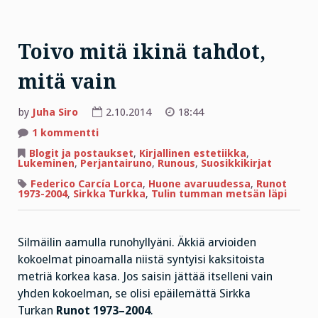
Toivo mitä ikinä tahdot,
mitä vain
by
Juha Siro
2.10.2014
18:44
artikkeliin
1 kommentti
Toivo
mitä
Blogit ja postaukset
,
Kirjallinen estetiikka
,
ikinä
Lukeminen
,
Perjantairuno
,
Runous
,
Suosikkikirjat
tahdot,
mitä
Federico Carcía Lorca
,
Huone avaruudessa
,
Runot
vain
1973-2004
,
Sirkka Turkka
,
Tulin tumman metsän läpi
Silmäilin aamulla runohyllyäni. Äkkiä arvioiden
kokoelmat pinoamalla niistä syntyisi kaksitoista
metriä korkea kasa. Jos saisin jättää itselleni vain
yhden kokoelman, se olisi epäilemättä Sirkka
Turkan
Runot 1973–2004
.