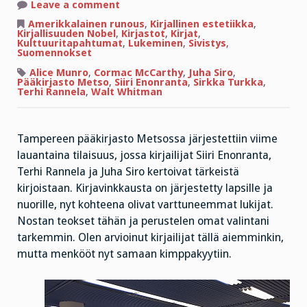
on
Leave a comment
Glamouria
ja
Amerikkalainen runous
,
Kirjallinen estetiikka
,
latteuksia,
Kirjallisuuden Nobel
,
Kirjastot
,
Kirjat
,
tarjousjauhelihaa,
Kulttuuritapahtumat
,
Lukeminen
,
Sivistys
,
koiria
Suomennokset
ja
hevosia
Alice Munro
,
Cormac McCarthy
,
Juha Siro
,
Pääkirjasto Metso
,
Siiri Enonranta
,
Sirkka Turkka
,
Terhi Rannela
,
Walt Whitman
Tampereen pääkirjasto Metsossa järjestettiin viime
lauantaina tilaisuus, jossa kirjailijat Siiri Enonranta,
Terhi Rannela ja Juha Siro kertoivat tärkeistä
kirjoistaan. Kirjavinkkausta on järjestetty lapsille ja
nuorille, nyt kohteena olivat varttuneemmat lukijat.
Nostan teokset tähän ja perustelen omat valintani
tarkemmin. Olen arvioinut kirjailijat tällä aiemminkin,
mutta menkööt nyt samaan kimppakyytiin.