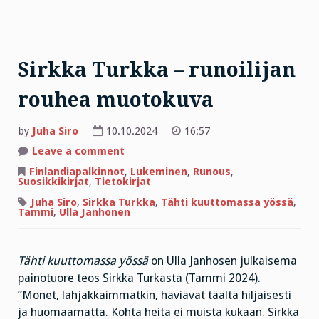
Sirkka Turkka – runoilijan
rouhea muotokuva
by
Juha Siro
10.10.2024
16:57
on
Leave a comment
Sirkka
Turkka
Finlandiapalkinnot
,
Lukeminen
,
Runous
,
–
Suosikkikirjat
,
Tietokirjat
runoilijan
rouhea
Juha Siro
,
Sirkka Turkka
,
Tähti kuuttomassa yössä
,
muotokuva
Tammi
,
Ulla Janhonen
Tähti kuuttomassa yössä
on Ulla Janhosen julkaisema
painotuore teos Sirkka Turkasta (Tammi 2024).
”Monet, lahjakkaimmatkin, häviävät täältä hiljaisesti
ja huomaamatta. Kohta heitä ei muista kukaan. Sirkka