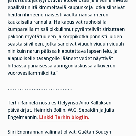
ja ratsastajat lyyhöttivät etukenossa ja aivan aiheesta
epäilivät niitä kimmeltäviä kaupunkeja jotka siinsivät
heidän ihmeenomaisesti vaeltamansa meren
kaukaisella rannalla. He kapusivat ruohoisilla
kumpareilla missä pikkulinnut pyrähtelivät sirkuttaen
pakoon myötätuuleen ja korppikotka ponnisti luiden
seasta siivilleen, jotka sanoivat viuuuh viuuuh viuuuh
niin kuin narun päässä kieputettava lapsen lelu, ja
alapuoliselle tasangolle jääneet vedet näyttivät
hitaassa punaisessa auringonlaskussa alkuveren
vuorovesilammikoilta.”
………………………………..
Terhi Rannela nosti esittelyynsä Aino Kallaksen
päiväkirjat, Heinrich Böllin, W.G. Sebaldin ja Julia
Engelmannin.
Linkki Terhin blogiin.
Siiri Enonrannan valinnat olivat: Gaétan Soucyn