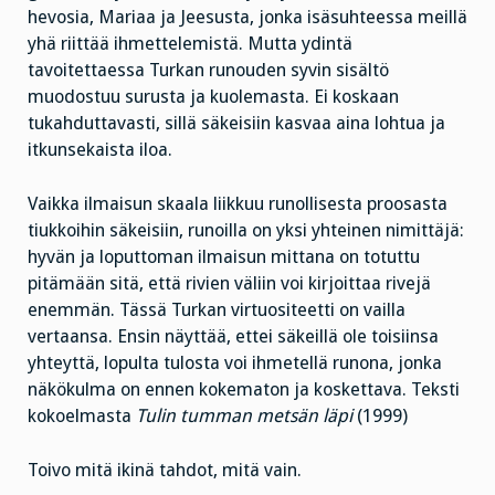
hevosia, Mariaa ja Jeesusta, jonka isäsuhteessa meillä
yhä riittää ihmettelemistä. Mutta ydintä
tavoitettaessa Turkan runouden syvin sisältö
muodostuu surusta ja kuolemasta. Ei koskaan
tukahduttavasti, sillä säkeisiin kasvaa aina lohtua ja
itkunsekaista iloa.
Vaikka ilmaisun skaala liikkuu runollisesta proosasta
tiukkoihin säkeisiin, runoilla on yksi yhteinen nimittäjä:
hyvän ja loputtoman ilmaisun mittana on totuttu
pitämään sitä, että rivien väliin voi kirjoittaa rivejä
enemmän. Tässä Turkan virtuositeetti on vailla
vertaansa. Ensin näyttää, ettei säkeillä ole toisiinsa
yhteyttä, lopulta tulosta voi ihmetellä runona, jonka
näkökulma on ennen kokematon ja koskettava. Teksti
kokoelmasta
Tulin tumman metsän läpi
(1999)
Toivo mitä ikinä tahdot, mitä vain.