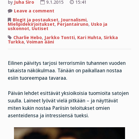
by
Juha Siro
9.1.2015
15:41
on
Leave a comment
Tuetko
oikeutta
Blogit ja postaukset
,
Journalismi
,
loukkaaviin
Mielipidekirjoitukset
,
Perjantairuno
,
Usko ja
ja
uskonnot
,
Uutiset
epämiellyttäviin
mielipiteisiin?
Charlie Hebo
,
Jarkko Tontti
,
Kari Huhta
,
Sirkka
Turkka
,
Voiman ääni
Eilinen päivitys tarjosi terrorismiin tuhannen vuoden
takaista näkökulmaa. Tänään on paikallaan nostaa
esiin tuoreempaa tavaraa.
Päivän lehdet esittävät yksioikoisia tuomioita satojen
suulla. Laineet lyövät vielä pitkään – ja näyttävät
miten kukin nostaa Pariisin teloitukset omien
asenteidensa ja intressiensä tueksi.