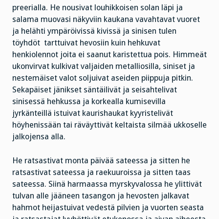
preerialla. He nousivat louhikkoisen solan läpi ja
salama muovasi näkyviin kaukana vavahtavat vuoret
ja helähti ympäröivissä kivissä ja sinisen tulen
töyhdöt tarttuivat hevosiin kuin hehkuvat
henkiolennot joita ei saanut karistettua pois. Himmeät
ukonvirvat kulkivat valjaiden metalliosilla, siniset ja
nestemäiset valot soljuivat aseiden piippuja pitkin.
Sekapäiset jänikset säntäilivät ja seisahtelivat
sinisessä hehkussa ja korkealla kumisevilla
jyrkänteillä istuivat kaurishaukat kyyristelivät
höyhenissään tai räväyttivät keltaista silmää ukkoselle
jalkojensa alla.
He ratsastivat monta päivää sateessa ja sitten he
ratsastivat sateessa ja raekuuroissa ja sitten taas
sateessa. Siinä harmaassa myrskyvalossa he ylittivät
tulvan alle jääneen tasangon ja hevosten jalkavat
hahmot heijastuivat vedestä pilvien ja vuorten seasta