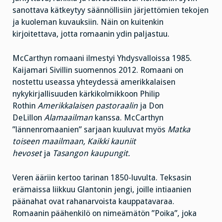
sanottava kätkeytyy säännöllisiin järjettömien tekojen
ja kuoleman kuvauksiin. Näin on kuitenkin
kirjoitettava, jotta romaanin ydin paljastuu.
McCarthyn romaani ilmestyi Yhdysvalloissa 1985.
Kaijamari Sivillin suomennos 2012. Romaani on
nostettu useassa yhteydessä amerikkalaisen
nykykirjallisuuden kärkikolmikkoon Philip
Rothin
Amerikkalaisen pastoraalin
ja Don
DeLillon
Alamaailman
kanssa. McCarthyn
”lännenromaanien” sarjaan kuuluvat myös
Matka
toiseen maailmaan, Kaikki kauniit
hevoset
ja
Tasangon kaupungit.
Veren ääriin kertoo tarinan 1850-luvulta. Teksasin
erämaissa liikkuu Glantonin jengi, joille intiaanien
päänahat ovat rahanarvoista kauppatavaraa.
Romaanin päähenkilö on nimeämätön ”Poika”, joka