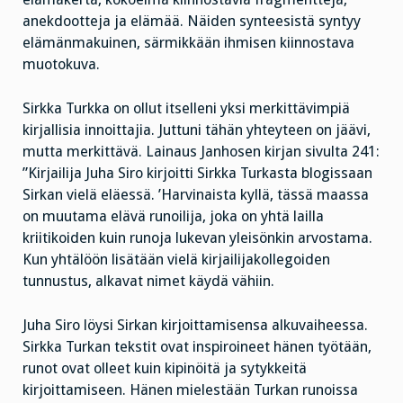
anekdootteja ja elämää. Näiden synteesistä syntyy
elämänmakuinen, särmikkään ihmisen kiinnostava
muotokuva.
Sirkka Turkka on ollut itselleni yksi merkittävimpiä
kirjallisia innoittajia. Juttuni tähän yhteyteen on jäävi,
mutta merkittävä. Lainaus Janhosen kirjan sivulta 241:
”Kirjailija Juha Siro kirjoitti Sirkka Turkasta blogissaan
Sirkan vielä eläessä. ’Harvinaista kyllä, tässä maassa
on muutama elävä runoilija, joka on yhtä lailla
kriitikoiden kuin runoja lukevan yleisönkin arvostama.
Kun yhtälöön lisätään vielä kirjailijakollegoiden
tunnustus, alkavat nimet käydä vähiin.
Juha Siro löysi Sirkan kirjoittamisensa alkuvaiheessa.
Sirkka Turkan tekstit ovat inspiroineet hänen työtään,
runot ovat olleet kuin kipinöitä ja sytykkeitä
kirjoittamiseen. Hänen mielestään Turkan runoissa