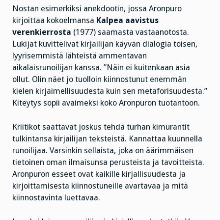
Nostan esimerkiksi anekdootin, jossa Aronpuro
kirjoittaa kokoelmansa
Kalpea aavistus
verenkierrosta
(1977) saamasta vastaanotosta.
Lukijat kuvittelivat kirjailijan käyvän dialogia toisen,
lyyrisemmistä lähteistä ammentavan
aikalaisrunoilijan kanssa. ”Näin ei kuitenkaan asia
ollut. Olin näet jo tuolloin kiinnostunut enemmän
kielen kirjaimellisuudesta kuin sen metaforisuudesta.”
Kiteytys sopii avaimeksi koko Aronpuron tuotantoon.
Kriitikot saattavat joskus tehdä turhan kimurantit
tulkintansa kirjailijan teksteistä. Kannattaa kuunnella
runoilijaa. Varsinkin sellaista, joka on äärimmäisen
tietoinen oman ilmaisunsa perusteista ja tavoitteista.
Aronpuron esseet ovat kaikille kirjallisuudesta ja
kirjoittamisesta kiinnostuneille avartavaa ja mitä
kiinnostavinta luettavaa.