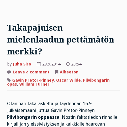
Takapajuisen
mielenlaadun pettämätön
merkki?
by
Juha Siro
29.9.2014
20:54
on
Leave a comment
Aiheeton
Takapajuisen
mielenlaadun
Gavin Pretor-Pinney
,
Oscar Wilde
,
Pilvibongarin
pettämätön
opas
,
William Turner
merkki?
Otan pari taka-askelta ja täydennän 16.9.
julkaisemaani juttua Gavin Pretor-Pinneyn
Pilvibongarin oppaasta
. Nostin faktatiedon rinnalle
kirjailijan yleissivistyksen ja kaikkialle haarovan