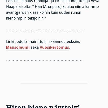
Lopuksi lainaus runoilija- ja kirjallisuudentutkija Vesa
Haapalaiselta: ” Hän (Aronpuro) kuuluu niin aikamme
avantgarden klassikoihin kuin uuden runon
hienoimpiin tekijöihin.”
………………………………………………….
Linkit edellä mainittuihin käännösteoksiin:
Mausoleumi
sekä
Vuosikertomus
.
…………………………………………………
Hiton hieno näyttely!