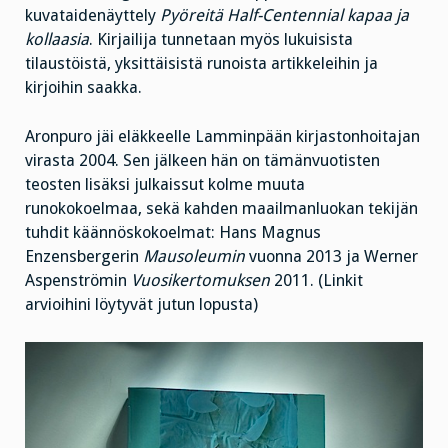
kuvataidenäyttely
Pyöreitä Half-Centennial kapaa ja
kollaasia
. Kirjailija tunnetaan myös lukuisista
tilaustöistä, yksittäisistä runoista artikkeleihin ja
kirjoihin saakka.
Aronpuro jäi eläkkeelle Lamminpään kirjastonhoitajan
virasta 2004. Sen jälkeen hän on tämänvuotisten
teosten lisäksi julkaissut kolme muuta
runokokoelmaa, sekä kahden maailmanluokan tekijän
tuhdit käännöskokoelmat: Hans Magnus
Enzensbergerin
Mausoleumin
vuonna 2013 ja Werner
Aspenströmin
Vuosikertomuksen
2011. (Linkit
arvioihini löytyvät jutun lopusta)