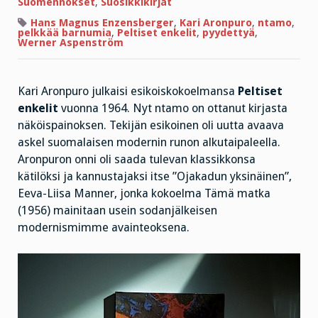
–
Suomennokset
,
Suosikkikirjat
viisikymmentä
vuotta
Hans Magnus Enzensberger
,
Kari Aronpuro
,
ntamo
,
avantgardea,
pelkkää barnumia
,
Peltiset enkelit
,
pyydettyä
,
nyt
Werner Aspenström
pelkkää
barnumia
Kari Aronpuro julkaisi esikoiskokoelmansa
Peltiset
enkelit
vuonna 1964. Nyt ntamo on ottanut kirjasta
näköispainoksen. Tekijän esikoinen oli uutta avaava
askel suomalaisen modernin runon alkutaipaleella.
Aronpuron onni oli saada tulevan klassikkonsa
kätilöksi ja kannustajaksi itse ”Ojakadun yksinäinen”,
Eeva-Liisa Manner, jonka kokoelma Tämä matka
(1956) mainitaan usein sodanjälkeisen
modernismimme avainteoksena.