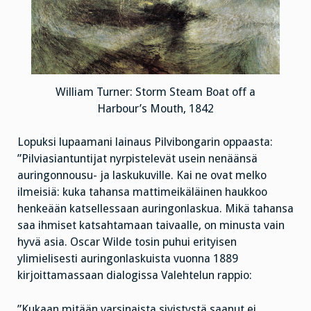
William Turner: Storm Steam Boat off a
Harbour’s Mouth, 1842
Lopuksi lupaamani lainaus Pilvibongarin oppaasta:
”Pilviasiantuntijat nyrpistelevät usein nenäänsä
auringonnousu- ja laskukuville. Kai ne ovat melko
ilmeisiä: kuka tahansa mattimeikäläinen haukkoo
henkeään katsellessaan auringonlaskua. Mikä tahansa
saa ihmiset katsahtamaan taivaalle, on minusta vain
hyvä asia. Oscar Wilde tosin puhui erityisen
ylimielisesti auringonlaskuista vuonna 1889
kirjoittamassaan dialogissa Valehtelun rappio:
”Kukaan mitään varsinaista sivistystä saanut ei