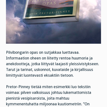
Pilvibongarin opas on sutjakkaa luettavaa.
Informaation oheen on liitetty rentoa huumoria ja
anekdootteja, jotka liittyvät laajasti yleissivistykseen.
Tarut ja tarinat, uskonnot, kuvataide ja kirjallisuus
limittyvät luontevasti eksaktiin tietoon.
Pretor-Pinney tietää miten esimerkki luo tekstiin
voimaa: pilven valkoisuus johtuu lukemattomista
pienistä vesipisaroista, joita mahtuu
kymmenentuhatta miljoonaa kuutiometriin. ”On