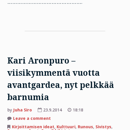
……………………………………….
Kari Aronpuro –
viisikymmentä vuotta
avantgardea, nyt pelkkää
barnumia
by
Juha Siro
23.9.2014
18:18
on
Leave a comment
Kari
Aronpuro
Kirjoittamisen ideat
,
Kulttuuri
,
Runous
,
Sivistys
,