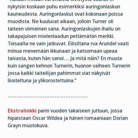
nykyisin koskaan puhu esimerkiksi auringonlaskun
kauneudesta. Auringonlaskut ovat kokonaan poissa
muodista. Ne kuuluvat aikaan, jolloin Turner oli
taiteen viimeinen sana. Auringonlaskujen ihailu on
takapajuisen mielenlaadun pettämätön merkki.
Toisaalta ne vain jatkuvat. Eilisiltana rva Arundel vaati
minua menemään ikkunaan ja katsomaan upeaa
taivasta, kuten hän sanoi… Ja mitä näin? En muuta
kuin sangen kehnon Turnerin, huonon vaiheen Turnerin
jossa kaikki taiteilijan pahimmat viat näkyivät
liioiteltuna ja ylikorostettuina.”
……………………………………….
Ekstralinkki
parin vuoden takaiseen juttuun, jossa
hipaistaan Oscar Wildea ja hänen romaaniaan Dorian
Grayn muotokuva.