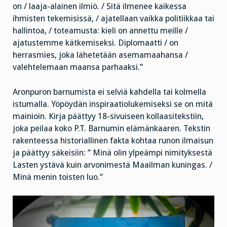
on / laaja-alainen ilmiö. / Sitä ilmenee kaikessa
ihmisten tekemisissä, / ajatellaan vaikka politiikkaa tai
hallintoa, / toteamusta: kieli on annettu meille /
ajatustemme kätkemiseksi. Diplomaatti / on
herrasmies, joka lähetetään asemamaahansa /
valehtelemaan maansa parhaaksi.”
Aronpuron barnumista ei selviä kahdella tai kolmella
istumalla. Yöpöydän inspiraatiolukemiseksi se on mitä
mainioin. Kirja päättyy 18-sivuiseen kollaasitekstiin,
joka peilaa koko P.T. Barnumin elämänkaaren. Tekstin
rakenteessa historiallinen fakta kohtaa runon ilmaisun
ja päättyy säkeisiin: ” Minä olin ylpeämpi nimityksestä
Lasten ystävä kuin arvonimestä Maailman kuningas. /
Minä menin toisten luo.”