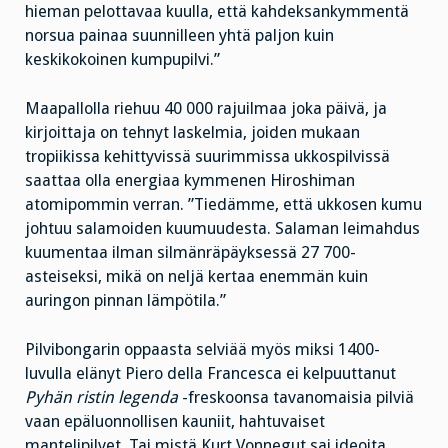
hieman pelottavaa kuulla, että kahdeksankymmentä
norsua painaa suunnilleen yhtä paljon kuin
keskikokoinen kumpupilvi.”
Maapallolla riehuu 40 000 rajuilmaa joka päivä, ja
kirjoittaja on tehnyt laskelmia, joiden mukaan
tropiikissa kehittyvissä suurimmissa ukkospilvissä
saattaa olla energiaa kymmenen Hiroshiman
atomipommin verran. ”Tiedämme, että ukkosen kumu
johtuu salamoiden kuumuudesta. Salaman leimahdus
kuumentaa ilman silmänräpäyksessä 27 700-
asteiseksi, mikä on neljä kertaa enemmän kuin
auringon pinnan lämpötila.”
Pilvibongarin oppaasta selviää myös miksi 1400-
luvulla elänyt Piero della Francesca ei kelpuuttanut
Pyhän ristin legenda
-freskoonsa tavanomaisia pilviä
vaan epäluonnollisen kauniit, hahtuvaiset
mantelipilvet. Tai mistä Kurt Vonnegut sai ideoita