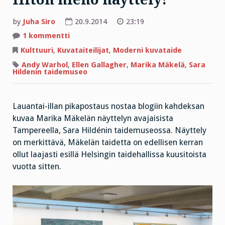
by
Juha Siro
20.9.2014
23:19
artikkeliin
1 kommentti
Hiton
hieno
Kulttuuri
,
Kuvataiteilijat
,
Moderni kuvataide
näyttely!
Andy Warhol
,
Ellen Gallagher
,
Marika Mäkelä
,
Sara
Hildenin taidemuseo
Lauantai-illan pikapostaus nostaa blogiin kahdeksan
kuvaa Marika Mäkelän näyttelyn avajaisista
Tampereella, Sara Hildénin taidemuseossa. Näyttely
on merkittävä, Mäkelän taidetta on edellisen kerran
ollut laajasti esillä Helsingin taidehallissa kuusitoista
vuotta sitten.