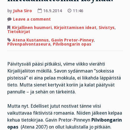
by
Juha Siro
16.9.2014
11:46
on
Leave a comment
Pilvibongarin
julistus:
Kirjallinen huumori
,
Kirjoittamisen ideat
,
Sivistys
,
”Pilvetön
Tietokirjat
elämä
olisi
Atena Kustannus
,
Gavin Pretor-Pinney
,
mittaamattoman
Pilvenpalvontaseura
,
Pilvibongarin opas
köyhää.”
Päivitysväli pääsi pitkäksi, viime viikko vierähti
Kirjailijaliiton mökillä. Savon sydänmaan ”sokeissa
pisteissä” ei aina pelaa mokkula, ei liikahda läppäristä
tieto. Mutta sienet kertyvät koriin ja kalat päätyvät
pannulle – ja sehän on tärkeintä.
Mutta nyt. Edelliset jutut nostivat tänne viisi
vaikuttavaa fiktiivistä romaania. Niiden jälkeen kelpaa
kehua tietokirjaa. Gavin Pretor-Pinneyn
Pilvibongarin
opas
(Atena 2007) on ollut lukulistalla jo pitkään.