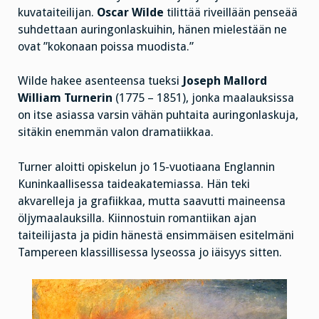
kuvataiteilijan.
Oscar Wilde
tilittää riveillään penseää
suhdettaan auringonlaskuihin, hänen mielestään ne
ovat ”kokonaan poissa muodista.”
Wilde hakee asenteensa tueksi
Joseph Mallord
William Turnerin
(1775 – 1851), jonka maalauksissa
on itse asiassa varsin vähän puhtaita auringonlaskuja,
sitäkin enemmän valon dramatiikkaa.
Turner aloitti opiskelun jo 15-vuotiaana Englannin
Kuninkaallisessa taideakatemiassa. Hän teki
akvarelleja ja grafiikkaa, mutta saavutti maineensa
öljymaalauksilla. Kiinnostuin romantiikan ajan
taiteilijasta ja pidin hänestä ensimmäisen esitelmäni
Tampereen klassillisessa lyseossa jo iäisyys sitten.