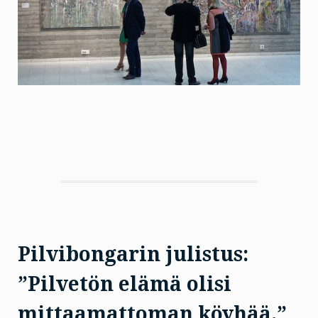
Pilvibongarin julistus:
”Pilvetön elämä olisi
mittaamattoman köyhää.”