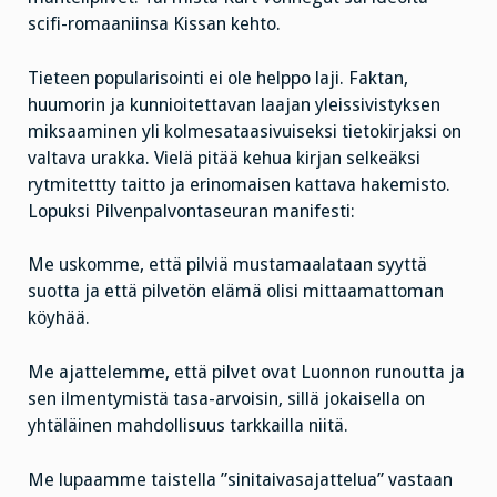
scifi-romaaniinsa Kissan kehto.
Tieteen popularisointi ei ole helppo laji. Faktan,
huumorin ja kunnioitettavan laajan yleissivistyksen
miksaaminen yli kolmesataasivuiseksi tietokirjaksi on
valtava urakka. Vielä pitää kehua kirjan selkeäksi
rytmitettty taitto ja erinomaisen kattava hakemisto.
Lopuksi Pilvenpalvontaseuran manifesti:
Me uskomme, että pilviä mustamaalataan syyttä
suotta ja että pilvetön elämä olisi mittaamattoman
köyhää.
Me ajattelemme, että pilvet ovat Luonnon runoutta ja
sen ilmentymistä tasa-arvoisin, sillä jokaisella on
yhtäläinen mahdollisuus tarkkailla niitä.
Me lupaamme taistella ”sinitaivasajattelua” vastaan