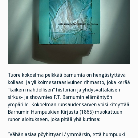
Tuore kokoelma pelkkää barnumia on hengästyttävä
kollaasi ja yli kolmesataasivuinen rihmasto, joka kerää
”kaiken mahdollisen” historian ja yhdysvaltalaisen
sirkus- ja showmies P.T. Barnumin elämäntyön
ympärille. Kokoelman runsaudensarven voisi kiteyttää
Barnumin Humpuukien Kirjasta (1865) muokattuun
runon aloitukseen, joka pitää yhä kutinsa:
”Vähän asiaa pöyhittyäni / ymmärsin, että humpuuki