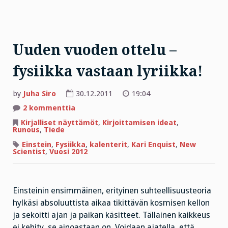
Uuden vuoden ottelu –
fysiikka vastaan lyriikka!
by
Juha Siro
30.12.2011
19:04
artikkeliin
2 kommenttia
Uuden
vuoden
Kirjalliset näyttämöt
,
Kirjoittamisen ideat
,
ottelu
Runous
,
Tiede
–
fysiikka
Einstein
,
Fysiikka
,
kalenterit
,
Kari Enquist
,
New
vastaan
Scientist
,
Vuosi 2012
lyriikka!
Einsteinin ensimmäinen, erityinen suhteellisuusteoria
hylkäsi absoluuttista aikaa tikittävän kosmisen kellon
ja sekoitti ajan ja paikan käsitteet. Tällainen kaikkeus
ei kehity, se ainoastaan on. Voidaan ajatella, että