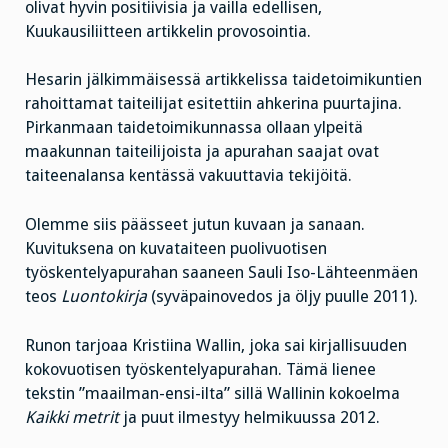
olivat hyvin positiivisia ja vailla edellisen,
Kuukausiliitteen artikkelin provosointia.
Hesarin jälkimmäisessä artikkelissa taidetoimikuntien
rahoittamat taiteilijat esitettiin ahkerina puurtajina.
Pirkanmaan taidetoimikunnassa ollaan ylpeitä
maakunnan taiteilijoista ja apurahan saajat ovat
taiteenalansa kentässä vakuuttavia tekijöitä.
Olemme siis päässeet jutun kuvaan ja sanaan.
Kuvituksena on kuvataiteen puolivuotisen
työskentelyapurahan saaneen Sauli Iso-Lähteenmäen
teos
Luontokirja
(syväpainovedos ja öljy puulle 2011).
Runon tarjoaa Kristiina Wallin, joka sai kirjallisuuden
kokovuotisen työskentelyapurahan. Tämä lienee
tekstin ”maailman-ensi-ilta” sillä Wallinin kokoelma
Kaikki metrit
ja puut ilmestyy helmikuussa 2012.