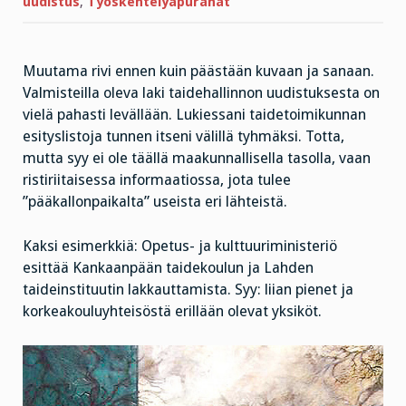
uudistus
,
Työskentelyapurahat
Muutama rivi ennen kuin päästään kuvaan ja sanaan.
Valmisteilla oleva laki taidehallinnon uudistuksesta on
vielä pahasti levällään. Lukiessani taidetoimikunnan
esityslistoja tunnen itseni välillä tyhmäksi. Totta,
mutta syy ei ole täällä maakunnallisella tasolla, vaan
ristiriitaisessa informaatiossa, jota tulee
”pääkallonpaikalta” useista eri lähteistä.
Kaksi esimerkkiä: Opetus- ja kulttuuriministeriö
esittää Kankaanpään taidekoulun ja Lahden
taideinstituutin lakkauttamista. Syy: liian pienet ja
korkeakouluyhteisöstä erillään olevat yksiköt.