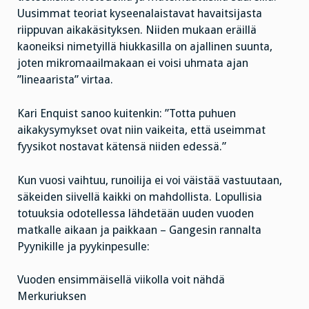
Uusimmat teoriat kyseenalaistavat havaitsijasta
riippuvan aikakäsityksen. Niiden mukaan eräillä
kaoneiksi nimetyillä hiukkasilla on ajallinen suunta,
joten mikromaailmakaan ei voisi uhmata ajan
”lineaarista” virtaa.
Kari Enquist sanoo kuitenkin: ”Totta puhuen
aikakysymykset ovat niin vaikeita, että useimmat
fyysikot nostavat kätensä niiden edessä.”
Kun vuosi vaihtuu, runoilija ei voi väistää vastuutaan,
säkeiden siivellä kaikki on mahdollista. Lopullisia
totuuksia odotellessa lähdetään uuden vuoden
matkalle aikaan ja paikkaan – Gangesin rannalta
Pyynikille ja pyykinpesulle:
Vuoden ensimmäisellä viikolla voit nähdä
Merkuriuksen