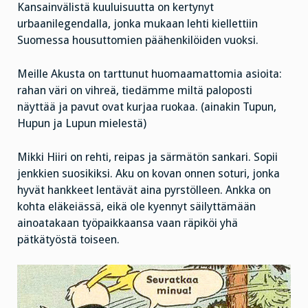
Kansainvälistä kuuluisuutta on kertynyt
urbaanilegendalla, jonka mukaan lehti kiellettiin
Suomessa housuttomien päähenkilöiden vuoksi.
Meille Akusta on tarttunut huomaamattomia asioita:
rahan väri on vihreä, tiedämme miltä paloposti
näyttää ja pavut ovat kurjaa ruokaa. (ainakin Tupun,
Hupun ja Lupun mielestä)
Mikki Hiiri on rehti, reipas ja särmätön sankari. Sopii
jenkkien suosikiksi. Aku on kovan onnen soturi, jonka
hyvät hankkeet lentävät aina pyrstölleen. Ankka on
kohta eläkeiässä, eikä ole kyennyt säilyttämään
ainoatakaan työpaikkaansa vaan räpiköi yhä
pätkätyöstä toiseen.