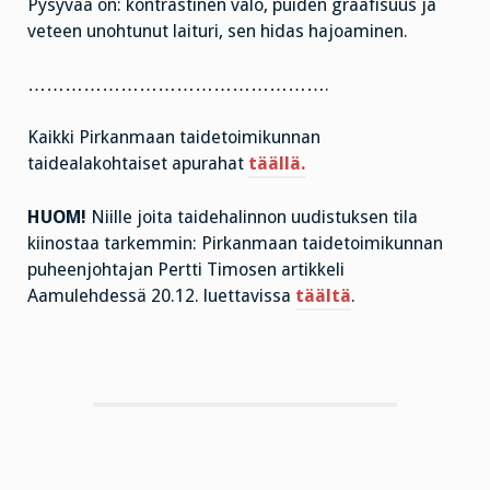
Pysyvää on: kontrastinen valo, puiden graafisuus ja
veteen unohtunut laituri, sen hidas hajoaminen.
………………………………………….
Kaikki Pirkanmaan taidetoimikunnan
taidealakohtaiset apurahat
täällä.
HUOM!
Niille joita taidehalinnon uudistuksen tila
kiinostaa tarkemmin: Pirkanmaan taidetoimikunnan
puheenjohtajan Pertti Timosen artikkeli
Aamulehdessä 20.12. luettavissa
täältä
.