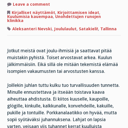
on
Leave a comment
Tylsän
tyypin
Kirjalliset näyttämöt
,
Kirjoittamisen ideat
,
Tallinnan-
Kuulumisia kauempaa
,
Unohdettujen runojen
joulu
klinikka
Aleksanteri Nevski
,
Joululaulut
,
Satakieli!
,
Tallinna
Jotkut meistä ovat joulu-ihmisiä ja saattavat pitää
muistakin pyhistä. Toiset arvostavat arkea. Kuulun
jälkimmäisiin. Eikä sillä ole mitään tekemistä elämää
isompien vakaumusten tai arvostusten kanssa.
Joillekin juhlan tuttu kulku tuo turvallisuuden tunnetta.
Minulle ennustettava ja itseään toistava kaava
aiheuttaa ahdistusta. Ei kiitos kuuselle, kaupoille,
glögille, kinkulle, kalkkunalle, konvehdeille, kakuille,
pukille ja tontuille. Porkkanalaatikko on hyvää, mutta
sopii syötäväksi juhannuksena. Lahjat on lapsia
varten, veisaan viis tuhannet kerrat kuulluista