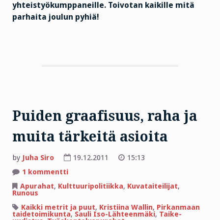
yhteistyökumppaneille. Toivotan kaikille mitä
parhaita joulun pyhiä!
Puiden graafisuus, raha ja
muita tärkeitä asioita
by
Juha Siro
19.12.2011
15:13
artikkeliin
1 kommentti
Puiden
graafisuus,
Apurahat
,
Kulttuuripolitiikka
,
Kuvataiteilijat
,
raha
Runous
ja
muita
Kaikki metrit ja puut
,
Kristiina Wallin
,
Pirkanmaan
tärkeitä
taidetoimikunta
,
Sauli Iso-Lähteenmäki
,
Taike-
asioita