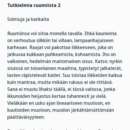
Tutkielmia ruumiista 2
Solmuja ja kankaita
Ruumiinsa voi sitoa monella tavalla. Ehkä kauneinta
on verhoutua silkkiin tai villaan, lampaanhajuiseen
karheaan. Raajat voi pakottaa liikkeeseen, joka on
jatkuvaa kukkaan puhkeamista, kohoamista. Iho on
valkoinen, hedelmän maitomainen sisus. Katso: nyrkin
sisässä on toisenlainen maailma, typistetyt jalkaterät,
lasten räpistelevät kädet. Suu toistaa liikkeiden kaikua
kuin mantraa, mutta mikään rukous ei ole riittävä.
Sana ei muutu lihaksi täällä, ei tässä valossa, jonka
ikkunoiden heijastus kertaa tuhannesti ja vielä.
Vieläkään en usko ajan lineaariseen muotoon, en
kuutioiden muotoon, muodon järkähtämättömään
päättäväisyyteen.