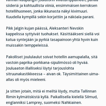
siideriä ja kohtuullista viiniä, ensimmäisen kerroksen
hotellihuoneen, jonka ikkunasta näkyi kivimuuri.
Kuudella kympillä sekin korjattiin ja näköala parani.
Pikk Jalgin kujan päässä, Aleksanteri Nevskin
kappelissa syttyivät tuohukset. Käsittääkseni siellä voi
katua syntejään ja pyrkiä tasapainoon yhtä hyvin kuin
muissakin temppeleissä.
Pakolliset joululaulut soivat hotellin aamupalalla, sitä
vastoin paprika-porkkana-sipulimössö oli hyvää.
Jouluaaton illalliseksi löytyi tarjouslohta
sitruunakastikkeessa – aivan ok. Täysimittainen uima-
allas oli myös mieleeni.
Ja sitten jotain, mitä ei meiltä löydy, mutta Tallinnan
Rimin kylmätiskistä kyllä. Paikallisella kielellä Silmud,
englanniksi Lamprey, suomeksi Nahkiainen.