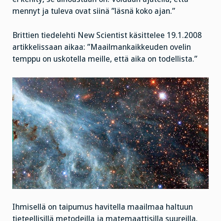
mennyt ja tuleva ovat siinä ”läsnä koko ajan.”
Brittien tiedelehti New Scientist käsittelee 19.1.2008
artikkelissaan aikaa: ”Maailmankaikkeuden ovelin
temppu on uskotella meille, että aika on todellista.”
Ihmisellä on taipumus havitella maailmaa haltuun
tieteellisillä metodeilla ja matemaattisilla suureilla.