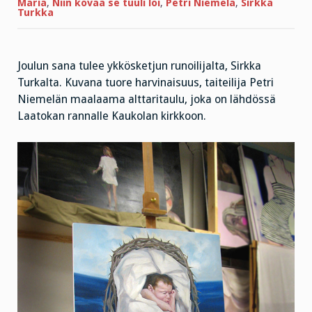
Maria
,
Niin kovaa se tuuli löi
,
Petri Niemelä
,
Sirkka
Turkka
Joulun sana tulee ykkösketjun runoilijalta, Sirkka
Turkalta. Kuvana tuore harvinaisuus, taiteilija Petri
Niemelän maalaama alttaritaulu, joka on lähdössä
Laatokan rannalle Kaukolan kirkkoon.