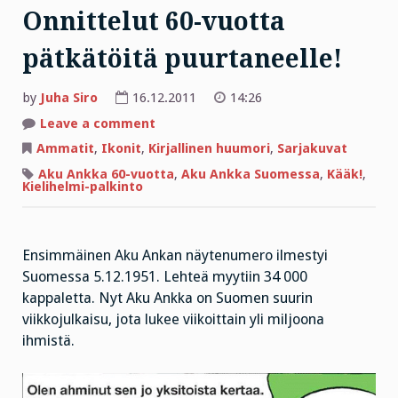
Onnittelut 60-vuotta
pätkätöitä puurtaneelle!
by
Juha Siro
16.12.2011
14:26
on
Leave a comment
Onnittelut
60-
Ammatit
,
Ikonit
,
Kirjallinen huumori
,
Sarjakuvat
vuotta
pätkätöitä
Aku Ankka 60-vuotta
,
Aku Ankka Suomessa
,
Kääk!
,
puurtaneelle!
Kielihelmi-palkinto
Ensimmäinen Aku Ankan näytenumero ilmestyi
Suomessa 5.12.1951. Lehteä myytiin 34 000
kappaletta. Nyt Aku Ankka on Suomen suurin
viikkojulkaisu, jota lukee viikoittain yli miljoona
ihmistä.