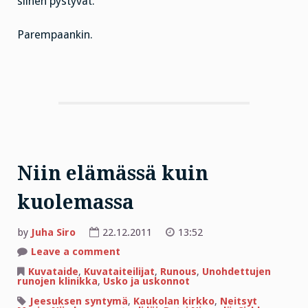
siihen pystyvät.
Parempaankin.
Niin elämässä kuin
kuolemassa
by
Juha Siro
22.12.2011
13:52
on
Leave a comment
Niin
elämässä
Kuvataide
,
Kuvataiteilijat
,
Runous
,
Unohdettujen
kuin
runojen klinikka
,
Usko ja uskonnot
kuolemassa
Jeesuksen syntymä
,
Kaukolan kirkko
,
Neitsyt