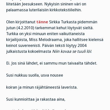
liitetään Jeesukseen. Nykyisin sininen väri on
palaamassa luterilaisiin kirkkotekstiileihin.
Olen kirjoittanut
tänne
Sirkka Turkasta pidemmän
jutun (4.2.2010) tarkemmat kehut löytyvät sieltä.
Turkka on yksi minuun eniten vaikuttaneista
kirjailijoista, Miss Melodraama, joka hallitsee kielensä
keinot suvereenisti. Päivän teksti löytyy 2004
julkaistusta kokoelmasta
Niin kovaa se tuuli löi
:
Ei. Jos sinä lähdet, ei sammu mun taivaalta tähdet.
Susi nukkuu suolla, usva nousee
koiran ja minun räjähtäneestä laverista.
Susi kunnioittaa ja rakastaa aina,