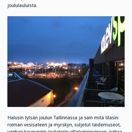
joululauluista.
Halusin tylsän joulun Tallinnassa ja sain mitä tilasin:
roiman vesisateen ja myrskyn, suljetut taidemuseot,
vanhan kaupungin joulutorin villatumppuineen, pahaa