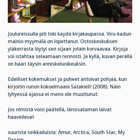
Joulureissulla piti toki käydä kirjakaupassa. Viru-kadun
mainio myymälä on lopettanut. Ostoskeskuksen
yläkerrasta löytyi sen sijaan jotain korvaavaa. Kirjoja
voi istahtaa selaamaan rennosti. Ja kyllä, kuvan perällä
on baari täysin anniskeluoikeuksin.
Edelliset kokemukset ja puheet antoivat pohjaa, kun
kirjoitin runon kokoelmaani Satakieli! (2008). Näin
lyhyessä ajassa ei meno ole muuttunut:
Jos nimistä voisi päätellä, länsisataman laivat
haaveilevat
suurista seikkailuista: Amur, Arctica, South Star, My
Dream.