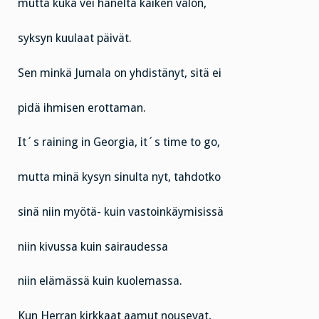
mutta kuka vei häneltä kaiken valon,
syksyn kuulaat päivät.
Sen minkä Jumala on yhdistänyt, sitä ei
pidä ihmisen erottaman.
It´s raining in Georgia, it´s time to go,
mutta minä kysyn sinulta nyt, tahdotko
sinä niin myötä- kuin vastoinkäymisissä
niin kivussa kuin sairaudessa
niin elämässä kuin kuolemassa.
Kun Herran kirkkaat aamut nousevat,