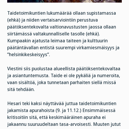
Taidetoimikuntien lukumäärää ollaan supistamassa
(ehkä) ja niiden vertaisarviointiin perustuva
päätöksentekovalta valtionavustusten jaossa ollaan
siirtämässä valtakunnalliselle tasolle (ehkä).
Kumpaakin ajatusta leimaa taiteen ja kulttuurin
päätäntävallan entistä suurempi virkamiesmäisyys ja
”helsinkikeskeisyys”.
Viestini siis puolustaa alueellista päätöksentekovaltaa
ja asiantuntemusta. Taide ei ole pykäliä ja numeroita,
vaan sisältöä, joka tunnetaan parhaiten siellä missä
sitä tehdään.
Hesari teki kaksi näyttävää juttua taidetoimikuntien
jakamista apurahoista (9. ja 11.12.) Ensimmäisessä
kritisoitiin sitä, että keskimääräinen apuraha ei
jakaannu suuruudeltaan tasa-arvoisesti. Muuten jutut