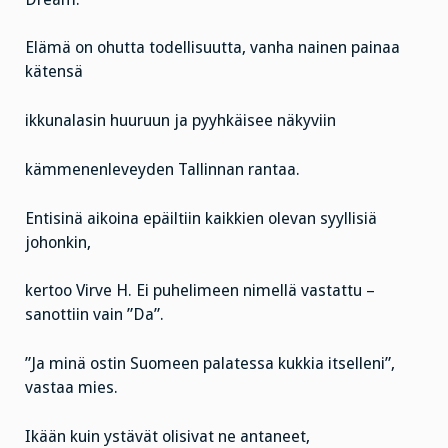
Elämä on ohutta todellisuutta, vanha nainen painaa
kätensä
ikkunalasin huuruun ja pyyhkäisee näkyviin
kämmenenleveyden Tallinnan rantaa.
Entisinä aikoina epäiltiin kaikkien olevan syyllisiä
johonkin,
kertoo Virve H. Ei puhelimeen nimellä vastattu –
sanottiin vain ”Da”.
”Ja minä ostin Suomeen palatessa kukkia itselleni”,
vastaa mies.
Ikään kuin ystävät olisivat ne antaneet,