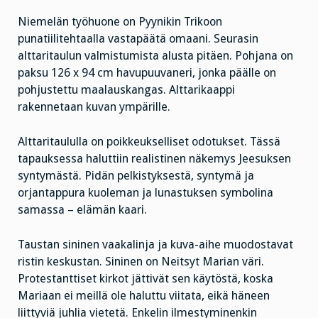
Niemelän työhuone on Pyynikin Trikoon
punatiilitehtaalla vastapäätä omaani. Seurasin
alttaritaulun valmistumista alusta pitäen. Pohjana on
paksu 126 x 94 cm havupuuvaneri, jonka päälle on
pohjustettu maalauskangas. Alttarikaappi
rakennetaan kuvan ympärille.
Alttaritaululla on poikkeukselliset odotukset. Tässä
tapauksessa haluttiin realistinen näkemys Jeesuksen
syntymästä. Pidän pelkistyksestä, syntymä ja
orjantappura kuoleman ja lunastuksen symbolina
samassa – elämän kaari.
Taustan sininen vaakalinja ja kuva-aihe muodostavat
ristin keskustan. Sininen on Neitsyt Marian väri.
Protestanttiset kirkot jättivät sen käytöstä, koska
Mariaan ei meillä ole haluttu viitata, eikä häneen
liittyviä juhlia vietetä. Enkelin ilmestyminenkin