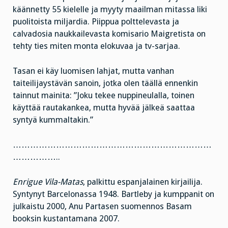
käännetty 55 kielelle ja myyty maailman mitassa liki
puolitoista miljardia. Piippua polttelevasta ja
calvadosia naukkailevasta komisario Maigretista on
tehty ties miten monta elokuvaa ja tv-sarjaa.
Tasan ei käy luomisen lahjat, mutta vanhan
taiteilijaystävän sanoin, jotka olen täällä ennenkin
tainnut mainita: ”Joku tekee nuppineulalla, toinen
käyttää rautakankea, mutta hyvää jälkeä saattaa
syntyä kummaltakin.”
……………………………………………………………
……………..
Enrigue Vila-Matas
, palkittu espanjalainen kirjailija.
Syntynyt Barcelonassa 1948. Bartleby ja kumppanit on
julkaistu 2000, Anu Partasen suomennos Basam
booksin kustantamana 2007.