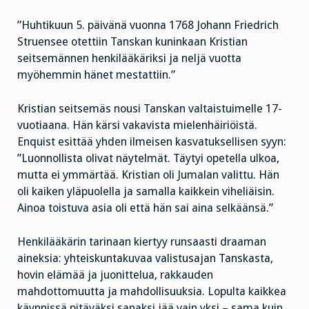
”Huhtikuun 5. päivänä vuonna 1768 Johann Friedrich
Struensee otettiin Tanskan kuninkaan Kristian
seitsemännen henkilääkäriksi ja neljä vuotta
myöhemmin hänet mestattiin.”
Kristian seitsemäs nousi Tanskan valtaistuimelle 17-
vuotiaana. Hän kärsi vakavista mielenhäiriöistä.
Enquist esittää yhden ilmeisen kasvatuksellisen
syyn:
”Luonnollista olivat näytelmät. Täytyi opetella ulkoa,
mutta ei ymmärtää. Kristian oli Jumalan valittu. Hän
oli kaiken yläpuolella ja samalla kaikkein viheliäisin.
Ainoa toistuva asia oli että hän sai aina selkäänsä.”
Henkilääkärin tarinaan kiertyy runsaasti draaman
aineksia: yhteiskuntakuvaa valistusajan Tanskasta,
hovin elämää ja juonittelua, rakkauden
mahdottomuutta ja mahdollisuuksia. Lopulta kaikkea
käynnissä pitäväksi sanaksi jää vain yksi – sama kuin