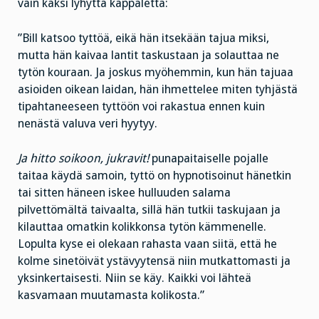
vain kaksi lyhyttä kappaletta:
”Bill katsoo tyttöä, eikä hän itsekään tajua miksi,
mutta hän kaivaa lantit taskustaan ja solauttaa ne
tytön kouraan. Ja joskus myöhemmin, kun hän tajuaa
asioiden oikean laidan, hän ihmettelee miten tyhjästä
tipahtaneeseen tyttöön voi rakastua ennen kuin
nenästä valuva veri hyytyy.
Ja hitto soikoon, jukravit!
punapaitaiselle pojalle
taitaa käydä samoin, tyttö on hypnotisoinut hänetkin
tai sitten häneen iskee hulluuden salama
pilvettömältä taivaalta, sillä hän tutkii taskujaan ja
kilauttaa omatkin kolikkonsa tytön kämmenelle.
Lopulta kyse ei olekaan rahasta vaan siitä, että he
kolme sinetöivät ystävyytensä niin mutkattomasti ja
yksinkertaisesti. Niin se käy. Kaikki voi lähteä
kasvamaan muutamasta kolikosta.”