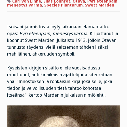
ja
Carl von Linné
,
Elias Lönnrot
,
Otava
,
Pyri eteenpäin
ikimainiot
menestys varma
,
Species Plantarum
,
Swett Marden
Isoisäni jäämistöstä löytyi aikanaan elämäntaito-
opas:
Pyri eteenpäin, menestys varma
. Kirjoittanut ja
koonnut Swett Marden. Julkaistu 1913, jolloin Otavan
tunnusta täydensi vielä seitsemän tähden lisäksi
mehiläinen, ahkeruuden symboli.
Kyseisten kirjojen sisältö ei ole vuosisadassa
muuttunut, antiikinaikaisia ajattelijoita siteerataan
yhä. ”Innostuksen ja rohkaisun kirja jokaiselle, joka
tiedon ja velvollisuuden tietä tahtoo kohottaa
itseänsä”, kertoo Mardenin julkaisun nimiölehti.