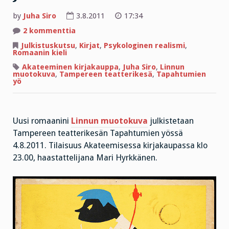
by
Juha Siro
3.8.2011
17:34
artikkeliin
2 kommenttia
”Bookmarkki”
kirjan
Julkistuskutsu
,
Kirjat
,
Psykologinen realismi
,
julkistuksesta!
Romaanin kieli
Akateeminen kirjakauppa
,
Juha Siro
,
Linnun
muotokuva
,
Tampereen teatterikesä
,
Tapahtumien
yö
Uusi romaanini
Linnun muotokuva
julkistetaan
Tampereen teatterikesän Tapahtumien yössä
4.8.2011. Tilaisuus Akateemisessa kirjakaupassa klo
23.00, haastattelijana Mari Hyrkkänen.