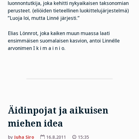
luonnontutkija, joka kehitti nykyaikaisen taksonomian
perusteet. (eliöiden tieteellinen luokittelujärjestelmä)
”Luoja loi, mutta Linné järjesti.”
Elias Lönnrot, joka kaiken muun muassa laati
ensimmäisen suomalaisen kasvion, antoi Linnélle
arvonimen I k i m a i n i o.
Äidinpojat ja aikuisen
miehen idea
by
Juha Siro
16.8.2011
15:35