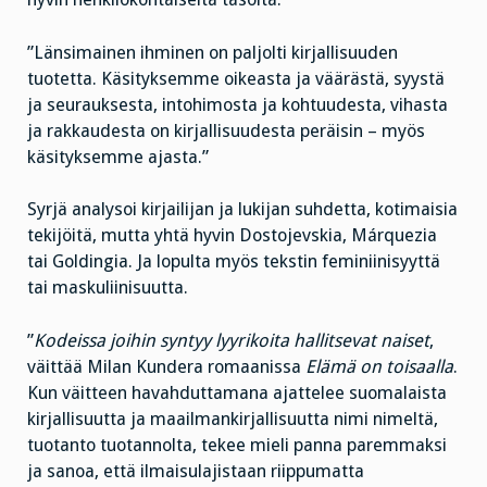
”Länsimainen ihminen on paljolti kirjallisuuden
tuotetta. Käsityksemme oikeasta ja väärästä, syystä
ja seurauksesta, intohimosta ja kohtuudesta, vihasta
ja rakkaudesta on kirjallisuudesta peräisin – myös
käsityksemme ajasta.”
Syrjä analysoi kirjailijan ja lukijan suhdetta, kotimaisia
tekijöitä, mutta yhtä hyvin Dostojevskia, Márquezia
tai Goldingia. Ja lopulta myös tekstin feminiinisyyttä
tai maskuliinisuutta.
”
Kodeissa joihin syntyy lyyrikoita hallitsevat naiset
,
väittää Milan Kundera romaanissa
Elämä on toisaalla
.
Kun väitteen havahduttamana ajattelee suomalaista
kirjallisuutta ja maailmankirjallisuutta nimi nimeltä,
tuotanto tuotannolta, tekee mieli panna paremmaksi
ja sanoa, että ilmaisulajistaan riippumatta