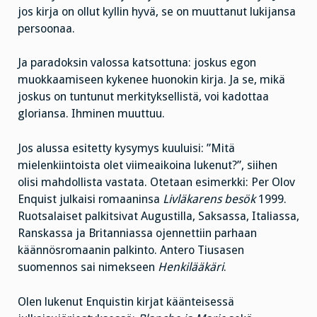
jos kirja on ollut kyllin hyvä, se on muuttanut lukijansa
persoonaa.
Ja paradoksin valossa katsottuna: joskus egon
muokkaamiseen kykenee huonokin kirja. Ja se, mikä
joskus on tuntunut merkityksellistä, voi kadottaa
gloriansa. Ihminen muuttuu.
Jos alussa esitetty kysymys kuuluisi: ”Mitä
mielenkiintoista olet viimeaikoina lukenut?”, siihen
olisi mahdollista vastata. Otetaan esimerkki: Per Olov
Enquist julkaisi romaaninsa
Livläkarens besök
1999.
Ruotsalaiset palkitsivat Augustilla, Saksassa, Italiassa,
Ranskassa ja Britanniassa ojennettiin parhaan
käännösromaanin palkinto. Antero Tiusasen
suomennos sai nimekseen
Henkilääkäri
.
Olen lukenut Enquistin kirjat käänteisessä