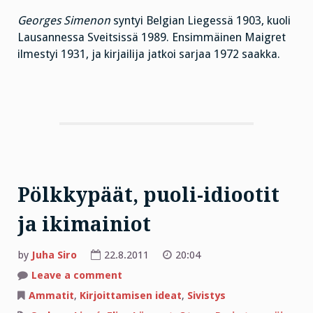
Georges Simenon
syntyi Belgian Liegessä 1903, kuoli
Lausannessa Sveitsissä 1989. Ensimmäinen Maigret
ilmestyi 1931, ja kirjailija jatkoi sarjaa 1972 saakka.
Pölkkypäät, puoli-idiootit
ja ikimainiot
by
Juha Siro
22.8.2011
20:04
on
Leave a comment
Pölkkypäät,
puoli-
Ammatit
,
Kirjoittamisen ideat
,
Sivistys
idiootit