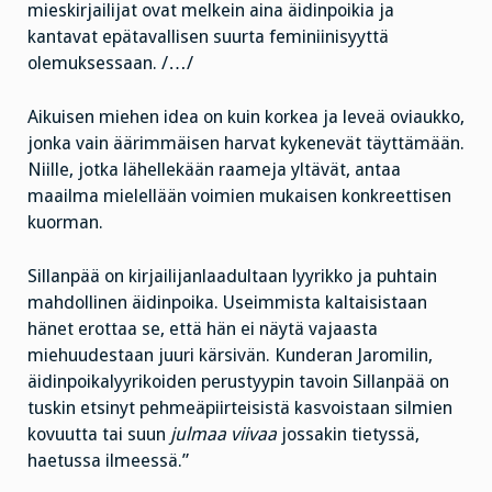
mieskirjailijat ovat melkein aina äidinpoikia ja
kantavat epätavallisen suurta feminiinisyyttä
olemuksessaan. /…/
Aikuisen miehen idea on kuin korkea ja leveä oviaukko,
jonka vain äärimmäisen harvat kykenevät täyttämään.
Niille, jotka lähellekään raameja yltävät, antaa
maailma mielellään voimien mukaisen konkreettisen
kuorman.
Sillanpää on kirjailijanlaadultaan lyyrikko ja puhtain
mahdollinen äidinpoika. Useimmista kaltaisistaan
hänet erottaa se, että hän ei näytä vajaasta
miehuudestaan juuri kärsivän. Kunderan Jaromilin,
äidinpoikalyyrikoiden perustyypin tavoin Sillanpää on
tuskin etsinyt pehmeäpiirteisistä kasvoistaan silmien
kovuutta tai suun
julmaa viivaa
jossakin tietyssä,
haetussa ilmeessä.”