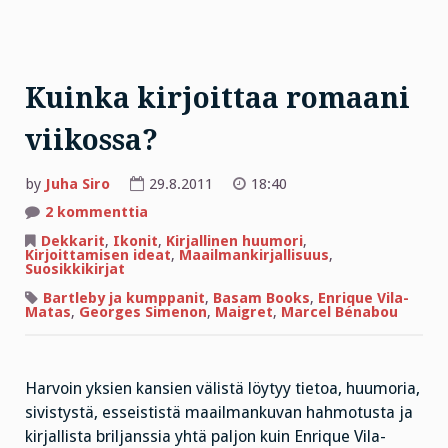
Kuinka kirjoittaa romaani
viikossa?
by
Juha Siro
29.8.2011
18:40
artikkeliin
2 kommenttia
Kuinka
kirjoittaa
Dekkarit
,
Ikonit
,
Kirjallinen huumori
,
romaani
Kirjoittamisen ideat
,
Maailmankirjallisuus
,
viikossa?
Suosikkikirjat
Bartleby ja kumppanit
,
Basam Books
,
Enrique Vila-
Matas
,
Georges Simenon
,
Maigret
,
Marcel Bénabou
Harvoin yksien kansien välistä löytyy tietoa, huumoria,
sivistystä, esseististä maailmankuvan hahmotusta ja
kirjallista briljanssia yhtä paljon kuin Enrique Vila-