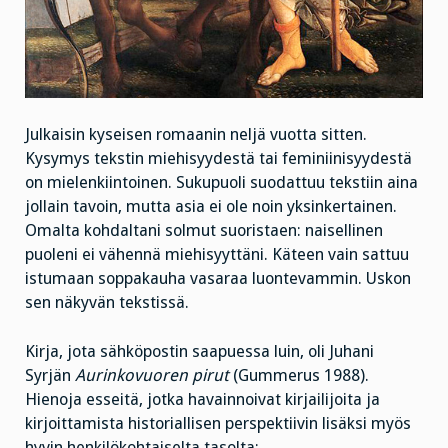
Julkaisin kyseisen romaanin neljä vuotta sitten.
Kysymys tekstin miehisyydestä tai feminiinisyydestä
on mielenkiintoinen. Sukupuoli suodattuu tekstiin aina
jollain tavoin, mutta asia ei ole noin yksinkertainen.
Omalta kohdaltani solmut suoristaen: naisellinen
puoleni ei vähennä miehisyyttäni. Käteen vain sattuu
istumaan soppakauha vasaraa luontevammin. Uskon
sen näkyvän tekstissä.
Kirja, jota sähköpostin saapuessa luin, oli Juhani
Syrjän
Aurinkovuoren pirut
(Gummerus 1988).
Hienoja esseitä, jotka havainnoivat kirjailijoita ja
kirjoittamista historiallisen perspektiivin lisäksi myös
hyvin henkilökohtaiselta tasolta: