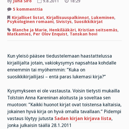
by
Juha Siro
9.8.2011
18:29
artikkeliin
5 kommenttia
Liian
vaikea
Kirjalliset listat
,
Kirjallisuuspalkinnot
,
Lukeminen
,
kysymys
Psykologinen romaani
,
Sivistys
,
Suosikkikirjat
vastattavaksi
Blanche ja Marie
,
Henkilääkäri
,
Kristian seitsemäs
,
Matkamies
,
Per Olov Enquist
,
Tanskan hovi
Kun yleisö pääsee tiedustelemaan haastattelussa
kirjailijalta jotain, vakiokysymys napsahtaa kohdalle
ennemmin tai myöhemmin: ”Kuka on
suosikkikirjailijasi – entä paras lukemasi kirja?”
Kysymykseen ei ole vastausta. Voisin tietysti mukailla
Tolstoin Anna Kareninan aloitusta ja soveltaa sen
muotoon: ”Kaikki huonot kirjat ovat toistensa kaltaisia,
jokainen hyvä kirja on hyvä omalla tavallaan.” Pidempi
vastaus löytyy jutusta
Sadan kirjan kirjava lista
,
jonka julkaisin täällä 28.1.2011