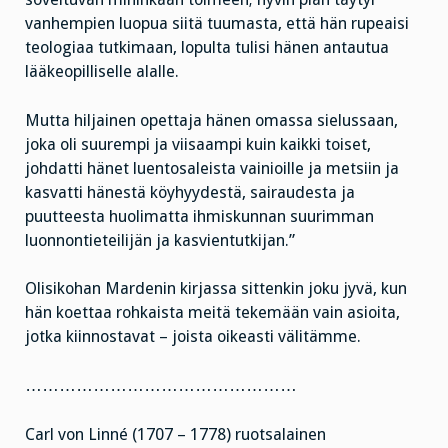
vanhempien luopua siitä tuumasta, että hän rupeaisi
teologiaa tutkimaan, lopulta tulisi hänen antautua
lääkeopilliselle alalle.
Mutta hiljainen opettaja hänen omassa sielussaan,
joka oli suurempi ja viisaampi kuin kaikki toiset,
johdatti hänet luentosaleista vainioille ja metsiin ja
kasvatti hänestä köyhyydestä, sairaudesta ja
puutteesta huolimatta ihmiskunnan suurimman
luonnontieteilijän ja kasvientutkijan.”
Olisikohan Mardenin kirjassa sittenkin joku jyvä, kun
hän koettaa rohkaista meitä tekemään vain asioita,
jotka kiinnostavat – joista oikeasti välitämme.
…………………………………………
Carl von Linné (1707 – 1778) ruotsalainen