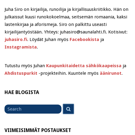
Juha Siro on kirjailija, runoilija ja kirjallisuuskriitikko. Hän on
julkaissut kuusi runokokoelmaa, seitsemän romaania, kaksi
lastenkirjaa ja aforismeja. Siro on palkittu useasti
kirjailijantyöstään. Yhteys: juhasiro@saunalahti.fi. Kotisivut:
juhasiro.fi
. Löydät Juhan myös
Facebookista
ja
Instagramista
.
Tutustu myös Juhan
Kaupunkitaidetta sähkökaapeissa
ja
Ahdistuspurkit
-projekteihin. Kuuntele myös
äänirunot
.
HAE BLOGISTA
Search
Search
for
VIIMEISIMMÄT POSTAUKSET