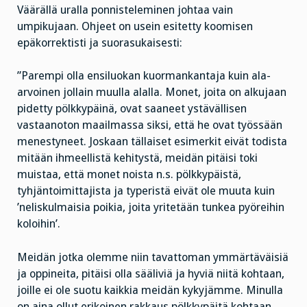
Väärällä uralla ponnisteleminen johtaa vain
umpikujaan. Ohjeet on usein esitetty koomisen
epäkorrektisti ja suorasukaisesti:
”Parempi olla ensiluokan kuormankantaja kuin ala-
arvoinen jollain muulla alalla. Monet, joita on alkujaan
pidetty pölkkypäinä, ovat saaneet ystävällisen
vastaanoton maailmassa siksi, että he ovat työssään
menestyneet. Joskaan tällaiset esimerkit eivät todista
mitään ihmeellistä kehitystä, meidän pitäisi toki
muistaa, että monet noista n.s. pölkkypäistä,
tyhjäntoimittajista ja typeristä eivät ole muuta kuin
’neliskulmaisia poikia, joita yritetään tunkea pyöreihin
koloihin’.
Meidän jotka olemme niin tavattoman ymmärtäväisiä
ja oppineita, pitäisi olla sääliviä ja hyviä niitä kohtaan,
joille ei ole suotu kaikkia meidän kykyjämme. Minulla
on aina ollut erikoinen rakkaus pölkkypäitä kohtaan.