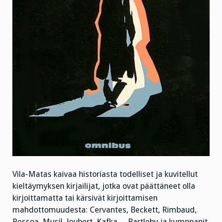
Vila-Matas kaivaa historiasta todelliset ja kuvitellut
kieltäymyksen kirjailijat, jotka ovat päättäneet olla
kirjoittamatta tai kärsivät kirjoittamisen
mahdottomuudesta: Cervantes, Beckett, Rimbaud,
Pessoa, Musil, Joubert, Kafka… Bartleby ja kumppanit