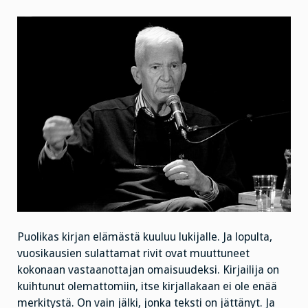
Puolikas kirjan elämästä kuuluu lukijalle. Ja lopulta,
vuosikausien sulattamat rivit ovat muuttuneet
kokonaan vastaanottajan omaisuudeksi. Kirjailija on
kuihtunut olemattomiin, itse kirjallakaan ei ole enää
merkitystä. On vain jälki, jonka teksti on jättänyt. Ja