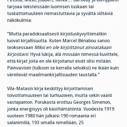
tarjoaa teksteissään luomisen tuskaan tai
tuskattomuuteen riemastuttavia ja syvältä viiltäviä
näkökulmia:
”Mutta paradoksaalisesti kirjoituskyvyttömätkin
luovat kirjallisuutta. Kuten Marcel Bénabou sanoo
teoksessaan
Miksi en ole kirjoittanut ainoatakaan
kirjoistani
: Hyvä lukija, älä missään nimessä kuvittele,
että kirjat joita en ole kirjoitanut eivät olisi mitään.
Päinvastoin (tulkoon se kerralla selväksi) ne ikään kuin
väreilevät maailmankirjallisuuden taustalla.”
Vila-Matasin kirja keskittyy kirjoittamisen
toivottomuuteen tai turhuuteen, mutta sekin vaatii
vastapainon. Porukasta erottuu Georges Simenon,
jonka energisyys oli käsittämätöntä. Vuodesta 1919
vuoteen 1980 hän julkaisi 190 romaania eri
salanimillä, 193 omalla nimellään, 25