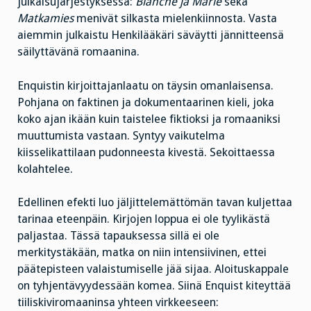
julkaisujärjestyksessä:
Blanche ja Marie
sekä
Matkamies
menivät silkasta mielenkiinnosta. Vasta
aiemmin julkaistu Henkilääkäri säväytti jännitteensä
säilyttävänä romaanina.
Enquistin kirjoittajanlaatu on täysin omanlaisensa.
Pohjana on faktinen ja dokumentaarinen kieli, joka
koko ajan ikään kuin taistelee fiktioksi ja romaaniksi
muuttumista vastaan. Syntyy vaikutelma
kiisselikattilaan pudonneesta kivestä. Sekoittaessa
kolahtelee.
Edellinen efekti luo jäljittelemättömän tavan kuljettaa
tarinaa eteenpäin. Kirjojen loppua ei ole tyylikästä
paljastaa. Tässä tapauksessa sillä ei ole
merkitystäkään, matka on niin intensiivinen, ettei
päätepisteen valaistumiselle jää sijaa. Aloituskappale
on tyhjentävyydessään komea. Siinä Enquist kiteyttää
tiiliskiviromaaninsa yhteen virkkeeseen: