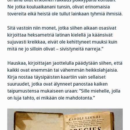
Ne jotka kouluaikanani tunsin, olivat erinomaisia
tovereita eikä heistä ole tullut lainkaan tyhmiä ihmisiä.
Sitä vastoin niin monet, jotka siihen aikaan osasivat
kirjoittaa heksametriä latinan kielellä ja käänsivät
sujuvasti kreikkaa, eivät ole kehittyneet muuksi kuin
mitä ne jo silloin olivat – sivistyneitä narreja.”
Hauskaa, kirjoittajan jaottelulla päädytään siihen, että
kaikki ovat enemmän tai vähemmän heikkolahjaisia.
Kirja nostaa täysipäisten kaartiin vain sellaiset
suuruudet, jotka ovat älynneet panostaa kaiken
taipumustensa mukaiseen uraan: ”Sille miehelle, jolla
on luja tahto, ei mikään ole mahdotonta.”