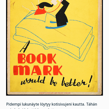
Pidempi lukunäyte löytyy kotisivujeni kautta. Tähän