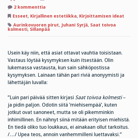
artikkeliin
2 kommenttia
Äidinpojat
ja
Esseet
,
Kirjallinen estetiikka
,
Kirjoittamisen ideat
aikuisen
miehen
Aurinkovuoren pirut
,
Juhani Syrjä
,
Saat toivoa
idea
kolmesti
,
Sillanpää
Usein käy niin, että asiat ottavat vauhtia toisistaan.
Vastaus löytää kysymyksen kuin itsestään. Olin
lukemassa vastausta, kun sain sähköpostissa
kysymyksen. Lainaan tähän pari riviä anonyymisti ja
lähettäjän luvalla:
”Luin pari päivää sitten kirjasi
Saat toivoa kolmesti
–
ja pidin paljon. Odotin siitä ’miehisempää’, kuten
jotkut ovat sanoneet, mutta se oli pikemminkin
inhimillinen. En nähnyt siinä mitään erityisen miehistä.
En tiedä oliko tuo loukkaus, ei ainakaan ollut tarkoitus.
/…/ Upea teos, annoin vanhemmilleni luettavaksi.”