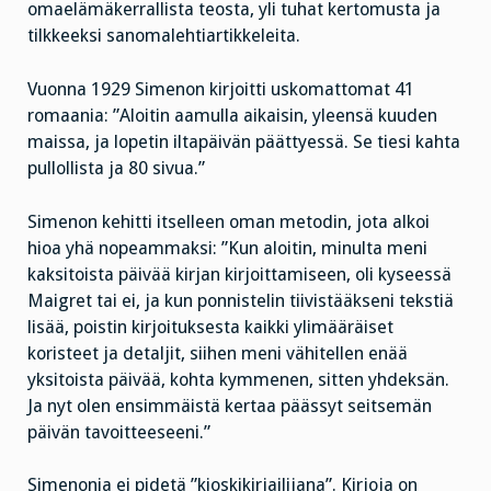
omaelämäkerrallista teosta, yli tuhat kertomusta ja
tilkkeeksi sanomalehtiartikkeleita.
Vuonna 1929 Simenon kirjoitti uskomattomat 41
romaania: ”Aloitin aamulla aikaisin, yleensä kuuden
maissa, ja lopetin iltapäivän päättyessä. Se tiesi kahta
pullollista ja 80 sivua.”
Simenon kehitti itselleen oman metodin, jota alkoi
hioa yhä nopeammaksi: ”Kun aloitin, minulta meni
kaksitoista päivää kirjan kirjoittamiseen, oli kyseessä
Maigret tai ei, ja kun ponnistelin tiivistääkseni tekstiä
lisää, poistin kirjoituksesta kaikki ylimääräiset
koristeet ja detaljit, siihen meni vähitellen enää
yksitoista päivää, kohta kymmenen, sitten yhdeksän.
Ja nyt olen ensimmäistä kertaa päässyt seitsemän
päivän tavoitteeseeni.”
Simenonia ei pidetä ”kioskikirjailijana”. Kirjoja on