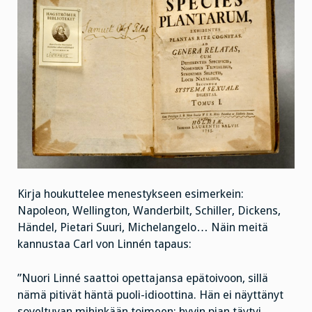
Kirja houkuttelee menestykseen esimerkein:
Napoleon, Wellington, Wanderbilt, Schiller, Dickens,
Händel, Pietari Suuri, Michelangelo… Näin meitä
kannustaa Carl von Linnén tapaus:
”Nuori Linné saattoi opettajansa epätoivoon, sillä
nämä pitivät häntä puoli-idioottina. Hän ei näyttänyt
soveltuvan mihinkään toimeen; hyvin pian täytyi