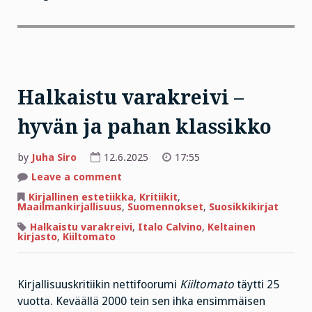
Halkaistu varakreivi –
hyvän ja pahan klassikko
by
Juha Siro
12.6.2025
17:55
on
Leave a comment
Halkaistu
varakreivi
Kirjallinen estetiikka
,
Kritiikit
,
–
Maailmankirjallisuus
,
Suomennokset
,
Suosikkikirjat
hyvän
ja
Halkaistu varakreivi
,
Italo Calvino
,
Keltainen
pahan
kirjasto
,
Kiiltomato
klassikko
Kirjallisuuskritiikin nettifoorumi
Kiiltomato
täytti 25
vuotta. Keväällä 2000 tein sen ihka ensimmäisen