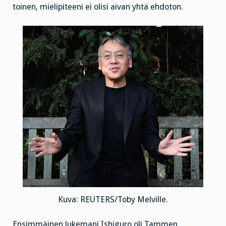
toinen, mielipiteeni ei olisi aivan yhtä ehdoton.
Kuva: REUTERS/Toby Melville.
Ensimmäinen lukemani Ishiguro oli Tammen