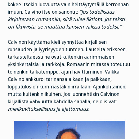
kokee itsekin luovuutta vain heittäytymällä kerronnan
imuun. Calvino itse on sanonut:
”Jos todellisuus
kirjoitetaan romaaniin, siitä tulee fiktiota. Jos teksti
on fiktiivistä, se muuttuu kansien välissä todeksi.”
Calvinon käyttämä kieli synnyttää kirjallisen
runsauden ja lyyrisyyden tunteen. Lauseita erikseen
tarkasteltaessa ne ovat kuitenkin äärimmäisen
yksinkertaisia ja tarkkoja. Romaanin mitassa toteutuu
toinenkin taikatemppu: ajan hävittäminen. Vaikka
Calvino ankkuroi tarinansa aikaan ja paikkaan,
lopputulos on kummastakin irrallaan. Ajankohtainen,
mutta kuitenkin ikuinen. Jos luonnehtisin Calvinon
kirjallista vahvuutta kahdella sanalla, ne olisivat:
mielikuvituksellisuus ja ajattomuus.