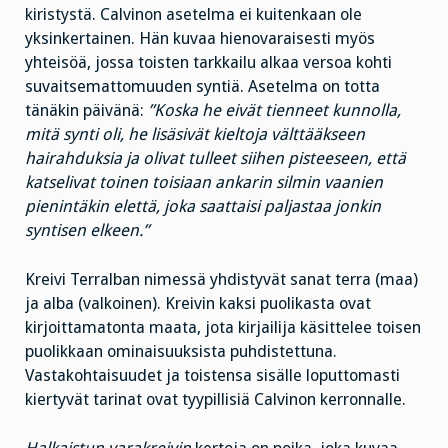
kiristystä. Calvinon asetelma ei kuitenkaan ole
yksinkertainen. Hän kuvaa hienovaraisesti myös
yhteisöä, jossa toisten tarkkailu alkaa versoa kohti
suvaitsemattomuuden syntiä. Asetelma on totta
tänäkin päivänä:
”Koska he eivät tienneet kunnolla,
mitä synti oli, he lisäsivät kieltoja välttääkseen
hairahduksia ja olivat tulleet siihen pisteeseen, että
katselivat toinen toisiaan ankarin silmin vaanien
pienintäkin elettä, joka saattaisi paljastaa jonkin
syntisen elkeen.”
Kreivi Terralban nimessä yhdistyvät sanat terra (maa)
ja alba (valkoinen). Kreivin kaksi puolikasta ovat
kirjoittamatonta maata, jota kirjailija käsittelee toisen
puolikkaan ominaisuuksista puhdistettuna.
Vastakohtaisuudet ja toistensa sisälle loputtomasti
kiertyvät tarinat ovat tyypillisiä Calvinon kerronnalle.