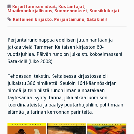
Maailmankirjallisuus,
lyhyt
Kirjoittamisen ideat
,
Kustantajat
,
oppimäärä
Maailmankirjallisuus
,
Suomennokset
,
Suosikkikirjat
Keltainen kirjasto
,
Perjantairuno
,
Satakieli!
Perjantairuno nappaa edellisen jutun häntään ja
jatkaa vielä Tammen Keltaisen kirjaston 60-
vuotisjuhlaa. Päivän runo on julkaistu kokoelmassani
Satakieli! (Like 2008)
Tehdessäni tekstin, Keltaisessa kirjastossa oli
julkaistu 386 nimikettä. Seuloin 164 käännöskirjan
nimeä ja tein niistä runon ilman ainoatakaan
täytesanaa. Syntyi tarina, joka alkaa luomisen
koordinaateista ja päätyy puutarhajuhliin, pohtimaan
elämää ja tarinan kerronnan perinteitä.