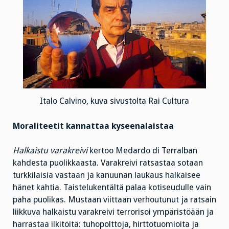
Italo Calvino, kuva sivustolta Rai Cultura
Moraliteetit kannattaa kyseenalaistaa
Halkaistu varakreivi
kertoo Medardo di Terralban
kahdesta puolikkaasta. Varakreivi ratsastaa sotaan
turkkilaisia vastaan ja kanuunan laukaus halkaisee
hänet kahtia. Taistelukentältä palaa kotiseudulle vain
paha puolikas. Mustaan viittaan verhoutunut ja ratsain
liikkuva halkaistu varakreivi terrorisoi ympäristöään ja
harrastaa ilkitöitä: tuhopolttoja, hirttotuomioita ja