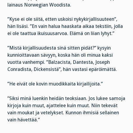
lainaus Norwegian Woodista.
”Kyse ei ole siitä, etten uskoisi nykykirjallisuuteen”,
hän lisäsi. ”En vain halua haaskata aikaa tekstiin, jolla
ei ole taattua ikuisuusarvoa. Elämä on liian lyhyt.”
”Mistä kirjallisuudesta sinä sitten pidät?” kysyin
kunnioittavaan sävyyn, koska hän oli minua kaksi
vuotta vanhempi. ”Balzacista, Dantesta, Joseph
Conradista, Dickensistä”, hän vastasi epäröimättä.
”He eivät ole kovin muodikkaita kirjailijoita.”
”Siksi minä luenkin heidän teoksiaan. Jos lukee samoja
kirjoja kuin muut, ajattelee kuin muut. Niin tekevät
vain moukat ja vetelykset. Kunnon ihmisiä sellainen
vain hävettää.”