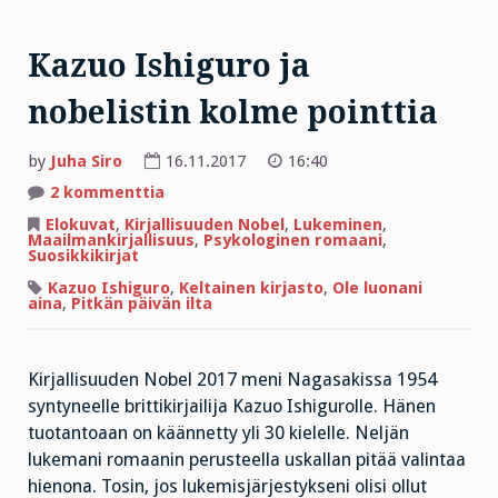
Kazuo Ishiguro ja
nobelistin kolme pointtia
by
Juha Siro
16.11.2017
16:40
artikkeliin
2 kommenttia
Kazuo
Ishiguro
Elokuvat
,
Kirjallisuuden Nobel
,
Lukeminen
,
ja
Maailmankirjallisuus
,
Psykologinen romaani
,
nobelistin
Suosikkikirjat
kolme
pointtia
Kazuo Ishiguro
,
Keltainen kirjasto
,
Ole luonani
aina
,
Pitkän päivän ilta
Kirjallisuuden Nobel 2017 meni Nagasakissa 1954
syntyneelle brittikirjailija Kazuo Ishigurolle. Hänen
tuotantoaan on käännetty yli 30 kielelle. Neljän
lukemani romaanin perusteella uskallan pitää valintaa
hienona. Tosin, jos lukemisjärjestykseni olisi ollut