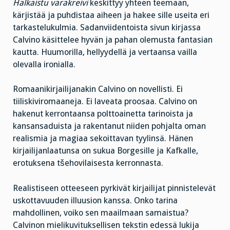
Halkaistu varakreivi
keskittyy yhteen teemaan,
kärjistää ja puhdistaa aiheen ja hakee sille useita eri
tarkastelukulmia. Sadanviidentoista sivun kirjassa
Calvino käsittelee hyvän ja pahan olemusta fantasian
kautta. Huumorilla, hellyydellä ja vertaansa vailla
olevalla ironialla.
Romaanikirjailijanakin Calvino on novellisti. Ei
tiiliskiviromaaneja. Ei laveata proosaa. Calvino on
hakenut kerrontaansa polttoainetta tarinoista ja
kansansaduista ja rakentanut niiden pohjalta oman
realismia ja magiaa sekoittavan tyylinsä. Hänen
kirjailijanlaatunsa on sukua Borgesille ja Kafkalle,
erotuksena tšehovilaisesta kerronnasta.
Realistiseen otteeseen pyrkivät kirjailijat pinnistelevät
uskottavuuden illuusion kanssa. Onko tarina
mahdollinen, voiko sen maailmaan samaistua?
Calvinon mielikuvituksellisen tekstin edessä lukija