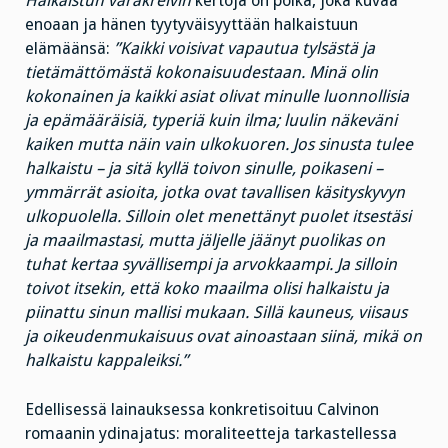
Halkaistun varakreivin
kertoja on poika, joka kuvaa
enoaan ja hänen tyytyväisyyttään halkaistuun
elämäänsä:
”Kaikki voisivat vapautua tylsästä ja
tietämättömästä kokonaisuudestaan. Minä olin
kokonainen ja kaikki asiat olivat minulle luonnollisia
ja epämääräisiä, typeriä kuin ilma; luulin näkeväni
kaiken mutta näin vain ulkokuoren. Jos sinusta tulee
halkaistu – ja sitä kyllä toivon sinulle, poikaseni –
ymmärrät asioita, jotka ovat tavallisen käsityskyvyn
ulkopuolella. Silloin olet menettänyt puolet itsestäsi
ja maailmastasi, mutta jäljelle jäänyt puolikas on
tuhat kertaa syvällisempi ja arvokkaampi. Ja silloin
toivot itsekin, että koko maailma olisi halkaistu ja
piinattu sinun mallisi mukaan. Sillä kauneus, viisaus
ja oikeudenmukaisuus ovat ainoastaan siinä, mikä on
halkaistu kappaleiksi.”
Edellisessä lainauksessa konkretisoituu Calvinon
romaanin ydinajatus: moraliteetteja tarkastellessa