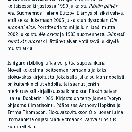
keltaisessa kirjastossa 1990 julkaistu
Pitkän päivän
ilta
. Suomennos Helene Bützov. Elämys oli siksi vahva,
että se sai lukemaan 2005 julkaistun dystopian
Ole
luonani aina.
Porttiteoria toimi ja luin lisää, mutta
2002 julkaistu
Me orvot
ja 1983 suomennettu
Silmissä
siintävät vuoret
ei jättänyt aivan yhtä syvälle käyviä
muistijälkiä.
Ishiguron bibliografiaa voi pitää suppeahkona.
Novellikokoelma, seitsemän romaania ja kaksi
elokuvakäsikirjoitusta. Jokaisella julkaisullaan nobelisti
on kuitenkin ollut ehdolla, tai saanut jonkin
merkittävistä kirjallisuuspalkinnoista. Pitkän päivän
ilta sai Bookerin 1989. Kirjasta on tehty James Ivoryn
ohjaama filmatisointi. Pääosissa Anthony Hopkins ja
Emma Thompson. Elokuvasovituksen Ole luonani aina
-romaanista ohjasi Mark Romanek. Vahva suositus
kummallekin.