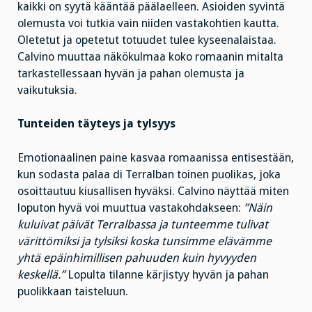
kaikki on syytä kääntää päälaelleen. Asioiden syvintä
olemusta voi tutkia vain niiden vastakohtien kautta.
Oletetut ja opetetut totuudet tulee kyseenalaistaa.
Calvino muuttaa näkökulmaa koko romaanin mitalta
tarkastellessaan hyvän ja pahan olemusta ja
vaikutuksia.
Tunteiden täyteys ja tylsyys
Emotionaalinen paine kasvaa romaanissa entisestään,
kun sodasta palaa di Terralban toinen puolikas, joka
osoittautuu kiusallisen hyväksi. Calvino näyttää miten
loputon hyvä voi muuttua vastakohdakseen:
”Näin
kuluivat päivät Terralbassa ja tunteemme tulivat
värittömiksi ja tylsiksi koska tunsimme elävämme
yhtä epäinhimillisen pahuuden kuin hyvyyden
keskellä.”
Lopulta tilanne kärjistyy hyvän ja pahan
puolikkaan taisteluun.