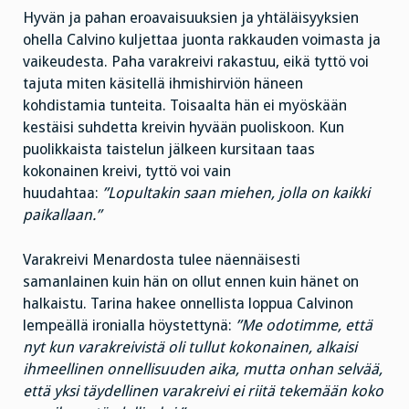
Hyvän ja pahan eroavaisuuksien ja yhtäläisyyksien
ohella Calvino kuljettaa juonta rakkauden voimasta ja
vaikeudesta. Paha varakreivi rakastuu, eikä tyttö voi
tajuta miten käsitellä ihmishirviön häneen
kohdistamia tunteita. Toisaalta hän ei myöskään
kestäisi suhdetta kreivin hyvään puoliskoon. Kun
puolikkaista taistelun jälkeen kursitaan taas
kokonainen kreivi, tyttö voi vain
huudahtaa:
”Lopultakin saan miehen, jolla on kaikki
paikallaan.”
Varakreivi Menardosta tulee näennäisesti
samanlainen kuin hän on ollut ennen kuin hänet on
halkaistu. Tarina hakee onnellista loppua Calvinon
lempeällä ironialla höystettynä:
”Me odotimme, että
nyt kun varakreivistä oli tullut kokonainen, alkaisi
ihmeellinen onnellisuuden aika, mutta onhan selvää,
että yksi täydellinen varakreivi ei riitä tekemään koko