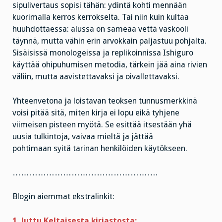
sipulivertaus sopisi tähän: ydintä kohti mennään
kuorimalla kerros kerrokselta. Tai niin kuin kultaa
huuhdottaessa: alussa on sameaa vettä vaskooli
täynnä, mutta vähin erin arvokkain paljastuu pohjalta.
Sisäisissä monologeissa ja replikoinnissa Ishiguro
käyttää ohipuhumisen metodia, tärkein jää aina rivien
väliin, mutta aavistettavaksi ja oivallettavaksi.
Yhteenvetona ja loistavan teoksen tunnusmerkkinä
voisi pitää sitä, miten kirja ei lopu eikä tyhjene
viimeisen pisteen myötä. Se esittää itsestään yhä
uusia tulkintoja, vaivaa mieltä ja jättää
pohtimaan syitä tarinan henkilöiden käytökseen.
…………………………………………….
Blogin aiemmat ekstralinkit:
1. Juttu Keltaisesta kirjastosta: