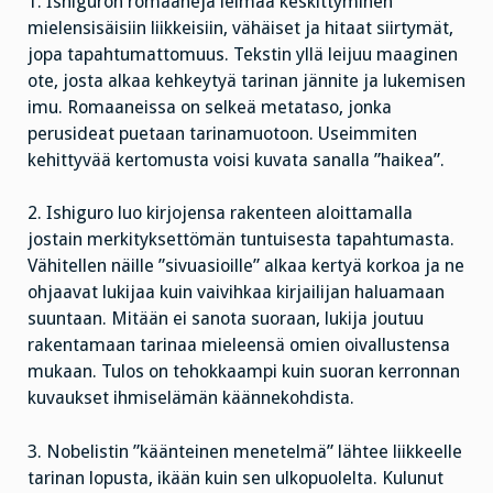
1. Ishiguron romaaneja leimaa keskittyminen
mielensisäisiin liikkeisiin, vähäiset ja hitaat siirtymät,
jopa tapahtumattomuus. Tekstin yllä leijuu maaginen
ote, josta alkaa kehkeytyä tarinan jännite ja lukemisen
imu. Romaaneissa on selkeä metataso, jonka
perusideat puetaan tarinamuotoon. Useimmiten
kehittyvää kertomusta voisi kuvata sanalla ”haikea”.
2. Ishiguro luo kirjojensa rakenteen aloittamalla
jostain merkityksettömän tuntuisesta tapahtumasta.
Vähitellen näille ”sivuasioille” alkaa kertyä korkoa ja ne
ohjaavat lukijaa kuin vaivihkaa kirjailijan haluamaan
suuntaan. Mitään ei sanota suoraan, lukija joutuu
rakentamaan tarinaa mieleensä omien oivallustensa
mukaan. Tulos on tehokkaampi kuin suoran kerronnan
kuvaukset ihmiselämän käännekohdista.
3. Nobelistin ”käänteinen menetelmä” lähtee liikkeelle
tarinan lopusta, ikään kuin sen ulkopuolelta. Kulunut