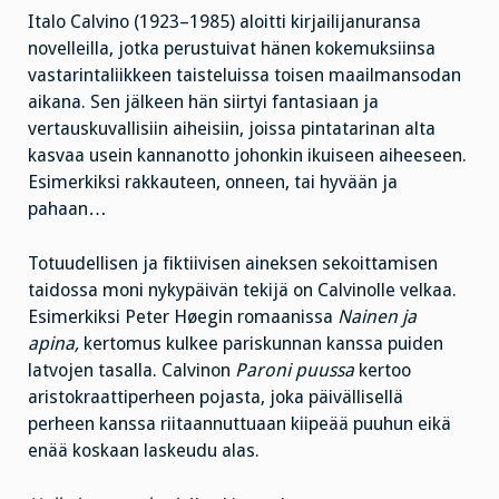
Italo Calvino (1923–1985) aloitti kirjailijanuransa
novelleilla, jotka perustuivat hänen kokemuksiinsa
vastarintaliikkeen taisteluissa toisen maailmansodan
aikana. Sen jälkeen hän siirtyi fantasiaan ja
vertauskuvallisiin aiheisiin, joissa pintatarinan alta
kasvaa usein kannanotto johonkin ikuiseen aiheeseen.
Esimerkiksi rakkauteen, onneen, tai hyvään ja
pahaan…
Totuudellisen ja fiktiivisen aineksen sekoittamisen
taidossa moni nykypäivän tekijä on Calvinolle velkaa.
Esimerkiksi Peter Høegin romaanissa
Nainen ja
apina,
kertomus kulkee pariskunnan kanssa puiden
latvojen tasalla. Calvinon
Paroni puussa
kertoo
aristokraattiperheen pojasta, joka päivällisellä
perheen kanssa riitaannuttuaan kiipeää puuhun eikä
enää koskaan laskeudu alas.