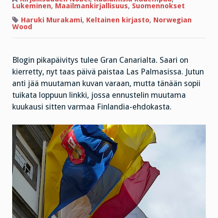
Lukeminen
,
Maailmankirjallisuus
,
Suomennokset
Haruki Murakami
,
Keltainen kirjasto
,
Norwegian
Wood
Blogin pikapäivitys tulee Gran Canarialta. Saari on
kierretty, nyt taas päivä paistaa Las Palmasissa. Jutun
anti jää muutaman kuvan varaan, mutta tänään sopii
tuikata loppuun linkki, jossa ennustelin muutama
kuukausi sitten varmaa Finlandia-ehdokasta.