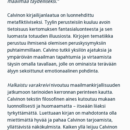
maailmaa täydelliseksi.”
Calvinon kirjailijanlaatua on luonnehdittu
metafiktiiviseksi. Tyylin perusteisiin kuuluu avoin
tietoisuus kertomuksen fantasialuonteesta ja sen
luomasta totuuden illuusiosta. Kirjojen tematiikka
perustuu ihmisenä olemisen peruskysymyksiin
puhtaimmillaan. Calvino tutkii yksilön ajatuksia ja
ympäröivän maailman tapahtumia ja virtaamista
täysin omalla tavallaan, jolle on ominaista terävään
älyyn sekoittunut emotionaalinen pohdinta.
Halkaistu varakreivi
nivoutuu maailmankirjallisuuden
jatkumoon tarinoiden kerronnan perinteen kautta.
Calvinon tekstin filosofinen aines kutoutuu mukaan
luonnollisesti ja huomaamatta – itseään liiaksi
tyrkyttämättä. Luettuaan kirjan on mahdotonta olla
miettimättä hyvää ja pahaa Calvinon tarjoamista,
yllättävistä näkökulmista. Kaiken yllä leijuu Calvinon