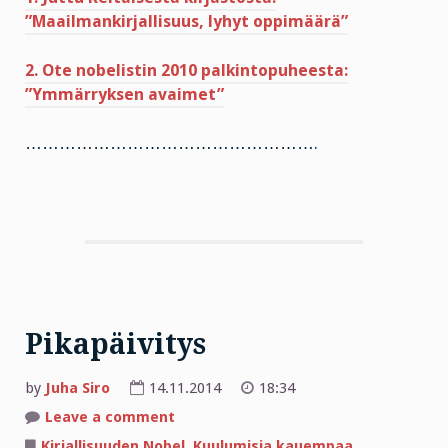
”Maailmankirjallisuus, lyhyt oppimäärä”
2. Ote nobelistin 2010 palkintopuheesta:
”Ymmärryksen avaimet”
…………………………………………….
Pikapäivitys
by
Juha Siro
14.11.2014
18:34
on
Leave a comment
Pikapäivitys
Kirjallisuuden Nobel
,
Kuulumisia kauempaa
,