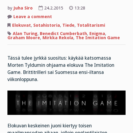
by
Juha Siro
24.2.2015
13:28
on
Leave a comment
Törkeää
säädyttömyyttä
Elokuvat
,
Sotahistoria
,
Tiede
,
Totalitarismi
Alan Turing
,
Benedict Cumberbath
,
Enigma
,
Graham Moore
,
Mirkka Rekola
,
The Imitation Game
Tässä tulee jyrkkä suositus: käykää katsomassa
Morten Tyldumin ohjaama elokuva The Imitation
Game. Brittitrilleri sai Suomessa ensi-iltansa
viikonloppuna.
Elokuvan keskeinen juoni kiertyy toisen
maailmansodan aikaan, jolloin englantilaisten