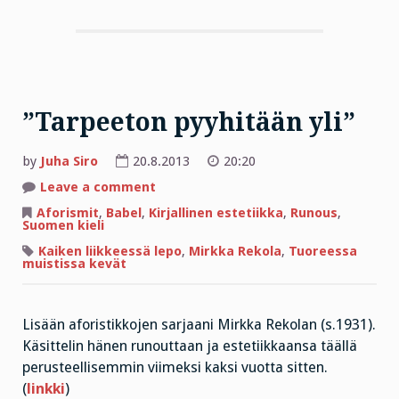
”Tarpeeton pyyhitään yli”
by
Juha Siro
20.8.2013
20:20
on
Leave a comment
”Tarpeeton
pyyhitään
Aforismit
,
Babel
,
Kirjallinen estetiikka
,
Runous
,
yli”
Suomen kieli
Kaiken liikkeessä lepo
,
Mirkka Rekola
,
Tuoreessa
muistissa kevät
Lisään aforistikkojen sarjaani Mirkka Rekolan (s.1931).
Käsittelin hänen runouttaan ja estetiikkaansa täällä
perusteellisemmin viimeksi kaksi vuotta sitten.
(
linkki
)