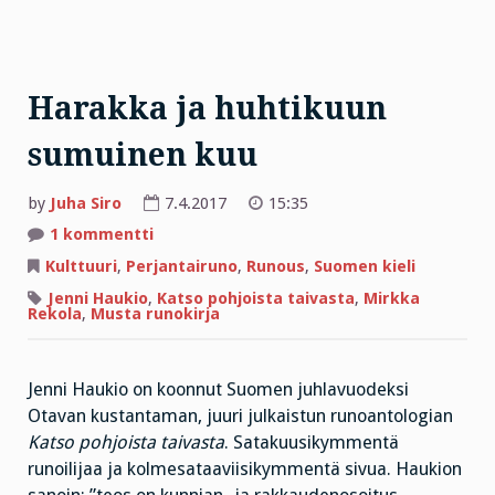
Harakka ja huhtikuun
sumuinen kuu
by
Juha Siro
7.4.2017
15:35
artikkeliin
1 kommentti
Harakka
ja
Kulttuuri
,
Perjantairuno
,
Runous
,
Suomen kieli
huhtikuun
sumuinen
Jenni Haukio
,
Katso pohjoista taivasta
,
Mirkka
kuu
Rekola
,
Musta runokirja
Jenni Haukio on koonnut Suomen juhlavuodeksi
Otavan kustantaman, juuri julkaistun runoantologian
Katso pohjoista taivasta
. Satakuusikymmentä
runoilijaa ja kolmesataaviisikymmentä sivua. Haukion