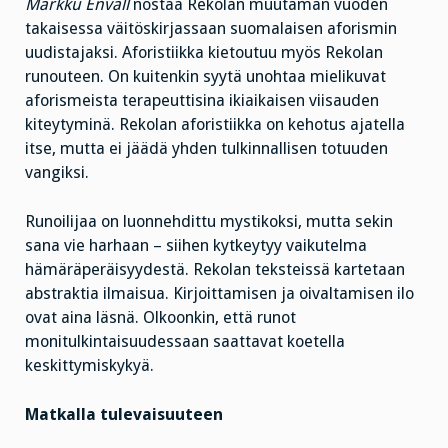
Markku Envall
nostaa Rekolan muutaman vuoden
takaisessa väitöskirjassaan suomalaisen aforismin
uudistajaksi. Aforistiikka kietoutuu myös Rekolan
runouteen. On kuitenkin syytä unohtaa mielikuvat
aforismeista terapeuttisina ikiaikaisen viisauden
kiteytyminä. Rekolan aforistiikka on kehotus ajatella
itse, mutta ei jäädä yhden tulkinnallisen totuuden
vangiksi.
Runoilijaa on luonnehdittu mystikoksi, mutta sekin
sana vie harhaan – siihen kytkeytyy vaikutelma
hämäräperäisyydestä. Rekolan teksteissä kartetaan
abstraktia ilmaisua. Kirjoittamisen ja oivaltamisen ilo
ovat aina läsnä. Olkoonkin, että runot
monitulkintaisuudessaan saattavat koetella
keskittymiskykyä.
Matkalla tulevaisuuteen