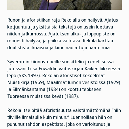
Runon ja aforistiikan raja Rekolalla on häilyvä. Ajatus
ketjuuntuu ja yksittäisiä tekstejä on usein luettava
niiden jatkumossa. Ajatuksen alku- ja loppupiste on
monesti häilyvä, ja paikka vaihtava. Rekola karttaa
dualistista ilmaisua ja kiinninaulattuja päätelmiä.
Syvemmin kiinnostuneille suosittelin jo edellisessä
jutussani Liisa Enwaldin väitöskirjaa Kaiken liikkeessä
lepo (SKS 1997). Rekolan aforistiset kokoelmat
Muistikirja (1969), Maailmat lumen vesistöissä (1979)
ja Silmänkantama (1984) on koottu teokseen
Tuoreessa muistissa kevät (1987).
Rekola itse pitää aforistisuutta väistämättömänä ”niin
tiiviille ilmaisulle kuin minun.” Luennoillaan hän on
puhunut tahdon aspektista, joka on varioitunut ja