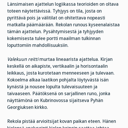
Länsimaisen ajattelun logiikassa teorioiden on oltava
toteen näytettävissä. Tyhjyys on tila, josta on
pyrittävä pois ja välitilat on ohitettava nopeasti
matkalla päämäärään. Rekolan runous kyseenalaistaa
tämän ajattelun. Pysähtymisestä ja tyhjyyden
kokemisesta tulee portti maailman tulkinnan
loputtomiin mahdollisuuksiin.
Valekuun reitti
murtaa lineaarista ajattelua. Kirjan
keskellä on aikapiste, vertikaalin ja horisontaalin
leikkaus, josta kurotetaan menneeseen ja tulevaan.
Kokoelma alkaa laatikon pohjalta löytyvästä isän
kynästä ja nousee lopulta tulevaisuuteen ja
taivaaseen. Päätöksenä on sarjallinen runo, jonka
näyttämönä on Kubrinovossa sijaitseva Pyhän
Georgiuksen kirkko.
Rekola pistää arvioitsijat kovan paikan eteen. Hänen