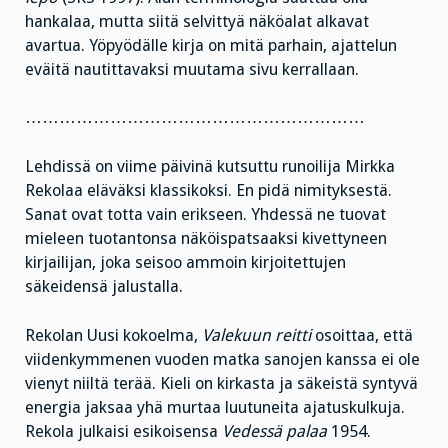
hankalaa, mutta siitä selvittyä näköalat alkavat
avartua. Yöpyödälle kirja on mitä parhain, ajattelun
eväitä nautittavaksi muutama sivu kerrallaan.
……………………………………………………
Lehdissä on viime päivinä kutsuttu runoilija Mirkka
Rekolaa eläväksi klassikoksi. En pidä nimityksestä.
Sanat ovat totta vain erikseen. Yhdessä ne tuovat
mieleen tuotantonsa näköispatsaaksi kivettyneen
kirjailijan, joka seisoo ammoin kirjoitettujen
säkeidensä jalustalla.
Rekolan Uusi kokoelma,
Valekuun reitti
osoittaa, että
viidenkymmenen vuoden matka sanojen kanssa ei ole
vienyt niiltä terää. Kieli on kirkasta ja säkeistä syntyvä
energia jaksaa yhä murtaa luutuneita ajatuskulkuja.
Rekola julkaisi esikoisensa
Vedessä palaa
1954.