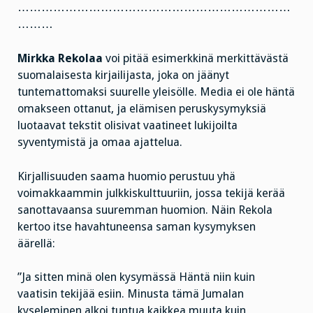
……………………………………………………………
………
Mirkka Rekolaa
voi pitää esimerkkinä merkittävästä
suomalaisesta kirjailijasta, joka on jäänyt
tuntemattomaksi suurelle yleisölle. Media ei ole häntä
omakseen ottanut, ja elämisen peruskysymyksiä
luotaavat tekstit olisivat vaatineet lukijoilta
syventymistä ja omaa ajattelua.
Kirjallisuuden saama huomio perustuu yhä
voimakkaammin julkkiskulttuuriin, jossa tekijä kerää
sanottavaansa suuremman huomion. Näin Rekola
kertoo itse havahtuneensa saman kysymyksen
äärellä:
”Ja sitten minä olen kysymässä Häntä niin kuin
vaatisin tekijää esiin. Minusta tämä Jumalan
kyseleminen alkoi tuntua kaikkea muuta kuin