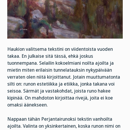
Haukion valitsema tekstini on viidentoista vuoden
takaa. En julkaise sitä tässä, ehkä joskus
tuonnempana. Selailin kokoelmiani noilta ajoilta ja
mietin miten erilaisin tunnelatauksin nykypäivään
verraten olen niitä kirjoittanut. Jotain muuttumatonta
silti on: runon estetiikka ja etiikka, jonka takana voi
seisoa. Särmät ja vastakohdat, joista runo hakee
kipinää. On mahdoton kirjoittaa rivejä, joita ei koe
omaksi äänekseen.
Nappaan tähän Perjantairunoksi tekstin vanhoilta
ajoilta. Valinta on yksinkertainen, koska runon nimi on