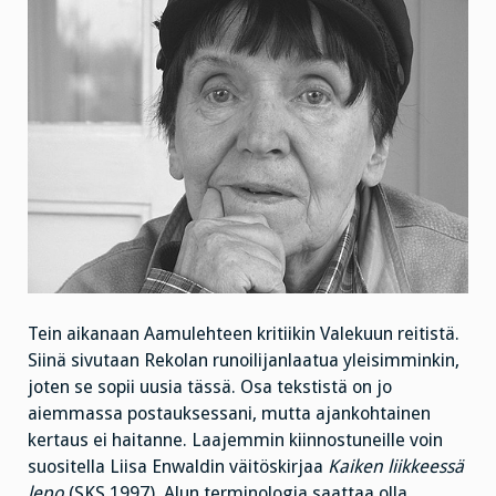
Tein aikanaan Aamulehteen kritiikin Valekuun reitistä.
Siinä sivutaan Rekolan runoilijanlaatua yleisimminkin,
joten se sopii uusia tässä. Osa tekstistä on jo
aiemmassa postauksessani, mutta ajankohtainen
kertaus ei haitanne. Laajemmin kiinnostuneille voin
suositella Liisa Enwaldin väitöskirjaa
Kaiken liikkeessä
lepo
(SKS 1997). Alun terminologia saattaa olla