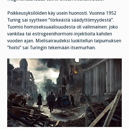
Poikkeusyksilöiden käy usein huonosti. Vuonna 1952
Turing sai syytteen ”törkeästä säädyttömyydestä”.
Tuomio homoseksuaalisuudesta oli valinnainen: joko
vankilaa tai estrogeenihormoni-injektioita kahden
vuoden ajan. Mielisairaudeksi luokitellun taipumuksen
”hoito” sai Turingin tekemään itsemurhan.