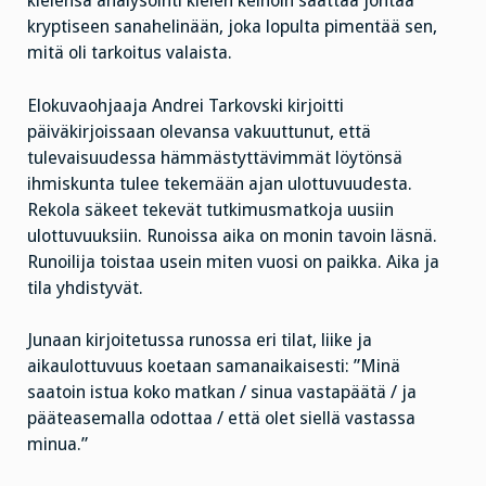
kielensä analysointi kielen keinoin saattaa johtaa
kryptiseen sanahelinään, joka lopulta pimentää sen,
mitä oli tarkoitus valaista.
Elokuvaohjaaja Andrei Tarkovski kirjoitti
päiväkirjoissaan olevansa vakuuttunut, että
tulevaisuudessa hämmästyttävimmät löytönsä
ihmiskunta tulee tekemään ajan ulottuvuudesta.
Rekola säkeet tekevät tutkimusmatkoja uusiin
ulottuvuuksiin. Runoissa aika on monin tavoin läsnä.
Runoilija toistaa usein miten vuosi on paikka. Aika ja
tila yhdistyvät.
Junaan kirjoitetussa runossa eri tilat, liike ja
aikaulottuvuus koetaan samanaikaisesti: ”Minä
saatoin istua koko matkan / sinua vastapäätä / ja
pääteasemalla odottaa / että olet siellä vastassa
minua.”