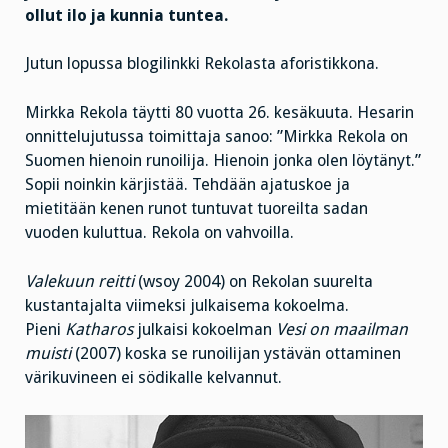
ollut ilo ja kunnia tuntea.
Jutun lopussa blogilinkki Rekolasta aforistikkona.
Mirkka Rekola täytti 80 vuotta 26. kesäkuuta. Hesarin
onnittelujutussa toimittaja sanoo: ”Mirkka Rekola on
Suomen hienoin runoilija. Hienoin jonka olen löytänyt.”
Sopii noinkin kärjistää. Tehdään ajatuskoe ja
mietitään kenen runot tuntuvat tuoreilta sadan
vuoden kuluttua. Rekola on vahvoilla.
Valekuun reitti
(wsoy 2004) on Rekolan suurelta
kustantajalta viimeksi julkaisema kokoelma.
Pieni
Katharos
julkaisi kokoelman
Vesi on maailman
muisti
(2007) koska se runoilijan ystävän ottaminen
värikuvineen ei södikalle kelvannut.