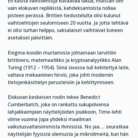
En käsitä vaihtoehtoja kuvaavaa lukua, muistan sen
vain elokuvan repliikistä, kahdeksantoista nollaa
pisteen perässä. Brittien tiedustelulta olisi kulunut
vaihtoehtojen seulomiseen 20 vuotta. Ja jotta tehtävä
ei olisi turhan helppo, saksalaiset vaihtoivat koneen
asetukset päivittäin.
Enigma-koodin murtamista johtamaan tarvittiin
brittinero, matemaatikko ja kryptoanalyytikko Alan
Turing (1912 – 1954). Siinä sivussa tuli kehitettyä laite,
valtava mekaaninen hirviö, joka johti modernin
tietojenkäsittelyn perusteisiin ja kehittymiseen.
Elokuvan keskeisen roolin tekee Benedict
Cumberbatch, joka on rankattu sukupolvensa
lahjakkaimpien näyttelijöiden joukkoon, Time-lehti
viime vuonna jopa yhdeksi maailman
vaikutusvaltaisimmista ihmisistä. No jaa… seuratkaa
näyttelijän fyysistä olemusta ja mikroilmeitä, kun hän