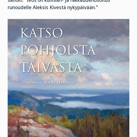
sanoin: ”teos on kunnian- ja rakkaudenosoitus
runoudelle Aleksis Kivestä nykypäivään.”