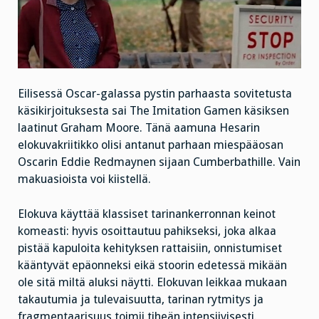
Eilisessä Oscar-galassa pystin parhaasta sovitetusta
käsikirjoituksesta sai The Imitation Gamen käsiksen
laatinut Graham Moore. Tänä aamuna Hesarin
elokuvakriitikko olisi antanut parhaan miespääosan
Oscarin Eddie Redmaynen sijaan Cumberbathille. Vain
makuasioista voi kiistellä.
Elokuva käyttää klassiset tarinankerronnan keinot
komeasti: hyvis osoittautuu pahikseksi, joka alkaa
pistää kapuloita kehityksen rattaisiin, onnistumiset
kääntyvät epäonneksi eikä stoorin edetessä mikään
ole sitä miltä aluksi näytti. Elokuvan leikkaa mukaan
takautumia ja tulevaisuutta, tarinan rytmitys ja
fragmentaarisuus toimii tiheän intensiivisesti.