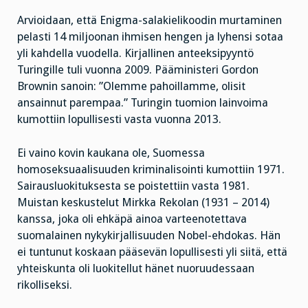
Arvioidaan, että Enigma-salakielikoodin murtaminen
pelasti 14 miljoonan ihmisen hengen ja lyhensi sotaa
yli kahdella vuodella. Kirjallinen anteeksipyyntö
Turingille tuli vuonna 2009. Pääministeri Gordon
Brownin sanoin: ”Olemme pahoillamme, olisit
ansainnut parempaa.” Turingin tuomion lainvoima
kumottiin lopullisesti vasta vuonna 2013.
Ei vaino kovin kaukana ole, Suomessa
homoseksuaalisuuden kriminalisointi kumottiin 1971.
Sairausluokituksesta se poistettiin vasta 1981.
Muistan keskustelut Mirkka Rekolan (1931 – 2014)
kanssa, joka oli ehkäpä ainoa varteenotettava
suomalainen nykykirjallisuuden Nobel-ehdokas. Hän
ei tuntunut koskaan pääsevän lopullisesti yli siitä, että
yhteiskunta oli luokitellut hänet nuoruudessaan
rikolliseksi.