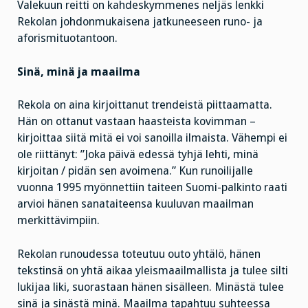
Valekuun reitti on kahdeskymmenes neljäs lenkki
Rekolan johdonmukaisena jatkuneeseen runo- ja
aforismituotantoon.
Sinä, minä ja maailma
Rekola on aina kirjoittanut trendeistä piittaamatta.
Hän on ottanut vastaan haasteista kovimman –
kirjoittaa siitä mitä ei voi sanoilla ilmaista. Vähempi ei
ole riittänyt: ”Joka päivä edessä tyhjä lehti, minä
kirjoitan / pidän sen avoimena.” Kun runoilijalle
vuonna 1995 myönnettiin taiteen Suomi-palkinto raati
arvioi hänen sanataiteensa kuuluvan maailman
merkittävimpiin.
Rekolan runoudessa toteutuu outo yhtälö, hänen
tekstinsä on yhtä aikaa yleismaailmallista ja tulee silti
lukijaa liki, suorastaan hänen sisälleen. Minästä tulee
sinä ja sinästä minä. Maailma tapahtuu suhteessa