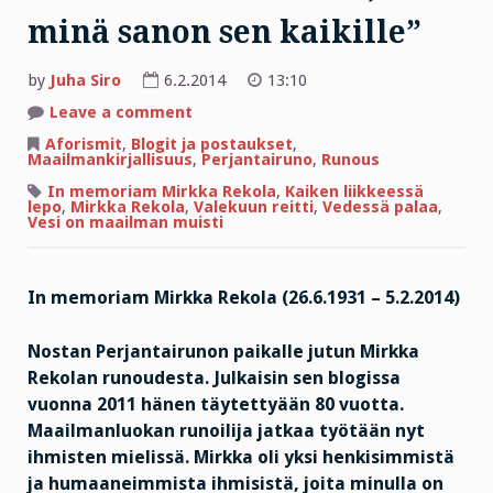
minä sanon sen kaikille”
by
Juha Siro
6.2.2014
13:10
on
Leave a comment
”Minä
rakastan
Aforismit
,
Blogit ja postaukset
,
sinua,
Maailmankirjallisuus
,
Perjantairuno
,
Runous
minä
sanon
In memoriam Mirkka Rekola
,
Kaiken liikkeessä
sen
lepo
,
Mirkka Rekola
,
Valekuun reitti
,
Vedessä palaa
,
kaikille”
Vesi on maailman muisti
In memoriam Mirkka Rekola (26.6.1931 – 5.2.2014)
Nostan Perjantairunon paikalle jutun Mirkka
Rekolan runoudesta. Julkaisin sen blogissa
vuonna 2011 hänen täytettyään 80 vuotta.
Maailmanluokan runoilija jatkaa työtään nyt
ihmisten mielissä. Mirkka oli yksi henkisimmistä
ja humaaneimmista ihmisistä, joita minulla on