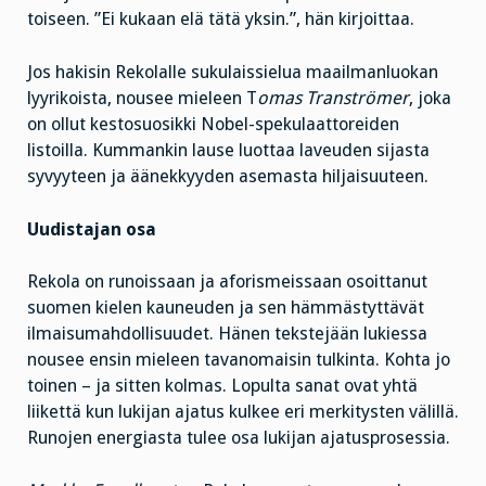
toiseen. ”Ei kukaan elä tätä yksin.”, hän kirjoittaa.
Jos hakisin Rekolalle sukulaissielua maailmanluokan
lyyrikoista, nousee mieleen T
omas Tranströmer
, joka
on ollut kestosuosikki Nobel-spekulaattoreiden
listoilla. Kummankin lause luottaa laveuden sijasta
syvyyteen ja äänekkyyden asemasta hiljaisuuteen.
Uudistajan osa
Rekola on runoissaan ja aforismeissaan osoittanut
suomen kielen kauneuden ja sen hämmästyttävät
ilmaisumahdollisuudet. Hänen tekstejään lukiessa
nousee ensin mieleen tavanomaisin tulkinta. Kohta jo
toinen – ja sitten kolmas. Lopulta sanat ovat yhtä
liikettä kun lukijan ajatus kulkee eri merkitysten välillä.
Runojen energiasta tulee osa lukijan ajatusprosessia.