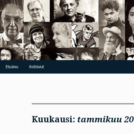
Skip
to
content
Etusivu
Kotisivut
Kuukausi:
tammikuu 20