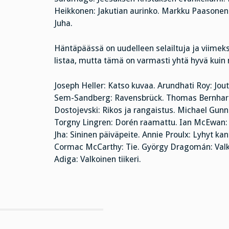
Heikkonen: Jakutian aurinko. Markku Paasonen:
Juha.
Häntäpäässä on uudelleen selailtuja ja viimeks
listaa, mutta tämä on varmasti yhtä hyvä kuin
Joseph Heller: Katso kuvaa. Arundhati Roy: Jo
Sem-Sandberg: Ravensbrück. Thomas Bernhard: H
Dostojevski: Rikos ja rangaistus. Michael Gunn
Torgny Lingren: Dorén raamattu. Ian McEwan: L
Jha: Sininen päiväpeite. Annie Proulx: Lyhyt ka
Cormac McCarthy: Tie. György Dragomán: Valkoi
Adiga: Valkoinen tiikeri.