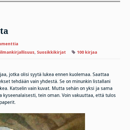
sta
artikkeliin
mmenttia
Sadan
kirjan
lmankirjallisuus
,
Suosikkikirjat
100 kirjaa
kirjava
lista
irjaa, jotka olisi syytä lukea ennen kuolemaa. Saattaa
mykset tehdään vain yhdestä. Se on minunkin listallani
ukea. Katselin vain kuvat. Mutta sehän on yksi ja sama
lla kyseenalaisesti, tein oman. Voin vakuuttaa, että tulos
paperit.