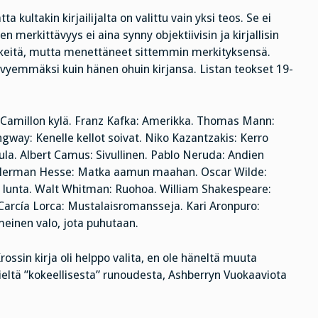
kultakin kirjailijalta on valittu vain yksi teos. Se ei
 merkittävyys ei aina synny objektiivisin ja kirjallisin
 tärkeitä, mutta menettäneet sittemmin merkityksensä.
vyemmäksi kuin hänen ohuin kirjansa. Listan teokset 19-
ä Camillon kylä. Franz Kafka: Amerikka. Thomas Mann:
ngway: Kenelle kellot soivat. Niko Kazantzakis: Kerro
ula. Albert Camus: Sivullinen. Pablo Neruda: Andien
sa. Herman Hesse: Matka aamun maahan. Oscar Wilde:
a lunta. Walt Whitman: Ruohoa. William Shakespeare:
o Carcía Lorca: Mustalaisromansseja. Kari Aronpuro:
meinen valo, jota puhutaan.
ossin kirja oli helppo valita, en ole häneltä muuta
 mieltä ”kokeellisesta” runoudesta, Ashberryn Vuokaaviota