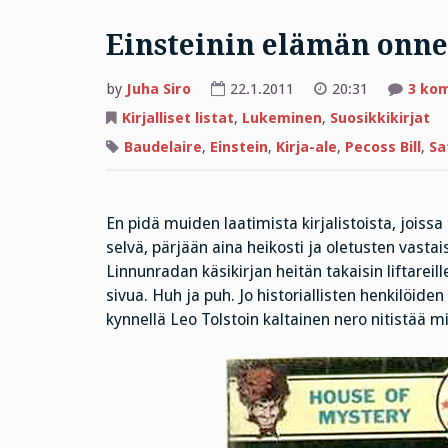
Einsteinin elämän onne
by
Juha Siro
22.1.2011
20:31
3 ko
Kirjalliset listat
,
Lukeminen
,
Suosikkikirjat
Baudelaire
,
Einstein
,
Kirja-ale
,
Pecoss Bill
,
Sa
En pidä muiden laatimista kirjalistoista, joiss
selvä, pärjään aina heikosti ja oletusten vastais
Linnunradan käsikirjan heitän takaisin liftarei
sivua. Huh ja puh. Jo historiallisten henkilöid
kynnellä Leo Tolstoin kaltainen nero nitistää mi