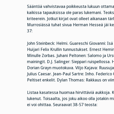
Sääntöä vahvistavaa poikkeusta lukuun ottamatta 
kaikissa tapauksissa ole paras lukemani. Teoksen
kriteerein. Jotkut kirjat ovat olleet aikanaan
Murrosiässä tuhat sivua Herman Hesseä jäi ke
37:
John Steinbeck: Helmi. Guareschi Giovanni: Is
Huijari Felix Krullin tunnustukset. Ernest Hemi
Minulle Zorbas. Juhani Peltonen: Salomo ja Urs
mainingit. D.J. Salinger: Sieppari ruispellos
Dorian Grayn muotokuva. Viljo Kajava: Ruusuj
Julius Caesar. Jean-Paul Sartre: Inho. Federic
Peltiset enkelit. Dylan Thomas: Rakkaus on vii
Listaa kasatessa huomaa hirvittäviä aukkoja. Kr
lukenut. Toisaalta, jos joku aikoo olla jotakin
ei voi ohittaa. Seuraavat 38-57 teosta: