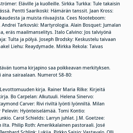
römer: Eläville ja kuolleille.
Sirkka Turkka: Tule takaisin
ässä. Pentti Saarikoski: Hämärän tanssit. Jaan Kross:
kkaudesta ja muista riivaajista. Cees Nooteboom:
 Andrei Tarkovski: Martyrologia. Alain Bosquet: Jumalan
a, eräs maailmanselitys. Italo Calvino: Jos talviyönä
a: Tulta ja pölyä. Joseph Brodsky: Keskustelu taivaan
aakel Liehu: Reaydymade. Mirkka Rekola: Taivas
tävän tuoma kirjapino saa poikkeavan merkityksen.
 aina sairaalaan. Numerot 58-80:
evottomuuden kirja. Rainer Maria Rilke: Kirjeitä
kirja. Bo Carpelan: Alkutuuli. Helena Sinervo:
mond Carver: Rivi riviltä lyönti lyönniltä. Milan
r Pelevin: Hyönteiselämää. Tomi Kontio:
unkio. Carol Schields: Larryn juhlat. J.M. Goetzee:
ilta. Philip Roth: Amerikkalainen pastoraali. José
nhard Schlink: Lukija. Pirkko Saisio: Vastavalo. Olli