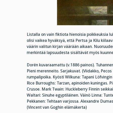
Listalla on vain fiktiota hienoisia poikkeuksia 
olisi vaikea hyväksyä, että Pertsa ja Kilu kiil
väärin valitun kirjan väärään aikaan. Nuoruude
merkintää lapsuudesta sisältävät myös kuunnelt
Dorén kuvaraamattu (v.1886 painos). Tuhannen j
Pieni merenneito. Sarjakuvat. (Viidakko, Pecos B
rumpalipoika. Kyösti Wilkuna: Tapani Löfvingin s
Rice Burroughs: Tarzan, apinoiden kuningas. Pik
Crusoe. Mark Twain: Huckleberry Finnin seikkai
Waltari: Sinuhe egyptiläinen. Väinö Linna: Tunt
Pekkanen: Tehtaan varjossa. Alexandre Dumas
(Vincent van Goghin elämäkerta)