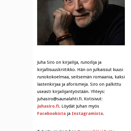
Juha Siro on kirjailija, runoilija ja
kirjallisuuskriitikko. Hän on julkaissut kuusi
runokokoelmaa, seitsemän romaania, kaksi
lastenkirjaa ja aforismeja. Siro on palkittu
useasti kirjailijantyöstään. Yhteys:
juhasiro@saunalahti.fi. Kotisivut:
juhasiro.fi
. Löydät Juhan myös
Facebookista
ja
Instagramista
.