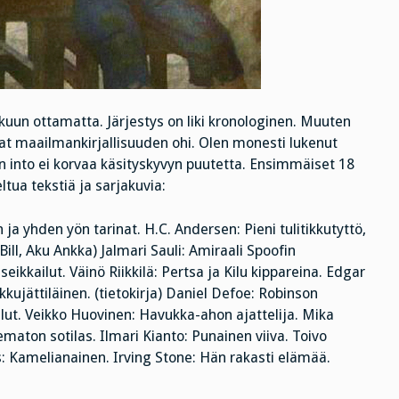
lukuun ottamatta. Järjestys on liki kronologinen. Muuten
aavat maailmankirjallisuuden ohi. Olen monesti lukenut
n into ei korvaa käsityskyvyn puutetta. Ensimmäiset 18
ua tekstiä ja sarjakuvia:
a yhden yön tarinat. H.C. Andersen: Pieni tulitikkutyttö,
ill, Aku Ankka) Jalmari Sauli: Amiraali Spoofin
eikkailut. Väinö Riikkilä: Pertsa ja Kilu kippareina. Edgar
kujättiläinen. (tietokirja) Daniel Defoe: Robinson
lut. Veikko Huovinen: Havukka-ahon ajattelija. Mika
ematon sotilas. Ilmari Kianto: Punainen viiva. Toivo
: Kamelianainen.
Irving Stone: Hän rakasti elämää.