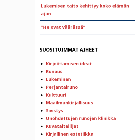
Lukemisen taito kehittyy koko elämän
ajan
”He ovat väärässä”
SUOSITUIMMAT AIHEET
Kirjoittamisen ideat
Runous
Lukeminen
Perjantairuno
Kulttuuri
Maailmankirjallisuus
Sivistys
Unohdettujen runojen klinikka
Kuvataiteilijat
Kirjallinen estetiikka