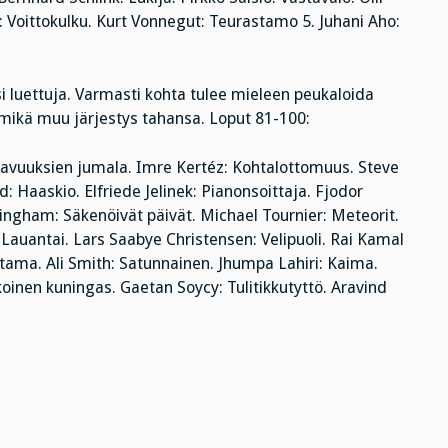
 Voittokulku. Kurt Vonnegut: Teurastamo 5. Juhani Aho:
i luettuja. Varmasti kohta tulee mieleen peukaloida
 mikä muu järjestys tahansa. Loput 81-100:
utavuuksien jumala. Imre Kertéz: Kohtalottomuus. Steve
aaskio. Elfriede Jelinek: Pianonsoittaja. Fjodor
ingham: Säkenöivät päivät. Michael Tournier: Meteorit.
auantai. Lars Saabye Christensen: Velipuoli. Rai Kamal
ntama. Ali Smith: Satunnainen. Jhumpa Lahiri: Kaima.
nen kuningas. Gaetan Soycy: Tulitikkutyttö. Aravind