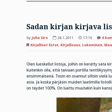
Sadan kirjan kirjava li
by
Juha Siro
28.1.2011
17:10
6 ko
Kirjalliset listat
,
Kirjallisuus
,
Lukeminen
,
Maai
Olen lueskellut listoja, joihin on kerätty sata k
kuitenkin olla, että taivaan portilla tenttikysy
ensimmäisenä. Tosin en osannut silloin vielä l
asia. Ja koska pärjäsin muiden laatimilla listoi
on täydet 100%. On luettu muutakin kuin kansi