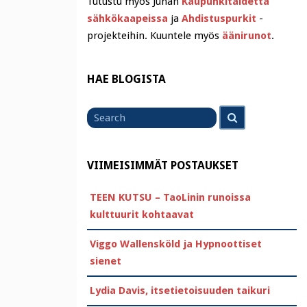
Tutustu myös Juhan
Kaupunkitaidetta
sähkökaapeissa
ja
Ahdistuspurkit
-
projekteihin. Kuuntele myös
äänirunot
.
HAE BLOGISTA
Search
Search
for
VIIMEISIMMÄT POSTAUKSET
TEEN KUTSU – TaoLinin runoissa
kulttuurit kohtaavat
Viggo Wallensköld ja Hypnoottiset
sienet
Lydia Davis, itsetietoisuuden taikuri