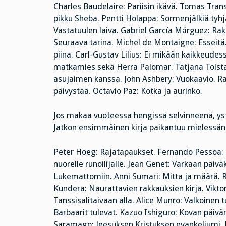
Charles Baudelaire: Pariisin ikävä. Tomas Transt
pikku Sheba. Pentti Holappa: Sormenjälkiä tyhj
Vastatuulen laiva. Gabriel García Márguez: Ra
Seuraava tarina. Michel de Montaigne: Esseitä.
piina. Carl-Gustav Lilius: Ei mikään kaikkeudess
matkamies sekä Herra Palomar. Tatjana Tolstaj
asujaimen kanssa. John Ashbery: Vuokaavio. R
päivystää. Octavio Paz: Kotka ja aurinko.
Jos makaa vuoteessa hengissä selvinneenä, ys
Jatkon ensimmäinen kirja paikantuu mielessäni
Peter Hoeg: Rajatapaukset. Fernando Pessoa: L
nuorelle runoilijalle. Jean Genet: Varkaan päivä
Lukemattomiin. Anni Sumari: Mitta ja määrä. Ray
Kundera: Naurattavien rakkauksien kirja. Vikto
Tanssisalitaivaan alla. Alice Munro: Valkoinen t
Barbaarit tulevat. Kazuo Ishiguro: Kovan päivän 
Saramago: Jeesuksen Kristuksen evankeliumi. Ber