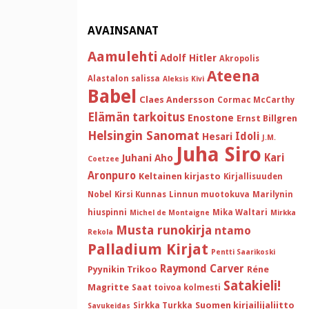
AVAINSANAT
Aamulehti
Adolf Hitler
Akropolis
Ateena
Alastalon salissa
Aleksis Kivi
Babel
Claes Andersson
Cormac McCarthy
Elämän tarkoitus
Enostone
Ernst Billgren
Helsingin Sanomat
Idoli
Hesari
J.M.
Juha Siro
Kari
Juhani Aho
Coetzee
Aronpuro
Keltainen kirjasto
Kirjallisuuden
Nobel
Kirsi Kunnas
Linnun muotokuva
Marilynin
hiuspinni
Mika Waltari
Michel de Montaigne
Mirkka
Musta runokirja
ntamo
Rekola
Palladium Kirjat
Pentti Saarikoski
Raymond Carver
Pyynikin Trikoo
Réne
Satakieli!
Magritte
Saat toivoa kolmesti
Suomen kirjailijaliitto
Sirkka Turkka
Savukeidas