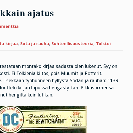
kkain ajatus
artikkeliin
mmenttia
Einsteinin
elämän
onnekkain
ajatus
ta kirjaa
,
Sota ja rauha
,
Suhteellisuusteoria
,
Tolstoi
a testataan montako kirjaa sadasta olen lukenut. Syy on
esti. Ei Tolkienia kiitos, pois Muumit ja Potterit.
lle. Tsekkaan työhuoneen hyllystä Sodan ja rauhan: 1139
en luettelo kirjan lopussa hengästyttää. Pikkusormensa
nut hengiltä kuin lutikan.