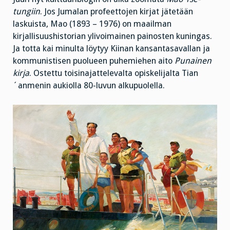
tungiin
. Jos Jumalan profeettojen kirjat jätetään
laskuista, Mao (1893 – 1976) on maailman
kirjallisuushistorian ylivoimainen painosten kuningas.
Ja totta kai minulta löytyy Kiinan kansantasavallan ja
kommunistisen puolueen puhemiehen aito
Punainen
kirja
. Ostettu toisinajattelevalta opiskelijalta Tian
´anmenin aukiolla 80-luvun alkupuolella.