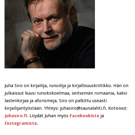
Juha Siro on kirjailija, runoilija ja kirjallisuuskriitikko. Hän on
julkaissut kuusi runokokoelmaa, seitsemän romaania, kaksi
lastenkirjaa ja aforismeja. Siro on palkittu useasti
kirjailijantyöstään. Yhteys: juhasiro@saunalahti.fi. Kotisivut:
juhasiro.fi
. Löydät Juhan myös
Facebookista
ja
Instagramista
.