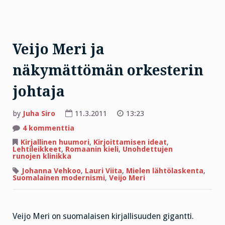
Veijo Meri ja
näkymättömän orkesterin
johtaja
by
Juha Siro
11.3.2011
13:23
artikkeliin
4 kommenttia
Veijo
Meri
Kirjallinen huumori
,
Kirjoittamisen ideat
,
ja
Lehtileikkeet
,
Romaanin kieli
,
Unohdettujen
näkymättömän
runojen klinikka
orkesterin
johtaja
Johanna Vehkoo
,
Lauri Viita
,
Mielen lähtölaskenta
,
Suomalainen modernismi
,
Veijo Meri
Veijo Meri on suomalaisen kirjallisuuden gigantti.