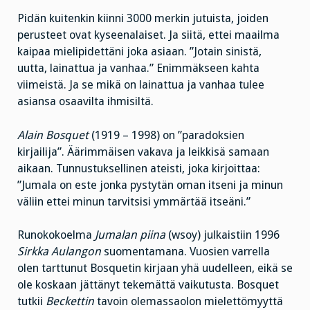
Pidän kuitenkin kiinni 3000 merkin jutuista, joiden
perusteet ovat kyseenalaiset. Ja siitä, ettei maailma
kaipaa mielipidettäni joka asiaan. ”Jotain sinistä,
uutta, lainattua ja vanhaa.” Enimmäkseen kahta
viimeistä. Ja se mikä on lainattua ja vanhaa tulee
asiansa osaavilta ihmisiltä.
Alain Bosquet
(1919 – 1998) on ”paradoksien
kirjailija”. Äärimmäisen vakava ja leikkisä samaan
aikaan. Tunnustuksellinen ateisti, joka kirjoittaa:
”Jumala on este jonka pystytän oman itseni ja minun
väliin ettei minun tarvitsisi ymmärtää itseäni.”
Runokokoelma
Jumalan piina
(wsoy) julkaistiin 1996
Sirkka Aulangon
suomentamana. Vuosien varrella
olen tarttunut Bosquetin kirjaan yhä uudelleen, eikä se
ole koskaan jättänyt tekemättä vaikutusta. Bosquet
tutkii
Beckettin
tavoin olemassaolon mielettömyyttä