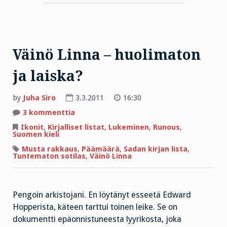
Väinö Linna – huolimaton
ja laiska?
by
Juha Siro
3.3.2011
16:30
artikkeliin
3 kommenttia
Väinö
Linna
Ikonit
,
Kirjalliset listat
,
Lukeminen
,
Runous
,
–
Suomen kieli
huolimaton
ja
Musta rakkaus
,
Päämäärä
,
Sadan kirjan lista
,
laiska?
Tuntematon sotilas
,
Väinö Linna
Pengoin arkistojani. En löytänyt esseetä Edward
Hopperista, käteen tarttui toinen leike. Se on
dokumentti epäonnistuneesta lyyrikosta, joka