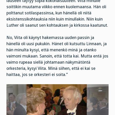
lauseen täytyy sopia kokonaisuuteen. Viita minulle
soittikin muutama viikko ennen kuolemaansa. Hän oli
polttanut sotilaspassinsa, kun hänellä oli niitä
eksistenssikohtauksia niin kuin minullakin. Niin kuin
Luther oli saanut sen kohtauksen ja kirkossa kaatunut.
No, Viita oli käynyt hakemassa uuden passin ja
hänellä oli uusi pukukin. Hänet oli kutsuttu Linnaan, ja
hän minulta kysyi, että menenkö minä ja otanko
vaimoni mukaan. Sanoin, että totta kai. Mutta entä jos
vaimo rupeaa siellä johtamaan näkymätöntä
orkesteria, kysyi Viita. Minä siihen, että ei kai se
haittaa, jos se orkesteri ei soita.”