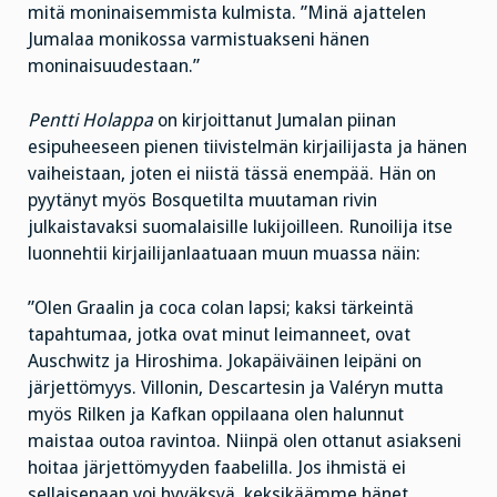
mitä moninaisemmista kulmista. ”Minä ajattelen
Jumalaa monikossa varmistuakseni hänen
moninaisuudestaan.”
Pentti Holappa
on kirjoittanut Jumalan piinan
esipuheeseen pienen tiivistelmän kirjailijasta ja hänen
vaiheistaan, joten ei niistä tässä enempää. Hän on
pyytänyt myös Bosquetilta muutaman rivin
julkaistavaksi suomalaisille lukijoilleen. Runoilija itse
luonnehtii kirjailijanlaatuaan muun muassa näin:
”Olen Graalin ja coca colan lapsi; kaksi tärkeintä
tapahtumaa, jotka ovat minut leimanneet, ovat
Auschwitz ja Hiroshima. Jokapäiväinen leipäni on
järjettömyys. Villonin, Descartesin ja Valéryn mutta
myös Rilken ja Kafkan oppilaana olen halunnut
maistaa outoa ravintoa. Niinpä olen ottanut asiakseni
hoitaa järjettömyyden faabelilla. Jos ihmistä ei
sellaisenaan voi hyväksyä, keksikäämme hänet