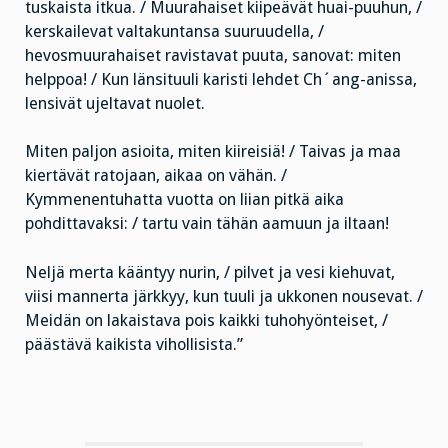
tuskaista itkua. / Muurahaiset kiipeävät huai-puuhun, /
kerskailevat valtakuntansa suuruudella, /
hevosmuurahaiset ravistavat puuta, sanovat: miten
helppoa! / Kun länsituuli karisti lehdet Ch´ang-anissa,
lensivät ujeltavat nuolet.
Miten paljon asioita, miten kiireisiä! / Taivas ja maa
kiertävät ratojaan, aikaa on vähän. /
Kymmenentuhatta vuotta on liian pitkä aika
pohdittavaksi: / tartu vain tähän aamuun ja iltaan!
Neljä merta kääntyy nurin, / pilvet ja vesi kiehuvat,
viisi mannerta järkkyy, kun tuuli ja ukkonen nousevat. /
Meidän on lakaistava pois kaikki tuhohyönteiset, /
päästävä kaikista vihollisista.”