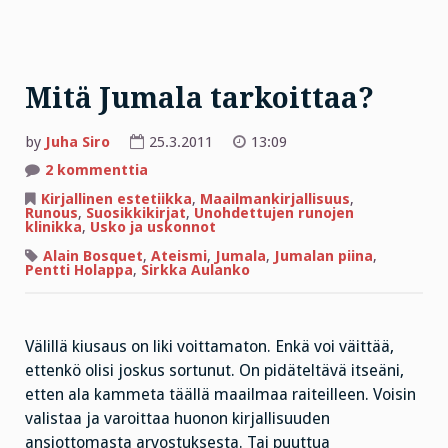
Mitä Jumala tarkoittaa?
by
Juha Siro
25.3.2011
13:09
artikkeliin
2 kommenttia
Mitä
Jumala
Kirjallinen estetiikka
,
Maailmankirjallisuus
,
tarkoittaa?
Runous
,
Suosikkikirjat
,
Unohdettujen runojen
klinikka
,
Usko ja uskonnot
Alain Bosquet
,
Ateismi
,
Jumala
,
Jumalan piina
,
Pentti Holappa
,
Sirkka Aulanko
Välillä kiusaus on liki voittamaton. Enkä voi väittää,
ettenkö olisi joskus sortunut. On pidäteltävä itseäni,
etten ala kammeta täällä maailmaa raiteilleen. Voisin
valistaa ja varoittaa huonon kirjallisuuden
ansiottomasta arvostuksesta. Tai puuttua