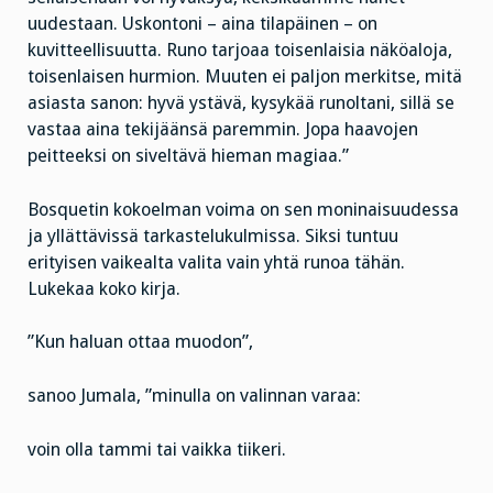
uudestaan. Uskontoni – aina tilapäinen – on
kuvitteellisuutta. Runo tarjoaa toisenlaisia näköaloja,
toisenlaisen hurmion. Muuten ei paljon merkitse, mitä
asiasta sanon: hyvä ystävä, kysykää runoltani, sillä se
vastaa aina tekijäänsä paremmin. Jopa haavojen
peitteeksi on siveltävä hieman magiaa.”
Bosquetin kokoelman voima on sen moninaisuudessa
ja yllättävissä tarkastelukulmissa. Siksi tuntuu
erityisen vaikealta valita vain yhtä runoa tähän.
Lukekaa koko kirja.
”Kun haluan ottaa muodon”,
sanoo Jumala, ”minulla on valinnan varaa:
voin olla tammi tai vaikka tiikeri.