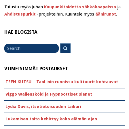
Tutustu myös Juhan
Kaupunkitaidetta sähkökaapeissa
ja
Ahdistuspurkit
-projekteihin. Kuuntele myös
äänirunot
.
HAE BLOGISTA
Search
Search
for
VIIMEISIMMÄT POSTAUKSET
TEEN KUTSU – TaoLinin runoissa kulttuurit kohtaavat
Viggo Wallensköld ja Hypnoottiset sienet
Lydia Davis, itsetietoisuuden taikuri
Lukemisen taito kehittyy koko elämän ajan