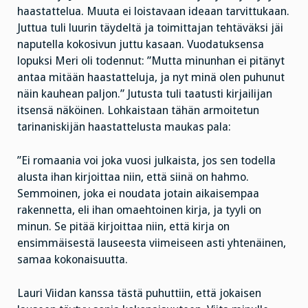
haastattelua. Muuta ei loistavaan ideaan tarvittukaan.
Juttua tuli luurin täydeltä ja toimittajan tehtäväksi jäi
naputella kokosivun juttu kasaan. Vuodatuksensa
lopuksi Meri oli todennut: ”Mutta minunhan ei pitänyt
antaa mitään haastatteluja, ja nyt minä olen puhunut
näin kauhean paljon.” Jutusta tuli taatusti kirjailijan
itsensä näköinen. Lohkaistaan tähän armoitetun
tarinaniskijän haastattelusta maukas pala:
”Ei romaania voi joka vuosi julkaista, jos sen todella
alusta ihan kirjoittaa niin, että siinä on hahmo.
Semmoinen, joka ei noudata jotain aikaisempaa
rakennetta, eli ihan omaehtoinen kirja, ja tyyli on
minun. Se pitää kirjoittaa niin, että kirja on
ensimmäisestä lauseesta viimeiseen asti yhtenäinen,
samaa kokonaisuutta.
Lauri Viidan kanssa tästä puhuttiin, että jokaisen