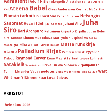
Aamulehti
Adolf Hitler
Akropolis
Alastalon salissa
Aleksis
Babel
Ateena
Claes Andersson
Cormac McCarthy
Kivi
Helsingin
Elämän tarkoitus
Enostone
Ernst Billgren
Juha
Sanomat
Idoli
Hesari
Juhani Aho
J.M. Coetzee
Siro
Kari Aronpuro
Keltainen kirjasto
Kirjallisuuden Nobel
Kirsi Kunnas
Linnun muotokuva
Marilynin hiuspinni
Michel de
Musta runokirja
Mika Waltari
Montaigne
Mirkka Rekola
Palladium Kirjat
ntamo
Pyynikin
Pentti Saarikoski
Raymond Carver
Trikoo
Réne Magritte
Saat toivoa kolmesti
Satakieli!
Suomen kirjailijaliitto
Sirkka Turkka
Savukeidas
Walt
Vapaa pudotus
Tommi Melender
Viggo Wallensköld
Viljo Kajava
Whitman
Yllämme kaartuva taivas
ARKISTOT
heinäkuu 2026