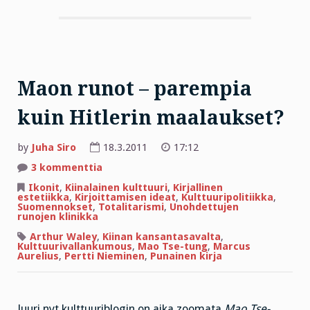
Maon runot – parempia
kuin Hitlerin maalaukset?
by
Juha Siro
18.3.2011
17:12
artikkeliin
3 kommenttia
Maon
runot
Ikonit
,
Kiinalainen kulttuuri
,
Kirjallinen
–
estetiikka
,
Kirjoittamisen ideat
,
Kulttuuripolitiikka
,
parempia
Suomennokset
,
Totalitarismi
,
Unohdettujen
kuin
runojen klinikka
Hitlerin
maalaukset?
Arthur Waley
,
Kiinan kansantasavalta
,
Kulttuurivallankumous
,
Mao Tse-tung
,
Marcus
Aurelius
,
Pertti Nieminen
,
Punainen kirja
Juuri nyt kulttuuriblogin on aika zoomata
Mao Tse-