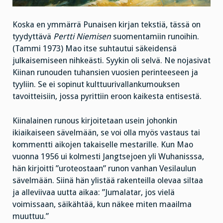
Koska en ymmärrä Punaisen kirjan tekstiä, tässä on
tyydyttävä
Pertti Niemisen
suomentamiin runoihin.
(Tammi 1973)
Mao itse suhtautui säkeidensä
julkaisemiseen nihkeästi. Syykin oli selvä. Ne nojasivat
Kiinan runouden tuhansien vuosien perinteeseen ja
tyyliin. Se ei sopinut kulttuurivallankumouksen
tavoitteisiin, jossa pyrittiin eroon kaikesta entisestä.
Kiinalainen runous kirjoitetaan usein johonkin
ikiaikaiseen sävelmään, se voi olla myös vastaus tai
kommentti aikojen takaiselle mestarille. Kun Mao
vuonna 1956 ui kolmesti Jangtsejoen yli Wuhanisssa,
hän kirjoitti ”uroteostaan” runon vanhan Vesilaulun
sävelmään. Siinä hän ylistää rakenteilla olevaa siltaa
ja alleviivaa uutta aikaa: ”Jumalatar, jos vielä
voimissaan, säikähtää, kun näkee miten maailma
muuttuu.”