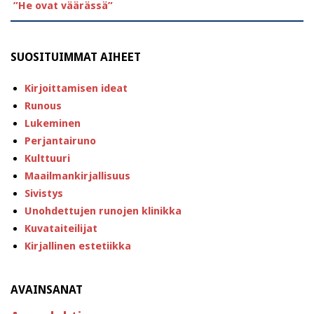
”He ovat väärässä”
SUOSITUIMMAT AIHEET
Kirjoittamisen ideat
Runous
Lukeminen
Perjantairuno
Kulttuuri
Maailmankirjallisuus
Sivistys
Unohdettujen runojen klinikka
Kuvataiteilijat
Kirjallinen estetiikka
AVAINSANAT