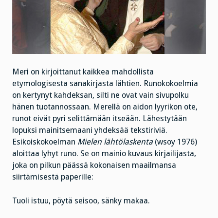
Meri on kirjoittanut kaikkea mahdollista
etymologisesta sanakirjasta lähtien. Runokokoelmia
on kertynyt kahdeksan, silti ne ovat vain sivupolku
hänen tuotannossaan. Merellä on aidon lyyrikon ote,
runot eivät pyri selittämään itseään. Lähestytään
lopuksi mainitsemaani yhdeksää tekstiriviä.
Esikoiskokoelman
Mielen lähtölaskenta
(wsoy 1976)
aloittaa lyhyt runo. Se on mainio kuvaus kirjailijasta,
joka on pilkun päässä kokonaisen maailmansa
siirtämisestä paperille:
Tuoli istuu, pöytä seisoo, sänky makaa.