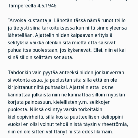
Tampereella 4.5.1946.
”Arvoisa kustantaja. Lähetän tässä nämä runot teille
ja tietysti siinä tarkoituksessa kun niitä sinne yleensä
lähetellään. Ajattelin niiden kaipaavan erityisiä
selityksiä vaikka olenkin sitä mieltä että saisivat
puhua itse puolestaan, jos kykenevät. Ellei, niin ei kai
siinä silloin selittämiset auta.
Tahdonkin vain pyytää anteeksi niiden jonkunverran
siivotonta asua, ja puolustan sitä sillä että en ole
kirjoittanut niitä puhtaaksi. Ajattelin että jos ne
kannattaa julkaista niin ne kannattaa silloin myöskin
korjata painoasuun, kielellisten y.m. seikkojen
puolesta. Niissä esiintyy varsin törkeitäkin
kielioppivirheitä, sillä koska puutteellisen kielioppini
vuoksi en olisi voinut tehdä niistä täysin virheettömiä,
niin en ole sitten välittänyt niistä edes likimain.