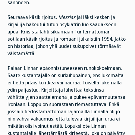
sanoneen.
Seuraava käsikirjoitus,
Messias
jäi iäksi kesken ja
kirjailija hakeutui tutun psykiatrin luo saadakseen
apua. Kriisistä lähti sikiämään Tuntemattoman
sotilaan käsikirjoitus ja romaani julkaistiin 1954. Jatko
on historiaa, johon yhä uudet sukupolvet törmäävät
väistämättä.
Palaan Linnan epäonnistuneeseen runokokoelmaan.
Saate kustantajalle on surkuhupainen, ensilukemalta
ei tiedä pitäisikö itkeä vai nauraa. Toisella lukemalla
ydin paljastuu. Kirjoittaja lähettää tekstinsä
vähättelyjen saattelemana ja pukee epävarmuutensa
ironiaan. Loppu on suorastaan riemastuttava. Ehkä
jossain tiedostamattoman rajamailla Linnalla oli jo
niin vahva vakaumus, että tulevaa kirjailijan uraa ei
mikään olisi voinut estää. Lopuksi ote Linnan
kustantajalle lähettämästä kirjeestä, joka on päivätty