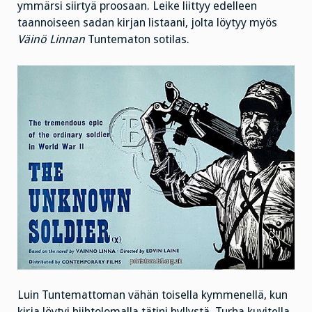
ymmärsi siirtyä proosaan. Leike liittyy edelleen
taannoiseen sadan kirjan listaani, jolta löytyy myös
Väinö Linnan
Tuntematon sotilas.
Luin Tuntemattoman vähän toisella kymmenellä, kun
kirja löytyi hiihtolomalla tätini hyllystä. Turha kuvitella,