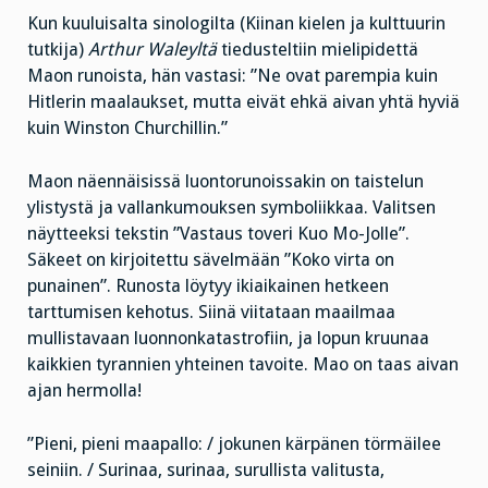
Kun kuuluisalta sinologilta (Kiinan kielen ja kulttuurin
tutkija)
Arthur Waleyltä
tiedusteltiin mielipidettä
Maon runoista, hän vastasi: ”Ne ovat parempia kuin
Hitlerin maalaukset, mutta eivät ehkä aivan yhtä hyviä
kuin Winston Churchillin.”
Maon näennäisissä luontorunoissakin on taistelun
ylistystä ja vallankumouksen symboliikkaa. Valitsen
näytteeksi tekstin ”Vastaus toveri Kuo Mo-Jolle”.
Säkeet on kirjoitettu sävelmään ”Koko virta on
punainen”. Runosta löytyy ikiaikainen hetkeen
tarttumisen kehotus. Siinä viitataan maailmaa
mullistavaan luonnonkatastrofiin, ja lopun kruunaa
kaikkien tyrannien yhteinen tavoite. Mao on taas aivan
ajan hermolla!
”Pieni, pieni maapallo: / jokunen kärpänen törmäilee
seiniin. / Surinaa, surinaa, surullista valitusta,