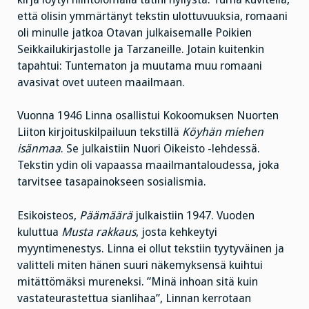
että olisin ymmärtänyt tekstin ulottuvuuksia, romaani
oli minulle jatkoa Otavan julkaisemalle Poikien
Seikkailukirjastolle ja Tarzaneille. Jotain kuitenkin
tapahtui: Tuntematon ja muutama muu romaani
avasivat ovet uuteen maailmaan.
Vuonna 1946 Linna osallistui Kokoomuksen Nuorten
Liiton kirjoituskilpailuun tekstillä
Köyhän miehen
isänmaa
. Se julkaistiin Nuori Oikeisto -lehdessä.
Tekstin ydin oli vapaassa maailmantaloudessa, joka
tarvitsee tasapainokseen sosialismia.
Esikoisteos,
Päämäärä
julkaistiin 1947. Vuoden
kuluttua
Musta rakkaus
, josta kehkeytyi
myyntimenestys. Linna ei ollut tekstiin tyytyväinen ja
valitteli miten hänen suuri näkemyksensä kuihtui
mitättömäksi mureneksi. ”Minä inhoan sitä kuin
vastateurastettua sianlihaa”, Linnan kerrotaan