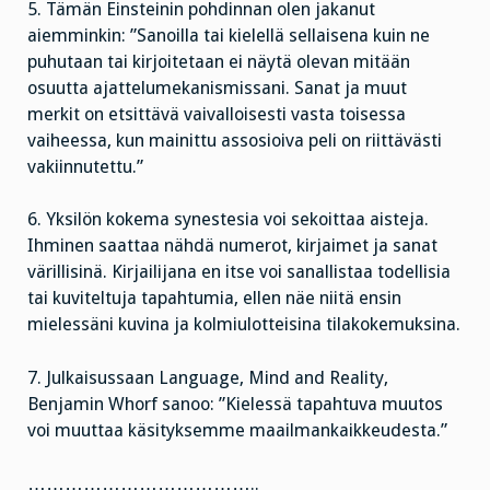
5. Tämän Einsteinin pohdinnan olen jakanut
aiemminkin: ”Sanoilla tai kielellä sellaisena kuin ne
puhutaan tai kirjoitetaan ei näytä olevan mitään
osuutta ajattelumekanismissani. Sanat ja muut
merkit on etsittävä vaivalloisesti vasta toisessa
vaiheessa, kun mainittu assosioiva peli on riittävästi
vakiinnutettu.”
6. Yksilön kokema synestesia voi sekoittaa aisteja.
Ihminen saattaa nähdä numerot, kirjaimet ja sanat
värillisinä. Kirjailijana en itse voi sanallistaa todellisia
tai kuviteltuja tapahtumia, ellen näe niitä ensin
mielessäni kuvina ja kolmiulotteisina tilakokemuksina.
7. Julkaisussaan Language, Mind and Reality,
Benjamin Whorf sanoo: ”Kielessä tapahtuva muutos
voi muuttaa käsityksemme maailmankaikkeudesta.”
………………………………..