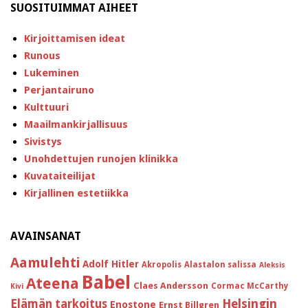
SUOSITUIMMAT AIHEET
Kirjoittamisen ideat
Runous
Lukeminen
Perjantairuno
Kulttuuri
Maailmankirjallisuus
Sivistys
Unohdettujen runojen klinikka
Kuvataiteilijat
Kirjallinen estetiikka
AVAINSANAT
Aamulehti
Adolf Hitler
Akropolis
Alastalon salissa
Aleksis
Babel
Ateena
Claes Andersson
Cormac McCarthy
Kivi
Helsingin
Elämän tarkoitus
Enostone
Ernst Billgren