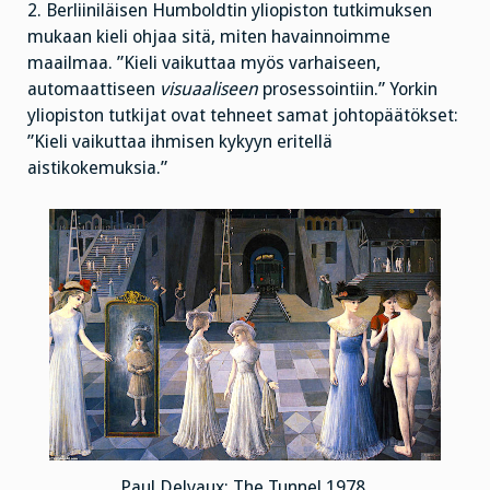
2. Berliiniläisen Humboldtin yliopiston tutkimuksen
mukaan kieli ohjaa sitä, miten havainnoimme
maailmaa. ”Kieli vaikuttaa myös varhaiseen,
automaattiseen
visuaaliseen
prosessointiin.” Yorkin
yliopiston tutkijat ovat tehneet samat johtopäätökset:
”Kieli vaikuttaa ihmisen kykyyn eritellä
aistikokemuksia.”
Paul Delvaux: The Tunnel 1978.