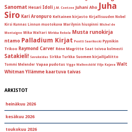
Juha
Sanomat
Idoli
Hesari
Juhani Aho
J.M. Coetzee
Siro
Kari Aronpuro
Keltainen kirjasto
Kirjallisuuden Nobel
Kirsi Kunnas
Linnun muotokuva
Marilynin hiuspinni
Michel de
Musta runokirja
Mika Waltari
Montaigne
Mirkka Rekola
Palladium Kirjat
ntamo
Pyynikin
Pentti Saarikoski
Raymond Carver
Trikoo
Réne Magritte
Saat toivoa kolmesti
Satakieli!
Suomen kirjailijaliitto
Sirkka Turkka
Savukeidas
Walt
Vapaa pudotus
Tommi Melender
Viggo Wallensköld
Viljo Kajava
Whitman
Yllämme kaartuva taivas
ARKISTOT
heinäkuu 2026
kesäkuu 2026
toukokuu 2026