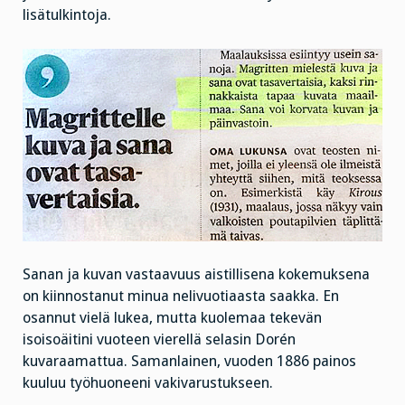
lisätulkintoja.
Sanan ja kuvan vastaavuus aistillisena kokemuksena
on kiinnostanut minua nelivuotiaasta saakka. En
osannut vielä lukea, mutta kuolemaa tekevän
isoisoäitini vuoteen vierellä selasin Dorén
kuvaraamattua. Samanlainen, vuoden 1886 painos
kuuluu työhuoneeni vakivarustukseen.