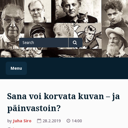
Skip
to
content
Search
for
Search
Menu
Sana voi korvata kuvan – ja
päinvastoin?
by
Juha Siro
28.2.2019
14:00