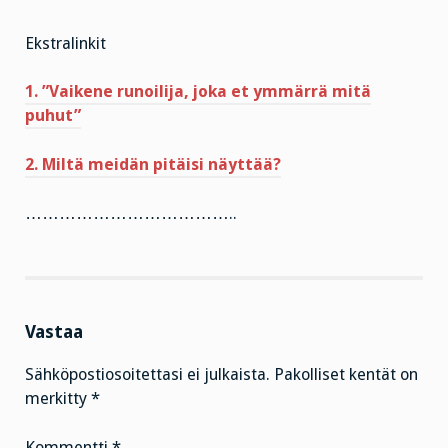
Ekstralinkit
1. ”Vaikene runoilija, joka et ymmärrä mitä
puhut”
2. Miltä meidän pitäisi näyttää?
………………………………..
Vastaa
Sähköpostiosoitettasi ei julkaista.
Pakolliset kentät on
merkitty
*
Kommentti
*