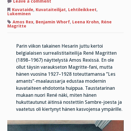
on
Leave a comment
Sana
voi
Kuvataide
,
Kuvataiteilijat
,
Lehtileikkeet
,
korvata
Lukeminen
kuvan
–
Amos Rex
,
Benjamin Whorf
,
Leena Krohn
,
Réne
ja
Magritte
päinvastoin?
Parin viikon takainen Hesarin juttu kertoi
belgialaisen surrealistitaiteilija René Magritten
(1898–1967) näyttelystä Amos Rexissä. En ole
ollut täysin varaukseton Magritte-fani, mutta
hänen vuosina 1927–1928 toteuttamansa ”Les
amants”-maalaussarja edustaa modernin
kuvataiteen ehdotonta huippua. Taustatarinan
mukaan nuori René näki, miten hänen
hukuttautunut äitinsä nostettiin Sambre-joesta ja
vaatetus oli kiertynyt hänen kasvojensa ympärille.