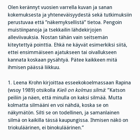
Olen kerännyt vuosien varrella kuvan ja sanan
kokemuksesta ja yhteneväisyydestä sekä tutkimuksiin
perustuvaa että ”näkemyksellistä” tietoa. Pengoin
muistiinpanoja ja tsekkailin lähdekirjojen
alleviivauksia. Nostan tähän vain seitsemän
kiteytettyä pointtia. Ehkä ne käyvät esimerkiksi siitä,
ettei ensimmäiseen ajatukseen tai oivallukseen
kannata koskaan pysähtyä. Pätee kaikkeen mitä
ihmisen päässä liikkuu.
1. Leena Krohn kirjoittaa esseekokoelmassaan Rapina
(wsoy 1989) otsikolla
Kieli on kolmas silmä
: ”Katson
peiliin ja näen, että minulla on kaksi silmää. Mutta
kolmatta silmääni en voi nähdä, koska se on
näkymätön. Silti se on todellinen, ja samanlainen
silmä on kaikilla tässä kaupungissa. Ihmisen näkö on
triokuläärinen, ei binokuläärinen.”