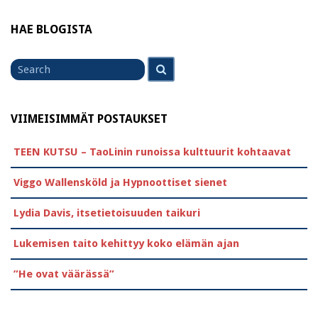
HAE BLOGISTA
Search
Search
for
VIIMEISIMMÄT POSTAUKSET
TEEN KUTSU – TaoLinin runoissa kulttuurit kohtaavat
Viggo Wallensköld ja Hypnoottiset sienet
Lydia Davis, itsetietoisuuden taikuri
Lukemisen taito kehittyy koko elämän ajan
”He ovat väärässä”