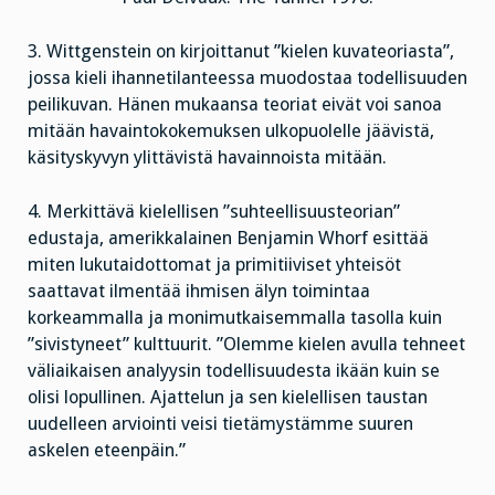
3. Wittgenstein on kirjoittanut ”kielen kuvateoriasta”,
jossa kieli ihannetilanteessa muodostaa todellisuuden
peilikuvan. Hänen mukaansa teoriat eivät voi sanoa
mitään havaintokokemuksen ulkopuolelle jäävistä,
käsityskyvyn ylittävistä havainnoista mitään.
4. Merkittävä kielellisen ”suhteellisuusteorian”
edustaja, amerikkalainen Benjamin Whorf esittää
miten lukutaidottomat ja primitiiviset yhteisöt
saattavat ilmentää ihmisen älyn toimintaa
korkeammalla ja monimutkaisemmalla tasolla kuin
”sivistyneet” kulttuurit. ”Olemme kielen avulla tehneet
väliaikaisen analyysin todellisuudesta ikään kuin se
olisi lopullinen. Ajattelun ja sen kielellisen taustan
uudelleen arviointi veisi tietämystämme suuren
askelen eteenpäin.”