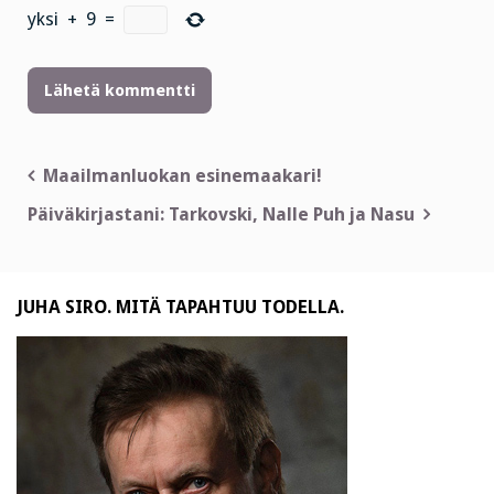
yksi
+
9
=
Artikkelien
Maailmanluokan esinemaakari!
selaus
Päiväkirjastani: Tarkovski, Nalle Puh ja Nasu
JUHA SIRO. MITÄ TAPAHTUU TODELLA.