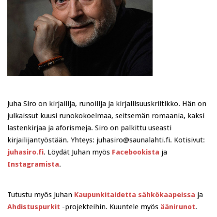
Juha Siro on kirjailija, runoilija ja kirjallisuuskriitikko. Hän on
julkaissut kuusi runokokoelmaa, seitsemän romaania, kaksi
lastenkirjaa ja aforismeja. Siro on palkittu useasti
kirjailijantyöstään. Yhteys: juhasiro@saunalahti.fi. Kotisivut:
juhasiro.fi
. Löydät Juhan myös
Facebookista
ja
Instagramista
.
Tutustu myös Juhan
Kaupunkitaidetta sähkökaapeissa
ja
Ahdistuspurkit
-projekteihin. Kuuntele myös
äänirunot
.