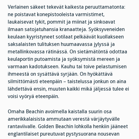
Verlainen säkeet tekevät kaikesta peruuttamatonta:
ne poistavat konepistooleista varmistimet,
laukaisevat tykit, pommit ja miinat ja sinkoavat
ilmaan satojatuhansia kranaatteja. Syöksyveneiden
keulaan kyyristyneet sotilaat pelkäävät kuollakseen
saksalaisten tulituksen huumaavassa jylyssä ja
metallinkovassa rätinässä. On sietämätöntä odottaa
keulaportin putoamista ja syöksymistä mereen ja
varmaan kadotukseen. Kauhu tai toive pelastumisen
ihmeestä on sysättävä syrjään. On hyökättävä
silmittömästi eteenpäin – taistelussa jonkun on aina
lähdettävä ensin, muuten kaikki mikä jäljessä tulee ei
voisi vyöryä eteenpäin.
Omaha Beachin avoimella kaistalla suurin osa
amerikkalaisista ammutaan verestä värjäytyvälle
rantaviivalle. Golden Beachin lohkolla henkiin jääneet
englantilaiset pureutuvat pystysuorana nousevan