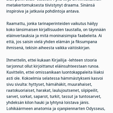
metakertomuksesta tiivistynyt draama. Sinänsä
inspiroiva ja jatkuvia pohdintoja antava.
Raamattu, jonka tarinaperinteiden vaikutus häilyy
koko länsimaisen kirjallisuuden taustalla, on täynnään
eläinvertauksia ja mitä moninaisimpia faabeleita. Ai
että, jos saisin vielä yhden elämän ja fiksumpana
ihmisenä, tekisin aiheesta vaikka väitöskirjan.
Ihmettelin, ettei kukaan Kirjailija -lehteen stooria
tarjonnut ollut kirjoittanut eläinsuhteestaan runoa.
Kuvittelin, ettei omissanikaan luontokappaleita liiaksi
asti ole. Kokoelmia selatessa hämmästykseni kasvoi
sivu sivulta: hyttyset, hämähäkit, muurahaiset,
raatokuoriaiset, harakat, laulujoutsenet, siipipeilit,
sarvet, sorkat, saparot, turkit, tassut ja tuntosarvet,
yhdeksän kilon hauki ja lyhtynä loistava jänis.
Lohikäärmeen anatomia ja ojanpiennarten Odysseus,