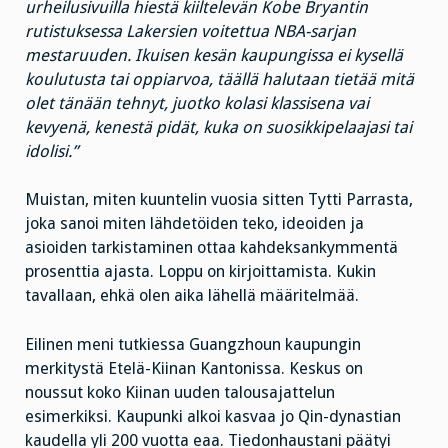
urheilusivuilla hiestä kiiltelevän Kobe Bryantin
rutistuksessa Lakersien voitettua NBA-sarjan
mestaruuden. Ikuisen kesän kaupungissa ei kysellä
koulutusta tai oppiarvoa, täällä halutaan tietää mitä
olet tänään tehnyt, juotko kolasi klassisena vai
kevyenä, kenestä pidät, kuka on suosikkipelaajasi tai
idolisi.”
Muistan, miten kuuntelin vuosia sitten Tytti Parrasta,
joka sanoi miten lähdetöiden teko, ideoiden ja
asioiden tarkistaminen ottaa kahdeksankymmentä
prosenttia ajasta. Loppu on kirjoittamista. Kukin
tavallaan, ehkä olen aika lähellä määritelmää.
Eilinen meni tutkiessa Guangzhoun kaupungin
merkitystä Etelä-Kiinan Kantonissa. Keskus on
noussut koko Kiinan uuden talousajattelun
esimerkiksi. Kaupunki alkoi kasvaa jo Qin-dynastian
kaudella yli 200 vuotta eaa. Tiedonhaustani päätyi