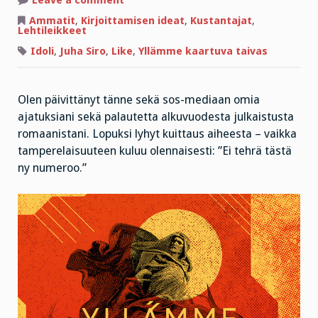
Kuittaus
ja
Ammatit
,
Kirjoittamisen ideat
,
Kustantajat
,
oivallus!
Lehtileikkeet
Idoli
,
Juha Siro
,
Like
,
Yllämme kaartuva taivas
Olen päivittänyt tänne sekä sos-mediaan omia
ajatuksiani sekä palautetta alkuvuodesta julkaistusta
romaanistani. Lopuksi lyhyt kuittaus aiheesta – vaikka
tamperelaisuuteen kuluu olennaisesti: ”Ei tehrä tästä
ny numeroo.”