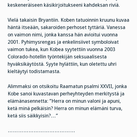
keskeneräiseen käsikirjoitukseeni kahdeksan riviä.
Vielä takaisin Bryantiin. Koben tatuoinnin kruunu kuvaa
häntä itseään, sakaroiden perhoset tyttäriä. Vanessa
on vaimon nimi, jonka kanssa hän avioitui vuonna
2001. Pyhimysrengas ja enkelinsiivet symboloivat
vaimon tukea, kun Kobea syytettiin vuonna 2003
Colorado-hotellin työntekijän seksuaalisesta
hyväksikäytöstä. Syyte hylättiin, kun oletettu uhri
kieltäytyi todistamasta.
Alimmaksi on otsikoitu Raamatun psalmi XXVII, jonka
Kobe sanoi kuvastavan perheyhteyden merkitystä ja
elämänasennetta: ”Herra on minun valoni ja apuni,
ketä minä pelkäisin? Herra on minun elämäni turva,
ketä siis säikkyisin?…”
…………………………………