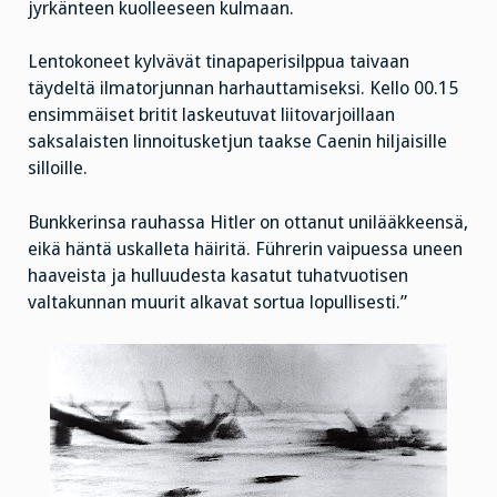
jyrkänteen kuolleeseen kulmaan.
Lentokoneet kylvävät tinapaperisilppua taivaan
täydeltä ilmatorjunnan harhauttamiseksi. Kello 00.15
ensimmäiset britit laskeutuvat liitovarjoillaan
saksalaisten linnoitusketjun taakse Caenin hiljaisille
silloille.
Bunkkerinsa rauhassa Hitler on ottanut unilääkkeensä,
eikä häntä uskalleta häiritä. Führerin vaipuessa uneen
haaveista ja hulluudesta kasatut tuhatvuotisen
valtakunnan muurit alkavat sortua lopullisesti.”