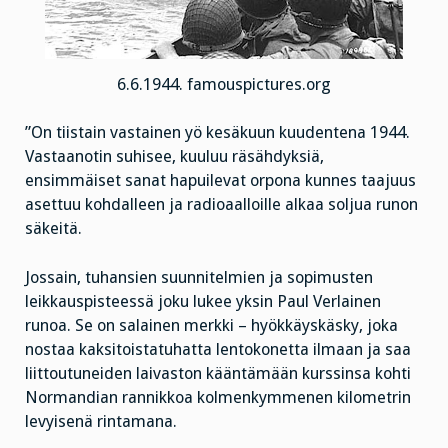
6.6.1944. famouspictures.org
”On tiistain vastainen yö kesäkuun kuudentena 1944.
Vastaanotin suhisee, kuuluu räsähdyksiä,
ensimmäiset sanat hapuilevat orpona kunnes taajuus
asettuu kohdalleen ja radioaalloille alkaa soljua runon
säkeitä.
Jossain, tuhansien suunnitelmien ja sopimusten
leikkauspisteessä joku lukee yksin Paul Verlainen
runoa. Se on salainen merkki – hyökkäyskäsky, joka
nostaa kaksitoistatuhatta lentokonetta ilmaan ja saa
liittoutuneiden laivaston kääntämään kurssinsa kohti
Normandian rannikkoa kolmenkymmenen kilometrin
levyisenä rintamana.