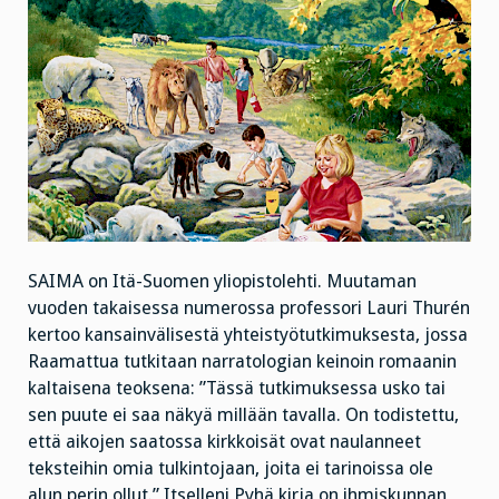
SAIMA on Itä-Suomen yliopistolehti. Muutaman
vuoden takaisessa numerossa professori Lauri Thurén
kertoo kansainvälisestä yhteistyötutkimuksesta, jossa
Raamattua tutkitaan narratologian keinoin romaanin
kaltaisena teoksena: ”Tässä tutkimuksessa usko tai
sen puute ei saa näkyä millään tavalla. On todistettu,
että aikojen saatossa kirkkoisät ovat naulanneet
teksteihin omia tulkintojaan, joita ei tarinoissa ole
alun perin ollut.” Itselleni Pyhä kirja on ihmiskunnan