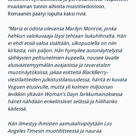
muutaman tunnin aihioita muistitiedostoon.
Romaaniin päätyi lopulta kaksi riviä:
”Maria ei odota olevansa Marilyn Monroe, jonka
hehkun valokuvaaja löysi tehtaan liukuhihnalta. Hän
ei ehdi etsiä valoa sisältään, ulkopuolella on niin
kirkasta, niin paljon. Hän hymyilee autonäyttelyssä
säihkyvien peltiunelmien kupeella, nousee lavalle
alusvaatemyymälän avajaisissa ja tavaratalon
muotinäytöksissä, jakaa esitteitä BlackBerry-
viestilaitteiden julkistustilaisuudessa, häntä ei kuvata
Voguen etusivulle, mutta yli kolmen miljoonan
levikkiin yltävän Woman’s Dayn farkkumainoksessa
hänet nähdään enkelinsiivet selässä ja hiilihanko
kädessä.
Hän ilmestyy ihmisten aamukahvipöytään Los
Angeles Timesin muotiliitteessä ja nauraa