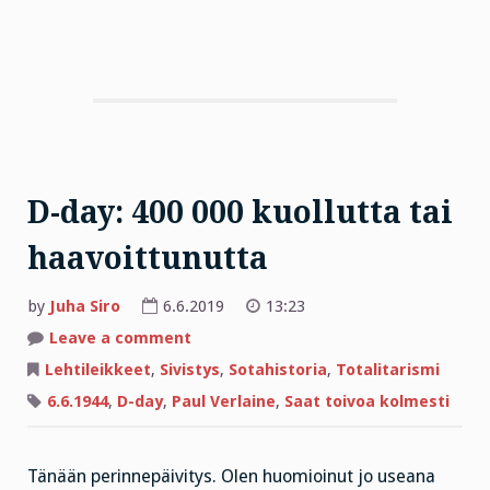
D-day: 400 000 kuollutta tai
haavoittunutta
by
Juha Siro
6.6.2019
13:23
on
Leave a comment
D-
day:
Lehtileikkeet
,
Sivistys
,
Sotahistoria
,
Totalitarismi
400
000
6.6.1944
,
D-day
,
Paul Verlaine
,
Saat toivoa kolmesti
kuollutta
tai
haavoittunutta
Tänään perinnepäivitys. Olen huomioinut jo useana