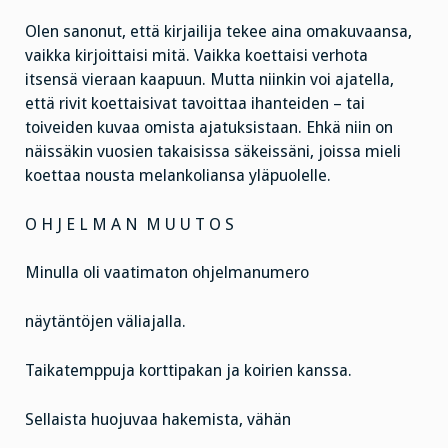
Olen sanonut, että kirjailija tekee aina omakuvaansa,
vaikka kirjoittaisi mitä. Vaikka koettaisi verhota
itsensä vieraan kaapuun. Mutta niinkin voi ajatella,
että rivit koettaisivat tavoittaa ihanteiden – tai
toiveiden kuvaa omista ajatuksistaan. Ehkä niin on
näissäkin vuosien takaisissa säkeissäni, joissa mieli
koettaa nousta melankoliansa yläpuolelle.
O H J E L M A N M U U T O S
Minulla oli vaatimaton ohjelmanumero
näytäntöjen väliajalla.
Taikatemppuja korttipakan ja koirien kanssa.
Sellaista huojuvaa hakemista, vähän