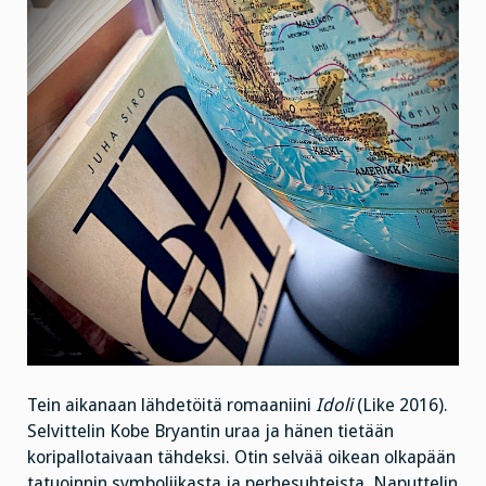
Tein aikanaan lähdetöitä romaaniini
Idoli
(Like 2016).
Selvittelin Kobe Bryantin uraa ja hänen tietään
koripallotaivaan tähdeksi. Otin selvää oikean olkapään
tatuoinnin symboliikasta ja perhesuhteista. Naputtelin