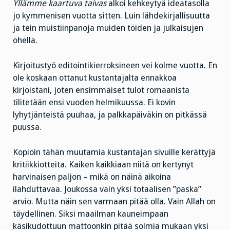
Yllämme kaartuva taivas
alkoi kehkeytyä ideatasolla
jo kymmenisen vuotta sitten. Luin lähdekirjallisuutta
ja tein muistiinpanoja muiden töiden ja julkaisujen
ohella.
Kirjoitustyö editointikierroksineen vei kolme vuotta. En
ole koskaan ottanut kustantajalta ennakkoa
kirjoistani, joten ensimmäiset tulot romaanista
tilitetään ensi vuoden helmikuussa. Ei kovin
lyhytjänteistä puuhaa, ja palkkapäiväkin on pitkässä
puussa.
Kopioin tähän muutamia kustantajan sivuille kerättyjä
kritiikkiotteita. Kaiken kaikkiaan niitä on kertynyt
harvinaisen paljon – mikä on näinä aikoina
ilahduttavaa. Joukossa vain yksi totaalisen ”paska”
arvio. Mutta näin sen varmaan pitää olla. Vain Allah on
täydellinen. Siksi maailman kauneimpaan
käsikudottuun mattoonkin pitää solmia mukaan yksi