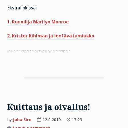
Ekstralinkissä:
1. Runoilija Marilyn Monroe
2. Krister Kihlman ja lentävä lumiukko
…………………………………
Kuittaus ja oivallus!
by
Juha Siro
12.9.2019
17:25
on
Leave a comment