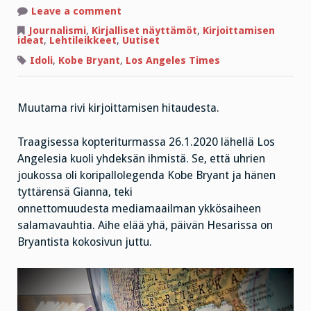
on
Leave a comment
Kobe
Bryantin
Journalismi
,
Kirjalliset näyttämöt
,
Kirjoittamisen
rutistuksessa
ideat
,
Lehtileikkeet
,
Uutiset
Idoli
,
Kobe Bryant
,
Los Angeles Times
Muutama rivi kirjoittamisen hitaudesta.
Traagisessa kopteriturmassa 26.1.2020 lähellä Los
Angelesia kuoli yhdeksän ihmistä. Se, että uhrien
joukossa oli koripallolegenda Kobe Bryant ja hänen
tyttärensä Gianna, teki
onnettomuudesta mediamaailman ykkösaiheen
salamavauhtia. Aihe elää yhä, päivän Hesarissa on
Bryantista kokosivun juttu.