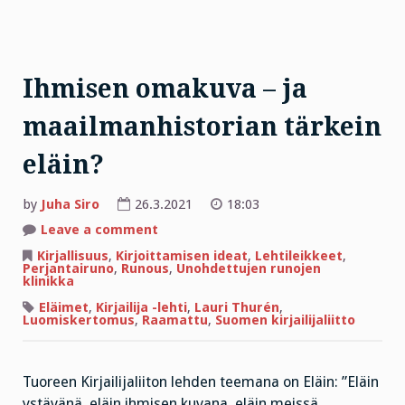
Ihmisen omakuva – ja
maailmanhistorian tärkein
eläin?
by
Juha Siro
26.3.2021
18:03
on
Leave a comment
Ihmisen
omakuva
Kirjallisuus
,
Kirjoittamisen ideat
,
Lehtileikkeet
,
–
Perjantairuno
,
Runous
,
Unohdettujen runojen
ja
klinikka
maailmanhistorian
tärkein
Eläimet
,
Kirjailija -lehti
,
Lauri Thurén
,
eläin?
Luomiskertomus
,
Raamattu
,
Suomen kirjailijaliitto
Tuoreen Kirjailijaliiton lehden teemana on Eläin: ”Eläin
ystävänä, eläin ihmisen kuvana, eläin meissä…