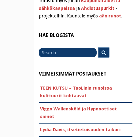
Tutustu myös Juhan
Kaupunkitaidetta
sähkökaapeissa
ja
Ahdistuspurkit
-
projekteihin. Kuuntele myös
äänirunot
.
HAE BLOGISTA
Search
Search
for
VIIMEISIMMÄT POSTAUKSET
TEEN KUTSU – TaoLinin runoissa
kulttuurit kohtaavat
Viggo Wallensköld ja Hypnoottiset
sienet
Lydia Davis, itsetietoisuuden taikuri