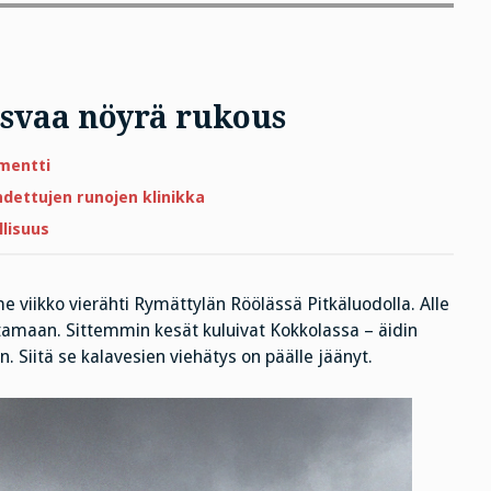
svaa nöyrä rukous
artikkeliin
mentti
Kallion
halkeamasta
dettujen runojen klinikka
kasvaa
nöyrä
llisuus
rukous
 viikko vierähti Rymättylän Röölässä Pitkäluodolla. Alle
stamaan. Sittemmin kesät kuluivat Kokkolassa – äidin
. Siitä se kalavesien viehätys on päälle jäänyt.