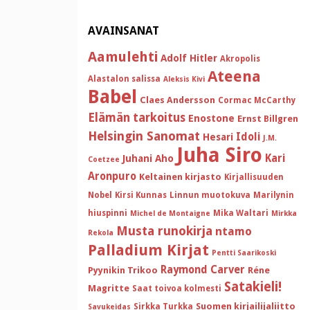
AVAINSANAT
Aamulehti
Adolf Hitler
Akropolis
Ateena
Alastalon salissa
Aleksis Kivi
Babel
Claes Andersson
Cormac McCarthy
Elämän tarkoitus
Enostone
Ernst Billgren
Helsingin Sanomat
Idoli
Hesari
J.M.
Juha Siro
Kari
Juhani Aho
Coetzee
Aronpuro
Keltainen kirjasto
Kirjallisuuden
Nobel
Kirsi Kunnas
Linnun muotokuva
Marilynin
hiuspinni
Mika Waltari
Michel de Montaigne
Mirkka
Musta runokirja
ntamo
Rekola
Palladium Kirjat
Pentti Saarikoski
Raymond Carver
Pyynikin Trikoo
Réne
Satakieli!
Magritte
Saat toivoa kolmesti
Suomen kirjailijaliitto
Sirkka Turkka
Savukeidas