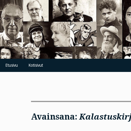
Skip
to
content
Etusivu
Kotisivut
Avainsana:
Kalastuskirj