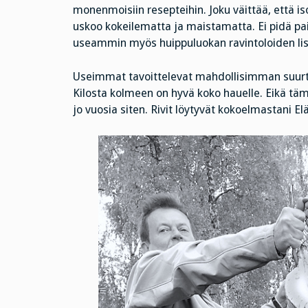
monenmoisiin resepteihin. Joku väittää, että is
uskoo kokeilematta ja maistamatta. Ei pidä pa
useammin myös huippuluokan ravintoloiden list
Useimmat tavoittelevat mahdollisimman suurta k
Kilosta kolmeen on hyvä koko hauelle. Eikä tämä 
jo vuosia siten. Rivit löytyvät kokoelmastani El