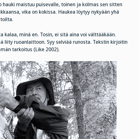
o hauki maistuu puisevalle, toinen ja kolmas sen sitten
ikkaansa, vika on kokissa. Haukea löytyy nykyään yhä
oilta.
alaa, minä en. Tosin, ei sitä aina voi välttääkään.
liity ruoanlaittoon. Syy selviää runosta. Tekstin kirjoitin
ämän tarkoitus (Like 2002).