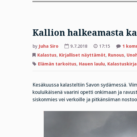
Kallion halkeamasta ka
by
Juha Siro
9.7.2018
17:15
1 kom
Kalastus
,
Kirjalliset näyttämöt
,
Runous
,
Unoh
Elämän tarkoitus
,
Hauen laulu
,
Kalastuskirja
Kesäkuussa kalasteltiin Savon sydämessä. Viime
kouluikäisenä vaarini opetti onkimaan ja ravu
siskonmies vei verkoille ja pitkänsiiman nostoon