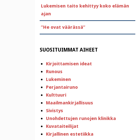
Lukemisen taito kehittyy koko elämän
ajan
”He ovat väärässä”
SUOSITUIMMAT AIHEET
Kirjoittamisen ideat
Runous
Lukeminen
Perjantairuno
Kulttuuri
Maailmankirjallisuus
Sivistys
Unohdettujen runojen klinikka
Kuvataiteilijat
Kirjallinen estetiikka