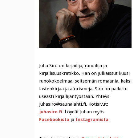
Juha Siro on kirjailija, runoilija ja
kirjallisuuskriitikko. Hän on julkaissut kuusi
runokokoelmaa, seitsemän romaania, kaksi
lastenkirjaa ja aforismeja. Siro on palkittu
useasti kirjailijantyöstään. Yhteys:
juhasiro@saunalahti.fi. Kotisivut:
juhasiro.fi
. Löydät Juhan myös
Facebookista
ja
Instagramista
.