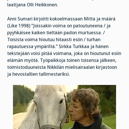
laatijana Olli Heikkonen.
Anni Sumari kirjoitti kokoelmassaan Mitta ja määrä
(Like 1998) ”Joissakin voima on patoutuneena / ja
pyyhkäisee kaiken tieltään padon murtuessa. /
Toisista voima hioutuu hitaasti esiin / turhan
rapautuessa ympäriltä.” Sirkka Turkkaa ja hänen
tekstejään voisi pitää voimana, joka on hioutunut esiin
elämän myötä. Työpaikkoja toinen toisensa jälkeen,
toimistoduuneista Nikkilän mielisairaalan kirjastoon
ja hevostallien tallimestariksi.