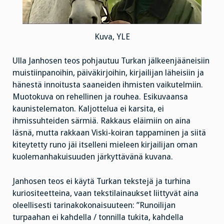
Kuva, YLE
Ulla Janhosen teos pohjautuu Turkan jälkeenjääneisiin
muistiinpanoihin, päiväkirjoihin, kirjailijan läheisiin ja
hänestä innoitusta saaneiden ihmisten vaikutelmiin.
Muotokuva on rehellinen ja rouhea. Esikuvaansa
kaunistelematon. Kaljottelua ei karsita, ei
ihmissuhteiden särmiä. Rakkaus eläimiin on aina
läsnä, mutta rakkaan Viski-koiran tappaminen ja siitä
kiteytetty runo jäi itselleni mieleen kirjailijan oman
kuolemanhakuisuuden järkyttävänä kuvana.
Janhosen teos ei käytä Turkan tekstejä ja turhina
kuriositeetteina, vaan tekstilainaukset liittyvät aina
oleellisesti tarinakokonaisuuteen: ”Runoilijan
turpaahan ei kahdella / tonnilla tukita, kahdella