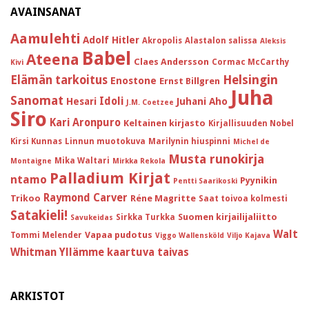
AVAINSANAT
Aamulehti
Adolf Hitler
Akropolis
Alastalon salissa
Aleksis
Babel
Ateena
Claes Andersson
Cormac McCarthy
Kivi
Helsingin
Elämän tarkoitus
Enostone
Ernst Billgren
Juha
Sanomat
Idoli
Hesari
Juhani Aho
J.M. Coetzee
Siro
Kari Aronpuro
Keltainen kirjasto
Kirjallisuuden Nobel
Kirsi Kunnas
Linnun muotokuva
Marilynin hiuspinni
Michel de
Musta runokirja
Mika Waltari
Montaigne
Mirkka Rekola
Palladium Kirjat
ntamo
Pyynikin
Pentti Saarikoski
Raymond Carver
Trikoo
Réne Magritte
Saat toivoa kolmesti
Satakieli!
Suomen kirjailijaliitto
Sirkka Turkka
Savukeidas
Walt
Vapaa pudotus
Tommi Melender
Viggo Wallensköld
Viljo Kajava
Whitman
Yllämme kaartuva taivas
ARKISTOT