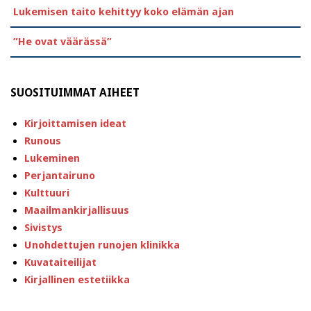
Lukemisen taito kehittyy koko elämän ajan
”He ovat väärässä”
SUOSITUIMMAT AIHEET
Kirjoittamisen ideat
Runous
Lukeminen
Perjantairuno
Kulttuuri
Maailmankirjallisuus
Sivistys
Unohdettujen runojen klinikka
Kuvataiteilijat
Kirjallinen estetiikka