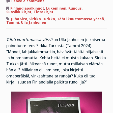
on
Leave a comment
Sirkka
Turkka
Finlandiapalkinnot
,
Lukeminen
,
Runous
,
–
Suosikkikirjat
,
Tietokirjat
runoilijan
rouhea
Juha Siro
,
Sirkka Turkka
,
Tähti kuuttomassa yössä
,
muotokuva
Tammi
,
Ulla Janhonen
Tähti kuuttomassa yössä
on Ulla Janhosen julkaisema
painotuore teos Sirkka Turkasta (Tammi 2024).
”Monet, lahjakkaimmatkin, häviävät täältä hiljaisesti
ja huomaamatta. Kohta heitä ei muista kukaan. Sirkka
Turkka jätti jälkeensä runot, mutta millaisen elämän
hän eli? Millainen oli ihminen, joka kirjoitti
omaperäisiä, vinksahtaneita runoja? Kuka oli tuo
kirjallisuuden Finlandialla palkittu runoilija?”