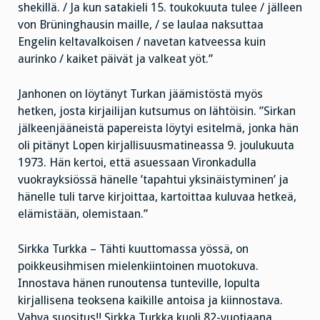
shekillä. / Ja kun satakieli 15. toukokuuta tulee / jälleen
von Brüninghausin maille, / se laulaa naksuttaa
Engelin keltavalkoisen / navetan katveessa kuin
aurinko / kaiket päivät ja valkeat yöt.”
Janhonen on löytänyt Turkan jäämistöstä myös
hetken, josta kirjailijan kutsumus on lähtöisin. ”Sirkan
jälkeenjääneistä papereista löytyi esitelmä, jonka hän
oli pitänyt Lopen kirjallisuusmatineassa 9. joulukuuta
1973. Hän kertoi, että asuessaan Vironkadulla
vuokrayksiössä hänelle ’tapahtui yksinäistyminen’ ja
hänelle tuli tarve kirjoittaa, kartoittaa kuluvaa hetkeä,
elämistään, olemistaan.”
Sirkka Turkka – Tähti kuuttomassa yössä, on
poikkeusihmisen mielenkiintoinen muotokuva.
Innostava hänen runoutensa tunteville, lopulta
kirjallisena teoksena kaikille antoisa ja kiinnostava.
Vahva suositus!! Sirkka Turkka kuoli 82-vuotiaana