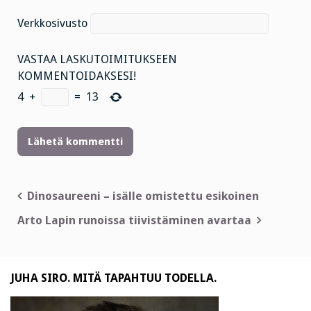
Verkkosivusto
VASTAA LASKUTOIMITUKSEEN
KOMMENTOIDAKSESI!
4
+
=
13
Artikkelien
Dinosaureeni – isälle omistettu esikoinen
selaus
Arto Lapin runoissa tiivistäminen avartaa
JUHA SIRO. MITÄ TAPAHTUU TODELLA.