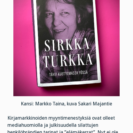
Kansi: Markko Taina, kuva Sakari Majantie
Kirjamarkkinoiden myyntimenestyksiä ovat olleet
mediahuomiolla ja julkisuudella silattujen
henkilöbrändien tarinat ja ”elämäkerrat”. Nyt ei ole