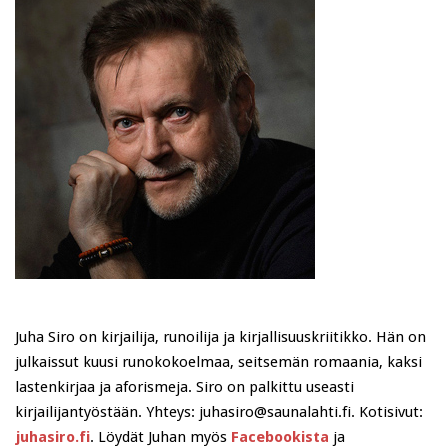
Juha Siro on kirjailija, runoilija ja kirjallisuuskriitikko. Hän on
julkaissut kuusi runokokoelmaa, seitsemän romaania, kaksi
lastenkirjaa ja aforismeja. Siro on palkittu useasti
kirjailijantyöstään. Yhteys: juhasiro@saunalahti.fi. Kotisivut:
juhasiro.fi
. Löydät Juhan myös
Facebookista
ja