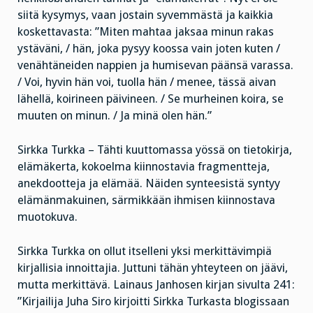
siitä kysymys, vaan jostain syvemmästä ja kaikkia
koskettavasta: ”Miten mahtaa jaksaa minun rakas
ystäväni, / hän, joka pysyy koossa vain joten kuten /
venähtäneiden nappien ja humisevan päänsä varassa.
/ Voi, hyvin hän voi, tuolla hän / menee, tässä aivan
lähellä, koirineen päivineen. / Se murheinen koira, se
muuten on minun. / Ja minä olen hän.”
Sirkka Turkka – Tähti kuuttomassa yössä on tietokirja,
elämäkerta, kokoelma kiinnostavia fragmentteja,
anekdootteja ja elämää. Näiden synteesistä syntyy
elämänmakuinen, särmikkään ihmisen kiinnostava
muotokuva.
Sirkka Turkka on ollut itselleni yksi merkittävimpiä
kirjallisia innoittajia. Juttuni tähän yhteyteen on jäävi,
mutta merkittävä. Lainaus Janhosen kirjan sivulta 241:
”Kirjailija Juha Siro kirjoitti Sirkka Turkasta blogissaan