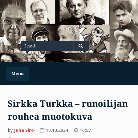
Skip
to
content
Search
for
Search
Menu
Sirkka Turkka – runoilijan
rouhea muotokuva
by
Juha Siro
10.10.2024
16:57