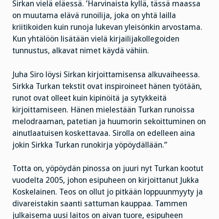
Sirkan vielä eläessä. ’Harvinaista kyllä, tässä maassa
on muutama elävä runoilija, joka on yhtä lailla
kriitikoiden kuin runoja lukevan yleisönkin arvostama.
Kun yhtälöön lisätään vielä kirjailijakollegoiden
tunnustus, alkavat nimet käydä vähiin.
Juha Siro löysi Sirkan kirjoittamisensa alkuvaiheessa.
Sirkka Turkan tekstit ovat inspiroineet hänen työtään,
runot ovat olleet kuin kipinöitä ja sytykkeitä
kirjoittamiseen. Hänen mielestään Turkan runoissa
melodraaman, patetian ja huumorin sekoittuminen on
ainutlaatuisen koskettavaa. Sirolla on edelleen aina
jokin Sirkka Turkan runokirja yöpöydällään.”
Totta on, yöpöydän pinossa on juuri nyt Turkan kootut
vuodelta 2005, johon esipuheen on kirjoittanut Jukka
Koskelainen. Teos on ollut jo pitkään loppuunmyyty ja
divareistakin saanti sattuman kauppaa. Tammen
julkaisema uusi laitos on aivan tuore, esipuheen