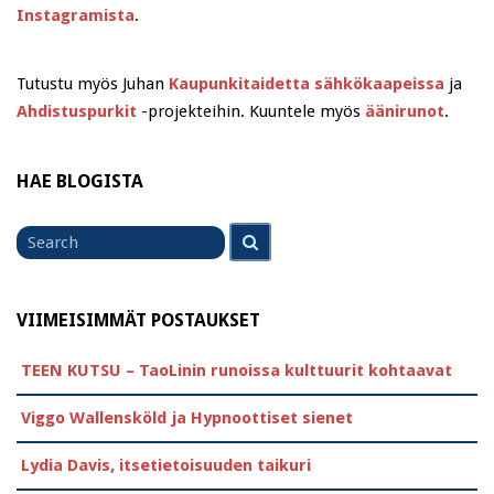
Instagramista
.
Tutustu myös Juhan
Kaupunkitaidetta sähkökaapeissa
ja
Ahdistuspurkit
-projekteihin. Kuuntele myös
äänirunot
.
HAE BLOGISTA
Search
Search
for
VIIMEISIMMÄT POSTAUKSET
TEEN KUTSU – TaoLinin runoissa kulttuurit kohtaavat
Viggo Wallensköld ja Hypnoottiset sienet
Lydia Davis, itsetietoisuuden taikuri