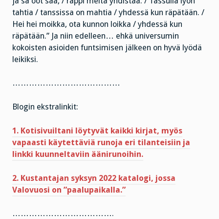
ja sä oot sää, / räppi meitä yhdistää. / Tassulla lyön
tahtia / tanssissa on mahtia / yhdessä kun räpätään. /
Hei hei moikka, ota kunnon loikka / yhdessä kun
räpätään.” Ja niin edelleen… ehkä universumin
kokoisten asioiden funtsimisen jälkeen on hyvä lyödä
leikiksi.
…………………………………
Blogin ekstralinkit:
1. Kotisivuiltani löytyvät kaikki kirjat, myös
vapaasti käytettäviä runoja eri tilanteisiin ja
linkki kuunneltaviin äänirunoihin.
2. Kustantajan syksyn 2022 katalogi, jossa
Valovuosi on ”paalupaikalla.”
……………………………….