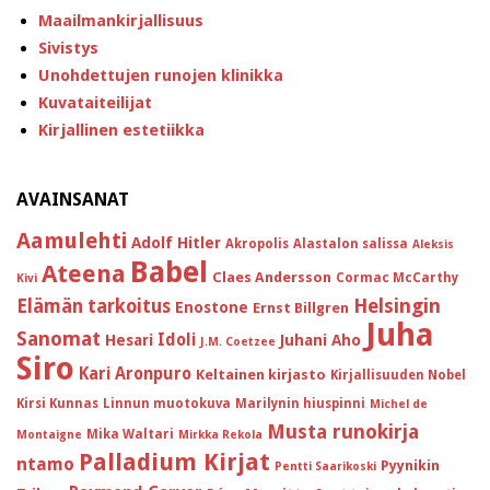
Maailmankirjallisuus
Sivistys
Unohdettujen runojen klinikka
Kuvataiteilijat
Kirjallinen estetiikka
AVAINSANAT
Aamulehti
Adolf Hitler
Akropolis
Alastalon salissa
Aleksis
Babel
Ateena
Claes Andersson
Cormac McCarthy
Kivi
Helsingin
Elämän tarkoitus
Enostone
Ernst Billgren
Juha
Sanomat
Idoli
Hesari
Juhani Aho
J.M. Coetzee
Siro
Kari Aronpuro
Keltainen kirjasto
Kirjallisuuden Nobel
Kirsi Kunnas
Linnun muotokuva
Marilynin hiuspinni
Michel de
Musta runokirja
Mika Waltari
Montaigne
Mirkka Rekola
Palladium Kirjat
ntamo
Pyynikin
Pentti Saarikoski