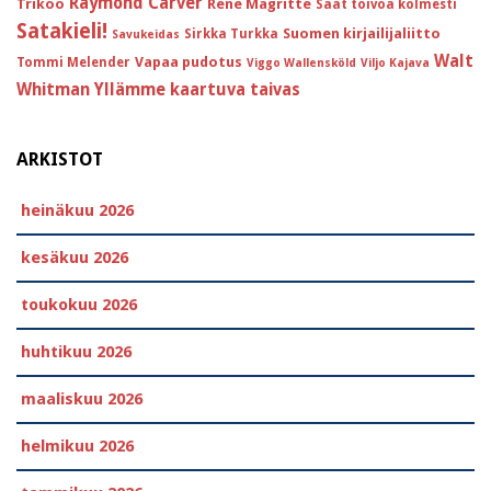
Raymond Carver
Trikoo
Réne Magritte
Saat toivoa kolmesti
Satakieli!
Suomen kirjailijaliitto
Sirkka Turkka
Savukeidas
Walt
Vapaa pudotus
Tommi Melender
Viggo Wallensköld
Viljo Kajava
Whitman
Yllämme kaartuva taivas
ARKISTOT
heinäkuu 2026
kesäkuu 2026
toukokuu 2026
huhtikuu 2026
maaliskuu 2026
helmikuu 2026