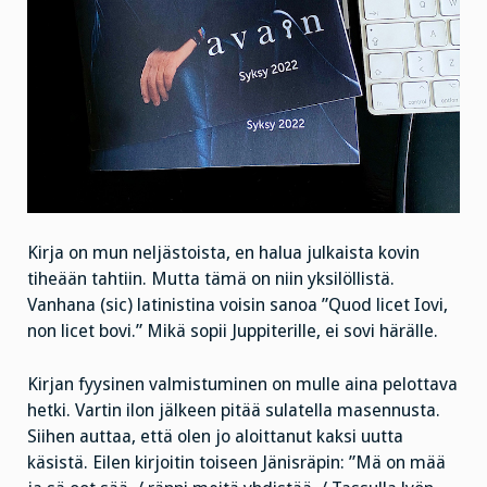
Kirja on mun neljästoista, en halua julkaista kovin
tiheään tahtiin. Mutta tämä on niin yksilöllistä.
Vanhana (sic) latinistina voisin sanoa ”Quod licet Iovi,
non licet bovi.” Mikä sopii Juppiterille, ei sovi härälle.
Kirjan fyysinen valmistuminen on mulle aina pelottava
hetki. Vartin ilon jälkeen pitää sulatella masennusta.
Siihen auttaa, että olen jo aloittanut kaksi uutta
käsistä. Eilen kirjoitin toiseen Jänisräpin: ”Mä on mää