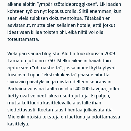
aikana aloitin ”ympäristötaideproggiksen”. Liki sadan
kohteen työ on nyt loppusuoralla. Siitä enemmän, kun
saan vielä tuloksen dokumentoitua. Tätäkään en
aavistanut, mutta olen sellainen hotale, että jotkut
ideat vaan kiilaa toisten ohi, eikä niitä voi olla
toteuttamatta.
Vielä pari sanaa blogista. Aloitin toukokuussa 2009.
Tämä on juttu nro 760. Melko aikaisin havahduin
ajatukseen ”rihmastosta”, jossa aiheet kytkeytyvät
toisiinsa. Lopun ”ekstralinkeistä” pääsee aihetta
sivuaviin päivityksiin ja niistä edelleen seuraaviin.
Parhaina vuosina täällä on ollut 40 000 kävijää, jotka
tietty ovat voineet lukea useita juttuja. Ei paljon,
mutta kulttuuria käsittelevälle alustalle ihan
siedettävästi. Koetan taas tihentää julkaisutahtia.
Mielenkiintoisia tekstejä on luettuna ja odottamassa
käsittelyä.