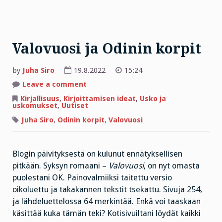
Valovuosi ja Odinin korpit
by
Juha Siro
19.8.2022
15:24
on
Leave a comment
Valovuosi
ja
Kirjallisuus
,
Kirjoittamisen ideat
,
Usko ja
Odinin
uskomukset
,
Uutiset
korpit
Juha Siro
,
Odinin korpit
,
Valovuosi
Blogin päivityksestä on kulunut ennätyksellisen
pitkään. Syksyn romaani –
Valovuosi
, on nyt omasta
puolestani OK. Painovalmiiksi taitettu versio
oikoluettu ja takakannen tekstit tsekattu. Sivuja 254,
ja lähdeluettelossa 64 merkintää. Enkä voi taaskaan
käsittää kuka tämän teki? Kotisivuiltani löydät kaikki