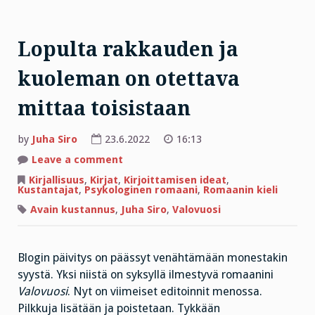
Lopulta rakkauden ja
kuoleman on otettava
mittaa toisistaan
by
Juha Siro
23.6.2022
16:13
on
Leave a comment
Lopulta
rakkauden
Kirjallisuus
,
Kirjat
,
Kirjoittamisen ideat
,
ja
Kustantajat
,
Psykologinen romaani
,
Romaanin kieli
kuoleman
on
Avain kustannus
,
Juha Siro
,
Valovuosi
otettava
mittaa
toisistaan
Blogin päivitys on päässyt venähtämään monestakin
syystä. Yksi niistä on syksyllä ilmestyvä romaanini
Valovuosi
. Nyt on viimeiset editoinnit menossa.
Pilkkuja lisätään ja poistetaan. Tykkään