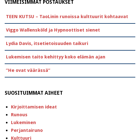
VIIMEISIMMÄT POSTAUKSET
TEEN KUTSU – TaoLinin runoissa kulttuurit kohtaavat
Viggo Wallensköld ja Hypnoottiset sienet
Lydia Davis, itsetietoisuuden taikuri
Lukemisen taito kehittyy koko elämän ajan
”He ovat väärässä”
SUOSITUIMMAT AIHEET
Kirjoittamisen ideat
Runous
Lukeminen
Perjantairuno
Kulttuuri