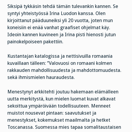
Siksipä tykkäsin tehdä tämän tulevankin kannen. Se
syntyi yhteistyössä Irina Luodon kanssa. Olen
kirjoittanut pääduuneiksi yli 20 vuotta, joten mun
koneisiin ei enää vanhat graafiset ohjelmat käy.
Ideoin kannen kuvineen ja Irina pisti hienosti jutun
painokelpoiseen pakettiin.
Kustantajan katalogissa ja nettisivuilla romaania
kuvaillaan tälleen: ”Valovuosi on romaani kolmen
rakkauden mahdollisuudesta ja mahdottomuudesta.
sekä ihmismielen hauraudesta.
Menestynyt arkkitehti joutuu hakemaan elämälleen
uutta merkitystä, kun mielen luomat kuvat alkavat
sekoittua ympäröivään todellisuuteen. Menneet
muistot nousevat pintaan: saavutukset ja
menestykset, kokemukset maailmalta ja hetket
Toscanassa. Suomessa mies tapaa somalitaustaisen