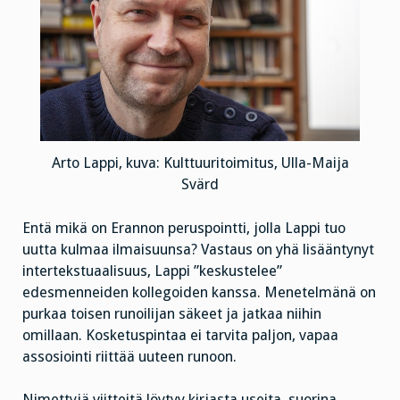
Arto Lappi, kuva: Kulttuuritoimitus, Ulla-Maija
Svärd
Entä mikä on Erannon peruspointti, jolla Lappi tuo
uutta kulmaa ilmaisuunsa? Vastaus on yhä lisääntynyt
intertekstuaalisuus, Lappi ”keskustelee”
edesmenneiden kollegoiden kanssa. Menetelmänä on
purkaa toisen runoilijan säkeet ja jatkaa niihin
omillaan. Kosketuspintaa ei tarvita paljon, vapaa
assosiointi riittää uuteen runoon.
Nimettyjä viitteitä löytyy kirjasta useita, suorina