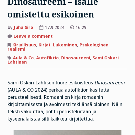
Dinosaureeni – isälle
omistettu esikoinen
by
Juha Siro
17.9.2024
16:29
on
Leave a comment
Dinosaureeni
–
Kirjallisuus
,
Kirjat
,
Lukeminen
,
Psykologinen
isälle
realismi
omistettu
esikoinen
Aula & Co
,
Autofiktio
,
Dinosaureeni
,
Sami Oskari
Lahtinen
Sami Oskari Lahtisen tuore esikoisteos
Dinosaureeni
(AULA & CO 2024) perkaa autofiktion käsitettä
perusteellisesti. Romaani on kirja romaanin
kirjoittamisesta ja avoimesti tekijänsä oloinen. Näin
teksti vakuuttaa, pohtii perusteluitaan ja
kyseenalaistaa silti kaikkea kirjoitettua.