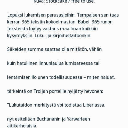
Kuva: Stockcake / free to use.
Lopuksi lukemisen perusasioihin. Tempaisen sen taas
kerran 365 tekstin kokoelmastani Babel. 365 runon
teksteistä löytyy vastaus maailman kaikkiin
kysymyksiin. Luku- ja kirjoitustaitoonkin.
Säkeiden summa saattaa olla mitätön, vähän
kuin hatullinen linnunlaulua lumisateessa tai
lentämisen ilo unen todellisuudessa – miten haluat,
tärkeintä on Troijan porteille hyljätty hevonen:
”Lukutaidon merkitystä voi todistaa Liberiassa,
nyt esitellään Buchananin ja Yarwarleen
äitikerholaisia.