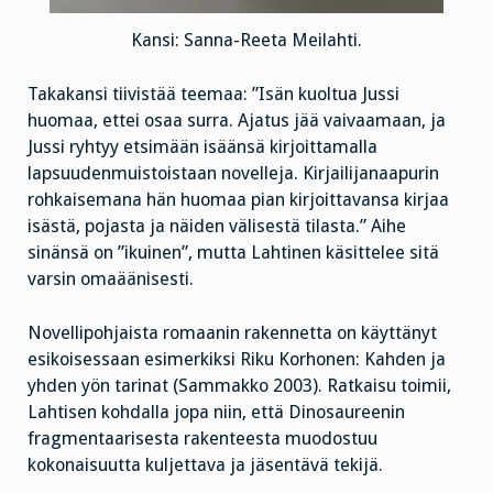
Kansi: Sanna-Reeta Meilahti.
Takakansi tiivistää teemaa: ”Isän kuoltua Jussi
huomaa, ettei osaa surra. Ajatus jää vaivaamaan, ja
Jussi ryhtyy etsimään isäänsä kirjoittamalla
lapsuudenmuistoistaan novelleja. Kirjailijanaapurin
rohkaisemana hän huomaa pian kirjoittavansa kirjaa
isästä, pojasta ja näiden välisestä tilasta.” Aihe
sinänsä on ”ikuinen”, mutta Lahtinen käsittelee sitä
varsin omaäänisesti.
Novellipohjaista romaanin rakennetta on käyttänyt
esikoisessaan esimerkiksi Riku Korhonen: Kahden ja
yhden yön tarinat (Sammakko 2003). Ratkaisu toimii,
Lahtisen kohdalla jopa niin, että Dinosaureenin
fragmentaarisesta rakenteesta muodostuu
kokonaisuutta kuljettava ja jäsentävä tekijä.