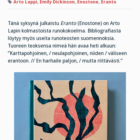
tiivistäminen
Arto Lappi
,
Emily Dickinson
,
Enostone
,
Eranto
avartaa
Tänä syksynä julkaistu
Eranto
(Enostone) on Arto
Lapin kolmastoista runokokoelma. Bibliografiasta
löytyy myös useita runoteosten suomennoksia.
Tuoreen teoksensa nimeä hän avaa heti alkuun:
”Karttapohjoinen, / neulapohjoinen, niiden / väliseen
erantoon. // En harhaile paljon, / mutta riittävästi.”