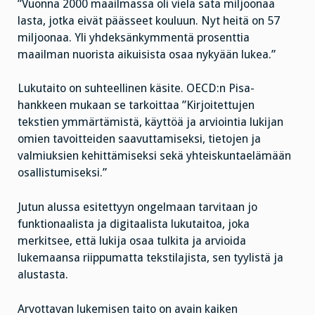
”Vuonna 2000 maailmassa oli vielä sata miljoonaa
lasta, jotka eivät päässeet kouluun. Nyt heitä on 57
miljoonaa. Yli yhdeksänkymmentä prosenttia
maailman nuorista aikuisista osaa nykyään lukea.”
Lukutaito on suhteellinen käsite. OECD:n Pisa-
hankkeen mukaan se tarkoittaa ”Kirjoitettujen
tekstien ymmärtämistä, käyttöä ja arviointia lukijan
omien tavoitteiden saavuttamiseksi, tietojen ja
valmiuksien kehittämiseksi sekä yhteiskuntaelämään
osallistumiseksi.”
Jutun alussa esitettyyn ongelmaan tarvitaan jo
funktionaalista ja digitaalista lukutaitoa, joka
merkitsee, että lukija osaa tulkita ja arvioida
lukemaansa riippumatta tekstilajista, sen tyylistä ja
alustasta.
Arvottavan lukemisen taito on avain kaiken