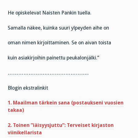
He opiskelevat Naisten Pankin tuella.
Samalla näkee, kuinka suuri ylpeyden aihe on
oman nimen kirjoittaminen. Se on aivan toista
kuin asiakirjoihin painettu peukalonjälki.”
………………………………………..
Blogin ekstralinkit
1. Maailman tärkein sana (postaukseni vuosien
takaa)
2. Toinen ”iäisyysjuttu”: Terveiset kirjaston
viinikellarista