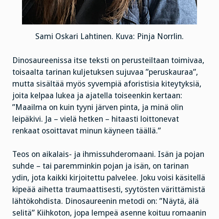
Sami Oskari Lahtinen. Kuva: Pinja Norrlin.
Dinosaureenissa itse teksti on perusteiltaan toimivaa,
toisaalta tarinan kuljetuksen sujuvaa ”peruskauraa”,
mutta sisältää myös syvempiä aforistisia kiteytyksiä,
joita kelpaa lukea ja ajatella toiseenkin kertaan:
”Maailma on kuin tyyni järven pinta, ja minä olin
leipäkivi. Ja – vielä hetken – hitaasti loittonevat
renkaat osoittavat minun käyneen täällä.”
Teos on aikalais- ja ihmissuhderomaani. Isän ja pojan
suhde – tai paremminkin pojan ja isän, on tarinan
ydin, jota kaikki kirjoitettu palvelee. Joku voisi käsitellä
kipeää aihetta traumaattisesti, syytösten värittämistä
lähtökohdista. Dinosaureenin metodi on: ”Näytä, älä
selitä” Kiihkoton, jopa lempeä asenne koituu romaanin