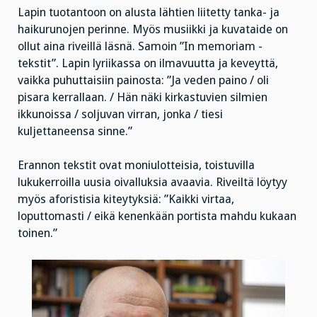
Lapin tuotantoon on alusta lähtien liitetty tanka- ja
haikurunojen perinne. Myös musiikki ja kuvataide on
ollut aina riveillä läsnä. Samoin ”In memoriam -
tekstit”. Lapin lyriikassa on ilmavuutta ja keveyttä,
vaikka puhuttaisiin painosta: ”Ja veden paino / oli
pisara kerrallaan. / Hän näki kirkastuvien silmien
ikkunoissa / soljuvan virran, jonka / tiesi
kuljettaneensa sinne.”
Erannon tekstit ovat moniulotteisia, toistuvilla
lukukerroilla uusia oivalluksia avaavia. Riveiltä löytyy
myös aforistisia kiteytyksiä: ”Kaikki virtaa,
loputtomasti / eikä kenenkään portista mahdu kukaan
toinen.”