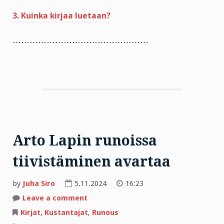
3. Kuinka kirjaa luetaan?
…………………………………………
Arto Lapin runoissa
tiivistäminen avartaa
by
Juha Siro
5.11.2024
16:23
on
Leave a comment
Arto
Lapin
Kirjat
,
Kustantajat
,
Runous
runoissa