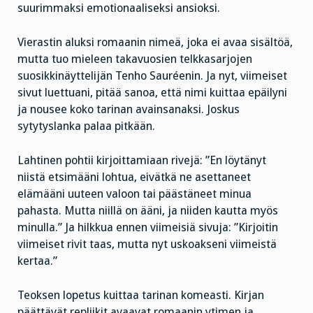
suurimmaksi emotionaaliseksi ansioksi.
Vierastin aluksi romaanin nimeä, joka ei avaa sisältöä,
mutta tuo mieleen takavuosien telkkasarjojen
suosikkinäyttelijän Tenho Sauréenin. Ja nyt, viimeiset
sivut luettuani, pitää sanoa, että nimi kuittaa epäilyni
ja nousee koko tarinan avainsanaksi. Joskus
sytytyslanka palaa pitkään.
Lahtinen pohtii kirjoittamiaan rivejä: ”En löytänyt
niistä etsimääni lohtua, eivätkä ne asettaneet
elämääni uuteen valoon tai päästäneet minua
pahasta. Mutta niillä on ääni, ja niiden kautta myös
minulla.” Ja hilkkua ennen viimeisiä sivuja: ”Kirjoitin
viimeiset rivit taas, mutta nyt uskoakseni viimeistä
kertaa.”
Teoksen lopetus kuittaa tarinan komeasti. Kirjan
päättävät repliikit avaavat romaanin ytimen ja