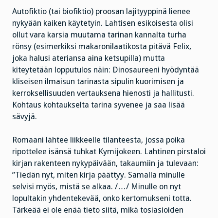
Autofiktio (tai biofiktio) proosan lajityyppinä lienee
nykyään kaiken käytetyin. Lahtisen esikoisesta olisi
ollut vara karsia muutama tarinan kannalta turha
rönsy (esimerkiksi makaronilaatikosta pitävä Felix,
joka halusi ateriansa aina ketsupilla) mutta
kiteytetään lopputulos näin: Dinosaureeni hyödyntää
kliseisen ilmaisun tarinasta sipulin kuorimisen ja
kerroksellisuuden vertauksena hienosti ja hallitusti.
Kohtaus kohtaukselta tarina syvenee ja saa lisää
sävyjä.
Romaani lähtee liikkeelle tilanteesta, jossa poika
ripottelee isänsä tuhkat Kymijokeen. Lahtinen pirstaloi
kirjan rakenteen nykypäivään, takaumiin ja tulevaan:
”Tiedän nyt, miten kirja päättyy. Samalla minulle
selvisi myös, mistä se alkaa. /…/ Minulle on nyt
lopultakin yhdentekevää, onko kertomukseni totta.
Tärkeää ei ole enää tieto siitä, mikä tosiasioiden