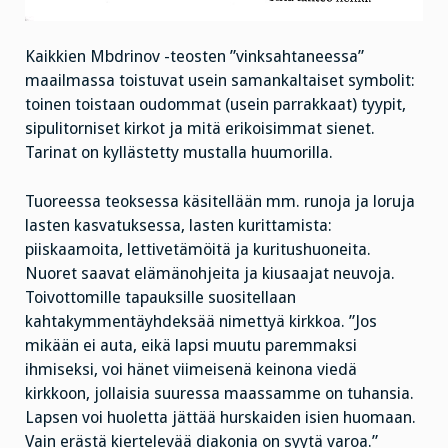
Kaikkien Mbdrinov -teosten ”vinksahtaneessa”
maailmassa toistuvat usein samankaltaiset symbolit:
toinen toistaan oudommat (usein parrakkaat) tyypit,
sipulitorniset kirkot ja mitä erikoisimmat sienet.
Tarinat on kyllästetty mustalla huumorilla.
Tuoreessa teoksessa käsitellään mm. runoja ja loruja
lasten kasvatuksessa, lasten kurittamista:
piiskaamoita, lettivetämöitä ja kuritushuoneita.
Nuoret saavat elämänohjeita ja kiusaajat neuvoja.
Toivottomille tapauksille suositellaan
kahtakymmentäyhdeksää nimettyä kirkkoa. ”Jos
mikään ei auta, eikä lapsi muutu paremmaksi
ihmiseksi, voi hänet viimeisenä keinona viedä
kirkkoon, jollaisia suuressa maassamme on tuhansia.
Lapsen voi huoletta jättää hurskaiden isien huomaan.
Vain erästä kiertelevää diakonia on syytä varoa.”