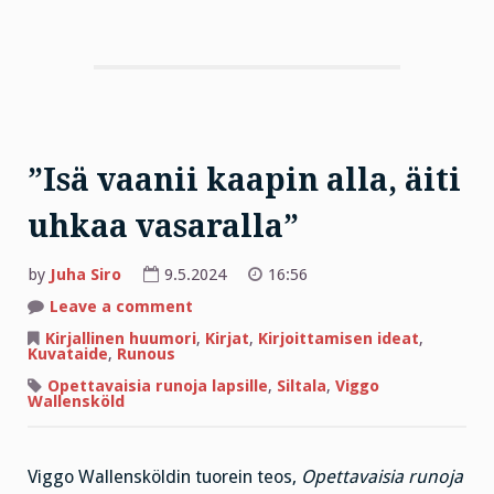
”Isä vaanii kaapin alla, äiti
uhkaa vasaralla”
by
Juha Siro
9.5.2024
16:56
on
Leave a comment
”Isä
vaanii
Kirjallinen huumori
,
Kirjat
,
Kirjoittamisen ideat
,
kaapin
Kuvataide
,
Runous
alla,
äiti
Opettavaisia runoja lapsille
,
Siltala
,
Viggo
uhkaa
Wallensköld
vasaralla”
Viggo Wallensköldin tuorein teos,
Opettavaisia runoja