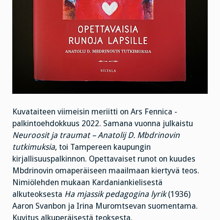
Kuvataiteen viimeisin meriitti on Ars Fennica -
palkintoehdokkuus 2022. Samana vuonna julkaistu
Neuroosit ja traumat – Anatolij D. Mbdrinovin
tutkimuksia
, toi Tampereen kaupungin
kirjallisuuspalkinnon. Opettavaiset runot on kuudes
Mbdrinovin omaperäiseen maailmaan kiertyvä teos.
Nimiölehden mukaan Kardaniankielisestä
alkuteoksesta
Ha mjassik pedagogina lyrik
(1936)
Aaron Svanbon ja Irina Muromtsevan suomentama.
Kuvitus alkuperäisestä teoksesta.