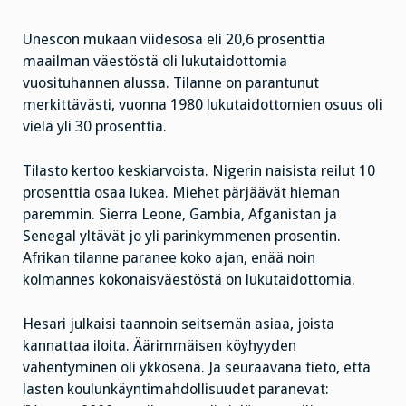
Unescon mukaan viidesosa eli 20,6 prosenttia
maailman väestöstä oli lukutaidottomia
vuosituhannen alussa. Tilanne on parantunut
merkittävästi, vuonna 1980 lukutaidottomien osuus oli
vielä yli 30 prosenttia.
Tilasto kertoo keskiarvoista. Nigerin naisista reilut 10
prosenttia osaa lukea. Miehet pärjäävät hieman
paremmin. Sierra Leone, Gambia, Afganistan ja
Senegal yltävät jo yli parinkymmenen prosentin.
Afrikan tilanne paranee koko ajan, enää noin
kolmannes kokonaisväestöstä on lukutaidottomia.
Hesari julkaisi taannoin seitsemän asiaa, joista
kannattaa iloita. Äärimmäisen köyhyyden
vähentyminen oli ykkösenä. Ja seuraavana tieto, että
lasten koulunkäyntimahdollisuudet paranevat: