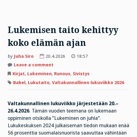
Lukemisen taito kehittyy
koko elämän ajan
by
Juha Siro
20.4.2026
18:57
on
Leave a comment
Lukemisen
taito
Kirjat
,
Lukeminen
,
Runous
,
Sivistys
kehittyy
koko
Babel
,
Lukutaito
,
Valtakunnallinen lukuviikko 2026
elämän
ajan
Valtakunnallinen lukuviikko järjestetään 20.–
26.4.2026
. Tämän vuoden teemana on lukemaan
oppiminen otsikolla ”Lukeminen on juhla”.
Lukukeskuksen 2024 julkaiseman tiedon mukaan enää
56 prosenttia suomalaisnuorista saavuttaa vähintään