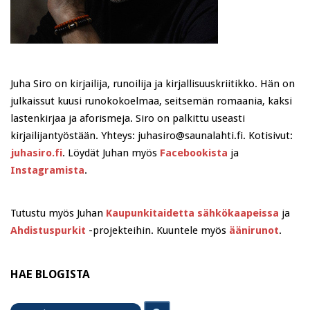
Juha Siro on kirjailija, runoilija ja kirjallisuuskriitikko. Hän on
julkaissut kuusi runokokoelmaa, seitsemän romaania, kaksi
lastenkirjaa ja aforismeja. Siro on palkittu useasti
kirjailijantyöstään. Yhteys: juhasiro@saunalahti.fi. Kotisivut:
juhasiro.fi
. Löydät Juhan myös
Facebookista
ja
Instagramista
.
Tutustu myös Juhan
Kaupunkitaidetta sähkökaapeissa
ja
Ahdistuspurkit
-projekteihin. Kuuntele myös
äänirunot
.
HAE BLOGISTA
Search
Search