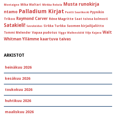
Musta runokirja
Mika Waltari
Montaigne
Mirkka Rekola
Palladium Kirjat
ntamo
Pyynikin
Pentti Saarikoski
Raymond Carver
Trikoo
Réne Magritte
Saat toivoa kolmesti
Satakieli!
Suomen kirjailijaliitto
Sirkka Turkka
Savukeidas
Walt
Vapaa pudotus
Tommi Melender
Viggo Wallensköld
Viljo Kajava
Whitman
Yllämme kaartuva taivas
ARKISTOT
heinäkuu 2026
kesäkuu 2026
toukokuu 2026
huhtikuu 2026
maaliskuu 2026