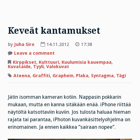
Keveät kantamukset
by
Juha Siro
14.11.2012
17:38
on
Leave a comment
Keveät
kantamukset
Kirppikset
,
Kulttuuri
,
Kuulumisia kauempaa
,
Kuvataide
,
Tyyli
,
Valokuvat
Ateena
,
Graffiti
,
Graphein
,
Plaka
,
Syntagma
,
Tägi
Jätin isomman kameran kotiin. Nappasin pokkarin
mukaan, mutta en kanna sitäkään enää. iPhone riittää
näytöltä katsottaviin kuviin. Jos tulosta haluaa hieman
rajata tai parantaa, iPhoton kuvankäsittelyohjelma on
erinomainen. Ja ennen kaikkea ”sairaan nopee”.