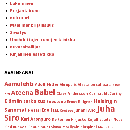
Lukeminen
Perjantairuno
Kulttuuri
Maailmankirjallisuus
Sivistys
Unohdettujen runojen klinikka
Kuvataiteilijat
Kirjallinen estetiikka
AVAINSANAT
Aamulehti
Adolf Hitler
Akropolis
Alastalon salissa
Aleksis
Babel
Ateena
Claes Andersson
Cormac McCarthy
Kivi
Helsingin
Elämän tarkoitus
Enostone
Ernst Billgren
Juha
Sanomat
Idoli
Hesari
Juhani Aho
J.M. Coetzee
Siro
Kari Aronpuro
Keltainen kirjasto
Kirjallisuuden Nobel
Kirsi Kunnas
Linnun muotokuva
Marilynin hiuspinni
Michel de