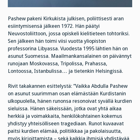
Pashew pakeni Kirkukista julkisen, poliittisesti aran
esiintymisensä jälkeen 1972. Hän päätyi
Neuvostoliittoon, jossa opiskeli kielitieteen tohtoriksi.
Sen jälkeen hän toimi viisi vuotta yliopiston
professorina Libyassa. Vuodesta 1995 lähtien hän on
asunut Suomessa. Maailmankansalainen on päivännyt
runojaan Moskovassa, Tripolissa, Prahassa,
Lontoossa, Istanbulissa… ja tietenkin Helsingissä.
Rivit takakannen esittelystä: ”Vaikka Abdulla Pashew
on asunut suurimman osan elämästään Kurdistanin
ulkopuolella, hänen runonsa resonoivat syvällä kurdien
sieluissa. Hänen säkeissään, jotka ovat yhtä aikaa
herkkiä ja voimakkaita, henkilökohtainen kokemus
yhdistyy yhteisölliseen tragediaan. Runot kuvaavat
paitsi kurdien elämää, politiikkaa ja pakolaisuutta,
myös kirjoittamista – sekä kaikkia ihmisiä yhdistävää