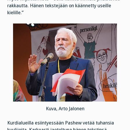
rakkautta. Hänen tekstejään on käännetty useille
kielille.”
Kuva, Arto Jalonen
Kurdialueilla esiintyessään Pashew vetää tuhansia
kuulijoita. Karkeasti jaoteltuna hänen tekstinsä