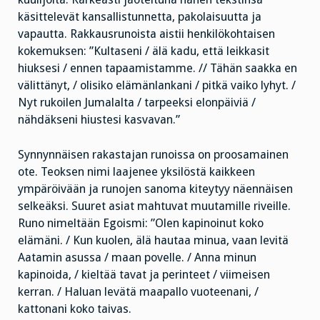
käsittelevät kansallistunnetta, pakolaisuutta ja
vapautta. Rakkausrunoista aistii henkilökohtaisen
kokemuksen: ”Kultaseni / älä kadu, että leikkasit
hiuksesi / ennen tapaamistamme. // Tähän saakka en
välittänyt, / olisiko elämänlankani / pitkä vaiko lyhyt. /
Nyt rukoilen Jumalalta / tarpeeksi elonpäiviä /
nähdäkseni hiustesi kasvavan.”
Synnynnäisen rakastajan runoissa on proosamainen
ote. Teoksen nimi laajenee yksilöstä kaikkeen
ympäröivään ja runojen sanoma kiteytyy näennäisen
selkeäksi. Suuret asiat mahtuvat muutamille riveille.
Runo nimeltään Egoismi: ”Olen kapinoinut koko
elämäni. / Kun kuolen, älä hautaa minua, vaan levitä
Aatamin asussa / maan povelle. / Anna minun
kapinoida, / kieltää tavat ja perinteet / viimeisen
kerran. / Haluan levätä maapallo vuoteenani, /
kattonani koko taivas.