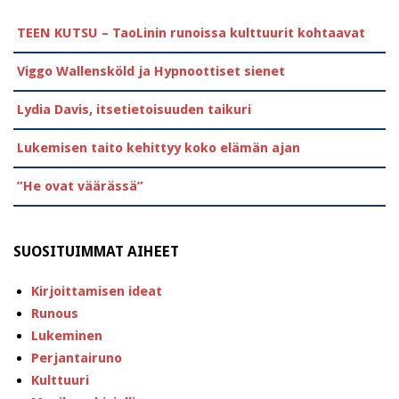
TEEN KUTSU – TaoLinin runoissa kulttuurit kohtaavat
Viggo Wallensköld ja Hypnoottiset sienet
Lydia Davis, itsetietoisuuden taikuri
Lukemisen taito kehittyy koko elämän ajan
”He ovat väärässä”
SUOSITUIMMAT AIHEET
Kirjoittamisen ideat
Runous
Lukeminen
Perjantairuno
Kulttuuri