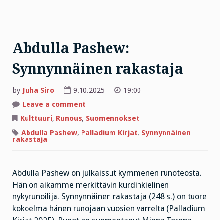
Abdulla Pashew:
Synnynnäinen rakastaja
by
Juha Siro
9.10.2025
19:00
on
Leave a comment
Abdulla
Pashew:
Kulttuuri
,
Runous
,
Suomennokset
Synnynnäinen
rakastaja
Abdulla Pashew
,
Palladium Kirjat
,
Synnynnäinen
rakastaja
Abdulla Pashew on julkaissut kymmenen runoteosta.
Hän on aikamme merkittävin kurdinkielinen
nykyrunoilija. Synnynnäinen rakastaja (248 s.) on tuore
kokoelma hänen runojaan vuosien varrelta (Palladium