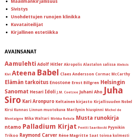
Maailmankirjallisuus
Sivistys
Unohdettujen runojen klinikka
Kuvataiteilijat
Kirjallinen estetiikka
AVAINSANAT
Aamulehti
Adolf Hitler
Akropolis
Alastalon salissa
Aleksis
Babel
Ateena
Claes Andersson
Cormac McCarthy
Kivi
Helsingin
Elämän tarkoitus
Enostone
Ernst Billgren
Juha
Sanomat
Idoli
Hesari
Juhani Aho
J.M. Coetzee
Siro
Kari Aronpuro
Keltainen kirjasto
Kirjallisuuden Nobel
Kirsi Kunnas
Linnun muotokuva
Marilynin hiuspinni
Michel de
Musta runokirja
Mika Waltari
Montaigne
Mirkka Rekola
Palladium Kirjat
ntamo
Pyynikin
Pentti Saarikoski
Raymond Carver
Trikoo
Réne Magritte
Saat toivoa kolmesti