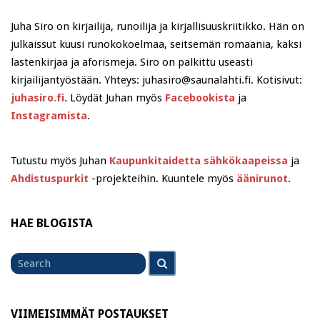
Juha Siro on kirjailija, runoilija ja kirjallisuuskriitikko. Hän on
julkaissut kuusi runokokoelmaa, seitsemän romaania, kaksi
lastenkirjaa ja aforismeja. Siro on palkittu useasti
kirjailijantyöstään. Yhteys: juhasiro@saunalahti.fi. Kotisivut:
juhasiro.fi
. Löydät Juhan myös
Facebookista
ja
Instagramista
.
Tutustu myös Juhan
Kaupunkitaidetta sähkökaapeissa
ja
Ahdistuspurkit
-projekteihin. Kuuntele myös
äänirunot
.
HAE BLOGISTA
Search
Search
for
VIIMEISIMMÄT POSTAUKSET