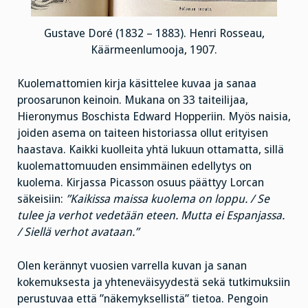
Gustave Doré (1832 – 1883). Henri Rosseau,
Käärmeenlumooja, 1907.
Kuolemattomien kirja käsittelee kuvaa ja sanaa
proosarunon keinoin. Mukana on 33 taiteilijaa,
Hieronymus Boschista Edward Hopperiin. Myös naisia,
joiden asema on taiteen historiassa ollut erityisen
haastava. Kaikki kuolleita yhtä lukuun ottamatta, sillä
kuolemattomuuden ensimmäinen edellytys on
kuolema. Kirjassa Picasson osuus päättyy Lorcan
säkeisiin:
”Kaikissa maissa kuolema on loppu. / Se
tulee ja verhot vedetään eteen. Mutta ei Espanjassa.
/ Siellä verhot avataan.”
Olen kerännyt vuosien varrella kuvan ja sanan
kokemuksesta ja yhteneväisyydestä sekä tutkimuksiin
perustuvaa että ”näkemyksellistä” tietoa. Pengoin