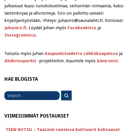
julkaissut kuusi runokokoelmaa, seitsemän romaania, kaksi
lastenkirjaa ja aforismeja. Siro on palkittu useasti
kirjailijantyöstään. Yhteys: juhasiro@saunalahti.fi. Kotisivut:
juhasiro.fi
. Löydät Juhan myös
Facebookista
ja
Instagramista
.
Tutustu myös Juhan
Kaupunkitaidetta sähkökaapeissa
ja
Ahdistuspurkit
-projekteihin. Kuuntele myös
äänirunot
.
HAE BLOGISTA
Search
Search
for
VIIMEISIMMÄT POSTAUKSET
TEEN KUTSU – TaoLinin runoissa kulttuurit kohtaavat