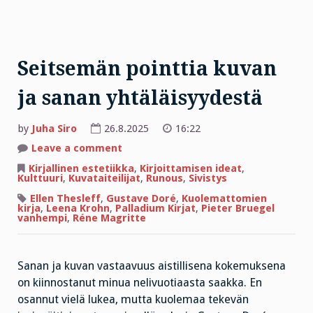
Seitsemän pointtia kuvan
ja sanan yhtäläisyydestä
by
Juha Siro
26.8.2025
16:22
on
Leave a comment
Seitsemän
pointtia
Kirjallinen estetiikka
,
Kirjoittamisen ideat
,
kuvan
Kulttuuri
,
Kuvataiteilijat
,
Runous
,
Sivistys
ja
sanan
Ellen Thesleff
,
Gustave Doré
,
Kuolemattomien
yhtäläisyydestä
kirja
,
Leena Krohn
,
Palladium Kirjat
,
Pieter Bruegel
vanhempi
,
Réne Magritte
Sanan ja kuvan vastaavuus aistillisena kokemuksena
on kiinnostanut minua nelivuotiaasta saakka. En
osannut vielä lukea, mutta kuolemaa tekevän