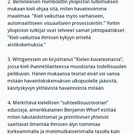
2. Berliiniläisen Humboldtin yliopiston tutkimuksen
mukaan kieli ohjaa sitä, miten havainnoimme
maailmaa. ”Kieli vaikuttaa myös varhaiseen,
automaattiseen
visuaaliseen
prosessointiin.” Yorkin
yliopiston tutkijat ovat tehneet samat johtopäätökset:
”Kieli vaikuttaa ihmisen kykyyn eritellä
aistikokemuksia.”
3. Wittgenstein on kirjoittanut ”Kielen kuvateoriasta”,
jossa kieli ihannetilanteessa muodostaa todellisuuden
peilikuvan. Hänen mukaansa teoriat eivät voi sanoa
mitään havaintokokemuksen ulkopuolelle jäävistä,
käsityskyvyn ylittävistä havainnoista mitään.
4. Merkittävä kielellisen ”suhteellisuusteorian”
edustaja, amerikkalainen Benjamin Whorf esittää
miten lukutaidottomat ja primitiiviset yhteisöt
saattavat ilmentää ihmisen älyn toimintaa
korkeammalla ja monimutkaisemmalla tasolla kuin