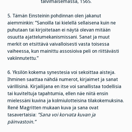
talvimaisemassa, 1565.
5. Tämän Einsteinin pohdinnan olen jakanut
aiemminkin: ”Sanoilla tai kielellä sellaisena kuin ne
puhutaan tai kirjoitetaan ei näytä olevan mitään
osuutta ajattelumekanismissani. Sanat ja muut
merkit on etsittävä vaivalloisesti vasta toisessa
vaiheessa, kun mainittu assosioiva peli on riittävästi
vakiinnutettu.”
6. Yksilön kokema synestesia voi sekoittaa aisteja.
Ihminen saattaa nähdä numerot, kirjaimet ja sanat
värillisinä. Kirjailijana en itse voi sanallistaa todellisia
tai kuviteltuja tapahtumia, ellen näe niitä ensin
mielessäni kuvina ja kolmiulotteisina tilakokemuksina.
René Magritten mukaan kuva ja sana ovat
tasavertaisia:
”Sana voi korvata kuvan ja
päinvastoin.”