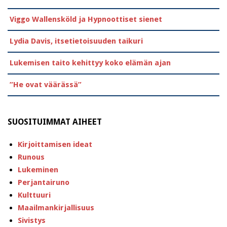
Viggo Wallensköld ja Hypnoottiset sienet
Lydia Davis, itsetietoisuuden taikuri
Lukemisen taito kehittyy koko elämän ajan
”He ovat väärässä”
SUOSITUIMMAT AIHEET
Kirjoittamisen ideat
Runous
Lukeminen
Perjantairuno
Kulttuuri
Maailmankirjallisuus
Sivistys