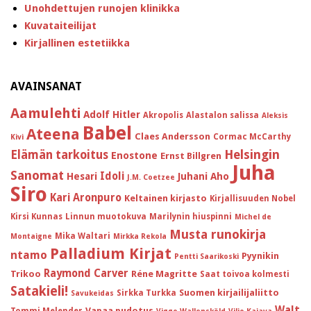
Unohdettujen runojen klinikka
Kuvataiteilijat
Kirjallinen estetiikka
AVAINSANAT
Aamulehti
Adolf Hitler
Akropolis
Alastalon salissa
Aleksis
Babel
Ateena
Claes Andersson
Cormac McCarthy
Kivi
Helsingin
Elämän tarkoitus
Enostone
Ernst Billgren
Juha
Sanomat
Idoli
Hesari
Juhani Aho
J.M. Coetzee
Siro
Kari Aronpuro
Keltainen kirjasto
Kirjallisuuden Nobel
Kirsi Kunnas
Linnun muotokuva
Marilynin hiuspinni
Michel de
Musta runokirja
Mika Waltari
Montaigne
Mirkka Rekola
Palladium Kirjat
ntamo
Pyynikin
Pentti Saarikoski
Raymond Carver
Trikoo
Réne Magritte
Saat toivoa kolmesti
Satakieli!
Suomen kirjailijaliitto
Sirkka Turkka
Savukeidas
Walt
Vapaa pudotus
Tommi Melender