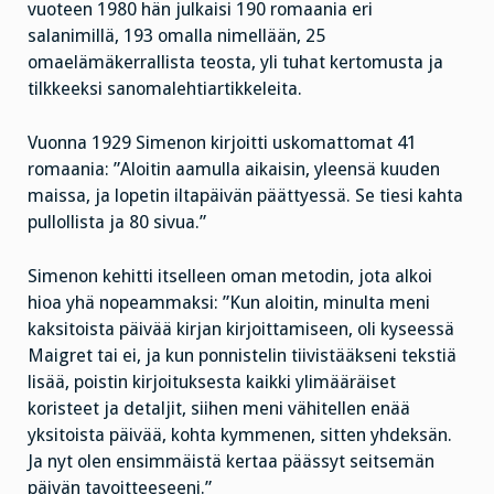
vuoteen 1980 hän julkaisi 190 romaania eri
salanimillä, 193 omalla nimellään, 25
omaelämäkerrallista teosta, yli tuhat kertomusta ja
tilkkeeksi sanomalehtiartikkeleita.
Vuonna 1929 Simenon kirjoitti uskomattomat 41
romaania: ”Aloitin aamulla aikaisin, yleensä kuuden
maissa, ja lopetin iltapäivän päättyessä. Se tiesi kahta
pullollista ja 80 sivua.”
Simenon kehitti itselleen oman metodin, jota alkoi
hioa yhä nopeammaksi: ”Kun aloitin, minulta meni
kaksitoista päivää kirjan kirjoittamiseen, oli kyseessä
Maigret tai ei, ja kun ponnistelin tiivistääkseni tekstiä
lisää, poistin kirjoituksesta kaikki ylimääräiset
koristeet ja detaljit, siihen meni vähitellen enää
yksitoista päivää, kohta kymmenen, sitten yhdeksän.
Ja nyt olen ensimmäistä kertaa päässyt seitsemän
päivän tavoitteeseeni.”