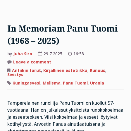
In Memoriam Panu Tuomi
(1968 – 2025)
by
Juha Siro
29.7.2025
16:58
on
Leave a comment
In
Memoriam
Antiikin tarut
,
Kirjallinen estetiikka
,
Runous
,
Panu
Sivistys
Tuomi
(1968
Kuningasvesi
,
Melisma
,
Panu Tuomi
,
Urania
–
2025)
Tamperelainen runoilija Panu Tuomi on kuollut 57-
vuotiaana. Hän on julkaissut yksitoista runokokoelmaa
ja esseeteoksen. Viisi kokoelmaa ja esseet löytyivät
kotihyllystä. Arvostin Panua ainutlaatuisena ja