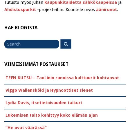
Tutustu myös Juhan
Kaupunkitaidetta sähkökaapeissa
ja
Ahdistuspurkit
-projekteihin. Kuuntele myös
äänirunot
.
HAE BLOGISTA
Search
Search
for
VIIMEISIMMÄT POSTAUKSET
TEEN KUTSU – TaoLinin runoissa kulttuurit kohtaavat
Viggo Wallensköld ja Hypnoottiset sienet
Lydia Davis, itsetietoisuuden taikuri
Lukemisen taito kehittyy koko elämän ajan
”He ovat väärässä”