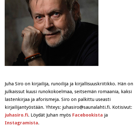
Juha Siro on kirjailija, runoilija ja kirjallisuuskriitikko. Hän on
julkaissut kuusi runokokoelmaa, seitsemän romaania, kaksi
lastenkirjaa ja aforismeja. Siro on palkittu useasti
kirjailijantyöstään. Yhteys: juhasiro@saunalahti.fi. Kotisivut:
juhasiro.fi
. Löydät Juhan myös
Facebookista
ja
Instagramista
.