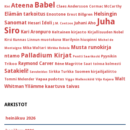
Babel
Ateena
Claes Andersson
Cormac McCarthy
Kivi
Helsingin
Elämän tarkoitus
Enostone
Ernst Billgren
Juha
Sanomat
Idoli
Hesari
Juhani Aho
J.M. Coetzee
Siro
Kari Aronpuro
Keltainen kirjasto
Kirjallisuuden Nobel
Kirsi Kunnas
Linnun muotokuva
Marilynin hiuspinni
Michel de
Musta runokirja
Mika Waltari
Montaigne
Mirkka Rekola
Palladium Kirjat
ntamo
Pyynikin
Pentti Saarikoski
Raymond Carver
Trikoo
Réne Magritte
Saat toivoa kolmesti
Satakieli!
Suomen kirjailijaliitto
Sirkka Turkka
Savukeidas
Walt
Vapaa pudotus
Tommi Melender
Viggo Wallensköld
Viljo Kajava
Whitman
Yllämme kaartuva taivas
ARKISTOT
heinäkuu 2026