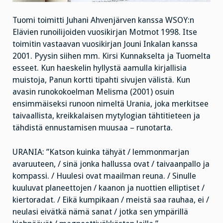
Tuomi toimitti Juhani Ahvenjärven kanssa WSOY:n
Elävien runoilijoiden vuosikirjan Motmot 1998. Itse
toimitin vastaavan vuosikirjan Jouni Inkalan kanssa
2001. Pyysin siihen mm. Kirsi Kunnakselta ja Tuomelta
esseet. Kun haeskelin hyllystä aamulla kirjallisia
muistoja, Panun kortti tipahti sivujen välistä. Kun
avasin runokokoelman Melisma (2001) osuin
ensimmäiseksi runoon nimeltä Urania, joka merkitsee
taivaallista, kreikkalaisen mytylogian tähtitieteen ja
tähdistä ennustamisen muusaa – runotarta.
URANIA: ”Katson kuinka tähyät / lemmonmarjan
avaruuteen, / sinä jonka hallussa ovat / taivaanpallo ja
kompassi. / Huulesi ovat maailman reuna. / Sinulle
kuuluvat planeettojen / kaanon ja nuottien elliptiset /
kiertoradat. / Eikä kumpikaan / meistä saa rauhaa, ei /
neulasi eivätkä nämä sanat / jotka sen ympärillä