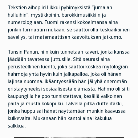
Tekstien aihepiiri liikkui pyhimyksistä ”jumalan
hulluihin”, mystikkoihin, barokkimusiikkiin ja
numerologiaan. Tuomi rakensi kokoelmansa aina
jonkin formaatin mukaan, se saattoi olla keskiaikainen
sävellys, tai matemaattisen kaavoituksen jatkumo.
Tunsin Panun, niin kuin tunnetaan kaveri, jonka kanssa
jäädään tavatessa juttusille. Sitä seurasi aina
perusteellinen luento, joka saattoi koskea mytologian
hahmoja yhtä hyvin kuin jalkapalloa, joka oli hänen
lajinsa nuorena. ikääntyessään hän jäi yhä enemmän
eristäytyneeksi sosiaalisesta elämästä. Hahmo oli silti
kaupungilla helppo tunnistettava, kesällä valkoinen
paita ja musta kokopuku. Talvella pitkä duffelitakki,
jonka huppu sai hänet näyttämään munkin kaavussa
kulkevalta. Mukanaan hän kantoi aina ikäkulua
salkkua.