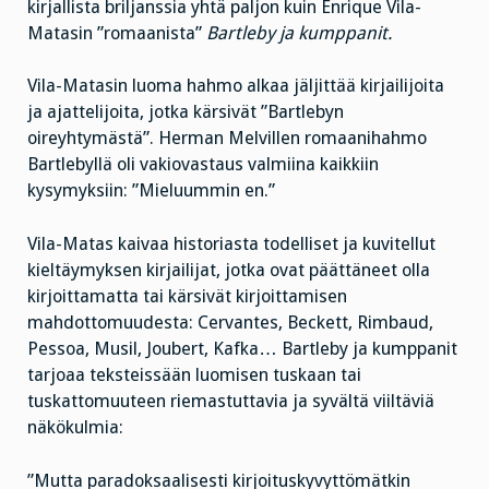
kirjallista briljanssia yhtä paljon kuin Enrique Vila-
Matasin ”romaanista”
Bartleby ja kumppanit.
Vila-Matasin luoma hahmo alkaa jäljittää kirjailijoita
ja ajattelijoita, jotka kärsivät ”Bartlebyn
oireyhtymästä”. Herman Melvillen romaanihahmo
Bartlebyllä oli vakiovastaus valmiina kaikkiin
kysymyksiin: ”Mieluummin en.”
Vila-Matas kaivaa historiasta todelliset ja kuvitellut
kieltäymyksen kirjailijat, jotka ovat päättäneet olla
kirjoittamatta tai kärsivät kirjoittamisen
mahdottomuudesta: Cervantes, Beckett, Rimbaud,
Pessoa, Musil, Joubert, Kafka… Bartleby ja kumppanit
tarjoaa teksteissään luomisen tuskaan tai
tuskattomuuteen riemastuttavia ja syvältä viiltäviä
näkökulmia:
”Mutta paradoksaalisesti kirjoituskyvyttömätkin