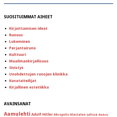
SUOSITUIMMAT AIHEET
Kirjoittamisen ideat
Runous
Lukeminen
Perjantairuno
Kulttuuri
Maailmankirjallisuus
Sivistys
Unohdettujen runojen klinikka
Kuvataiteilijat
Kirjallinen estetiikka
AVAINSANAT
Aamulehti
Adolf Hitler
Akropolis
Alastalon salissa
Aleksis