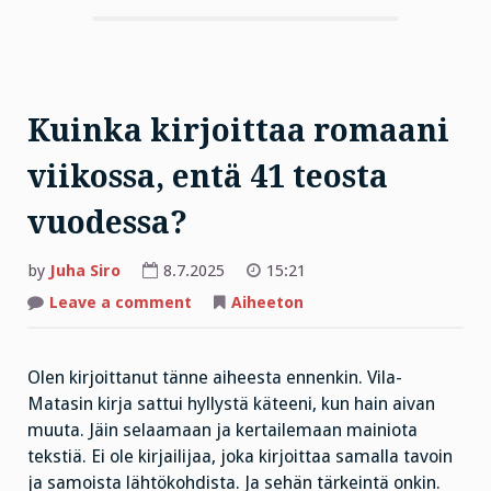
Kuinka kirjoittaa romaani
viikossa, entä 41 teosta
vuodessa?
by
Juha Siro
8.7.2025
15:21
on
Leave a comment
Aiheeton
Kuinka
kirjoittaa
romaani
viikossa,
Olen kirjoittanut tänne aiheesta ennenkin. Vila-
entä
41
Matasin kirja sattui hyllystä käteeni, kun hain aivan
teosta
vuodessa?
muuta. Jäin selaamaan ja kertailemaan mainiota
tekstiä. Ei ole kirjailijaa, joka kirjoittaa samalla tavoin
ja samoista lähtökohdista. Ja sehän tärkeintä onkin.