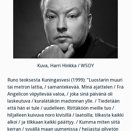
Kuva, Harri Hinkka / WSOY
Runo teoksesta Kuningasvesi (1999): ”Luostarin muuri
tai metron lattia, / samantekevää. Minä ajattelen / Fra
Angelicon viipyilevää valoa, / joka sinä päivänä oli
laskeutuva / kuralätäkön madonnan ylle. / Tiedetään
että hän ei tule / uudelleen. Riittäköön meille tuo /
hiljalleen kuivuva noro kivisillä / laatoilla; tilkasta kaikki
alkoi / ja tilkkaan kaikki päättyy. / Kumma miten siitä
kerran / syvällä maan uumenissa / heijastui pilvetön