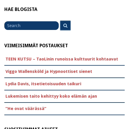
HAE BLOGISTA
Search
Search
for
VIIMEISIMMÄT POSTAUKSET
TEEN KUTSU – TaoLinin runoissa kulttuurit kohtaavat
Viggo Wallensköld ja Hypnoottiset sienet
Lydia Davis, itsetietoisuuden taikuri
Lukemisen taito kehittyy koko elämän ajan
”He ovat väärässä”