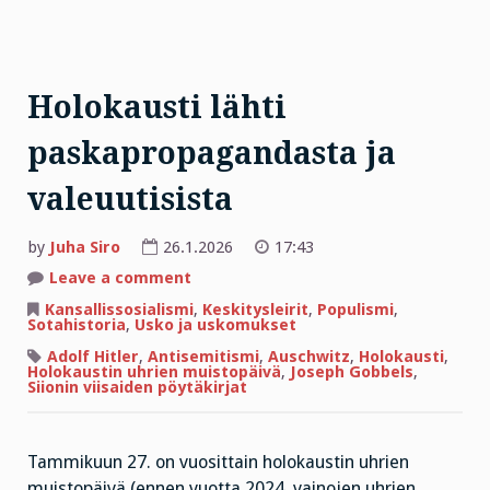
Holokausti lähti
paskapropagandasta ja
valeuutisista
by
Juha Siro
26.1.2026
17:43
on
Leave a comment
Holokausti
lähti
Kansallissosialismi
,
Keskitysleirit
,
Populismi
,
paskapropagandasta
Sotahistoria
,
Usko ja uskomukset
ja
valeuutisista
Adolf Hitler
,
Antisemitismi
,
Auschwitz
,
Holokausti
,
Holokaustin uhrien muistopäivä
,
Joseph Gobbels
,
Siionin viisaiden pöytäkirjat
Tammikuun 27. on vuosittain holokaustin uhrien
muistopäivä (ennen vuotta 2024, vainojen uhrien