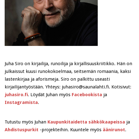
Juha Siro on kirjailija, runoilija ja kirjallisuuskriitikko. Hän on
julkaissut kuusi runokokoelmaa, seitsemän romaania, kaksi
lastenkirjaa ja aforismeja. Siro on palkittu useasti
kirjailijantyöstään. Yhteys: juhasiro@saunalahti.fi. Kotisivut:
juhasiro.fi
. Löydät Juhan myös
Facebookista
ja
Instagramista
.
Tutustu myös Juhan
Kaupunkitaidetta sähkökaapeissa
ja
Ahdistuspurkit
-projekteihin. Kuuntele myös
äänirunot
.