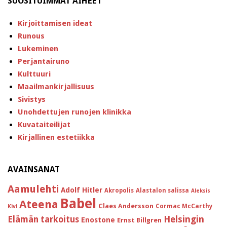
SUOSITUIMMAT AIHEET
Kirjoittamisen ideat
Runous
Lukeminen
Perjantairuno
Kulttuuri
Maailmankirjallisuus
Sivistys
Unohdettujen runojen klinikka
Kuvataiteilijat
Kirjallinen estetiikka
AVAINSANAT
Aamulehti
Adolf Hitler
Akropolis
Alastalon salissa
Aleksis
Babel
Ateena
Claes Andersson
Cormac McCarthy
Kivi
Helsingin
Elämän tarkoitus
Enostone
Ernst Billgren