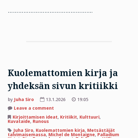
………………………………………….
Kuolemattomien kirja ja
yhdeksän sivun kritiikki
by
Juha Siro
13.1.2026
19:05
on
Leave a comment
Kuolemattomien
kirja
Kirjoittamisen ideat
,
Kritiikit
,
Kulttuuri
,
ja
Kuvataide
,
Runous
yhdeksän
sivun
Juha Siro
,
Kuolemattomien kirja
,
Metsästäjät
kritiikki
talvimaisemassa
,
Michel de Montaigne
,
Palladium