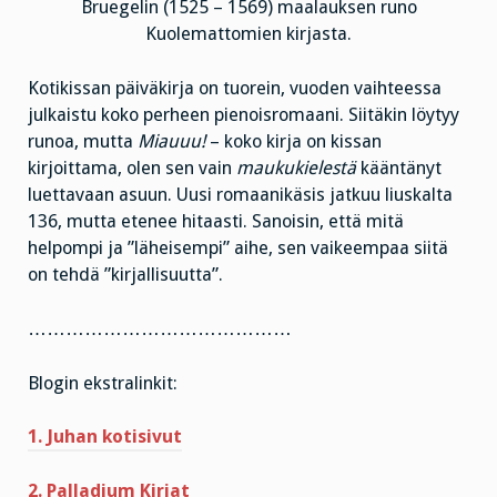
Bruegelin (1525 – 1569) maalauksen runo
Kuolemattomien kirjasta.
Kotikissan päiväkirja on tuorein, vuoden vaihteessa
julkaistu koko perheen pienoisromaani. Siitäkin löytyy
runoa, mutta
Miauuu!
– koko kirja on kissan
kirjoittama, olen sen vain
maukukielestä
kääntänyt
luettavaan asuun. Uusi romaanikäsis jatkuu liuskalta
136, mutta etenee hitaasti. Sanoisin, että mitä
helpompi ja ”läheisempi” aihe, sen vaikeempaa siitä
on tehdä ”kirjallisuutta”.
……………………………………
Blogin ekstralinkit:
1. Juhan kotisivut
2. Palladium Kirjat