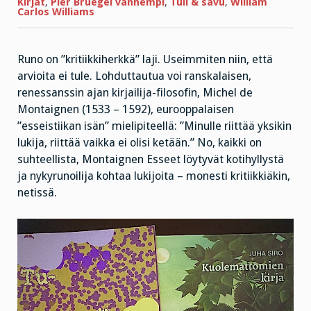
Kirjat
,
Pier Bruegel vanhempi
,
Tuli & savu
,
William
Carlos Williams
Runo on ”kritiikkiherkkä” laji. Useimmiten niin, että
arvioita ei tule. Lohduttautua voi ranskalaisen,
renessanssin ajan kirjailija-filosofin, Michel de
Montaignen (1533 – 1592), eurooppalaisen
”esseistiikan isän” mielipiteellä: ”Minulle riittää yksikin
lukija, riittää vaikka ei olisi ketään.” No, kaikki on
suhteellista, Montaignen Esseet löytyvät kotihyllystä
ja nykyrunoilija kohtaa lukijoita – monesti kritiikkiäkin,
netissä.