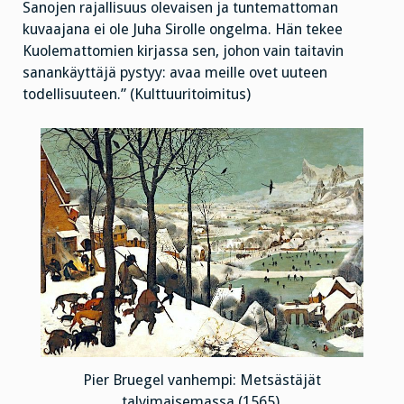
Sanojen rajallisuus olevaisen ja tuntemattoman
kuvaajana ei ole Juha Sirolle ongelma. Hän tekee
Kuolemattomien kirjassa sen, johon vain taitavin
sanankäyttäjä pystyy: avaa meille ovet uuteen
todellisuuteen.” (Kulttuuritoimitus)
Pier Bruegel vanhempi: Metsästäjät
talvimaisemassa (1565).