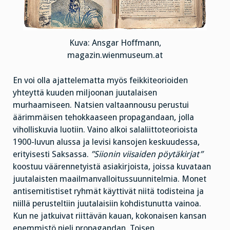
Kuva: Ansgar Hoffmann,
magazin.wienmuseum.at
En voi olla ajattelematta myös feikkiteorioiden
yhteyttä kuuden miljoonan juutalaisen
murhaamiseen. Natsien valtaannousu perustui
äärimmäisen tehokkaaseen propagandaan, jolla
viholliskuvia luotiin. Vaino alkoi salaliittoteorioista
1900-luvun alussa ja levisi kansojen keskuudessa,
erityisesti Saksassa.
”Siionin viisaiden pöytäkirjat”
koostuu väärennetyistä asiakirjoista, joissa kuvataan
juutalaisten maailmanvalloitussuunnitelmia. Monet
antisemitistiset ryhmät käyttivät niitä todisteina ja
niillä perusteltiin juutalaisiin kohdistunutta vainoa.
Kun ne jatkuivat riittävän kauan, kokonaisen kansan
enemmistö nieli propagandan. Toisen