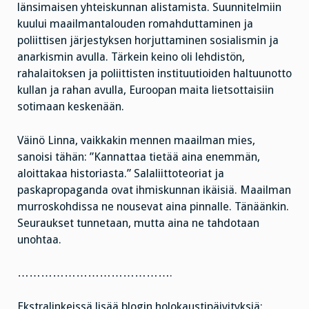
länsimaisen yhteiskunnan alistamista. Suunnitelmiin
kuului maailmantalouden romahduttaminen ja
poliittisen järjestyksen horjuttaminen sosialismin ja
anarkismin avulla. Tärkein keino oli lehdistön,
rahalaitoksen ja poliittisten instituutioiden haltuunotto
kullan ja rahan avulla, Euroopan maita lietsottaisiin
sotimaan keskenään.
Väinö Linna, vaikkakin mennen maailman mies,
sanoisi tähän: ”Kannattaa tietää aina enemmän,
aloittakaa historiasta.” Salaliittoteoriat ja
paskapropaganda ovat ihmiskunnan ikäisiä. Maailman
murroskohdissa ne nousevat aina pinnalle. Tänäänkin.
Seuraukset tunnetaan, mutta aina ne tahdotaan
unohtaa.
………………………………….
Ekstralinkeissä lisää blogin holokaustipäivityksiä: