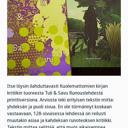
Itse löysin ilahduttavasti Kuolemattomien kirjan
kritiikin tuoreesta Tuli & Savu Runouslehdestä
printtiversiona. Arviosta teki erityisen tekstin mitta:
yhdeksän ja puoli sivua. En ole törmännyt koskaan
vastaavaan, 128-sivuisessa lehdessä on reilusti
muutakin asiaa ja kahdeksan runoteoksen kritiikki.
Tekstin mittaa selittää, että myös aikaisempaa