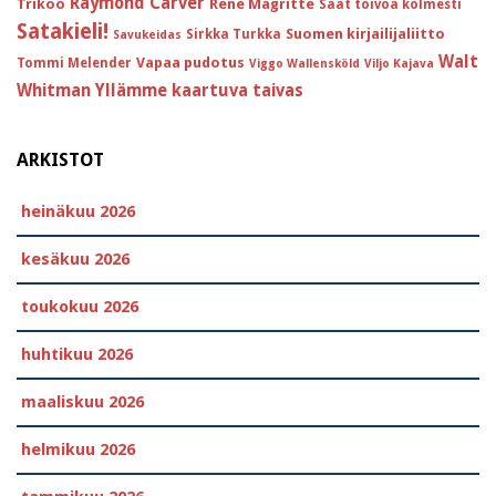
Raymond Carver
Trikoo
Réne Magritte
Saat toivoa kolmesti
Satakieli!
Suomen kirjailijaliitto
Sirkka Turkka
Savukeidas
Walt
Vapaa pudotus
Tommi Melender
Viggo Wallensköld
Viljo Kajava
Whitman
Yllämme kaartuva taivas
ARKISTOT
heinäkuu 2026
kesäkuu 2026
toukokuu 2026
huhtikuu 2026
maaliskuu 2026
helmikuu 2026