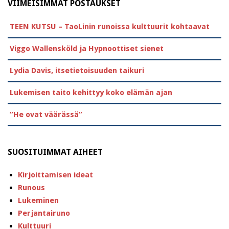
VIIMEISIMMÄT POSTAUKSET
TEEN KUTSU – TaoLinin runoissa kulttuurit kohtaavat
Viggo Wallensköld ja Hypnoottiset sienet
Lydia Davis, itsetietoisuuden taikuri
Lukemisen taito kehittyy koko elämän ajan
”He ovat väärässä”
SUOSITUIMMAT AIHEET
Kirjoittamisen ideat
Runous
Lukeminen
Perjantairuno
Kulttuuri