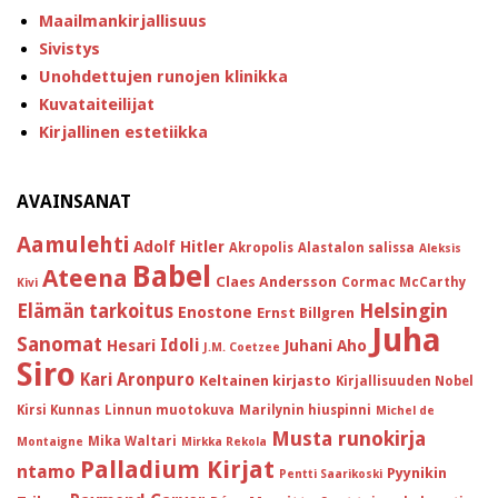
Maailmankirjallisuus
Sivistys
Unohdettujen runojen klinikka
Kuvataiteilijat
Kirjallinen estetiikka
AVAINSANAT
Aamulehti
Adolf Hitler
Akropolis
Alastalon salissa
Aleksis
Babel
Ateena
Claes Andersson
Cormac McCarthy
Kivi
Helsingin
Elämän tarkoitus
Enostone
Ernst Billgren
Juha
Sanomat
Idoli
Hesari
Juhani Aho
J.M. Coetzee
Siro
Kari Aronpuro
Keltainen kirjasto
Kirjallisuuden Nobel
Kirsi Kunnas
Linnun muotokuva
Marilynin hiuspinni
Michel de
Musta runokirja
Mika Waltari
Montaigne
Mirkka Rekola
Palladium Kirjat
ntamo
Pyynikin
Pentti Saarikoski