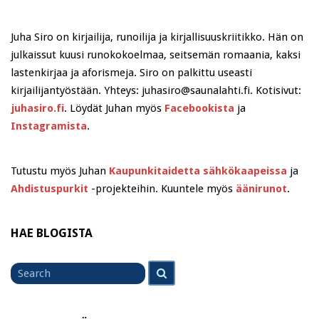
Juha Siro on kirjailija, runoilija ja kirjallisuuskriitikko. Hän on
julkaissut kuusi runokokoelmaa, seitsemän romaania, kaksi
lastenkirjaa ja aforismeja. Siro on palkittu useasti
kirjailijantyöstään. Yhteys: juhasiro@saunalahti.fi. Kotisivut:
juhasiro.fi
. Löydät Juhan myös
Facebookista
ja
Instagramista
.
Tutustu myös Juhan
Kaupunkitaidetta sähkökaapeissa
ja
Ahdistuspurkit
-projekteihin. Kuuntele myös
äänirunot
.
HAE BLOGISTA
Search
Search
for