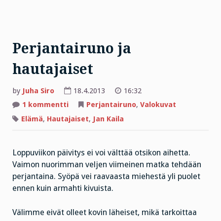
Perjantairuno ja
hautajaiset
by
Juha Siro
18.4.2013
16:32
artikkeliin
1 kommentti
Perjantairuno
,
Valokuvat
Perjantairuno
ja
Elämä
,
Hautajaiset
,
Jan Kaila
hautajaiset
Loppuviikon päivitys ei voi välttää otsikon aihetta.
Vaimon nuorimman veljen viimeinen matka tehdään
perjantaina. Syöpä vei raavaasta miehestä yli puolet
ennen kuin armahti kivuista.
Välimme eivät olleet kovin läheiset, mikä tarkoittaa