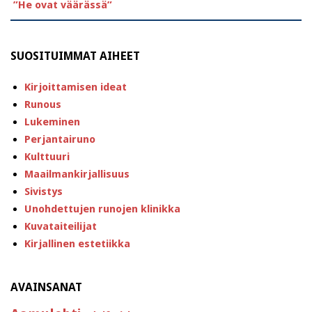
”He ovat väärässä”
SUOSITUIMMAT AIHEET
Kirjoittamisen ideat
Runous
Lukeminen
Perjantairuno
Kulttuuri
Maailmankirjallisuus
Sivistys
Unohdettujen runojen klinikka
Kuvataiteilijat
Kirjallinen estetiikka
AVAINSANAT