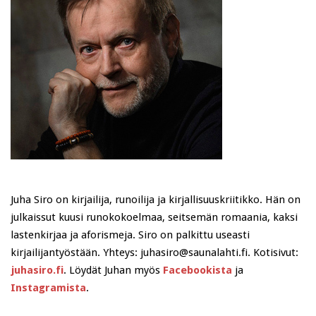
Juha Siro on kirjailija, runoilija ja kirjallisuuskriitikko. Hän on
julkaissut kuusi runokokoelmaa, seitsemän romaania, kaksi
lastenkirjaa ja aforismeja. Siro on palkittu useasti
kirjailijantyöstään. Yhteys: juhasiro@saunalahti.fi. Kotisivut:
juhasiro.fi
. Löydät Juhan myös
Facebookista
ja
Instagramista
.