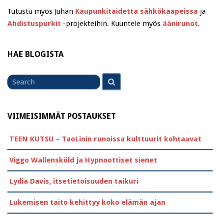
Tutustu myös Juhan
Kaupunkitaidetta sähkökaapeissa
ja
Ahdistuspurkit
-projekteihin. Kuuntele myös
äänirunot
.
HAE BLOGISTA
Search
Search
for
VIIMEISIMMÄT POSTAUKSET
TEEN KUTSU – TaoLinin runoissa kulttuurit kohtaavat
Viggo Wallensköld ja Hypnoottiset sienet
Lydia Davis, itsetietoisuuden taikuri
Lukemisen taito kehittyy koko elämän ajan