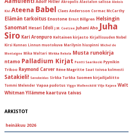
Aamulehti
Adolf Hitler
Akropolis
Alastalon salissa
Aleksis
Babel
Ateena
Claes Andersson
Cormac McCarthy
Kivi
Helsingin
Elämän tarkoitus
Enostone
Ernst Billgren
Juha
Sanomat
Idoli
Hesari
Juhani Aho
J.M. Coetzee
Siro
Kari Aronpuro
Keltainen kirjasto
Kirjallisuuden Nobel
Kirsi Kunnas
Linnun muotokuva
Marilynin hiuspinni
Michel de
Musta runokirja
Mika Waltari
Montaigne
Mirkka Rekola
Palladium Kirjat
ntamo
Pyynikin
Pentti Saarikoski
Raymond Carver
Trikoo
Réne Magritte
Saat toivoa kolmesti
Satakieli!
Suomen kirjailijaliitto
Sirkka Turkka
Savukeidas
Walt
Vapaa pudotus
Tommi Melender
Viggo Wallensköld
Viljo Kajava
Whitman
Yllämme kaartuva taivas
ARKISTOT
heinäkuu 2026