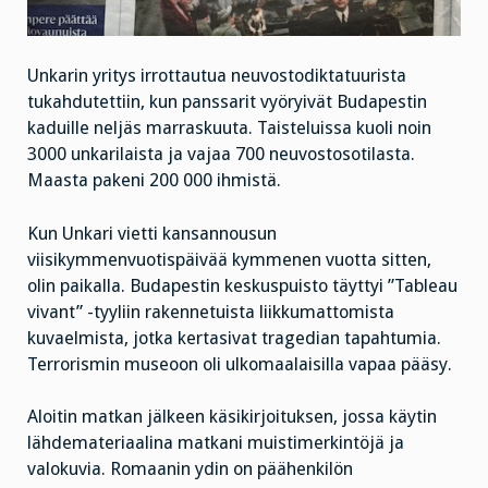
Unkarin yritys irrottautua neuvostodiktatuurista
tukahdutettiin, kun panssarit vyöryivät Budapestin
kaduille neljäs marraskuuta. Taisteluissa kuoli noin
3000 unkarilaista ja vajaa 700 neuvostosotilasta.
Maasta pakeni 200 000 ihmistä.
Kun Unkari vietti kansannousun
viisikymmenvuotispäivää kymmenen vuotta sitten,
olin paikalla. Budapestin keskuspuisto täyttyi ”Tableau
vivant” -tyyliin rakennetuista liikkumattomista
kuvaelmista, jotka kertasivat tragedian tapahtumia.
Terrorismin museoon oli ulkomaalaisilla vapaa pääsy.
Aloitin matkan jälkeen käsikirjoituksen, jossa käytin
lähdemateriaalina matkani muistimerkintöjä ja
valokuvia. Romaanin ydin on päähenkilön