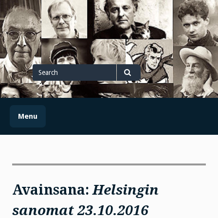
Skip
to
content
Search
for
Search
Menu
Avainsana:
Helsingin
sanomat 23.10.2016