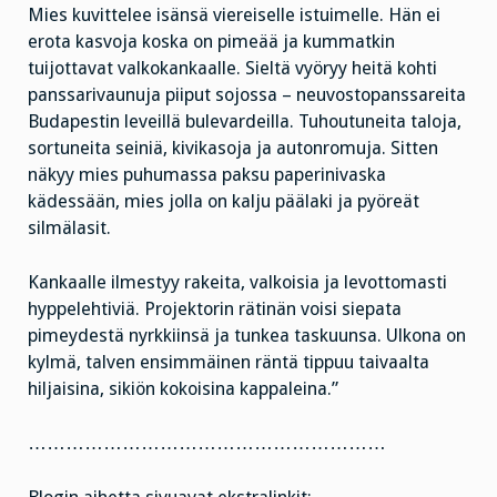
Mies kuvittelee isänsä viereiselle istuimelle. Hän ei
erota kasvoja koska on pimeää ja kummatkin
tuijottavat valkokankaalle. Sieltä vyöryy heitä kohti
panssarivaunuja piiput sojossa – neuvostopanssareita
Budapestin leveillä bulevardeilla. Tuhoutuneita taloja,
sortuneita seiniä, kivikasoja ja autonromuja. Sitten
näkyy mies puhumassa paksu paperinivaska
kädessään, mies jolla on kalju päälaki ja pyöreät
silmälasit.
Kankaalle ilmestyy rakeita, valkoisia ja levottomasti
hyppelehtiviä. Projektorin rätinän voisi siepata
pimeydestä nyrkkiinsä ja tunkea taskuunsa. Ulkona on
kylmä, talven ensimmäinen räntä tippuu taivaalta
hiljaisina, sikiön kokoisina kappaleina.”
…………………………………………………