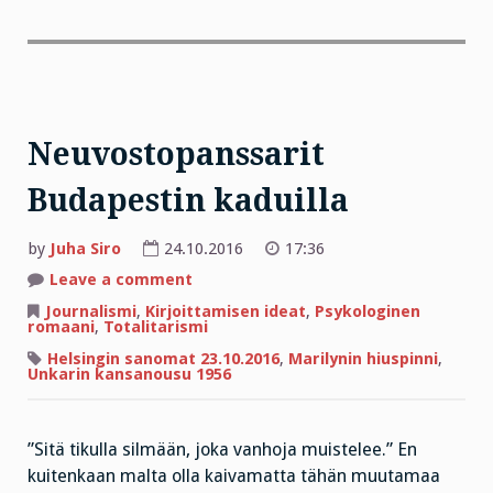
Neuvostopanssarit
Budapestin kaduilla
by
Juha Siro
24.10.2016
17:36
on
Leave a comment
Neuvostopanssarit
Budapestin
Journalismi
,
Kirjoittamisen ideat
,
Psykologinen
kaduilla
romaani
,
Totalitarismi
Helsingin sanomat 23.10.2016
,
Marilynin hiuspinni
,
Unkarin kansanousu 1956
”Sitä tikulla silmään, joka vanhoja muistelee.” En
kuitenkaan malta olla kaivamatta tähän muutamaa