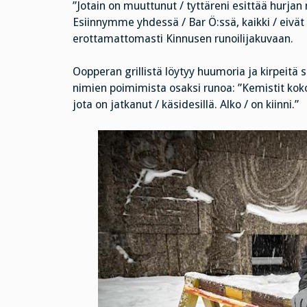
”Jotain on muuttunut / tyttäreni esittää hurjan 
Esiinnymme yhdessä / Bar Ö:ssä, kaikki / eivät
erottamattomasti Kinnusen runoilijakuvaan.
Oopperan grillistä löytyy huumoria ja kirpeitä
nimien poimimista osaksi runoa: ”Kemistit kokoo
jota on jatkanut / käsidesillä. Alko / on kiinni.”