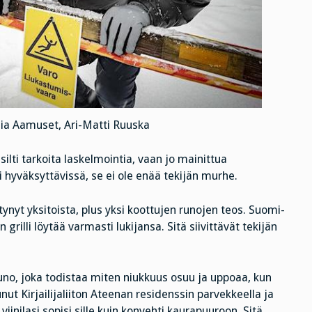
a Aamuset, Ari-Matti Ruuska
ilti tarkoita laskelmointia, vaan jo mainittua
i hyväksyttävissä, se ei ole enää tekijän murhe.
tynyt yksitoista, plus yksi koottujen runojen teos. Suomi-
rilli löytää varmasti lukijansa. Sitä siivittävät tekijän
no, joka todistaa miten niukkuus osuu ja uppoaa, kun
t Kirjailijaliiton Ateenan residenssin parvekkeella ja
iinilasi sopisi sille kuin konvehti kaurapuuroon. Sitä