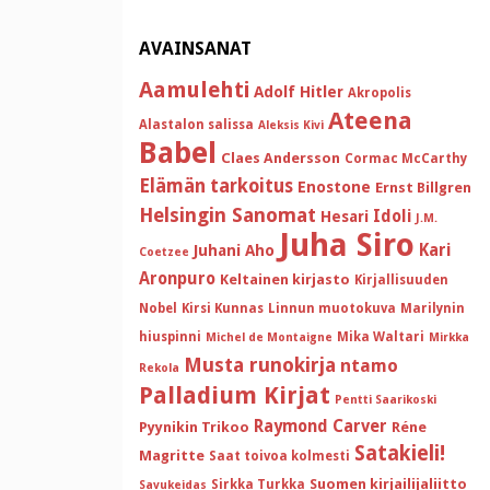
AVAINSANAT
Aamulehti
Adolf Hitler
Akropolis
Ateena
Alastalon salissa
Aleksis Kivi
Babel
Claes Andersson
Cormac McCarthy
Elämän tarkoitus
Enostone
Ernst Billgren
Helsingin Sanomat
Idoli
Hesari
J.M.
Juha Siro
Kari
Juhani Aho
Coetzee
Aronpuro
Keltainen kirjasto
Kirjallisuuden
Nobel
Kirsi Kunnas
Linnun muotokuva
Marilynin
hiuspinni
Mika Waltari
Michel de Montaigne
Mirkka
Musta runokirja
ntamo
Rekola
Palladium Kirjat
Pentti Saarikoski
Raymond Carver
Pyynikin Trikoo
Réne
Satakieli!
Magritte
Saat toivoa kolmesti
Suomen kirjailijaliitto
Sirkka Turkka
Savukeidas