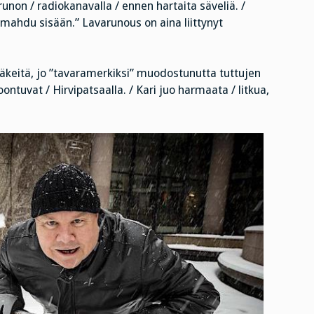
runon / radiokanavalla / ennen hartaita säveliä. /
 mahdu sisään.” Lavarunous on aina liittynyt
 säkeitä, jo ”tavaramerkiksi” muodostunutta tuttujen
ntuvat / Hirvipatsaalla. / Kari juo harmaata / litkua,