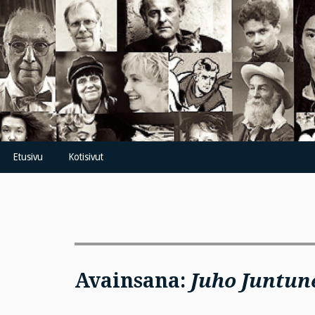
Skip
to
content
Etusivu
Kotisivut
Avainsana:
Juho Juntun