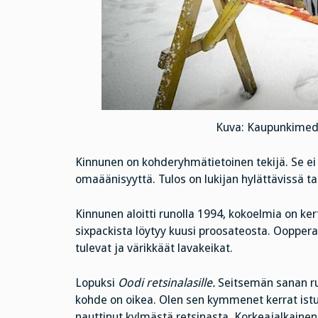
Kuva: Kaupunkimedi
Kinnunen on kohderyhmätietoinen tekijä. Se ei s
omaäänisyyttä. Tulos on lukijan hylättävissä ta
Kinnunen aloitti runolla 1994, kokoelmia on ker
sixpackista löytyy kuusi proosateosta. Oopperan g
tulevat ja värikkäät lavakeikat.
Lopuksi
Oodi retsinalasille.
Seitsemän sanan ru
kohde on oikea. Olen sen kymmenet kerrat istunu
nauttinut kylmästä retsinasta. Korkeajalkainen v