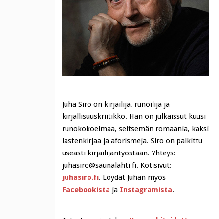
Juha Siro on kirjailija, runoilija ja
kirjallisuuskriitikko. Hän on julkaissut kuusi
runokokoelmaa, seitsemän romaania, kaksi
lastenkirjaa ja aforismeja. Siro on palkittu
useasti kirjailijantyöstään. Yhteys:
juhasiro@saunalahti.fi. Kotisivut:
juhasiro.fi
. Löydät Juhan myös
Facebookista
ja
Instagramista
.