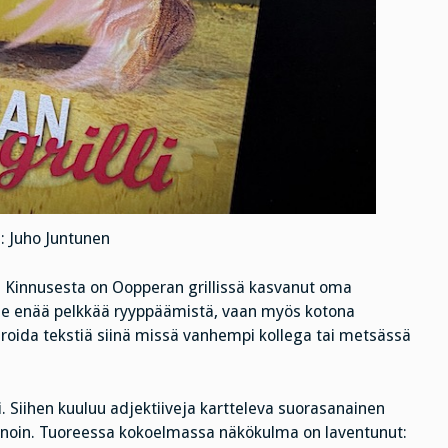
: Juho Juntunen
ä Kinnusesta on Oopperan grillissä kasvanut oma
ole enää pelkkää ryyppäämistä, vaan myös kotona
piroida tekstiä siinä missä vanhempi kollega tai metsässä
i. Siihen kuuluu adjektiiveja kartteleva suorasanainen
keinoin. Tuoreessa kokoelmassa näkökulma on laventunut: