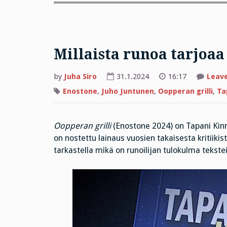
Millaista runoa tarjoaa
by
Juha Siro
31.1.2024
16:17
Leav
Enostone
,
Juho Juntunen
,
Oopperan grilli
,
Ta
Oopperan grilli
(Enostone 2024) on Tapani Kin
on nostettu lainaus vuosien takaisesta kritiikis
tarkastella mikä on runoilijan tulokulma tekste