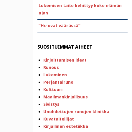
Lukemisen taito kehittyy koko elämän
ajan
”He ovat väärässä”
SUOSITUIMMAT AIHEET
Kirjoittamisen ideat
Runous
Lukeminen
Perjantairuno
Kulttuuri
Maailmankirjallisuus
Sivistys
Unohdettujen runojen klinikka
Kuvataiteilijat
Kirjallinen estetiikka