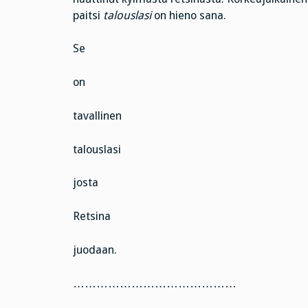
paitsi
talouslasi
on hieno sana.
Se
on
tavallinen
talouslasi
josta
Retsina
juodaan.
……………………………………