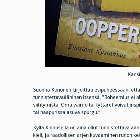
Kansi
Suonna Kononen kirjoittaa esipuheessaan, ett
tunnistettavaääninen itsensä. ”Boheemius ei 
viihtymistä. Oma vaimo tai tyttäret voivat ins
tai naapurissa asuva spurgu.”
Kyllä Kinnusella on aina ollut tunnistettava ään
kieli, ja raadollisen arjen kuvaaminen runon 