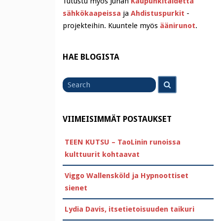
Tutustu myös Juhan
Kaupunkitaidetta
sähkökaapeissa
ja
Ahdistuspurkit
-
projekteihin. Kuuntele myös
äänirunot
.
HAE BLOGISTA
Search
Search
for
VIIMEISIMMÄT POSTAUKSET
TEEN KUTSU – TaoLinin runoissa
kulttuurit kohtaavat
Viggo Wallensköld ja Hypnoottiset
sienet
Lydia Davis, itsetietoisuuden taikuri