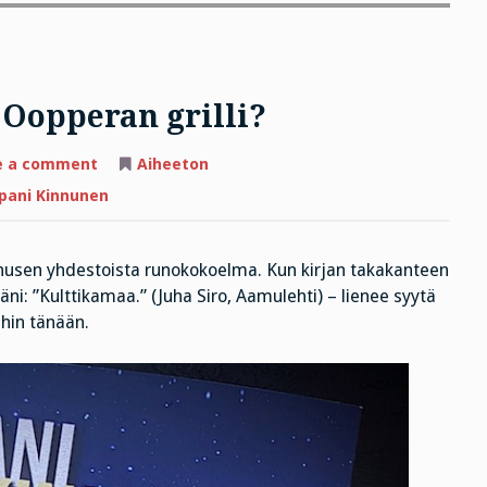
 Oopperan grilli?
on
e a comment
Aiheeton
Millaista
runoa
pani Kinnunen
tarjoaa
Oopperan
grilli?
nusen yhdestoista runokokoelma. Kun kirjan takakanteen
täni: ”Kulttikamaa.” (Juha Siro, Aamulehti) – lienee syytä
ihin tänään.