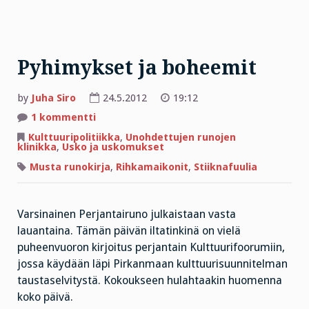
Pyhimykset ja boheemit
by
Juha Siro
24.5.2012
19:12
artikkeliin
1 kommentti
Pyhimykset
ja
Kulttuuripolitiikka
,
Unohdettujen runojen
boheemit
klinikka
,
Usko ja uskomukset
Musta runokirja
,
Rihkamaikonit
,
Stiiknafuulia
Varsinainen Perjantairuno julkaistaan vasta
lauantaina. Tämän päivän iltatinkinä on vielä
puheenvuoron kirjoitus perjantain Kulttuurifoorumiin,
jossa käydään läpi Pirkanmaan kulttuurisuunnitelman
taustaselvitystä. Kokoukseen hulahtaakin huomenna
koko päivä.