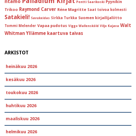
Palladium Kirjat
ntamo
Pyynikin
Pentti Saarikoski
Raymond Carver
Trikoo
Réne Magritte
Saat toivoa kolmesti
Satakieli!
Suomen kirjailijaliitto
Sirkka Turkka
Savukeidas
Walt
Vapaa pudotus
Tommi Melender
Viggo Wallensköld
Viljo Kajava
Whitman
Yllämme kaartuva taivas
ARKISTOT
heinäkuu 2026
kesäkuu 2026
toukokuu 2026
huhtikuu 2026
maaliskuu 2026
helmikuu 2026