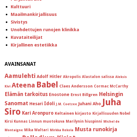
Kulttuuri
Maailmankirjallisuus
Sivistys
Unohdettujen runojen klinikka
Kuvataiteilijat
Kirjallinen estetiikka
AVAINSANAT
Aamulehti
Adolf Hitler
Akropolis
Alastalon salissa
Aleksis
Babel
Ateena
Claes Andersson
Cormac McCarthy
Kivi
Helsingin
Elämän tarkoitus
Enostone
Ernst Billgren
Juha
Sanomat
Idoli
Hesari
Juhani Aho
J.M. Coetzee
Siro
Kari Aronpuro
Keltainen kirjasto
Kirjallisuuden Nobel
Kirsi Kunnas
Linnun muotokuva
Marilynin hiuspinni
Michel de
Musta runokirja
Mika Waltari
Montaigne
Mirkka Rekola