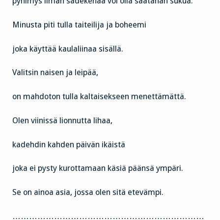
pyhimys ilman sädekehää voi olla saatanan sukua.
Minusta piti tulla taiteilija ja boheemi
joka käyttää kaulaliinaa sisällä.
Valitsin naisen ja leipää,
on mahdoton tulla kaltaisekseen menettämättä.
Olen viinissä lionnutta lihaa,
kadehdin kahden päivän ikäistä
joka ei pysty kurottamaan käsiä päänsä ympäri.
Se on ainoa asia, jossa olen sitä etevämpi.
……………………………………………………………