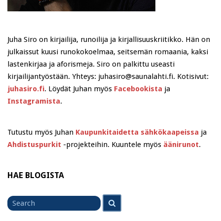
Juha Siro on kirjailija, runoilija ja kirjallisuuskriitikko. Hän on
julkaissut kuusi runokokoelmaa, seitsemän romaania, kaksi
lastenkirjaa ja aforismeja. Siro on palkittu useasti
kirjailijantyöstään. Yhteys: juhasiro@saunalahti.fi. Kotisivut:
juhasiro.fi
. Löydät Juhan myös
Facebookista
ja
Instagramista
.
Tutustu myös Juhan
Kaupunkitaidetta sähkökaapeissa
ja
Ahdistuspurkit
-projekteihin. Kuuntele myös
äänirunot
.
HAE BLOGISTA
Search
Search
for