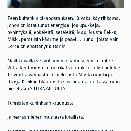
Teen kuitenkin pikapostauksen. Kuvaksi käy rihkama,
johon on latautunut energiaa: joulupukkeja,
pyhimyksiä, enkeleitä, seteleitä, Mao, Musta Pekka,
Mikki, paratiisin käärme ja paavi…. runoilijoista vain
Lorca on ehättänyt alttariin.
Näillä eväillä se työhuoneen aamu yleensä lähtee.
Vettä keittimeen ja murukahvit mukiin. Tekstini tulee
12 vuotta vanhasta kokoelmasta Musta runokirja.
Rivejä Kreikan tilanteesta siis lauantaina. Tässä runo
nimeltään STIIKNAFUULIA.
Tunnistan kuninkaan kruunusta
ja herrasmiehen mustasta knallista,