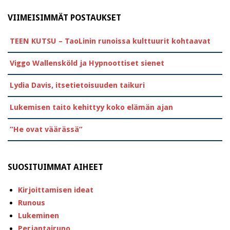
VIIMEISIMMÄT POSTAUKSET
TEEN KUTSU – TaoLinin runoissa kulttuurit kohtaavat
Viggo Wallensköld ja Hypnoottiset sienet
Lydia Davis, itsetietoisuuden taikuri
Lukemisen taito kehittyy koko elämän ajan
”He ovat väärässä”
SUOSITUIMMAT AIHEET
Kirjoittamisen ideat
Runous
Lukeminen
Perjantairuno