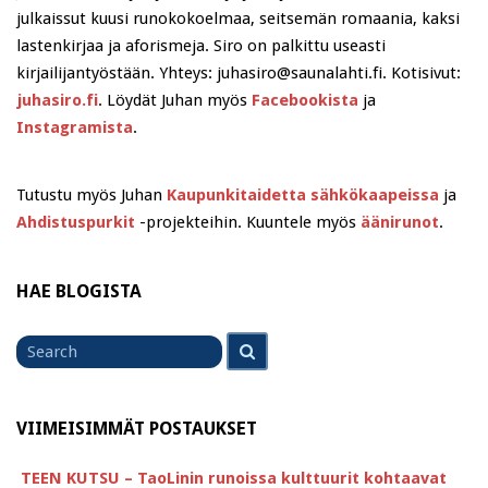
julkaissut kuusi runokokoelmaa, seitsemän romaania, kaksi
lastenkirjaa ja aforismeja. Siro on palkittu useasti
kirjailijantyöstään. Yhteys: juhasiro@saunalahti.fi. Kotisivut:
juhasiro.fi
. Löydät Juhan myös
Facebookista
ja
Instagramista
.
Tutustu myös Juhan
Kaupunkitaidetta sähkökaapeissa
ja
Ahdistuspurkit
-projekteihin. Kuuntele myös
äänirunot
.
HAE BLOGISTA
Search
Search
for
VIIMEISIMMÄT POSTAUKSET
TEEN KUTSU – TaoLinin runoissa kulttuurit kohtaavat