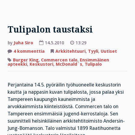
Tulipalon taustaksi
by
Juha Siro
14.5.2010
13:29
artikkeliin
4 kommenttia
Arkkitehtuuri
,
Tyyli
,
Uutiset
Tulipalon
taustaksi
Burger King
,
Commercen talo
,
Ensimmäinen
apteekki
,
Keskustori
,
McDonald´s
,
Tulipalo
Perjantaina 14.5. pyöräilin työhuoneelle keskustorin
kautta ja nappasin kuvan tulipalosta, jossa palaa yksi
Tampereen kaupungin kauneimmista ja
arvokkaimmista kiinteistöistä. Commercen talo on
Tampereen ensimmäisiä jugend-kerrostaloja. Sen
suunnitteli helsinkiläinen arkkitehtitoimisto Andersin-
Jung-Bomanson. Talo valmistui 1899 Raatihuonetta