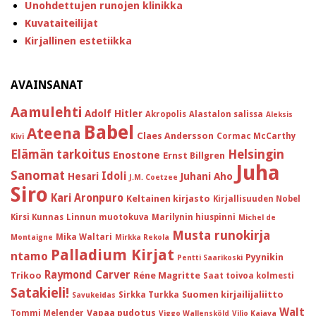
Unohdettujen runojen klinikka
Kuvataiteilijat
Kirjallinen estetiikka
AVAINSANAT
Aamulehti
Adolf Hitler
Akropolis
Alastalon salissa
Aleksis
Babel
Ateena
Claes Andersson
Cormac McCarthy
Kivi
Helsingin
Elämän tarkoitus
Enostone
Ernst Billgren
Juha
Sanomat
Idoli
Hesari
Juhani Aho
J.M. Coetzee
Siro
Kari Aronpuro
Keltainen kirjasto
Kirjallisuuden Nobel
Kirsi Kunnas
Linnun muotokuva
Marilynin hiuspinni
Michel de
Musta runokirja
Mika Waltari
Montaigne
Mirkka Rekola
Palladium Kirjat
ntamo
Pyynikin
Pentti Saarikoski
Raymond Carver
Trikoo
Réne Magritte
Saat toivoa kolmesti
Satakieli!
Suomen kirjailijaliitto
Sirkka Turkka
Savukeidas
Walt
Vapaa pudotus
Tommi Melender
Viggo Wallensköld
Viljo Kajava