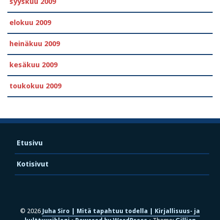
syyskuu 2009
elokuu 2009
heinäkuu 2009
kesäkuu 2009
toukokuu 2009
Etusivu
Kotisivut
© 2026
Juha Siro | Mitä tapahtuu todella | Kirjallisuus- ja