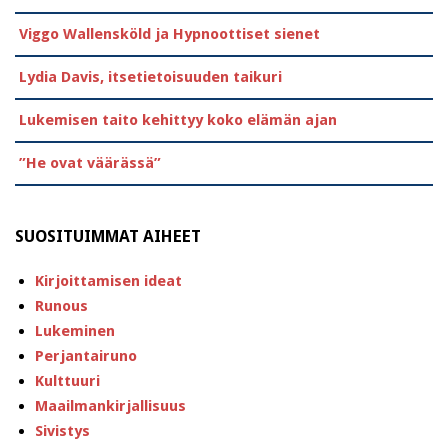
Viggo Wallensköld ja Hypnoottiset sienet
Lydia Davis, itsetietoisuuden taikuri
Lukemisen taito kehittyy koko elämän ajan
”He ovat väärässä”
SUOSITUIMMAT AIHEET
Kirjoittamisen ideat
Runous
Lukeminen
Perjantairuno
Kulttuuri
Maailmankirjallisuus
Sivistys