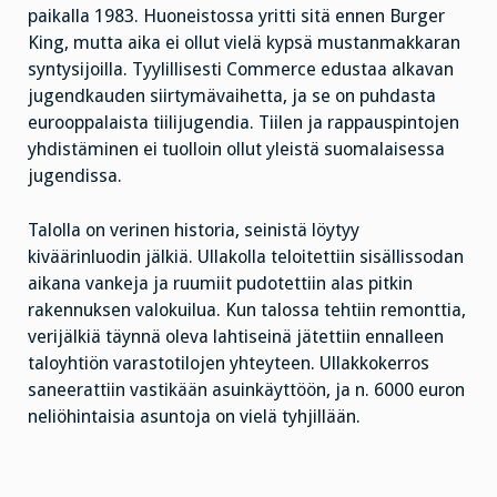
paikalla 1983. Huoneistossa yritti sitä ennen Burger
King, mutta aika ei ollut vielä kypsä mustanmakkaran
syntysijoilla. Tyylillisesti Commerce edustaa alkavan
jugendkauden siirtymävaihetta, ja se on puhdasta
eurooppalaista tiilijugendia. Tiilen ja rappauspintojen
yhdistäminen ei tuolloin ollut yleistä suomalaisessa
jugendissa.
Talolla on verinen historia, seinistä löytyy
kiväärinluodin jälkiä. Ullakolla teloitettiin sisällissodan
aikana vankeja ja ruumiit pudotettiin alas pitkin
rakennuksen valokuilua. Kun talossa tehtiin remonttia,
verijälkiä täynnä oleva lahtiseinä jätettiin ennalleen
taloyhtiön varastotilojen yhteyteen. Ullakkokerros
saneerattiin vastikään asuinkäyttöön, ja n. 6000 euron
neliöhintaisia asuntoja on vielä tyhjillään.