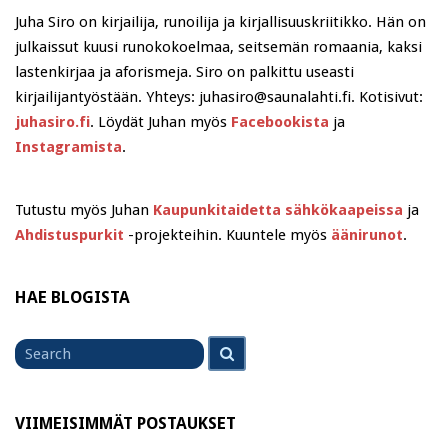
Juha Siro on kirjailija, runoilija ja kirjallisuuskriitikko. Hän on
julkaissut kuusi runokokoelmaa, seitsemän romaania, kaksi
lastenkirjaa ja aforismeja. Siro on palkittu useasti
kirjailijantyöstään. Yhteys: juhasiro@saunalahti.fi. Kotisivut:
juhasiro.fi
. Löydät Juhan myös
Facebookista
ja
Instagramista
.
Tutustu myös Juhan
Kaupunkitaidetta sähkökaapeissa
ja
Ahdistuspurkit
-projekteihin. Kuuntele myös
äänirunot
.
HAE BLOGISTA
Search
Search
for
VIIMEISIMMÄT POSTAUKSET