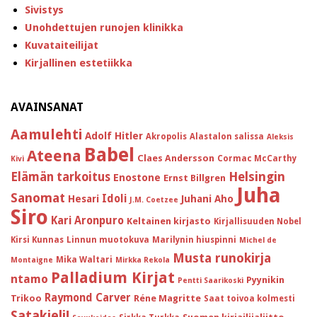
Sivistys
Unohdettujen runojen klinikka
Kuvataiteilijat
Kirjallinen estetiikka
AVAINSANAT
Aamulehti
Adolf Hitler
Akropolis
Alastalon salissa
Aleksis
Babel
Ateena
Claes Andersson
Cormac McCarthy
Kivi
Helsingin
Elämän tarkoitus
Enostone
Ernst Billgren
Juha
Sanomat
Idoli
Hesari
Juhani Aho
J.M. Coetzee
Siro
Kari Aronpuro
Keltainen kirjasto
Kirjallisuuden Nobel
Kirsi Kunnas
Linnun muotokuva
Marilynin hiuspinni
Michel de
Musta runokirja
Mika Waltari
Montaigne
Mirkka Rekola
Palladium Kirjat
ntamo
Pyynikin
Pentti Saarikoski
Raymond Carver
Trikoo
Réne Magritte
Saat toivoa kolmesti
Satakieli!