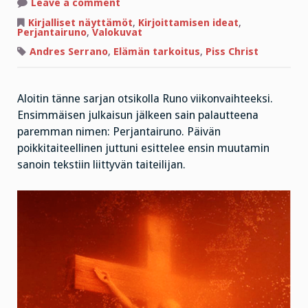
on
Leave a comment
Perjantairuno:
Virtsaan
Kirjalliset näyttämöt
,
Kirjoittamisen ideat
,
upotettu
Perjantairuno
,
Valokuvat
Vapahtaja
Andres Serrano
,
Elämän tarkoitus
,
Piss Christ
Aloitin tänne sarjan otsikolla Runo viikonvaihteeksi.
Ensimmäisen julkaisun jälkeen sain palautteena
paremman nimen: Perjantairuno. Päivän
poikkitaiteellinen juttuni esittelee ensin muutamin
sanoin tekstiin liittyvän taiteilijan.