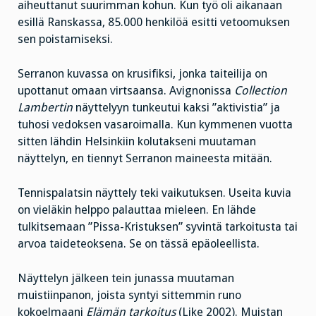
aiheuttanut suurimman kohun. Kun työ oli aikanaan
esillä Ranskassa, 85.000 henkilöä esitti vetoomuksen
sen poistamiseksi.
Serranon kuvassa on krusifiksi, jonka taiteilija on
upottanut omaan virtsaansa. Avignonissa
Collection
Lambertin
näyttelyyn tunkeutui kaksi ”aktivistia” ja
tuhosi vedoksen vasaroimalla. Kun kymmenen vuotta
sitten lähdin Helsinkiin kolutakseni muutaman
näyttelyn, en tiennyt Serranon maineesta mitään.
Tennispalatsin näyttely teki vaikutuksen. Useita kuvia
on vieläkin helppo palauttaa mieleen. En lähde
tulkitsemaan ”Pissa-Kristuksen” syvintä tarkoitusta tai
arvoa taideteoksena. Se on tässä epäoleellista.
Näyttelyn jälkeen tein junassa muutaman
muistiinpanon, joista syntyi sittemmin runo
kokoelmaani
Elämän tarkoitus
(Like 2002). Muistan