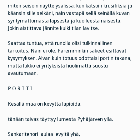
miten seisoin näyttelysalissa: kun katsoin krusifiksia ja
käänsin sille selkäni, näin vastapäisellä seinällä kuvan
syntymättömästä lapsesta ja kuolleesta naisesta.
Jokin aistittava jännite kulki tilan lävitse.
Saattaa tuntua, että runolla olisi tulkinnallinen
tarkoitus. Näin ei ole. Paremminkin säkeet esittävät
kysymyksen. Aivan kuin totuus odottaisi portin takana,
mutta lukko ei yrityksistä huolimatta suostu
avautumaan.
P O R T T I
Kesällä maa on kevyttä lapioida,
tänään taivas täyttyy lumesta Pyhäjärven yllä.
Sankaritenori laulaa levyltä yhä,