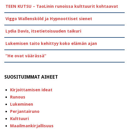
TEEN KUTSU – TaoLinin runoissa kulttuurit kohtaavat
Viggo Wallensköld ja Hypnoottiset sienet
Lydia Davis, itsetietoisuuden taikuri
Lukemisen taito kehittyy koko elämän ajan
”He ovat väärässä”
SUOSITUIMMAT AIHEET
Kirjoittamisen ideat
Runous
Lukeminen
Perjantairuno
Kulttuuri
Maailmankirjallisuus