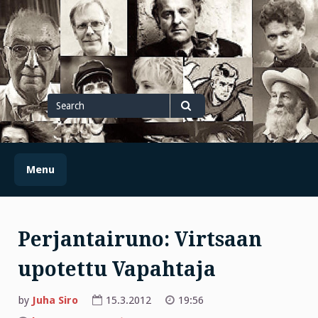
Skip
to
content
Search
for
Search
Menu
Perjantairuno: Virtsaan
upotettu Vapahtaja
by
Juha Siro
15.3.2012
19:56