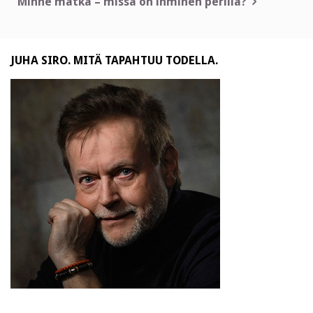
selaus
Minne matka – missä on ihminen perillä?
JUHA SIRO. MITÄ TAPAHTUU TODELLA.