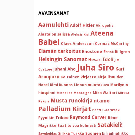
AVAINSANAT
Aamulehti
Adolf Hitler
Akropolis
Ateena
Alastalon salissa
Aleksis Kivi
Babel
Claes Andersson
Cormac McCarthy
Elämän tarkoitus
Enostone
Ernst Billgren
Helsingin Sanomat
Idoli
Hesari
J.M.
Juha Siro
Kari
Juhani Aho
Coetzee
Aronpuro
Keltainen kirjasto
Kirjallisuuden
Nobel
Kirsi Kunnas
Linnun muotokuva
Marilynin
hiuspinni
Mika Waltari
Michel de Montaigne
Mirkka
Musta runokirja
ntamo
Rekola
Palladium Kirjat
Pentti Saarikoski
Raymond Carver
Pyynikin Trikoo
Réne
Satakieli!
Magritte
Saat toivoa kolmesti
Suomen kirjailijaliitto
Sirkka Turkka
Savukeidas