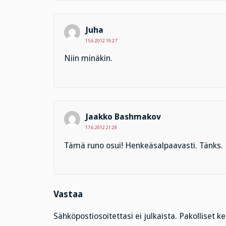
Juha
15.6.2012 19:27
Niin minäkin.
Jaakko Bashmakov
17.6.2012 21:29
Tämä runo osui! Henkeäsalpaavasti. Tänks.
Vastaa
Sähköpostiosoitettasi ei julkaista.
Pakolliset k