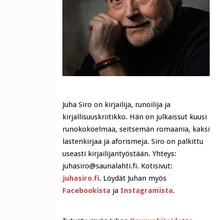
Juha Siro on kirjailija, runoilija ja
kirjallisuuskriitikko. Hän on julkaissut kuusi
runokokoelmaa, seitsemän romaania, kaksi
lastenkirjaa ja aforismeja. Siro on palkittu
useasti kirjailijantyöstään. Yhteys:
juhasiro@saunalahti.fi. Kotisivut:
juhasiro.fi
. Löydät Juhan myös
Facebookista
ja
Instagramista
.