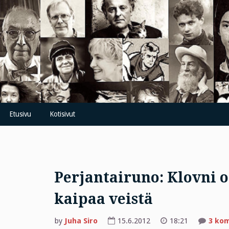
Skip
to
content
Etusivu
Kotisivut
Perjantairuno: Klovni o
kaipaa veistä
by
Juha Siro
15.6.2012
18:21
3 ko