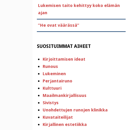
Lukemisen taito kehittyy koko elämän
ajan
”He ovat väärässä”
SUOSITUIMMAT AIHEET
Kirjoittamisen ideat
Runous
Lukeminen
Perjantairuno
Kulttuuri
Maailmankirjallisuus
Sivistys
Unohdettujen runojen klinikka
Kuvataiteilijat
Kirjallinen estetiikka