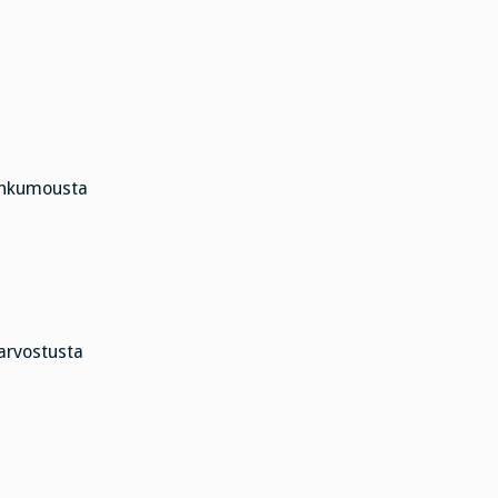
lankumousta
arvostusta