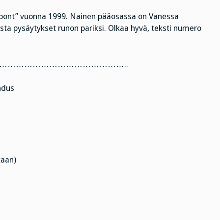
le pont” vuonna 1999. Nainen pääosassa on Vanessa
asta pysäytykset runon pariksi. Olkaa hyvä, teksti numero
……………………………………..
hdus
kaan)