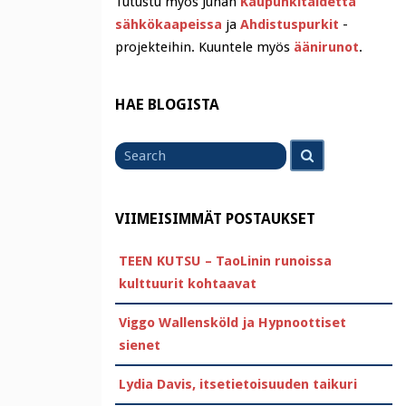
Tutustu myös Juhan
Kaupunkitaidetta
sähkökaapeissa
ja
Ahdistuspurkit
-
projekteihin. Kuuntele myös
äänirunot
.
HAE BLOGISTA
Search
Search
for
VIIMEISIMMÄT POSTAUKSET
TEEN KUTSU – TaoLinin runoissa
kulttuurit kohtaavat
Viggo Wallensköld ja Hypnoottiset
sienet
Lydia Davis, itsetietoisuuden taikuri