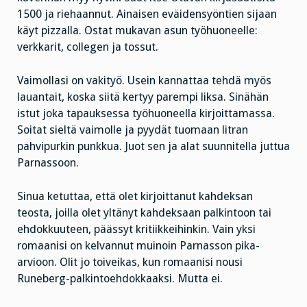
1500 ja riehaannut. Ainaisen eväidensyöntien sijaan
käyt pizzalla. Ostat mukavan asun työhuoneelle:
verkkarit, collegen ja tossut.
Vaimollasi on vakityö. Usein kannattaa tehdä myös
lauantait, koska siitä kertyy parempi liksa. Sinähän
istut joka tapauksessa työhuoneella kirjoittamassa.
Soitat sieltä vaimolle ja pyydät tuomaan litran
pahvipurkin punkkua. Juot sen ja alat suunnitella juttua
Parnassoon.
Sinua ketuttaa, että olet kirjoittanut kahdeksan
teosta, joilla olet yltänyt kahdeksaan palkintoon tai
ehdokkuuteen, päässyt kritiikkeihinkin. Vain yksi
romaanisi on kelvannut muinoin Parnasson pika-
arvioon. Olit jo toiveikas, kun romaanisi nousi
Runeberg-palkintoehdokkaaksi. Mutta ei.