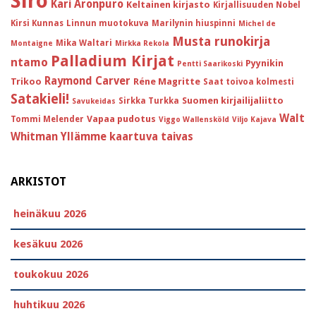
Siro
Kari Aronpuro
Keltainen kirjasto
Kirjallisuuden Nobel
Kirsi Kunnas
Linnun muotokuva
Marilynin hiuspinni
Michel de
Musta runokirja
Mika Waltari
Montaigne
Mirkka Rekola
Palladium Kirjat
ntamo
Pyynikin
Pentti Saarikoski
Raymond Carver
Trikoo
Réne Magritte
Saat toivoa kolmesti
Satakieli!
Suomen kirjailijaliitto
Sirkka Turkka
Savukeidas
Walt
Vapaa pudotus
Tommi Melender
Viggo Wallensköld
Viljo Kajava
Whitman
Yllämme kaartuva taivas
ARKISTOT
heinäkuu 2026
kesäkuu 2026
toukokuu 2026
huhtikuu 2026