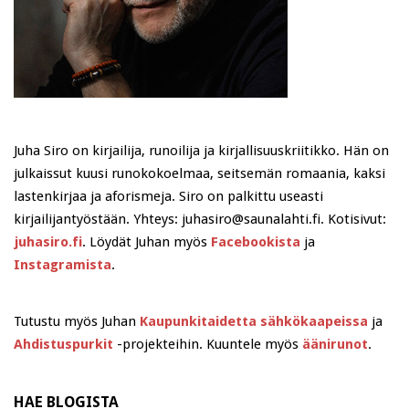
Juha Siro on kirjailija, runoilija ja kirjallisuuskriitikko. Hän on
julkaissut kuusi runokokoelmaa, seitsemän romaania, kaksi
lastenkirjaa ja aforismeja. Siro on palkittu useasti
kirjailijantyöstään. Yhteys: juhasiro@saunalahti.fi. Kotisivut:
juhasiro.fi
. Löydät Juhan myös
Facebookista
ja
Instagramista
.
Tutustu myös Juhan
Kaupunkitaidetta sähkökaapeissa
ja
Ahdistuspurkit
-projekteihin. Kuuntele myös
äänirunot
.
HAE BLOGISTA