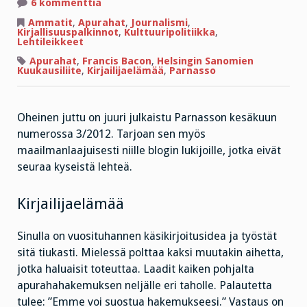
artikkeliin
6 kommenttia
Kirjailijan
henkilö
Ammatit
,
Apurahat
,
Journalismi
,
on
Kirjallisuuspalkinnot
,
Kulttuuripolitiikka
,
aina
Lehtileikkeet
fiktiota
Apurahat
,
Francis Bacon
,
Helsingin Sanomien
Kuukausiliite
,
Kirjailijaelämää
,
Parnasso
Oheinen juttu on juuri julkaistu Parnasson kesäkuun
numerossa 3/2012. Tarjoan sen myös
maailmanlaajuisesti niille blogin lukijoille, jotka eivät
seuraa kyseistä lehteä.
Kirjailijaelämää
Sinulla on vuosituhannen käsikirjoitusidea ja työstät
sitä tiukasti. Mielessä polttaa kaksi muutakin aihetta,
jotka haluaisit toteuttaa. Laadit kaiken pohjalta
apurahahakemuksen neljälle eri taholle. Palautetta
tulee: ”Emme voi suostua hakemukseesi.” Vastaus on