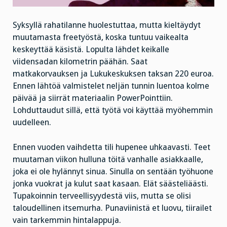
Syksyllä rahatilanne huolestuttaa, mutta kieltäydyt
muutamasta freetyöstä, koska tuntuu vaikealta
keskeyttää käsistä. Lopulta lähdet keikalle
viidensadan kilometrin päähän. Saat
matkakorvauksen ja Lukukeskuksen taksan 220 euroa.
Ennen lähtöä valmistelet neljän tunnin luentoa kolme
päivää ja siirrät materiaalin PowerPointtiin.
Lohduttaudut sillä, että työtä voi käyttää myöhemmin
uudelleen.
Ennen vuoden vaihdetta tili hupenee uhkaavasti. Teet
muutaman viikon hulluna töitä vanhalle asiakkaalle,
joka ei ole hylännyt sinua. Sinulla on sentään työhuone
jonka vuokrat ja kulut saat kasaan. Elät säästeliäästi.
Tupakoinnin terveellisyydestä viis, mutta se olisi
taloudellinen itsemurha. Punaviinistä et luovu, tiirailet
vain tarkemmin hintalappuja.