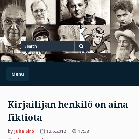
Skip
to
content
Search
for
Search
Menu
Kirjailijan henkilö on aina
fiktiota
by
Juha Siro
12.6.2012
17:38