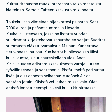
Kulttuurirahaston maakuntarahastolta kolmastoista
kielteinen. Samoin Taiteen keskustoimikunnalta.
Toukokuussa viimeinen oljenkortesi pelastaa. Saat
7000 euroa ja pääset summalla Hesarin
Kuukausiliitteeseen, jossa on listattu vuoden
suurimmat kirjastokorvausapurahojen saajat. Suoritat
summasta eläketurvamaksun Melaan. Kannettava
tietokoneesi hajoaa. Kun kerrot huollossa sen iäksi
kuusi vuotta, sinut naureskellaan ulos. Anot
Kirjallisuuden edistämiskeskuksesta varoja uuteen
työvälineeseen ja saat tonnin. Pistät itseltä pari sataa
lisää ja olet onnesta soikeana: MacBook Air on
sentään jotain! Käsistä voi jatkaa missä vain. Olet
entistä innostuneempi ja kesä kuluu kirjoittaessa.