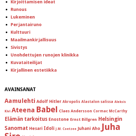
Kirjoittamisen ideat
Runous
Lukeminen
Perjantairuno
Kulttuuri
Maailmankirjallisuus
Sivistys
Unohdettujen runojen klinikka
Kuvataiteilijat
Kirjallinen estetiikka
AVAINSANAT
Aamulehti
Adolf Hitler
Akropolis
Alastalon salissa
Aleksis
Babel
Ateena
Claes Andersson
Cormac McCarthy
Kivi
Helsingin
Elämän tarkoitus
Enostone
Ernst Billgren
Juha
Sanomat
Idoli
Hesari
Juhani Aho
J.M. Coetzee