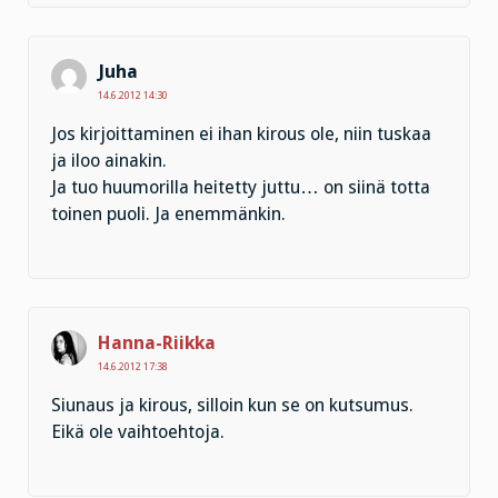
Juha
14.6.2012 14:30
Jos kirjoittaminen ei ihan kirous ole, niin tuskaa
ja iloo ainakin.
Ja tuo huumorilla heitetty juttu… on siinä totta
toinen puoli. Ja enemmänkin.
Hanna-Riikka
14.6.2012 17:38
Siunaus ja kirous, silloin kun se on kutsumus.
Eikä ole vaihtoehtoja.