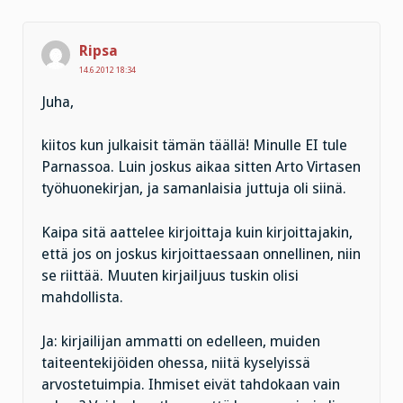
Ripsa
14.6.2012 18:34
Juha,
kiitos kun julkaisit tämän täällä! Minulle EI tule
Parnassoa. Luin joskus aikaa sitten Arto Virtasen
työhuonekirjan, ja samanlaisia juttuja oli siinä.
Kaipa sitä aattelee kirjoittaja kuin kirjoittajakin,
että jos on joskus kirjoittaessaan onnellinen, niin
se riittää. Muuten kirjailjuus tuskin olisi
mahdollista.
Ja: kirjailijan ammatti on edelleen, muiden
taiteentekijöiden ohessa, niitä kyselyissä
arvostetuimpia. Ihmiset eivät tahdokaan vain