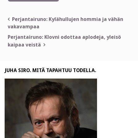
Artikkelien
Perjantairuno: Kylähullujen hommia ja vähän
vakavampaa
selaus
Perjantairuno: Klovni odottaa aplodeja, yleisö
kaipaa veistä
JUHA SIRO. MITÄ TAPAHTUU TODELLA.