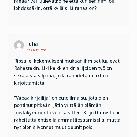
rahaa? Vai luulevatko ne että kun sen nimi oli
lehdessäkin, että kyllä sillä rahaa on?
Juha
15.6.2012 17:56
Ripsalle: kokemukseni mukaan ihmiset luulevat.
Rahastakin. Liki kaikkien kirjailijoiden työ on
sekalaista silppua, jolla rahoitetaan fiktion
kirjoittamista.
”Vapaa kirjailija” on outo ilmaisu, jota olen
pohtinut pitkään. Jätin yrittäjän elämän
toistakymmentä vuotta sitten. Kirjoittamista on
rahoitettu entisellä ammattiosaamisella, mutta
nyt olen siivonnut muut duunit pois.