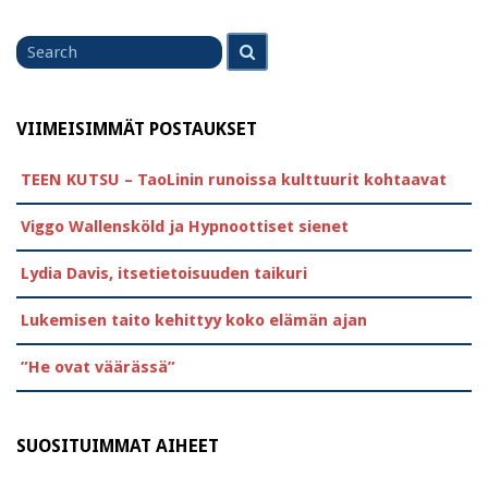
Search
Search
for
VIIMEISIMMÄT POSTAUKSET
TEEN KUTSU – TaoLinin runoissa kulttuurit kohtaavat
Viggo Wallensköld ja Hypnoottiset sienet
Lydia Davis, itsetietoisuuden taikuri
Lukemisen taito kehittyy koko elämän ajan
”He ovat väärässä”
SUOSITUIMMAT AIHEET