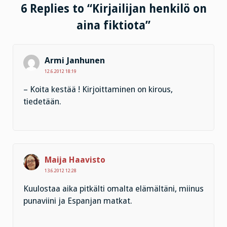
6 Replies to “Kirjailijan henkilö on
aina fiktiota”
Armi Janhunen
12.6.2012 18:19
– Koita kestää ! Kirjoittaminen on kirous,
tiedetään.
Maija Haavisto
13.6.2012 12:28
Kuulostaa aika pitkälti omalta elämältäni, miinus
punaviini ja Espanjan matkat.