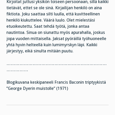
Kirjoitat juttusi yksikön toiseen persoonaan, sillä kaikki
tietävät, ettet se ole sinä. Kirjailijan henkilö on aina
fiktiota. Joku saattaa silti luulla, että kuvitteellinen
henkilö kiukuttelee. Väärä luulo. Olet mielestäsi
etuoikeutettu. Saat tehdä työtä, jonka antaa
nautintoa. Sinua on siunattu myös apurahalla, joskus
jopa vuoden mittaisella. Jaksat pyöräillä työhuoneelle
yhtä hyvin helteellä kuin lumimyrskyn läpi. Kaikki
järjestyy, eikä sinulta mitään puutu.
……………………………………………………………
……………
Blogikuvana keskipaneeli Francis Baconin triptyykistä
”George Dyerin muistolle” (1971)