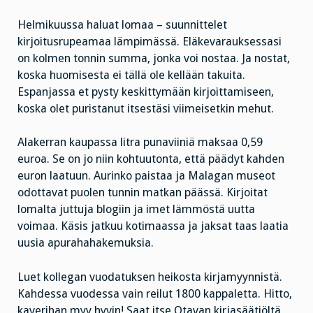
Helmikuussa haluat lomaa – suunnittelet
kirjoitusrupeamaa lämpimässä. Eläkevarauksessasi
on kolmen tonnin summa, jonka voi nostaa. Ja nostat,
koska huomisesta ei tällä ole kellään takuita.
Espanjassa et pysty keskittymään kirjoittamiseen,
koska olet puristanut itsestäsi viimeisetkin mehut.
Alakerran kaupassa litra punaviiniä maksaa 0,59
euroa. Se on jo niin kohtuutonta, että päädyt kahden
euron laatuun. Aurinko paistaa ja Malagan museot
odottavat puolen tunnin matkan päässä. Kirjoitat
lomalta juttuja blogiin ja imet lämmöstä uutta
voimaa. Käsis jatkuu kotimaassa ja jaksat taas laatia
uusia apurahahakemuksia.
Luet kollegan vuodatuksen heikosta kirjamyynnistä.
Kahdessa vuodessa vain reilut 1800 kappaletta. Hitto,
kaverihan myy hyvin! Saat itse Otavan kirjasäätiöltä