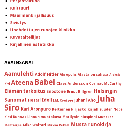
Perjantairuno
Kulttuuri
Maailmankirjallisuus
Sivistys
Unohdettujen runojen klinikka
Kuvataiteilijat
Kirjallinen estetiikka
AVAINSANAT
Aamulehti
Adolf Hitler
Akropolis
Alastalon salissa
Aleksis
Babel
Ateena
Claes Andersson
Cormac McCarthy
Kivi
Helsingin
Elämän tarkoitus
Enostone
Ernst Billgren
Juha
Sanomat
Idoli
Hesari
Juhani Aho
J.M. Coetzee
Siro
Kari Aronpuro
Keltainen kirjasto
Kirjallisuuden Nobel
Kirsi Kunnas
Linnun muotokuva
Marilynin hiuspinni
Michel de
Musta runokirja
Mika Waltari
Montaigne
Mirkka Rekola