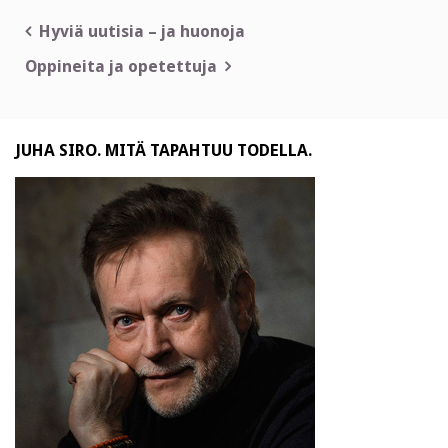
Artikkelien
Hyviä uutisia – ja huonoja
selaus
Oppineita ja opetettuja
JUHA SIRO. MITÄ TAPAHTUU TODELLA.