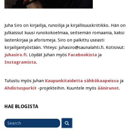
Juha Siro on kirjailija, runoilija ja kirjallisuuskriitikko. Hän on
julkaissut kuusi runokokoelmaa, seitsemän romaania, kaksi
lastenkirjaa ja aforismeja. Siro on palkittu useasti
kirjailijantyöstään. Yhteys: juhasiro@saunalahti.fi. Kotisivut:
juhasiro.fi
. Löydät Juhan myös
Facebookista
ja
Instagramista
.
Tutustu myös Juhan
Kaupunkitaidetta sähkökaapeissa
ja
Ahdistuspurkit
-projekteihin. Kuuntele myös
äänirunot
.
HAE BLOGISTA
Search
Search
for