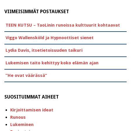
VIIMEISIMMÄT POSTAUKSET
TEEN KUTSU – TaoLinin runoissa kulttuurit kohtaavat
Viggo Wallensköld ja Hypnoottiset sienet
Lydia Davis, itsetietoisuuden taikuri
Lukemisen taito kehittyy koko elämän ajan
”He ovat väärässä”
SUOSITUIMMAT AIHEET
Kirjoittamisen ideat
Runous
Lukeminen