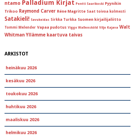
Palladium Kirjat
ntamo
Pyynikin
Pentti Saarikoski
Raymond Carver
Trikoo
Réne Magritte
Saat toivoa kolmesti
Satakieli!
Suomen kirjailijaliitto
Sirkka Turkka
Savukeidas
Walt
Vapaa pudotus
Tommi Melender
Viggo Wallensköld
Viljo Kajava
Whitman
Yllämme kaartuva taivas
ARKISTOT
heinäkuu 2026
kesäkuu 2026
toukokuu 2026
huhtikuu 2026
maaliskuu 2026
helmikuu 2026