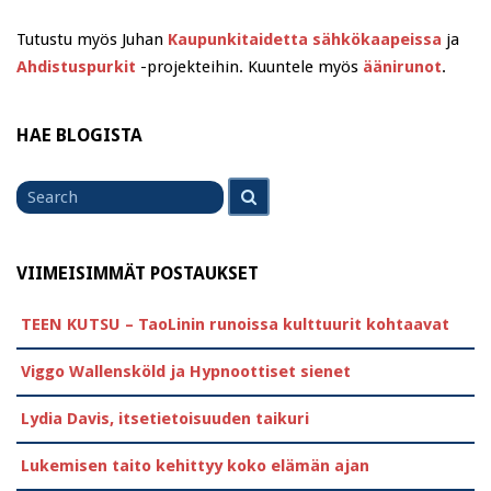
Tutustu myös Juhan
Kaupunkitaidetta sähkökaapeissa
ja
Ahdistuspurkit
-projekteihin. Kuuntele myös
äänirunot
.
HAE BLOGISTA
Search
Search
for
VIIMEISIMMÄT POSTAUKSET
TEEN KUTSU – TaoLinin runoissa kulttuurit kohtaavat
Viggo Wallensköld ja Hypnoottiset sienet
Lydia Davis, itsetietoisuuden taikuri
Lukemisen taito kehittyy koko elämän ajan