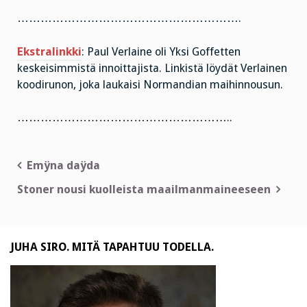
………………………………………………….
Ekstralinkki
: Paul Verlaine oli Yksi Goffetten
keskeisimmistä innoittajista. Linkistä löydät Verlainen
koodirunon, joka laukaisi Normandian maihinnousun.
………………………………………………..
Artikkelien
Emÿna daÿda
selaus
Stoner nousi kuolleista maailmanmaineeseen
JUHA SIRO. MITÄ TAPAHTUU TODELLA.