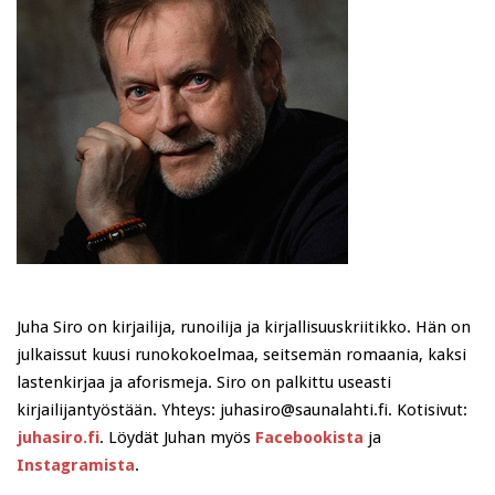
Juha Siro on kirjailija, runoilija ja kirjallisuuskriitikko. Hän on
julkaissut kuusi runokokoelmaa, seitsemän romaania, kaksi
lastenkirjaa ja aforismeja. Siro on palkittu useasti
kirjailijantyöstään. Yhteys: juhasiro@saunalahti.fi. Kotisivut:
juhasiro.fi
. Löydät Juhan myös
Facebookista
ja
Instagramista
.