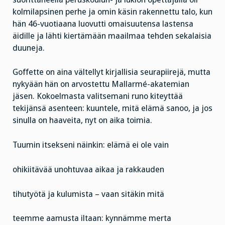
kolmilapsinen perhe ja omin käsin rakennettu talo, kun
hän 46-vuotiaana luovutti omaisuutensa lastensa
äidille ja lähti kiertämään maailmaa tehden sekalaisia
duuneja.
Goffette on aina vältellyt kirjallisia seurapiirejä, mutta
nykyään hän on arvostettu Mallarmé-akatemian
jäsen. Kokoelmasta valitsemani runo kiteyttää
tekijänsä asenteen: kuuntele, mitä elämä sanoo, ja jos
sinulla on haaveita, nyt on aika toimia.
Tuumin itsekseni näinkin: elämä ei ole vain
ohikiitävää unohtuvaa aikaa ja rakkauden
tihutyötä ja kulumista – vaan sitäkin mitä
teemme aamusta iltaan: kynnämme merta