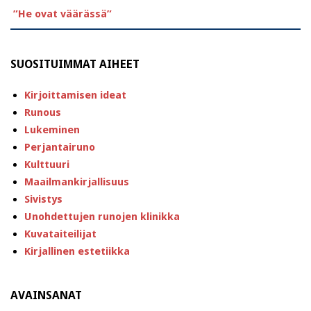
”He ovat väärässä”
SUOSITUIMMAT AIHEET
Kirjoittamisen ideat
Runous
Lukeminen
Perjantairuno
Kulttuuri
Maailmankirjallisuus
Sivistys
Unohdettujen runojen klinikka
Kuvataiteilijat
Kirjallinen estetiikka
AVAINSANAT