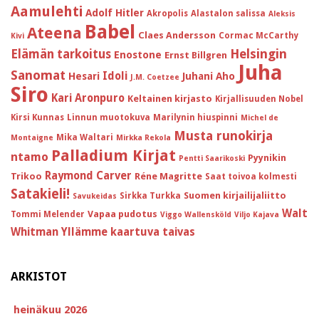
Aamulehti
Adolf Hitler
Akropolis
Alastalon salissa
Aleksis
Babel
Ateena
Claes Andersson
Cormac McCarthy
Kivi
Helsingin
Elämän tarkoitus
Enostone
Ernst Billgren
Juha
Sanomat
Idoli
Hesari
Juhani Aho
J.M. Coetzee
Siro
Kari Aronpuro
Keltainen kirjasto
Kirjallisuuden Nobel
Kirsi Kunnas
Linnun muotokuva
Marilynin hiuspinni
Michel de
Musta runokirja
Mika Waltari
Montaigne
Mirkka Rekola
Palladium Kirjat
ntamo
Pyynikin
Pentti Saarikoski
Raymond Carver
Trikoo
Réne Magritte
Saat toivoa kolmesti
Satakieli!
Suomen kirjailijaliitto
Sirkka Turkka
Savukeidas
Walt
Vapaa pudotus
Tommi Melender
Viggo Wallensköld
Viljo Kajava
Whitman
Yllämme kaartuva taivas
ARKISTOT
heinäkuu 2026