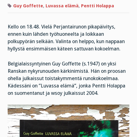
Guy Goffette
,
Luvassa elämä
,
Pentti Holappa
Kello on 18.48. Vielä Perjantairunon pikapäivitys,
ennen kuin lähden työhuoneelta ja loikkaan
polkupyörän selkään. Valinta on helppo, kun nappaan
hyllystä ensimmäisen käteen sattuvan kokoelman.
Belgialaissyntyinen Guy Goffette (s.1947) on yksi
Ranskan nykyrunouden kärkinimistä. Hän on proosan
ohella julkaissut toistakymmentä runokokoelmaa.
Kädessäni on ”Luvassa elämä”, jonka Pentti Holappa
on suomentanut ja wsoy julkaissut 2004.