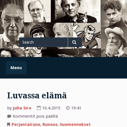
Skip
to
content
Search
for
Search
Menu
Luvassa elämä
by
Juha Siro
10.4.2015
19:41
artikkelissa
Kommentit pois päältä
Luvassa
elämä
Perjantairuno
,
Runous
,
Suomennokset