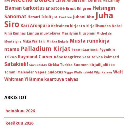
Claes Andersson
Cormac McCarthy
Kivi
Helsingin
Elämän tarkoitus
Enostone
Ernst Billgren
Juha
Sanomat
Idoli
Hesari
Juhani Aho
J.M. Coetzee
Siro
Kari Aronpuro
Keltainen kirjasto
Kirjallisuuden Nobel
Kirsi Kunnas
Linnun muotokuva
Marilynin hiuspinni
Michel de
Musta runokirja
Mika Waltari
Montaigne
Mirkka Rekola
Palladium Kirjat
ntamo
Pyynikin
Pentti Saarikoski
Raymond Carver
Trikoo
Réne Magritte
Saat toivoa kolmesti
Satakieli!
Suomen kirjailijaliitto
Sirkka Turkka
Savukeidas
Walt
Vapaa pudotus
Tommi Melender
Viggo Wallensköld
Viljo Kajava
Whitman
Yllämme kaartuva taivas
ARKISTOT
heinäkuu 2026
kesäkuu 2026