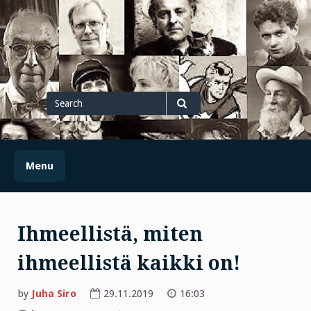
Skip
to
content
Search
for
Search
Menu
Ihmeellistä, miten
ihmeellistä kaikki on!
by
Juha Siro
29.11.2019
16:03