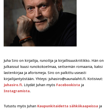
Juha Siro on kirjailija, runoilija ja kirjallisuuskriitikko. Hän on
julkaissut kuusi runokokoelmaa, seitsemän romaania, kaksi
lastenkirjaa ja aforismeja. Siro on palkittu useasti
kirjailijantyöstään. Yhteys: juhasiro@saunalahti.fi. Kotisivut:
juhasiro.fi
. Löydät Juhan myös
Facebookista
ja
Instagramista
.
Tutustu myös Juhan
Kaupunkitaidetta sähkökaapeissa
ja