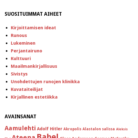
SUOSITUIMMAT AIHEET
Kirjoittamisen ideat
Runous
Lukeminen
Perjantairuno
Kulttuuri
Maailmankirjallisuus
Sivistys
Unohdettujen runojen klinikka
Kuvataiteilijat
Kirjallinen estetiikka
AVAINSANAT
Aamulehti
Adolf Hitler
Akropolis
Alastalon salissa
Aleksis
Babel
Ateena