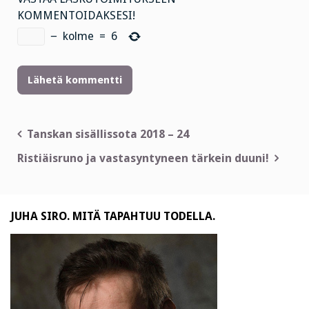
KOMMENTOIDAKSESI!
−
kolme
=
6
Artikkelien
Tanskan sisällissota 2018 – 24
selaus
Ristiäisruno ja vastasyntyneen tärkein duuni!
JUHA SIRO. MITÄ TAPAHTUU TODELLA.