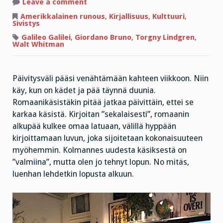
on
Leave a comment
Ihmeellistä,
miten
Amerikkalainen runous
,
Kirjallisuus
,
Kulttuuri
,
ihmeellistä
Sivistys
kaikki
on!
Galileo Galilei
,
Giordano Bruno
,
Torgny Lindgren
,
Walt Whitman
Päivitysväli pääsi venähtämään kahteen viikkoon. Niin
käy, kun on kädet ja pää täynnä duunia.
Romaanikäsistäkin pitää jatkaa päivittäin, ettei se
karkaa käsistä. Kirjoitan ”sekalaisesti”, romaanin
alkupää kulkee omaa latuaan, välillä hyppään
kirjoittamaan luvun, joka sijoitetaan kokonaisuuteen
myöhemmin. Kolmannes uudesta käsiksestä on
”valmiina”, mutta olen jo tehnyt lopun. No mitäs,
luenhan lehdetkin lopusta alkuun.