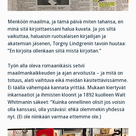
Menköön maailma, ja tämä päivä miten tahansa, en
minä sitä kirjoittaessani halua kuvata. Ja jos siltä
vaikuttaa, haluaisin ruotsalaisen kirjailijan ja
akatemian jäsenen, Torgny Lindgrenin tavoin huutaa:
”En kirjoita ollenkaan siitä mistä kirjoitan.”
Työn alla oleva romaanikäsis setvii
maailmankaikkeuden ja ajan arvoitusta – ja mitä on
totuus, alati vaihtuva eikä meidän käsitettävissämme.
Ei täällä vähempää kannata yrittää. Mukaan kiertyvät
inkarnaatiot ja ihmisten kloonit ja 1892 kuolleen Walt
Whitmanin säkeet: ”Kuinka onnellinen olisit jos voisin
olla kanssasi, olla ystäväsi: ehkä olemmekin yhdessä
nyt. (Ei ole niinkään varmaa ettemme ole.)