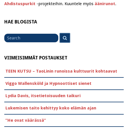
Ahdistuspurkit
-projekteihin. Kuuntele myös
äänirunot
.
HAE BLOGISTA
Search
Search
for
VIIMEISIMMÄT POSTAUKSET
TEEN KUTSU – TaoLinin runoissa kulttuurit kohtaavat
Viggo Wallensköld ja Hypnoottiset sienet
Lydia Davis, itsetietoisuuden taikuri
Lukemisen taito kehittyy koko elämän ajan
”He ovat väärässä”