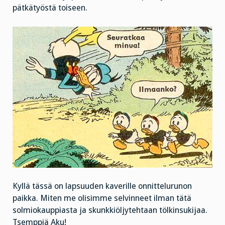
pätkätyöstä toiseen.
Kyllä tässä on lapsuuden kaverille onnittelurunon
paikka. Miten me olisimme selvinneet ilman tätä
solmiokauppiasta ja skunkkiöljytehtaan tölkinsukijaa.
Tsemppiä Aku!