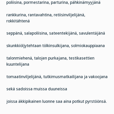
poliisina, pormestarina, parturina, pähkinämyyjänä
rankkurina, rantavahtina, retiisinviljelijänä,
rokkitähtenä
seppänä, salapoliisina, sateentekijänä, savulentäjänä
skunkkiöljytehtaan tölkinsulkijana, solmiokauppiaana
talonmiehenä, talojen purkajana, testikasettien
kuuntelijana
tomaatinviljelijänä, tutkimusmatkailijana ja vakoojana
sekä sadoissa muissa duuneissa
joissa äkkipikainen luonne saa aina potkut pyrstöönsä.