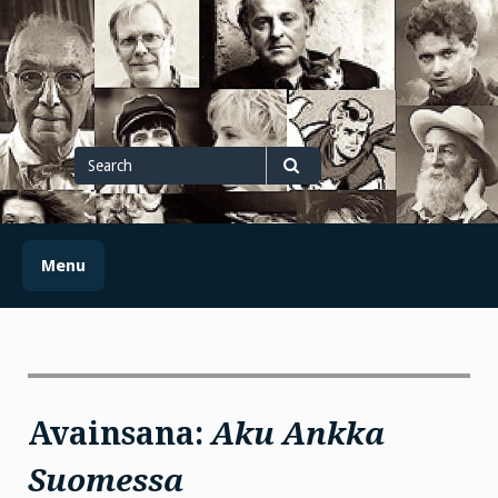
Skip
to
content
Search
for
Search
Menu
Avainsana:
Aku Ankka
Suomessa