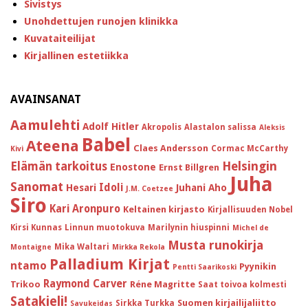
Sivistys
Unohdettujen runojen klinikka
Kuvataiteilijat
Kirjallinen estetiikka
AVAINSANAT
Aamulehti
Adolf Hitler
Akropolis
Alastalon salissa
Aleksis
Babel
Ateena
Claes Andersson
Cormac McCarthy
Kivi
Helsingin
Elämän tarkoitus
Enostone
Ernst Billgren
Juha
Sanomat
Idoli
Hesari
Juhani Aho
J.M. Coetzee
Siro
Kari Aronpuro
Keltainen kirjasto
Kirjallisuuden Nobel
Kirsi Kunnas
Linnun muotokuva
Marilynin hiuspinni
Michel de
Musta runokirja
Mika Waltari
Montaigne
Mirkka Rekola
Palladium Kirjat
ntamo
Pyynikin
Pentti Saarikoski
Raymond Carver
Trikoo
Réne Magritte
Saat toivoa kolmesti
Satakieli!
Suomen kirjailijaliitto
Sirkka Turkka
Savukeidas