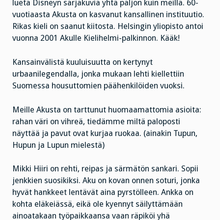
lueta Disneyn sarjakuvia yhtä paljon kuin meillä. 60-
vuotiaasta Akusta on kasvanut kansallinen instituutio.
Rikas kieli on saanut kiitosta. Helsingin yliopisto antoi
vuonna 2001 Akulle Kielihelmi-palkinnon. Kääk!
Kansainvälistä kuuluisuutta on kertynyt
urbaanilegendalla, jonka mukaan lehti kiellettiin
Suomessa housuttomien päähenkilöiden vuoksi.
Meille Akusta on tarttunut huomaamattomia asioita:
rahan väri on vihreä, tiedämme miltä paloposti
näyttää ja pavut ovat kurjaa ruokaa. (ainakin Tupun,
Hupun ja Lupun mielestä)
Mikki Hiiri on rehti, reipas ja särmätön sankari. Sopii
jenkkien suosikiksi. Aku on kovan onnen soturi, jonka
hyvät hankkeet lentävät aina pyrstölleen. Ankka on
kohta eläkeiässä, eikä ole kyennyt säilyttämään
ainoatakaan työpaikkaansa vaan räpiköi yhä