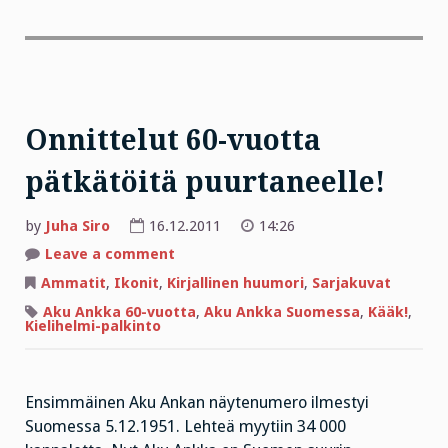
Onnittelut 60-vuotta
pätkätöitä puurtaneelle!
by
Juha Siro
16.12.2011
14:26
on
Leave a comment
Onnittelut
60-
Ammatit
,
Ikonit
,
Kirjallinen huumori
,
Sarjakuvat
vuotta
pätkätöitä
Aku Ankka 60-vuotta
,
Aku Ankka Suomessa
,
Kääk!
,
puurtaneelle!
Kielihelmi-palkinto
Ensimmäinen Aku Ankan näytenumero ilmestyi
Suomessa 5.12.1951. Lehteä myytiin 34 000