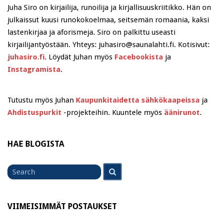
Juha Siro on kirjailija, runoilija ja kirjallisuuskriitikko. Hän on
julkaissut kuusi runokokoelmaa, seitsemän romaania, kaksi
lastenkirjaa ja aforismeja. Siro on palkittu useasti
kirjailijantyöstään. Yhteys: juhasiro@saunalahti.fi. Kotisivut:
juhasiro.fi
. Löydät Juhan myös
Facebookista
ja
Instagramista
.
Tutustu myös Juhan
Kaupunkitaidetta sähkökaapeissa
ja
Ahdistuspurkit
-projekteihin. Kuuntele myös
äänirunot
.
HAE BLOGISTA
Search
Search
for
VIIMEISIMMÄT POSTAUKSET