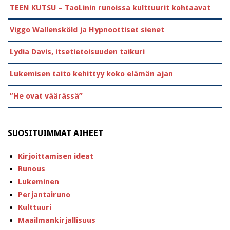
TEEN KUTSU – TaoLinin runoissa kulttuurit kohtaavat
Viggo Wallensköld ja Hypnoottiset sienet
Lydia Davis, itsetietoisuuden taikuri
Lukemisen taito kehittyy koko elämän ajan
”He ovat väärässä”
SUOSITUIMMAT AIHEET
Kirjoittamisen ideat
Runous
Lukeminen
Perjantairuno
Kulttuuri
Maailmankirjallisuus