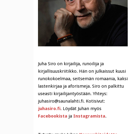
Juha Siro on kirjailija, runoilija ja
kirjallisuuskriitikko. Hän on julkaissut kuusi
runokokoelmaa, seitsemän romaania, kaksi
lastenkirjaa ja aforismeja. Siro on palkittu
useasti kirjailijantyöstään. Yhteys:
juhasiro@saunalahti.fi. Kotisivut:
juhasiro.fi
. Löydät Juhan myös
Facebookista
ja
Instagramista
.