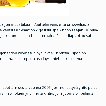
aljon muustakaan. Ajattelin vain, että on soveliasta
a valitsi Olvi-säätiön kirjallisuuspalkinnon saajan. Minulle
 joka tuntui suurelta summalta. Finlandiapalkittu sai
jänsadan kilometrin pyhiinvaellusreittiä Espanjan
nen matkakumppaninsa löysi miehen kuolleena
non lopettamisesta vuonna 2006. Jos menestyvä yhtiö palaa
jaan ison oluen ja uhmata kihtiä, jolle juoma on pahinta