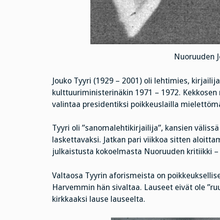
Nuoruuden Jo
Jouko Tyyri (1929 – 2001) oli lehtimies, kirjailija
kulttuuriministerinäkin 1971 – 1972. Kekkosen 
valintaa presidentiksi poikkeuslailla mielettöm
Tyyri oli ”sanomalehtikirjailija”, kansien väliss
laskettavaksi. Jatkan pari viikkoa sitten aloitt
julkaistusta kokoelmasta Nuoruuden kritiikki – 
Valtaosa Tyyrin aforismeista on poikkeuksellis
Harvemmin hän sivaltaa. Lauseet eivät ole ”ruu
kirkkaaksi lause lauseelta.