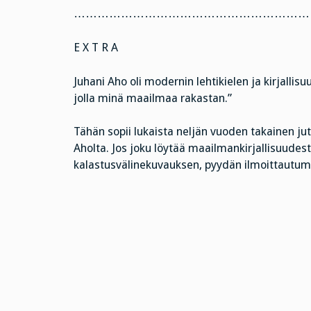
……………………………………………………
E X T R A
Juhani Aho oli modernin lehtikielen ja kirjallis
jolla minä maailmaa rakastan.”
Tähän sopii lukaista neljän vuoden takainen jut
Aholta. Jos joku löytää maailmankirjallisuu
kalastusvälinekuvauksen, pyydän ilmoittautum