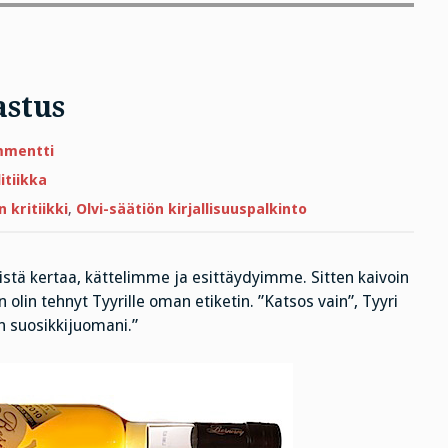
astus
artikkeliin
mmentti
Calvados,
kuolema,
itiikka
kalastus
 kritiikki
,
Olvi-säätiön kirjallisuuspalkinto
stä kertaa, kättelimme ja esittäydyimme. Sitten kaivoin
 olin tehnyt Tyyrille oman etiketin. ”Katsos vain”, Tyyri
n suosikkijuomani.”