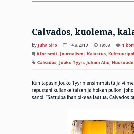
Calvados, kuolema, kal
by
Juha Siro
14.8.2013
18:08
1 ko
Aforismit
,
Journalismi
,
Kalastus
,
Kulttuuripol
Calvados
,
Jouko Tyyri
,
Juhani Aho
,
Nuoruuden
Kun tapasin Jouko Tyyrin ensimmäistä ja viimei
repustani kullankeltaisen ja hoikan pullon, johon
sanoi. ”Sattuipa ihan oikeaa laatua, Calvados o