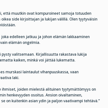
, että muutkin ovat kompuroineet samoja totuuden
ikea side kirjoittajan ja lukijan välillä. Olen tyytyväisin
viöistään.
 joka edelleen jatkuu ja johon elämän lakkaaminen
 vain elämän ongelmia.
 pysty valitsemaan. Kirjallisuutta rakastava lukija
kematta kaiken, minkä voi jättää lukematta.
ses murskasi laintaulut vihanpuuskassa, vaan
aativa laki.
ne ihmiset, joiden mielestä alituinen tyytymättömyys on
min henkevyyden osoitus. Ansion oivaltaminen,
se on kuitenkin asian ydin ja paljon vaativampi tehtävä.”