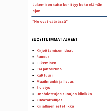
Lukemisen taito kehittyy koko elämän
ajan
”He ovat väärässä”
SUOSITUIMMAT AIHEET
Kirjoittamisen ideat
Runous
Lukeminen
Perjantairuno
Kulttuuri
Maailmankirjallisuus
Sivistys
Unohdettujen runojen klinikka
Kuvataiteilijat
Kirjallinen estetiikka