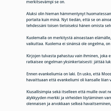
merkitsevämpi se on.
Aluksi olin hieman hämmentynyt huomatessani
portaita kuin minä. Nyt tiedän, että se on ainoa o
tehdessäni toisen tietoiseksi hänen omista sel
Kuolemalla on merkitystä ainoastaan elämälle,
vaikuttaa. Kuolema ei sinänsä ole ongelma, on
Kirjojen tulvasta pahastuu vain ihminen, joka ei
ratkaisee ongelman yksinkertaisesti: jättää lu
Ennen evankeliumia on laki. En usko, että Moo
havaittuaan että evankeliumi oli kansalle liian v
Kiusallisimpia sekä itselleen että muille ovat 
älykkyyden merkki ja virheiden löytäminen var
olennaisen ja arvokkaan selkeä havaitseminen, 