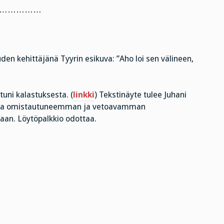
……………
uuden kehittäjänä Tyyrin esikuva: ”Aho loi sen välineen,
tuni kalastuksesta. (
linkki
) Tekstinäyte tulee Juhani
desta omistautuneemman ja vetoavamman
aan. Löytöpalkkio odottaa.