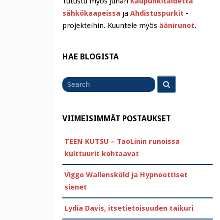
Tutustu myös Juhan
Kaupunkitaidetta
sähkökaapeissa
ja
Ahdistuspurkit
-
projekteihin. Kuuntele myös
äänirunot
.
HAE BLOGISTA
Search
Search
for
VIIMEISIMMÄT POSTAUKSET
TEEN KUTSU – TaoLinin runoissa
kulttuurit kohtaavat
Viggo Wallensköld ja Hypnoottiset
sienet
Lydia Davis, itsetietoisuuden taikuri