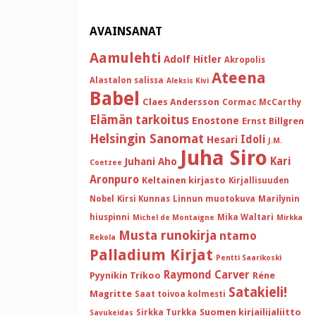
AVAINSANAT
Aamulehti
Adolf Hitler
Akropolis
Ateena
Alastalon salissa
Aleksis Kivi
Babel
Claes Andersson
Cormac McCarthy
Elämän tarkoitus
Enostone
Ernst Billgren
Helsingin Sanomat
Idoli
Hesari
J.M.
Juha Siro
Kari
Juhani Aho
Coetzee
Aronpuro
Keltainen kirjasto
Kirjallisuuden
Nobel
Kirsi Kunnas
Linnun muotokuva
Marilynin
hiuspinni
Mika Waltari
Michel de Montaigne
Mirkka
Musta runokirja
ntamo
Rekola
Palladium Kirjat
Pentti Saarikoski
Raymond Carver
Pyynikin Trikoo
Réne
Satakieli!
Magritte
Saat toivoa kolmesti
Suomen kirjailijaliitto
Sirkka Turkka
Savukeidas