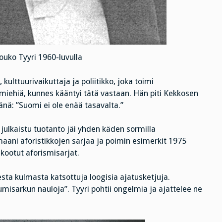
uko Tyyri 1960-luvulla
, kulttuurivaikuttaja ja poliitikko, joka toimi
miehiä, kunnes kääntyi tätä vastaan. Hän piti Kekkosen
änä: ”Suomi ei ole enää tasavalta.”
ä julkaistu tuotanto jäi yhden käden sormilla
amaani aforistikkojen sarjaa ja poimin esimerkit 1975
kootut aforismisarjat.
esta kulmasta katsottuja loogisia ajatusketjuja.
misarkun nauloja”. Tyyri pohtii ongelmia ja ajattelee ne