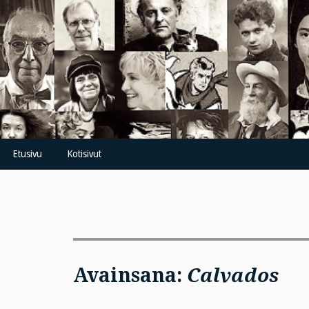
Skip
to
content
Etusivu
Kotisivut
Avainsana:
Calvados