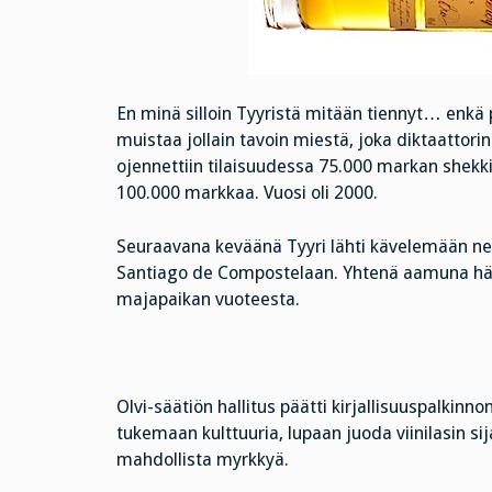
En minä silloin Tyyristä mitään tiennyt… enkä p
muistaa jollain tavoin miestä, joka diktaattorin
ojennettiin tilaisuudessa 75.000 markan shekki,
100.000 markkaa. Vuosi oli 2000.
Seuraavana keväänä Tyyri lähti kävelemään nel
Santiago de Compostelaan. Yhtenä aamuna hä
majapaikan vuoteesta.
Olvi-säätiön hallitus päätti kirjallisuuspalkin
tukemaan kulttuuria, lupaan juoda viinilasin si
mahdollista myrkkyä.