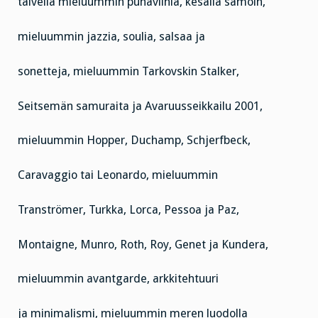
talvella mieluummin punaviiniä, kesällä samoin,
mieluummin jazzia, soulia, salsaa ja
sonetteja, mieluummin Tarkovskin Stalker,
Seitsemän samuraita ja Avaruusseikkailu 2001,
mieluummin Hopper, Duchamp, Schjerfbeck,
Caravaggio tai Leonardo, mieluummin
Tranströmer, Turkka, Lorca, Pessoa ja Paz,
Montaigne, Munro, Roth, Roy, Genet ja Kundera,
mieluummin avantgarde, arkkitehtuuri
ja minimalismi, mieluummin meren luodolla