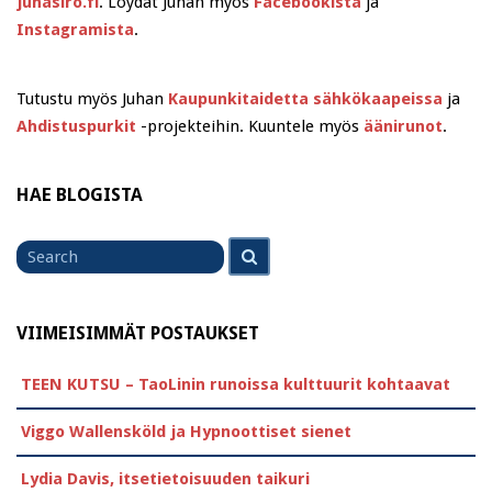
juhasiro.fi
. Löydät Juhan myös
Facebookista
ja
Instagramista
.
Tutustu myös Juhan
Kaupunkitaidetta sähkökaapeissa
ja
Ahdistuspurkit
-projekteihin. Kuuntele myös
äänirunot
.
HAE BLOGISTA
Search
Search
for
VIIMEISIMMÄT POSTAUKSET
TEEN KUTSU – TaoLinin runoissa kulttuurit kohtaavat
Viggo Wallensköld ja Hypnoottiset sienet
Lydia Davis, itsetietoisuuden taikuri