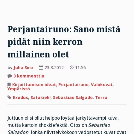
Perjantairuno: Sano mistä
pidät niin kerron
millainen olet
by
Juha Siro
23.3.2012
11:56
artikkeliin
3 kommenttia
Perjantairuno:
Sano
Kirjoittamisen ideat
,
Perjantairuno
,
Valokuvat
,
mistä
Ympäristö
pidät
niin
Exodus
,
Satakieli!
,
Sebastiao Salgado
,
Terra
kerron
millainen
olet
Juttuun olisi ollut helppo löytää järkyttävämpi kuva,
mutta kartoin shokkiefektiä. Otos on
Sebastiao
Salgadon
, jonka näyttelykokoon vedostetut kuvat ovat