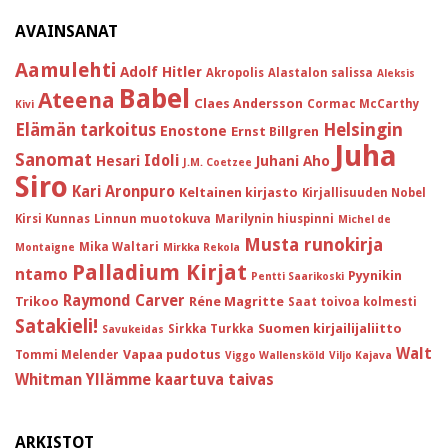
AVAINSANAT
Aamulehti
Adolf Hitler
Akropolis
Alastalon salissa
Aleksis
Babel
Ateena
Claes Andersson
Cormac McCarthy
Kivi
Helsingin
Elämän tarkoitus
Enostone
Ernst Billgren
Juha
Sanomat
Idoli
Hesari
Juhani Aho
J.M. Coetzee
Siro
Kari Aronpuro
Keltainen kirjasto
Kirjallisuuden Nobel
Kirsi Kunnas
Linnun muotokuva
Marilynin hiuspinni
Michel de
Musta runokirja
Mika Waltari
Montaigne
Mirkka Rekola
Palladium Kirjat
ntamo
Pyynikin
Pentti Saarikoski
Raymond Carver
Trikoo
Réne Magritte
Saat toivoa kolmesti
Satakieli!
Suomen kirjailijaliitto
Sirkka Turkka
Savukeidas
Walt
Vapaa pudotus
Tommi Melender
Viggo Wallensköld
Viljo Kajava
Whitman
Yllämme kaartuva taivas
ARKISTOT