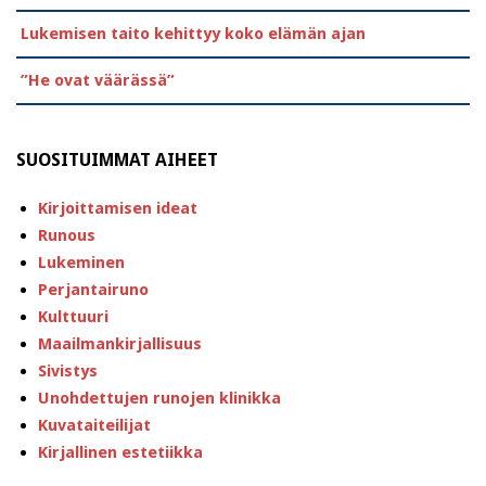
Lukemisen taito kehittyy koko elämän ajan
”He ovat väärässä”
SUOSITUIMMAT AIHEET
Kirjoittamisen ideat
Runous
Lukeminen
Perjantairuno
Kulttuuri
Maailmankirjallisuus
Sivistys
Unohdettujen runojen klinikka
Kuvataiteilijat
Kirjallinen estetiikka