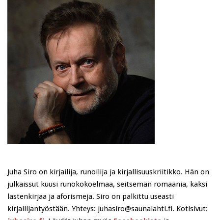
Juha Siro on kirjailija, runoilija ja kirjallisuuskriitikko. Hän on
julkaissut kuusi runokokoelmaa, seitsemän romaania, kaksi
lastenkirjaa ja aforismeja. Siro on palkittu useasti
kirjailijantyöstään. Yhteys: juhasiro@saunalahti.fi. Kotisivut: