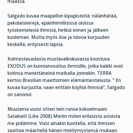
maassa.
Salgado kuvaa maapallon kipupisteitä: nälänhätää,
pakolaisleirejä, epäinhimillisissä oloissa
työskenteleviä ihmisiä, hetkiä ennen ja jälkeen
kuoleman. Mutta myös iloa ja toivoa kurjuuden
keskellä, erityisesti lapsia.
Kolmestasadasta mustavalkokuvasta koostuva
EXODUS on kunnianosoitus ihmisille, jotka kaikki ovat
kotinsa menettäneinä matkalla jonnekin. TERRA
kertoo Brasilian maattomien elämäntaistelusta. ” En
kuvaa kurjuutta, vaan erittäin köyhiä ihmisiä”, Salgado
on sanonut.
Muutama vuosi sitten tein runoa kokoelmaani
Satakieli! (Like 2008) Mietin miten erilasista asioista
me pidämme. Voisi ainakin kuvitella, että ihmisen
saattaa määritellä hänen mieltymystensä mukaan.