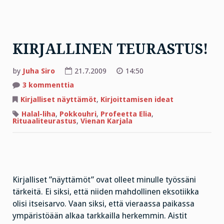
KIRJALLINEN TEURASTUS!
by
Juha Siro
21.7.2009
14:50
artikkeliin
3 kommenttia
KIRJALLINEN
TEURASTUS!
Kirjalliset näyttämöt
,
Kirjoittamisen ideat
Halal-liha
,
Pokkouhri
,
Profeetta Elia
,
Rituaaliteurastus
,
Vienan Karjala
Kirjalliset ”näyttämöt” ovat olleet minulle työssäni
tärkeitä. Ei siksi, että niiden mahdollinen eksotiikka
olisi itseisarvo. Vaan siksi, että vieraassa paikassa
ympäristöään alkaa tarkkailla herkemmin. Aistit