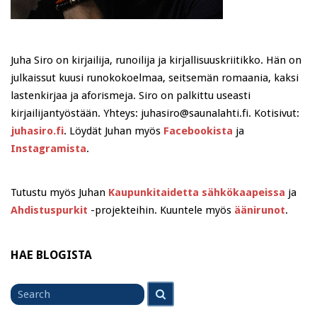
Juha Siro on kirjailija, runoilija ja kirjallisuuskriitikko. Hän on
julkaissut kuusi runokokoelmaa, seitsemän romaania, kaksi
lastenkirjaa ja aforismeja. Siro on palkittu useasti
kirjailijantyöstään. Yhteys: juhasiro@saunalahti.fi. Kotisivut:
juhasiro.fi
. Löydät Juhan myös
Facebookista
ja
Instagramista
.
Tutustu myös Juhan
Kaupunkitaidetta sähkökaapeissa
ja
Ahdistuspurkit
-projekteihin. Kuuntele myös
äänirunot
.
HAE BLOGISTA
Search
Search
for