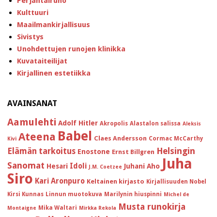
Perjantairuno
Kulttuuri
Maailmankirjallisuus
Sivistys
Unohdettujen runojen klinikka
Kuvataiteilijat
Kirjallinen estetiikka
AVAINSANAT
Aamulehti
Adolf Hitler
Akropolis
Alastalon salissa
Aleksis
Babel
Ateena
Claes Andersson
Cormac McCarthy
Kivi
Helsingin
Elämän tarkoitus
Enostone
Ernst Billgren
Juha
Sanomat
Idoli
Hesari
Juhani Aho
J.M. Coetzee
Siro
Kari Aronpuro
Keltainen kirjasto
Kirjallisuuden Nobel
Kirsi Kunnas
Linnun muotokuva
Marilynin hiuspinni
Michel de
Musta runokirja
Mika Waltari
Montaigne
Mirkka Rekola