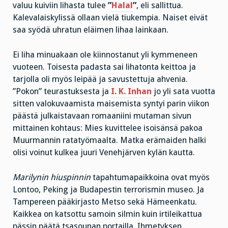
valuu kuiviin lihasta tulee
”
Halal
”
, eli sallittua.
Kalevalaiskylissä ollaan vielä tiukempia. Naiset eivät
saa syödä uhratun eläimen lihaa lainkaan.
Ei liha minuakaan ole kiinnostanut yli kymmeneen
vuoteen. Toisesta padasta sai lihatonta keittoa ja
tarjolla oli myös leipää ja savustettuja ahvenia.
”Pokon” teurastuksesta ja
I. K. Inhan
jo yli sata vuotta
sitten valokuvaamista maisemista syntyi parin viikon
päästä julkaistavaan romaaniini mutaman sivun
mittainen kohtaus: Mies kuvittelee isoisänsä pakoa
Muurmannin ratatyömaalta. Matka erämaiden halki
olisi voinut kulkea juuri Venehjärven kylän kautta.
Marilynin hiuspinnin
tapahtumapaikkoina ovat myös
Lontoo, Peking ja Budapestin terrorismin museo. Ja
Tampereen pääkirjasto Metso sekä Hämeenkatu.
Kaikkea on katsottu samoin silmin kuin irtileikattua
pässin päätä tsasounan portailla. Ihmetyksen