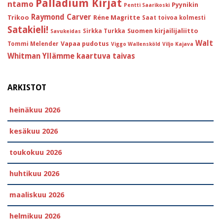
Palladium Kirjat
ntamo
Pyynikin
Pentti Saarikoski
Raymond Carver
Trikoo
Réne Magritte
Saat toivoa kolmesti
Satakieli!
Suomen kirjailijaliitto
Sirkka Turkka
Savukeidas
Walt
Vapaa pudotus
Tommi Melender
Viggo Wallensköld
Viljo Kajava
Whitman
Yllämme kaartuva taivas
ARKISTOT
heinäkuu 2026
kesäkuu 2026
toukokuu 2026
huhtikuu 2026
maaliskuu 2026
helmikuu 2026