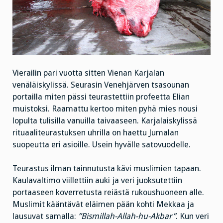
Vierailin pari vuotta sitten Vienan Karjalan
venäläiskylissä. Seurasin Venehjärven tsasounan
portailla miten pässi teurastettiin profeetta Elian
muistoksi. Raamattu kertoo miten pyhä mies nousi
lopulta tulisilla vanuilla taivaaseen. Karjalaiskylissä
rituaaliteurastuksen uhrilla on haettu Jumalan
suopeutta eri asioille. Usein hyvälle satovuodelle.
Teurastus ilman tainnutusta kävi muslimien tapaan.
Kaulavaltimo viillettiin auki ja veri juoksutettiin
portaaseen koverretusta reiästä rukoushuoneen alle.
Muslimit kääntävät eläimen pään kohti Mekkaa ja
lausuvat samalla:
”Bismillah-Allah-hu-Akbar”
. Kun veri